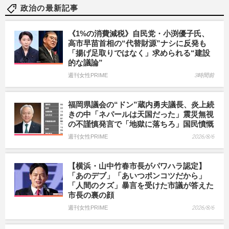
政治の最新記事
《1%の消費減税》自民党・小渕優子氏、
高市早苗首相の“代替財源”ナシに反発も
「揚げ足取りではなく」求められる“建設
的な議論”
週刊女性PRIME
3時間前
福岡県議会の“ドン”蔵内勇夫議長、炎上続
きの中「ネパールは天国だった」震災無視
の不謹慎発言で「地獄に落ちろ」国民憤慨
週刊女性PRIME
2026/8/6
【横浜・山中竹春市長がパワハラ認定】
「あのデブ」「あいつポンコツだから」
「人間のクズ」暴言を受けた市議が答えた
市長の裏の顔
週刊女性PRIME
2026/8/6