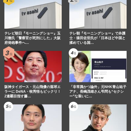
立憲・古賀千景議員の“自衛隊”を巡る発言
で小泉防衛相らが反論、Xで謝罪も「絶対
に許せない」飛び火した…
週刊女性PRIME
2026/6/16
テレビ朝日『モーニングショー』玉
テレ朝『モーニングショー』で弁護
小泉進次郎防衛大臣、Xで異例の【拡散希
川徹氏「警察官が死刑にした」大阪
士・猿田佐世氏が「日本ほど中国と
望】投稿…迎撃ドローン民間募集の裏でネ
府発砲事件へ…
揉めている国…
ットがツッコんだ“違和感…
週刊女性PRIME
2026/6/13
小泉進次郎防衛相、オランダ副首相へ
の“神切り返し”で大爆笑も…直後の「ディ
ランありがとう」タメ口投稿…
阪神タイガース・元山飛優の落球エ
「非常識かつ論外」元NHK青山祐子
週刊女性PRIME
2026/6/3
ラーに DeNA・牧秀悟もビックリ！
アナ、長嶋茂雄さん弔問も“セクシ
2連覇目指す藤…
ー”な装いに…