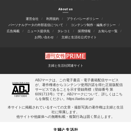
About us
運営会社
利用規約
プライバシーポリシー
パーソナルデータの外部送信について
コンテンツ制作・編集ポリシー
広告掲載
ニュース提供先
タレコミ
採用情報
お知らせ一覧
お問い合わせ
主婦と生活社公式サイト
主婦と生活社関連サイト
ABJマークは、この電子書店・電子書籍配信サービス
が、著作権者からコンテンツ使用許諾を得た正規版配信
サービスであることを示す登録商標（登録番号 第
6091713号）です。ABJマークについて、詳しくはこち
らを御覧ください。
https://aebs.or.jp/
本サイトに掲載されているすべての⽂章・撮影写真の著作権は主婦と⽣活
社に帰属します。
他サイトや他媒体への無断転載・複製⾏為は固く禁⽌します。