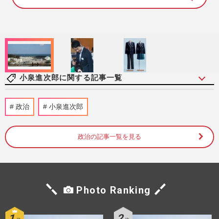
1
0
0
.
0
0
%
小泉進次郎に関する記事一覧
《熊本地震》高市首相、小泉防衛相のSNS
政治
小泉進次郎
発信に賛否「批判はやめるべき」評価真っ
二つで問われる“今後のア…
週刊女性PRIME
2026/7/30
政治の記事一覧を見る
小泉進次郎防衛相が空港で困惑した“カッ
プ型”の水はエコノミーの常識？「検討し
てない」JAL広報に聞いた…
Photo Ranking
週刊女性PRIME
2026/7/15