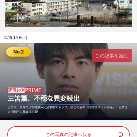
[写真 1/3枚目]
この記事を読む
L
U
o
n
a
m
d
u
e
t
d
e
この写真の記事へ戻る
: