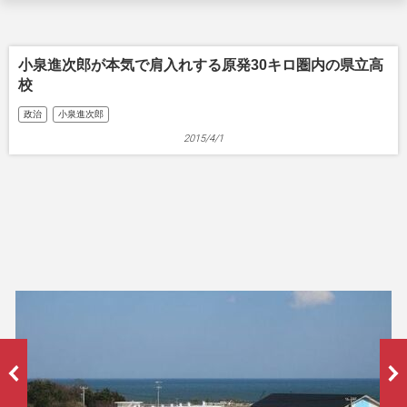
小泉進次郎が本気で肩入れする原発30キロ圏内の県立高
校
政治
小泉進次郎
2015/4/1