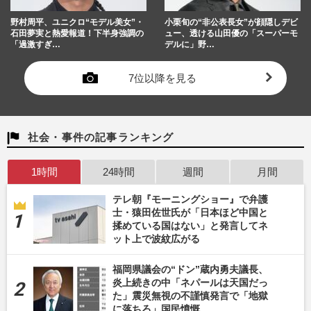
野村周平、ユニクロ“モデル美女”・
小栗旬の“非公表長女”が顔隠しデビ
石田夢実と熱愛報道！下半身強調の
ュー、透ける山田優の「スーパーモ
「過激すぎ…
デルに」野…
7位以降を見る
社会・事件の記事ランキング
1時間
24時間
週間
月間
テレ朝『モーニングショー』で弁護
士・猿田佐世氏が「日本ほど中国と
揉めている国はない」と発言してネ
ット上で波紋広がる
福岡県議会の“ドン”蔵内勇夫議長、
炎上続きの中「ネパールは天国だっ
た」震災無視の不謹慎発言で「地獄
に落ちろ」国民憤慨