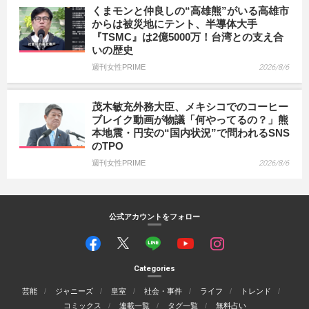
くまモンと仲良しの“高雄熊”がいる高雄市
からは被災地にテント、半導体大手
『TSMC』は2億5000万！台湾との支え合
いの歴史
週刊女性PRIME
2026/8/6
茂木敏充外務大臣、メキシコでのコーヒー
ブレイク動画が物議「何やってるの？」熊
本地震・円安の“国内状況”で問われるSNS
のTPO
週刊女性PRIME
2026/8/6
公式アカウントをフォロー
Categories
芸能
ジャニーズ
皇室
社会・事件
ライフ
トレンド
コミックス
連載一覧
タグ一覧
無料占い