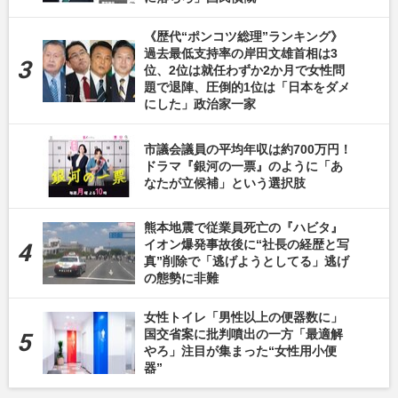
《歴代“ポンコツ総理”ランキング》
過去最低支持率の岸田文雄首相は3
位、2位は就任わずか2か月で女性問
題で退陣、圧倒的1位は「日本をダメ
にした」政治家一家
市議会議員の平均年収は約700万円！
ドラマ『銀河の一票』のように「あ
なたが立候補」という選択肢
熊本地震で従業員死亡の『ハビタ』
イオン爆発事故後に“社長の経歴と写
真”削除で「逃げようとしてる」逃げ
の態勢に非難
女性トイレ「男性以上の便器数に」
国交省案に批判噴出の一方「最適解
やろ」注目が集まった“女性用小便
器”