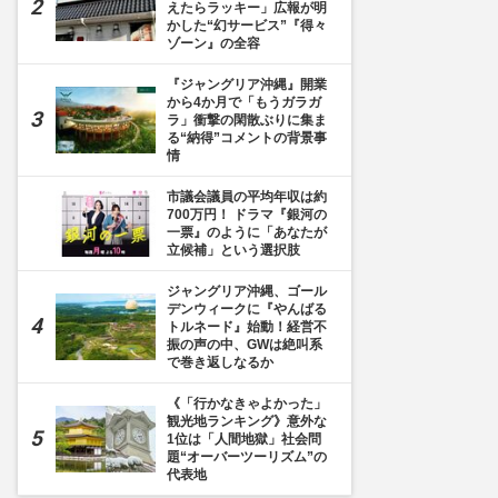
えたらラッキー」広報が明
かした“幻サービス”『得々
ゾーン』の全容
『ジャングリア沖縄』開業
から4か月で「もうガラガ
ラ」衝撃の閑散ぶりに集ま
る“納得”コメントの背景事
情
市議会議員の平均年収は約
700万円！ ドラマ『銀河の
一票』のように「あなたが
立候補」という選択肢
ジャングリア沖縄、ゴール
デンウィークに『やんばる
トルネード』始動！経営不
振の声の中、GWは絶叫系
で巻き返しなるか
《「行かなきゃよかった」
観光地ランキング》意外な
1位は「人間地獄」社会問
題“オーバーツーリズム”の
代表地