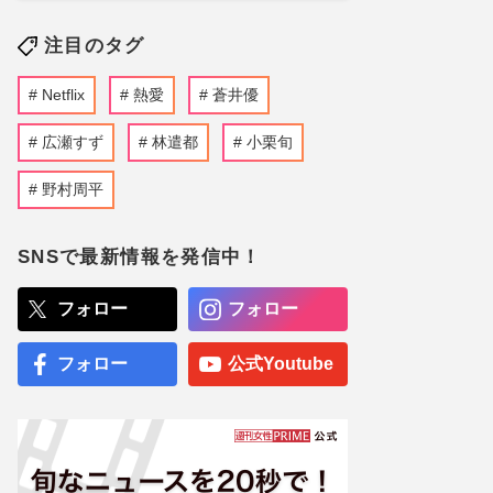
注目のタグ
Netflix
熱愛
蒼井優
広瀬すず
林遣都
小栗旬
野村周平
SNSで最新情報を発信中！
フォロー
フォロー
フォロー
公式Youtube