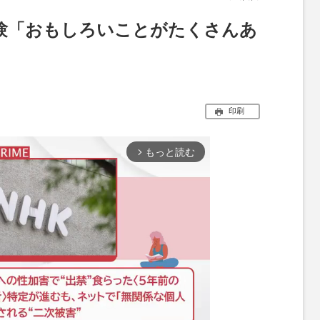
験「おもしろいことがたくさんあ
印刷
もっと読む
arrow_forward_ios