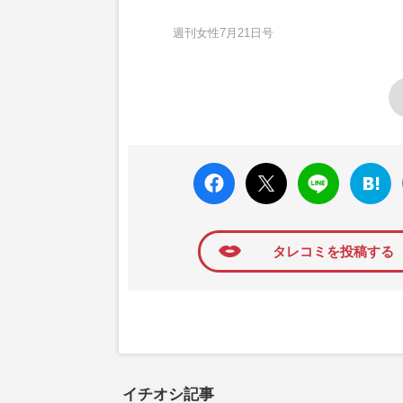
週刊女性7月21日号
faceboo
X ポス
LINE
はてな
k いい
ト
ブック
ね
マーク
に追加
タレコミを投稿する
イチオシ記事