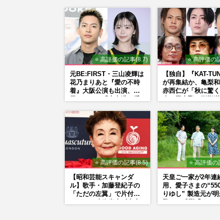
⭐ 高評価の記事(8.7)
⭐ 高評価の記
元BE:FIRST・三山凌輝は
【独自】『KAT-TU
花乃まりあと『愛の不時
が再集結か、亀梨和
着』大阪公演も出演、趣
赤西仁が「秋に驚く
里はドラマ『大空港』番
表」田中聖の刑期満
宣行脚に「メンタル強す
重なる“匂わせ”で
ぎ」の実情
理由
⭐ 高評価の記事(8.5)
⭐ 高評価の記
【昭和芸能スキャンダ
天皇ご一家が2年連
ル】歌手・加藤登紀子の
用、愛子さまの“55
「ただの左翼」で片付け
りゆし” 製造元が
られない凄絶半生《東大
驚きの反響「まさか
闘争、獄中結婚、別荘で
の商品とは…」
内ゲバ事件》