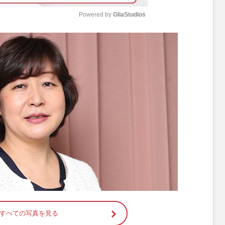
Powered by 
GliaStudios
M
u
t
e
すべての写真を見る