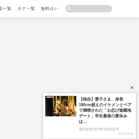
載一覧
タグ一覧
無料占い
×
【独自】愛子さま、身長
180cm超えのイケメンとペア
で満喫された「お忍び遊園地
デート」学生最後の夏休み
は…
週刊女性2023年10月3日号
2023/9/20