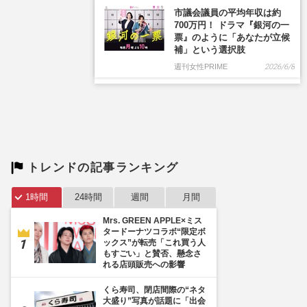
市議会議員の平均年収は約
700万円！ ドラマ『銀河の一
票』のように「あなたが立候
補」という選択肢
週刊女性PRIME
2026/6/8
トレンドの記事ランキング
1時間
24時間
週間
月間
Mrs. GREEN APPLE×ミス
タードーナツコラボ“限定ボ
ックス”が転売「これ買う人
もすごい」と賛否、懸念さ
れる店頭販売への影響
くら寿司、閉店間際の“ネタ
大盛り”写真が話題に「出会