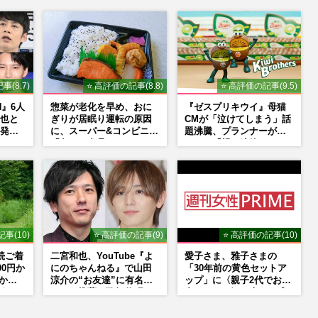
事(8.7)
⭐ 高評価の記事(8.8)
⭐ 高評価の記事(9.5)
N』6人
惣菜が老化を早め、おに
『ゼスプリキウイ』母猫
也と
ぎりが居眠り運転の原因
CMが「泣けてしまう」話
発
に、スーパー&コンビニの
題沸騰、プランナーが明
了と
「危ない食品」
かした「親に連絡したく
はない
なる」制作秘話
事(10)
⭐ 高評価の記事(9)
⭐ 高評価の記事(10)
続ご着
二宮和也、YouTube『よ
愛子さま、雅子さまの
00円か
にのちゃんねる』で山田
「30年前の黄色セットア
明かす
涼介の“お友達”に有名ホ
ップ」に〈親子2代でお似
うち
ストを推薦、歌舞伎町
合いになる〉の声、ご成
に“急接近”でファン「関
婚時のドレスも手がけた
わらないで！」
森英恵さんとの絆