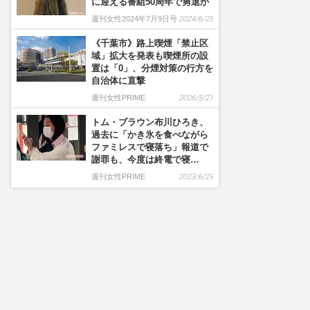
に迎える番組50周年で勇退か
週刊女性2024年7月9日号
2024/6/25
《千葉市》路上喫煙「禁止区
域」拡大を発表も喫煙所の設
置は「0」、分煙対策の行方を
自治体に直撃
週刊女性PRIME
2026/5/27
トム・ブラウン布川ひろき、
過去に「かき氷を食べながら
ファミレスで寝落ち」報道で
謝罪も、今度は終電で寝…
週刊女性PRIME
2023/6/29