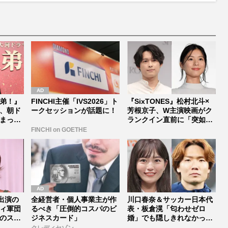
弟！』
FINCHI主催「IVS2026」ト
『SixTONES』松村北斗×
、朝ド
ークセッションが話題に！
芳根京子、W主演映画がク
まった
ランクイン直前に「突如中
止...
FINCHI on GOETHE
出演の
全経営者・個人事業主が作
川口春奈＆サッカー日本代
ィ軍団
るべき「圧倒的コスパのビ
表・板倉滉「匂わせゼロ
のスタ
ジネスカード」
婚」でも隠しきれなかった
セレブすぎ...
クレディセゾン