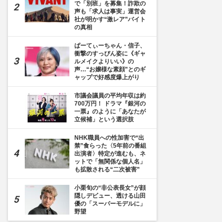
で「別班」を募集！詐欺の
声も「求人は事実」運営会
社が明かす“激レア”バイト
の真相
ぱーてぃーちゃん・信子、
衝撃のすっぴん姿に《ギャ
ルメイクよりいい》の
声…“お嬢様な素顔”とのギ
ャップで好感度爆上がり
市議会議員の平均年収は約
700万円！ ドラマ『銀河の
一票』のように「あなたが
立候補」という選択肢
NHK職員への性加害で“出
禁”食らった〈5年前の番組
出演者〉特定が進むも、ネ
ットで「無関係な個人名」
も拡散される“二次被害”
小栗旬の“非公表長女”が顔
隠しデビュー、透ける山田
優の「スーパーモデルに」
野望