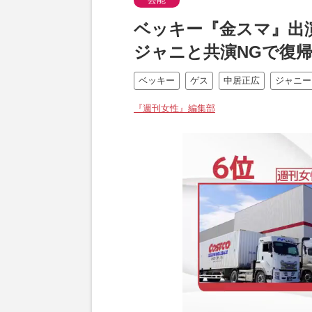
ベッキー『金スマ』出
ジャニと共演NGで復
ベッキー
ゲス
中居正広
ジャニー
『週刊女性』編集部