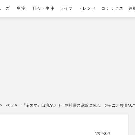
ニーズ
皇室
社会・事件
ライフ
トレンド
コミックス
連
ベッキー『金スマ』出演がメリー副社長の逆鱗に触れ、ジャニと共演NG
2016/8/9