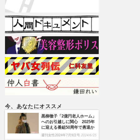
今、あなたにオススメ
黒柳徹子「2億円老人ホーム」
へのお引越しに関心 2025年
に迎える番組50周年で勇退か
週刊女性2024年7月9日号
2024/6/25