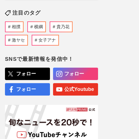
注目のタグ
相撲
横綱
貴乃花
激ヤセ
女子アナ
SNSで最新情報を発信中！
フォロー
フォロー
フォロー
公式Youtube