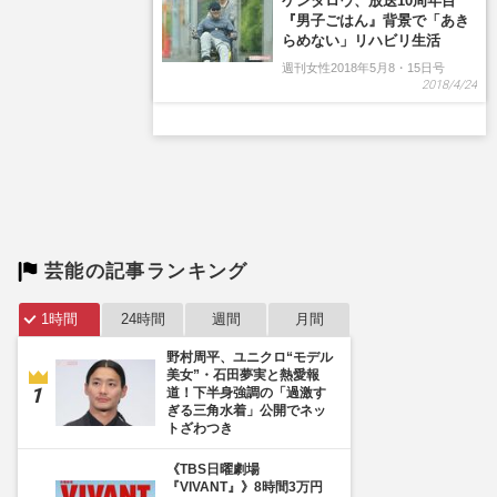
芸能の記事ランキング
1時間
24時間
週間
月間
野村周平、ユニクロ“モデル
美女”・石田夢実と熱愛報
道！下半身強調の「過激す
ぎる三角水着」公開でネッ
トざわつき
《TBS日曜劇場
『VIVANT』》8時間3万円