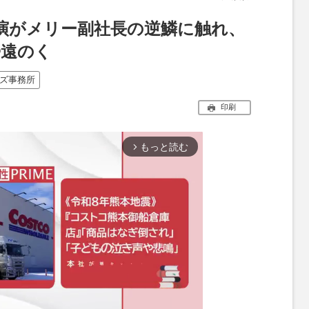
演がメリー副社長の逆鱗に触れ、
帰遠のく
ズ事務所
印刷
もっと読む
arrow_forward_ios