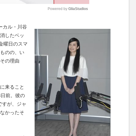
Powered by 
GliaStudios
M
ーカル・川谷
u
消したベッ
t
の金曜日のスマ
e
たものの、い
その理由
に来ること
3日前。彼の
ですが、ジャ
なかったそ