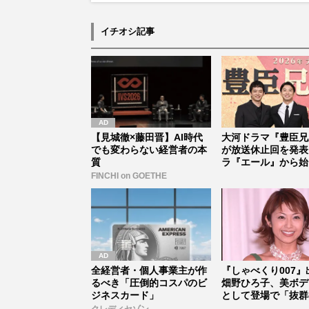
イチオシ記事
【見城徹×藤田晋】AI時代
大河ドラマ『豊臣兄
でも変わらない経営者の本
が放送休止回を発表
質
ラ『エール』から始
「見習う...
FINCHI on GOETHE
全経営者・個人事業主が作
『しゃべくり007』
るべき「圧倒的コスパのビ
畑野ひろ子、美ボデ
ジネスカード」
として登場で「抜群
イルは...
クレディセゾン