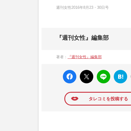
週刊女性2016年8月23・30日号
『週刊女性』編集部
著者：
『週刊女性』編集部
faceboo
X ポス
LINE
はてな
k いい
ト
ブック
ね
マーク
に追加
タレコミを投稿する