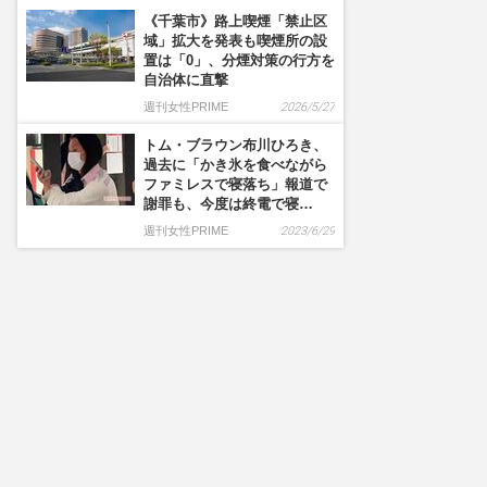
《千葉市》路上喫煙「禁止区
域」拡大を発表も喫煙所の設
置は「0」、分煙対策の行方を
自治体に直撃
週刊女性PRIME
2026/5/27
トム・ブラウン布川ひろき、
過去に「かき氷を食べながら
ファミレスで寝落ち」報道で
謝罪も、今度は終電で寝…
週刊女性PRIME
2023/6/29