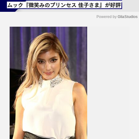
Powered by 
GliaStudios
M
u
t
e