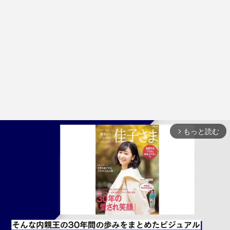
もっと読む
arrow_forward_ios