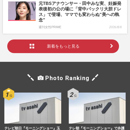
元TBSアナウンサー・田中みな実、妊娠発
表後初の公の場に「背中パックリ大胆ドレ
ス」で登場、ママでも変わらぬ“美への執
念”
週刊女性PRIME
2026/8/6
新着をもっと見る
Photo Ranking
テレビ朝日『モーニングショー』玉
テレ朝『モーニングショー』で弁護