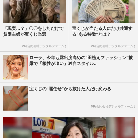
「現実…？」〇〇をしただけで
宝くじが当たる人にだけ共通す
貧困主婦が宝くじ当選
る“ある特徴”とは？
PR(合同会社デジタルファーム )
PR(合同会社デジタルファーム )
ローラ、今年も露出度高めの“田植えファッション”披
露で「根性が凄い」独自スタイル...
宝くじの“運任せ”から抜けた人だけ変わる
PR(合同会社デジタルファーム )