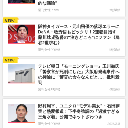
的な議論”
週刊女性PRIME
3時間前
阪神タイガース・元山飛優の落球エラーに
DeNA・牧秀悟もビックリ！2連覇目指す
藤川球児監督の“泣きどころ”にファン《鳥
谷2世求む》
週刊女性PRIME
3時間前
テレビ朝日『モーニングショー』玉川徹氏
「警察官が死刑にした」大阪府発砲事件へ
の持論に「警官の命をなんだと…」批判殺
到
週刊女性PRIME
4時間前
野村周平、ユニクロ“モデル美女”・石田夢
実と熱愛報道！下半身強調の「過激すぎる
三角水着」公開でネットざわつき
週刊女性PRIME
2026/8/6