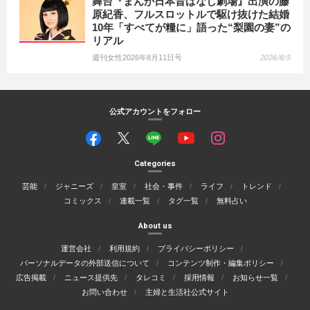
舞台『まんが日本昔ばなし劇場』出演の藤
原紀香、フルスロットルで駆け抜けた結婚
10年「すべてが糧に」語った“梨園の妻”の
リアル
週刊女性2026年8月11日号
2026/8/5
公式アカウントをフォロー
Categories
芸能
ジャニーズ
皇室
社会・事件
ライフ
トレンド
コミックス
連載一覧
タグ一覧
無料占い
About us
運営会社
利用規約
プライバシーポリシー
パーソナルデータの外部送信について
コンテンツ制作・編集ポリシー
広告掲載
ニュース提供先
タレコミ
採用情報
お知らせ一覧
お問い合わせ
主婦と生活社公式サイト