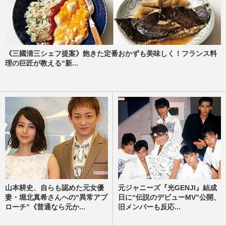
《三國清三シェフ提案》飽きた定番おかずも美味しく！フランス料
理の巨匠が教える“新...
山本耕史、自らも認めた元女優
元ジャニーズ『光GENJI』結成
妻・堀北真希さんへの“異常アプ
日に“伝説のデビューMV”公開、
ローチ”《普通なら元か...
旧メンバーも反応...