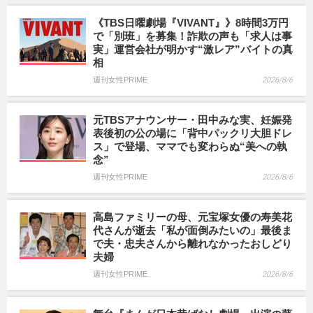
《TBS日曜劇場『VIVANT』》8時間3万円
で「別班」を募集！詐欺の声も「求人は事
実」運営会社が明かす“激レア”バイトの真
相
週刊女性PRIME
2026/8/6
元TBSアナウンサー・田中みな実、妊娠発
表後初の公の場に「背中パックリ大胆ドレ
ス」で登場、ママでも変わらぬ“美への執
念”
週刊女性PRIME
2026/8/6
高島ファミリーの母、元宝塚女優の寿美花
代さんが逝去「私が面倒みたいの」最後ま
で夫・忠夫さんから離れなかったおしどり
夫婦
週刊女性PRIME
2026/8/6