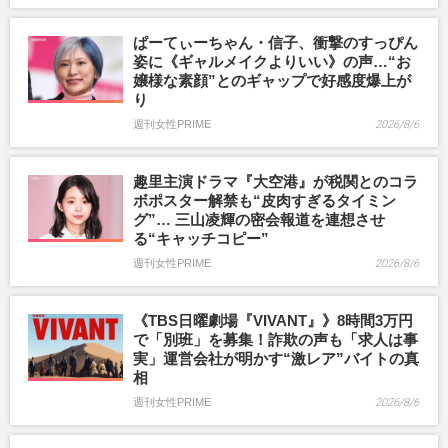
ぱーてぃーちゃん・信子、衝撃のすっぴん
姿に《ギャルメイクよりいい》の声…“お
嬢様な素顔”とのギャップで好感度爆上が
り
週刊女性PRIME
2026/8/6
趣里主演ドラマ『大空港』が税関とのコラ
ボポスター解禁も“皮肉すぎるタイミン
グ”… 三山凌輝の密会報道を連想させ
る“キャッチコピー”
週刊女性PRIME
2026/8/6
《TBS日曜劇場『VIVANT』》8時間3万円
で「別班」を募集！詐欺の声も「求人は事
実」運営会社が明かす“激レア”バイトの真
相
週刊女性PRIME
2026/8/6