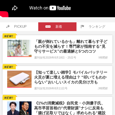
PICKUP
新着
ランキング
「親が倒れているかも」離れて暮らす子ど
もの不安を減らす！専門家が指南する“見
守りサービス”の最適解と5つのコツ
週刊女性2026年8月18日・25日号
1時間前
【知って楽しい雑学】モバイルバッテリー
火災が夏に増える理由は？ “叩いてもわか
らない”おいしいスイカの見分け方も
週刊女性2026年8月11日号
2時間前
《1%の消費減税》自民党・小渕優子氏、
高市早苗首相の“代替財源”ナシに反発も
「揚げ足取りではなく」求められる“建設