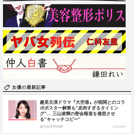
女優の最新記事
趣里主演ドラマ『大空港』が税関とのコラ
ボポスター解禁も“皮肉すぎるタイミン
グ”… 三山凌輝の密会報道を連想させ
る“キャッチコピー”
週刊女性PRIME
2026/8/6