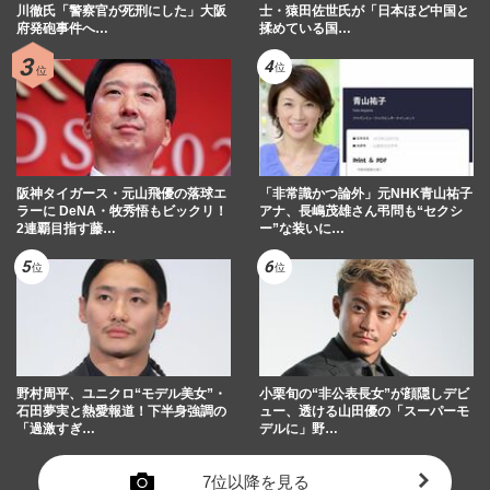
川徹氏「警察官が死刑にした」大阪
士・猿田佐世氏が「日本ほど中国と
府発砲事件へ…
揉めている国…
阪神タイガース・元山飛優の落球エ
「非常識かつ論外」元NHK青山祐子
ラーに DeNA・牧秀悟もビックリ！
アナ、長嶋茂雄さん弔問も“セクシ
2連覇目指す藤…
ー”な装いに…
野村周平、ユニクロ“モデル美女”・
小栗旬の“非公表長女”が顔隠しデビ
石田夢実と熱愛報道！下半身強調の
ュー、透ける山田優の「スーパーモ
「過激すぎ…
デルに」野…
7位以降を見る