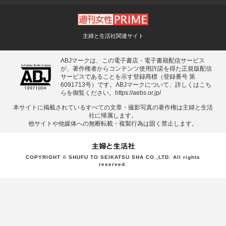
主婦と生活社関連サイト
ABJマークは、この電子書店・電子書籍配信サービス
が、著作権者からコンテンツ使用許諾を得た正規版配信
サービスであることを示す登録商標（登録番号 第
6091713号）です。ABJマークについて、詳しくはこち
らを御覧ください。
https://aebs.or.jp/
本サイトに掲載されているすべての⽂章・撮影写真の著作権は主婦と⽣活
社に帰属します。
他サイトや他媒体への無断転載・複製⾏為は固く禁⽌します。
COPYRIGHT © SHUFU TO SEIKATSU SHA CO.,LTD. All rights
reserved.