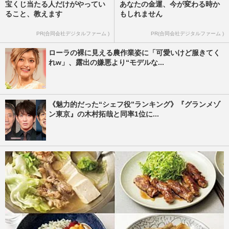
宝くじ当たる人だけがやってい
あなたの金運、今が変わる時か
ること、教えます
もしれません
PR(合同会社デジタルファーム )
PR(合同会社デジタルファーム )
ローラの裸に見える農作業姿に「可愛いけど服きてく
れw」、露出の嫌悪より“モデルな...
《魅力的だった“シェフ役”ランキング》『グランメゾ
ン東京』の木村拓哉と同率1位に...