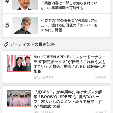
「業務内容は一部しか知らされてい
ない」早期退職の可能性も
小栗旬の“非公表長女”が顔隠しデビ
ュー、透ける山田優の「スーパーモ
デルに」野望
アーティストの最新記事
Mrs. GREEN APPLE×ミスタードーナツコ
ラボ“限定ボックス”が転売「これ買う人も
すごい」と賛否、懸念される店頭販売への
影響
週刊女性PRIME
2026/8/8
『光GENJI』が40周年に向けサブスク解
禁！BOOWYにSPEEDも“復活”のムー
ブ、本人たちのコメント続々で急浮上す
る“再結成”の道
週刊女性PRIME
2026/8/7