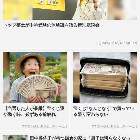
トップ棋士が中学受験の体験談を語る特別座談会
PR(SAPIX YOZEMI GROUP)
【当選した人が暴露】宝くじ運
宝くじ“なんとなく”で買ってい
が動く時、必ずある前触れ
る限り変わらない
PR(合同会社デジタルファーム )
PR(合同会社デジタルファーム )
田中美佐子が待つ鎌倉の家に「息子は帰らなくなっ