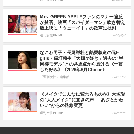
Mrs. GREEN APPLEファンのマナー違反
が賛否、映画『スパイダーマン』吹き替え
版上映に「ウェーイ！」の歓声に批判
週刊女性PRIME
2026/8/7
なにわ男子・長尾謙杜と熱愛報道の元E-
girls・稲垣莉生「犬顔が好き」過去の“半
同棲モデル”との共通点から透ける《一貫
した好み》《2026年8月Choice》
『週刊女性』編集部
2026/8/7
《メイクでこんなに変わるものか》大塚愛
の“大人メイク”に驚きの声…“あざとかわ
いい”からの路線変更
週刊女性PRIME
2026/8/5