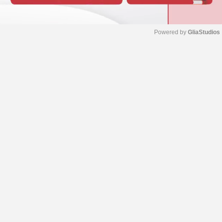
Powered by 
GliaStudios
M
u
t
e