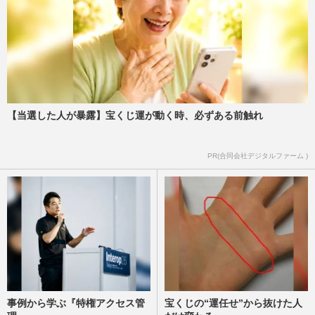
ん」ラフすぎる私服姿に驚愕
週刊女性PRIME
2025/6/10
有働由美子アナ、堤真一と藤井フミヤを前
に“浮き足立って可愛い”のウラで厳しい指
摘「公私混同な番組だな…
週刊女性PRIME
2025/1/7
【当選した人が暴露】宝くじ運が動く時、必ずある前触れ
サンプラザ中野くんが明かす、爆風スラン
PR(合同会社デジタルファーム )
プの大ヒット曲の“暴露”秘話「Runnerは
応援歌じゃありません」
週刊女性2024年12月17日号
2024/12/13
事例から学ぶ『特権アクセス管
宝くじの“運任せ”から抜けた人