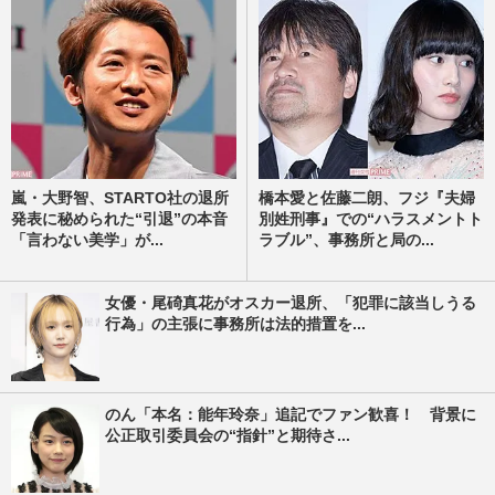
嵐・大野智、STARTO社の退所
橋本愛と佐藤二朗、フジ『夫婦
発表に秘められた“引退”の本音
別姓刑事』での“ハラスメントト
「言わない美学」が...
ラブル”、事務所と局の...
女優・尾碕真花がオスカー退所、「犯罪に該当しうる
行為」の主張に事務所は法的措置を...
のん「本名：能年玲奈」追記でファン歓喜！ 背景に
公正取引委員会の“指針”と期待さ...