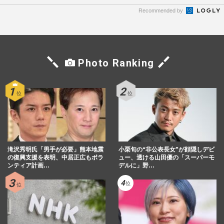
Recommended by
Photo Ranking
滝沢秀明氏「男手が必要」熊本地震
小栗旬の“非公表長女”が顔隠しデビ
の復興支援を表明、中居正広もボラ
ュー、透ける山田優の「スーパーモ
ンティア計画…
デルに」野…