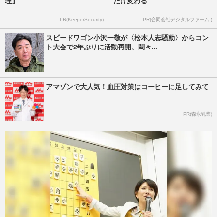
理』
だけ変わる
PR(KeeperSecurity)
PR(合同会社デジタルファーム )
スピードワゴン小沢一敬が〈松本人志騒動〉からコン
ト大会で2年ぶりに活動再開、悶々...
アマゾンで大人気！血圧対策はコーヒーに足してみて
PR(森永乳業)