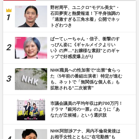
野村周平、ユニクロ“モデル美女”・
石田夢実と熱愛報道！下半身強調の
「過激すぎる三角水着」公開でネッ
トざわつき
ぱーてぃーちゃん・信子、衝撃のす
っぴん姿に《ギャルメイクよりい
い》の声…“お嬢様な素顔”とのギャ
ップで好感度爆上がり
NHK職員への性加害で“出禁”食らっ
た〈5年前の番組出演者〉特定が進む
も、ネットで「無関係な個人名」も
拡散される“二次被害”
市議会議員の平均年収は約700万円！
ドラマ『銀河の一票』のように「あ
なたが立候補」という選択肢
NHK阿部渉アナ、局内不倫発覚後は
お相手女性とともに“在宅勤務”も