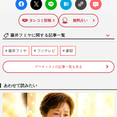
facebo
X ポス
LINE
はてな
コメン
ok い
ト
ブック
ト
いね
マーク
に追加
タレコミ投稿
無料占い
藤井フミヤに関する記事一覧
《'80年代「復活してほしいバンド」ベス
藤井フミヤ
フジテレビ
豪邸
ト10》RC・チェッカーズ・BOOWYを抑
えたダントツ1位は『オフコース…
週刊女性2026年4月21日号
2026/4/20
アーティストの記事一覧を見る
《有名人兄弟「苦手」ランキング》千原兄
弟、石原伸晃・良純兄弟を大差で退けたワ
あわせて読みたい
ースト1位は花田虎上・貴…
週刊女性2026年3月17日号
2026/3/6
藤井フミヤ、ツアー先での自撮り投稿が
「完全にオーラ消えてる」「ただのおじさ