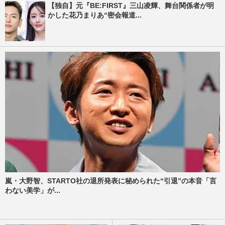
【独自】元『BE:FIRST』三山凌輝、舞台関係者が明
かした花乃まりあ“密会報道...
嵐・大野智、STARTO社の退所発表に秘められた“引退”の本音「言
わない美学」が...