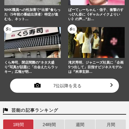
NHK職員への性加害で“出禁”食らっ
ぱーてぃーちゃん・信子、衝撃のす
た〈5年前の番組出演者〉特定が進
っぴん姿に《ギャルメイクよりい
むも、ネット…
い》の声…“お…
くら寿司、閉店間際の“ネタ大盛
滝沢秀明、ジャニーズ社員に「企画
り”写真が話題に「出会えたらラッ
5つ出して」目指すビジネスモデル
キー」広報が明…
は『米津玄師…
7位以降を見る
芸能の記事ランキング
1時間
24時間
週間
月間