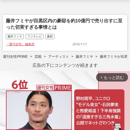
藤井フミヤが目黒区内の豪邸を約10億円で売り出すに至
った切実すぎる事情とは
藤井フミヤ
フジテレビ
豪邸
『週刊女性』編集部
2016/11/1
週刊女性PRIME
芸能
アーティスト
藤井フミヤ
藤井フミヤが目黒
広告の下にコンテンツが続きます
もっと読む
arrow_forward_ios