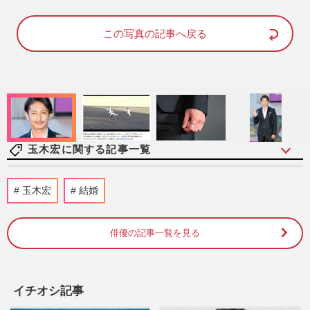
M
u
この写真の記事へ戻る
t
e
玉木宏に関する記事一覧
NHK朝ドラ『トンデモ夫』ランキング、
玉木宏
結婚
朝から視聴者をイラつかせた圧倒的1位は
成田凌が演じた『おちょやん』…
週刊女性2026年6月9日・16日号
2026/5/29
俳優の記事一覧を見る
《朝ドラ「理想の男性パートナー」ランキ
ングTOP10》『あんぱん』北村匠海、『あ
イチオシ記事
さが来た』玉木宏らを抑え…