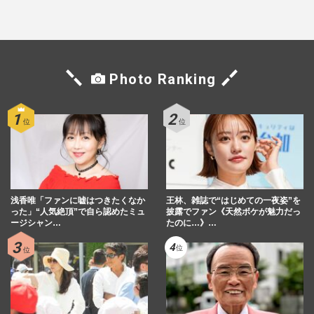
タル強すぎ」の実情
先で見つけた“今”
Photo Ranking
浅香唯「ファンに嘘はつきたくなか
王林、雑誌で“はじめての一夜姿”を
った」“人気絶頂”で自ら認めたミュ
披露でファン《天然ボケが魅力だっ
ージシャン…
たのに…》…