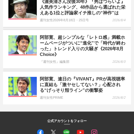
《渥美清さん没後30年》『男はつらいよ』
人気作ランキング、48作品から選ばれた栄
えある1位と評論家イチ推しの“神作”は
週刊女性2026年8月18日・25日号
2026/8/4
阿部寛、超シンプルな「レトロ感」満載ホ
ームページがついに“進化”で「時代が終わ
った」トレンド入りの大騒ぎ《2026年8月
Choice》
『週刊女性』編集部
2026/8/3
阿部寛、連日の『VIVANT』PRが高視聴率
に直結も「激ヤセしてない？」心配され
る“げっそり頬ライン”の衝撃姿
週刊女性PRIME
2026/8/2
公式アカウントをフォロー