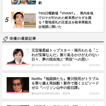
劇
TBS日曜劇場『VIVANT』、県内各地
でロケが行われた岐阜県がカギを握
る？聖地巡礼の注意点を岐阜県観光
企画課に聞いた
俳優の最新記事
元宝塚星組トップスター・湖月わたる「こ
れが宝塚なんだ」振り返るかけがえのない
日々、夢の現在地と“男役”への思い
週刊女性2026年8月18日・25日号
2026/8/8
Netflix『地面師たち』豊川悦司がトラブル
を乗り越え再始動！新作で描くエピソード
ゼロ『ハリソン山中の前日譚』
週刊女性2026年8月18日・25日号
2026/8/4