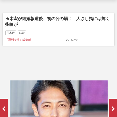
玉木宏が結婚報道後、初の公の場！ 人さし指には輝く
指輪が
玉木宏
結婚
『週刊女性』編集部
2018/7/3