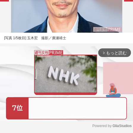
[写真 1/5枚目] 玉木宏 撮影／廣瀬靖士
もっと読む
arrow_forward_ios
Powered by 
GliaStudios