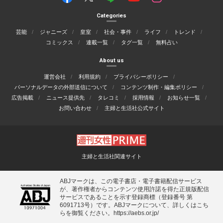
Categories
芸能
ジャニーズ
皇室
社会・事件
ライフ
トレンド
コミックス
連載一覧
タグ一覧
無料占い
About us
運営会社
利用規約
プライバシーポリシー
パーソナルデータの外部送信について
コンテンツ制作・編集ポリシー
広告掲載
ニュース提供先
タレコミ
採用情報
お知らせ一覧
お問い合わせ
主婦と生活社公式サイト
主婦と生活社関連サイト
ABJマークは、この電子書店・電子書籍配信サービス
が、著作権者からコンテンツ使用許諾を得た正規版配信
サービスであることを示す登録商標（登録番号 第
6091713号）です。ABJマークについて、詳しくはこち
らを御覧ください。
https://aebs.or.jp/