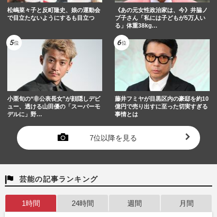
松嶋菜々子と反町隆史、娘の運動会
《あの元女性政治家は、今》井脇ノ
で目立たないようにするも目立つ
ブ子さん「私には子どもが5万人い
る」体重38kg…
小栗旬の“非公表長女”が顔隠しデビ
藤井フミヤが目黒区内の豪邸を約10
ュー、透ける山田優の「スーパーモ
億円で売り出すに至った切実すぎる
デルに」野…
事情とは
7位以降を見る
芸能の記事ランキング
1時間
24時間
週間
月間