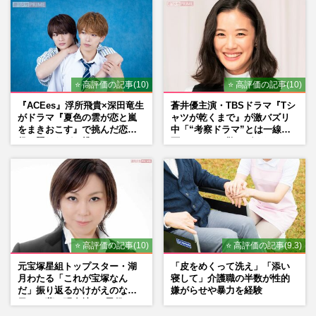
週刊女性2026年6月2日号
2026/5/19
玉木宏、ドラマ『プロフェッショナル 保
険調査員・天音蓮』主演中に〈柔術世界大
会で銅メダル〉ストイック…
⭐ 高評価の記事(10)
⭐ 高評価の記事(10)
週刊女性2026年2月10日号
2026/1/29
『ACEes』浮所飛貴×深田竜生
蒼井優主演・TBSドラマ『Tシ
がドラマ『夏色の雲が恋と嵐
ャツが乾くまで』が激バズリ
木南晴夏、『プロフェッショナル 保険調
をまきおこす』で挑んだ恋人
中「“考察ドラマ”とは一線を
査員・天音蓮』主演の夫・玉木宏から「フ
役、照れながら挑んだキュン
画している」散りばめられた
ジ木10枠」バトンを受け取…
シーン秘話
伏線よりも大事な要素
週刊女性2026年1月6日・13日号
2025/12/23
《理想の朝ドラ夫ランキング》向井理、玉
木宏、岡田将生らイケメン俳優を抑え
た“ヒロイン夫”1位は『虎に…
⭐ 高評価の記事(10)
⭐ 高評価の記事(9.3)
週刊女性2025年9月16日号
2025/9/8
元宝塚星組トップスター・湖
「皮をめくって洗え」「添い
月わたる「これが宝塚なん
寝して」介護職の半数が性的
だ」振り返るかけがえのない
嫌がらせや暴力を経験
日々、夢の現在地と“男役”へ
の思い