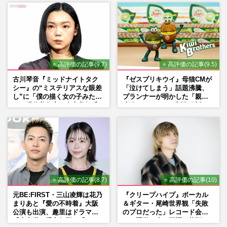
⭐ 高評価の記事(9.7)
⭐ 高評価の記事(9.5)
古川琴音『ミッドナイトタク
『ゼスプリキウイ』母猫CMが
シー』の“ミステリアスな眼差
「泣けてしまう」話題沸騰、
し”に「僕の描く女の子みた
プランナーが明かした「親に
い」現代美術家・奈良美智氏
連絡したくなる」制作秘話
もSNSで“公認”
⭐ 高評価の記事(8.7)
⭐ 高評価の記事(10)
元BE:FIRST・三山凌輝は花乃
『クリープハイプ』ボーカル
まりあと『愛の不時着』大阪
＆ギター・尾崎世界観「失敗
公演も出演、趣里はドラマ
のプロだった」レコード会社
『大空港』番宣行脚に「メン
との騒動、声の不調…苦悩の