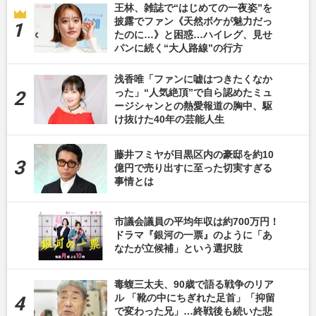
王林、雑誌で“はじめての一夜姿”を
披露でファン《天然ボケが魅力だっ
たのに…》と困惑…ハイレグ、見せ
パンに続く“大人路線”の行方
浅香唯「ファンに嘘はつきたくなか
った」“人気絶頂”で自ら認めたミュ
ージシャンとの熱愛報道の胸中、駆
け抜けた40年の芸能人生
藤井フミヤが目黒区内の豪邸を約10
億円で売り出すに至った切実すぎる
事情とは
市議会議員の平均年収は約700万円！
ドラマ『銀河の一票』のように「あ
なたが立候補」という選択肢
毒蝮三太夫、90歳で語る戦争のリア
ル 「靴の中にちぎれた足首」「抑留
で変わった兄」…終戦後も続いた悲