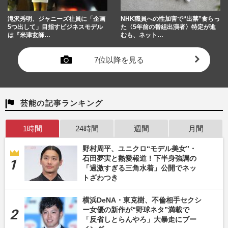
滝沢秀明、ジャニーズ社員に「企画
NHK職員への性加害で“出禁”食らっ
5つ出して」目指すビジネスモデル
た〈5年前の番組出演者〉特定が進
は『米津玄師…
むも、ネット…
7位以降を見る
芸能の記事ランキング
1時間
24時間
週間
月間
野村周平、ユニクロ“モデル美女”・
石田夢実と熱愛報道！下半身強調の
「過激すぎる三角水着」公開でネッ
トざわつき
横浜DeNA・東克樹、不倫相手セクシ
ー女優の新作が“野球ネタ”満載で
「反省しとらんやろ」大暴走にブー