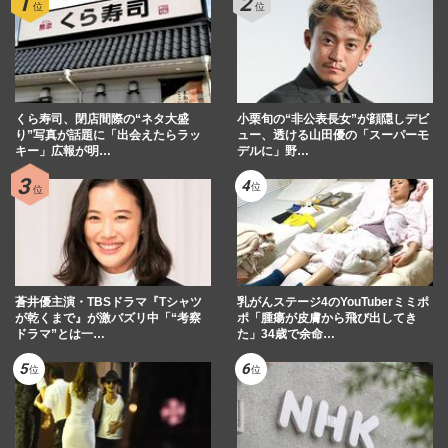
くら寿司、閉店間際の“ネタ大盛
小栗旬の“非公表長女”が顔隠しデビ
り”写真が話題に「出会えたらラッ
ュー、透ける山田優の「スーパーモ
キー」広報が明…
デルに」野…
蒼井優主演・TBSドラマ『Tシャツ
乳がんステージ4のYouTuberミミポ
が乾くまで』が激バズリ中「“考察
ポ「腫瘍が皮膚から飛び出してき
ドラマ”とは一…
た」34歳で余命…