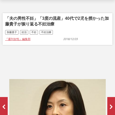
「夫の男性不妊」「3度の流産」40代で2児を授かった加
藤貴子が振り返る不妊治療
加藤貴子
妊活
不妊
不妊治療
『週刊女性』編集部
2018/12/23