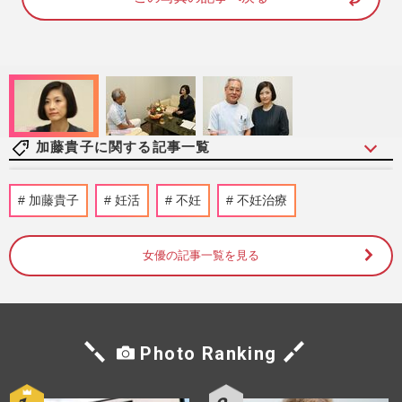
1
0
0
.
0
0
%
加藤貴子に関する記事一覧
浜崎あゆみ41歳、滝川クリステル42歳、最
加藤貴子
妊活
不妊
不妊治療
高齢は53歳！ 有名人の高齢出産ランキン
グ
週刊女性2020年2月25日号
2020/2/11
女優の記事一覧を見る
加藤貴子、42歳からの不妊治療と46歳にし
て第2子出産「親の責任」を語る
週刊女性2018年4月17日号
2018/4/6
Photo Ranking