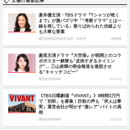
女優の最新記事
蒼井優主演・TBSドラマ『Tシャツが乾く
まで』が激バズリ中「“考察ドラマ”とは一
線を画している」散りばめられた伏線より
も大事な要素
週刊女性2026年8月18日・25日号
6時間前
趣里主演ドラマ『大空港』が税関とのコラ
ボポスター解禁も“皮肉すぎるタイミン
グ”… 三山凌輝の密会報道を連想させ
る“キャッチコピー”
週刊女性PRIME
2026/8/6
《TBS日曜劇場『VIVANT』》8時間3万円
で「別班」を募集！詐欺の声も「求人は事
実」運営会社が明かす“激レア”バイトの真
相
週刊女性PRIME
2026/8/6