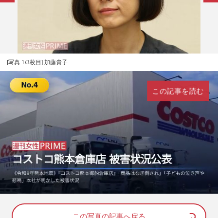
[写真 1/3枚目] 加藤貴子
この記事を読む
L
U
o
n
a
m
d
u
e
t
d
e
この写真の記事へ戻る
: