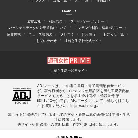
コミックス
連載一覧
タグ一覧
無料占い
About us
運営会社
利用規約
プライバシーポリシー
パーソナルデータの外部送信について
コンテンツ制作・編集ポリシー
広告掲載
ニュース提供先
タレコミ
採用情報
お知らせ一覧
お問い合わせ
主婦と生活社公式サイト
主婦と生活社関連サイト
ABJマークは、この電子書店・電子書籍配信サービス
が、著作権者からコンテンツ使用許諾を得た正規版配信
サービスであることを示す登録商標（登録番号 第
6091713号）です。ABJマークについて、詳しくはこち
らを御覧ください。
https://aebs.or.jp/
本サイトに掲載されているすべての⽂章・撮影写真の著作権は主婦と⽣活
社に帰属します。
他サイトや他媒体への無断転載・複製⾏為は固く禁⽌します。