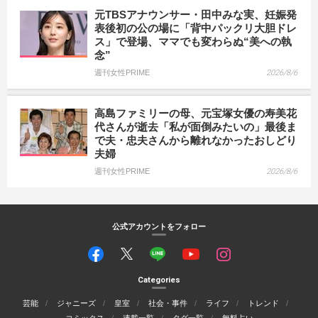
元TBSアナウンサー・田中みな実、妊娠発
表後初の公の場に「背中パックリ大胆ドレ
ス」で登場、ママでも変わらぬ“美への執
念”
週刊女性PRIME
2026/8/6
高島ファミリーの母、元宝塚女優の寿美花
代さんが逝去「私が面倒みたいの」最後ま
で夫・忠夫さんから離れなかったおしどり
夫婦
週刊女性PRIME
2026/8/6
公式アカウントをフォロー
Categories
芸能
ジャニーズ
皇室
社会・事件
ライフ
トレンド