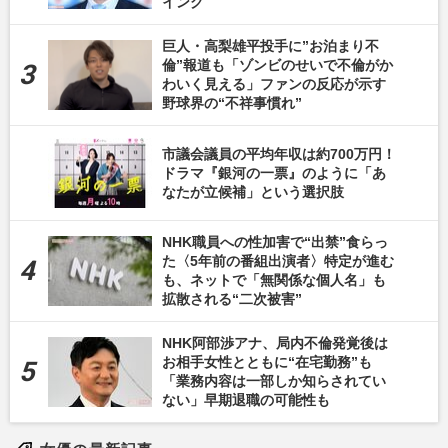
イング
巨人・高梨雄平投手に”お泊まり不
倫”報道も「ゾンビのせいで不倫がか
わいく見える」ファンの反応が示す
野球界の“不祥事慣れ”
市議会議員の平均年収は約700万円！
ドラマ『銀河の一票』のように「あ
なたが立候補」という選択肢
NHK職員への性加害で“出禁”食らっ
た〈5年前の番組出演者〉特定が進む
も、ネットで「無関係な個人名」も
拡散される“二次被害”
NHK阿部渉アナ、局内不倫発覚後は
お相手女性とともに“在宅勤務”も
「業務内容は一部しか知らされてい
ない」早期退職の可能性も