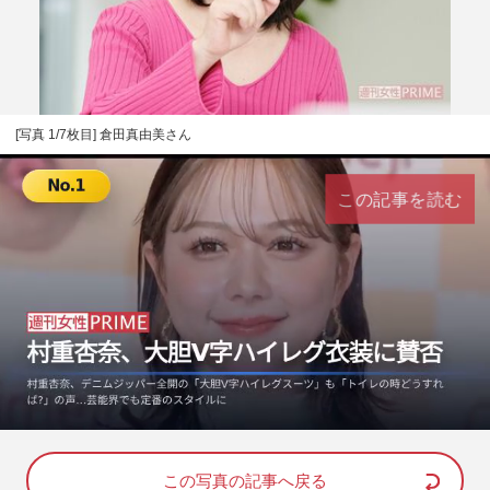
[写真 1/7枚目] 倉田真由美さん
この記事を読む
L
U
o
n
a
m
d
u
e
t
d
e
この写真の記事へ戻る
: