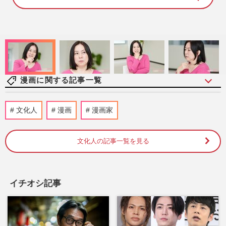
7
4
.
0
0
%
漫画に関する記事一覧
セブン-イレブン、店舗関係者の“不正入
文化人
漫画
漫画家
手・転売”が発覚で、過去疑惑も再浮上
「経営の継続にまで影響」広…
週刊女性PRIME
2026/7/24
文化人の記事一覧を見る
映画『キングダム 魂の決戦』、田中圭に
次ぎ三山凌輝の“ホテル密会”で「作品に泥
イチオシ記事
を塗らないで」身内が“…
週刊女性PRIME
2026/7/23