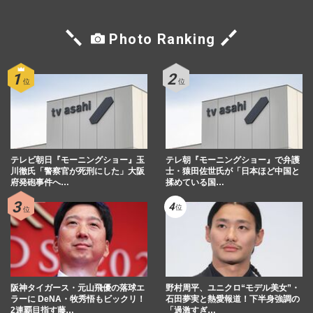
Photo Ranking
テレビ朝日『モーニングショー』玉
テレ朝『モーニングショー』で弁護
川徹氏「警察官が死刑にした」大阪
士・猿田佐世氏が「日本ほど中国と
府発砲事件へ…
揉めている国…
阪神タイガース・元山飛優の落球エ
野村周平、ユニクロ“モデル美女”・
ラーに DeNA・牧秀悟もビックリ！
石田夢実と熱愛報道！下半身強調の
2連覇目指す藤…
「過激すぎ…