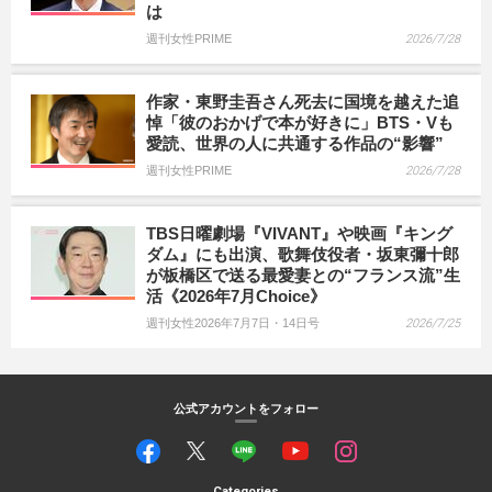
は
週刊女性PRIME
2026/7/28
作家・東野圭吾さん死去に国境を越えた追
悼「彼のおかげで本が好きに」BTS・Vも
愛読、世界の人に共通する作品の“影響”
週刊女性PRIME
2026/7/28
TBS日曜劇場『VIVANT』や映画『キング
ダム』にも出演、歌舞伎役者・坂東彌十郎
が板橋区で送る最愛妻との“フランス流”生
活《2026年7月Choice》
週刊女性2026年7月7日・14日号
2026/7/25
公式アカウントをフォロー
Categories