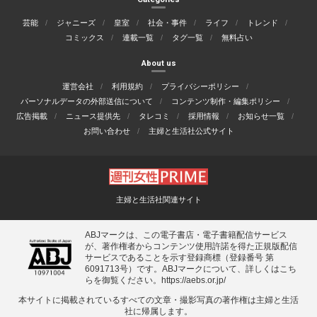
芸能
ジャニーズ
皇室
社会・事件
ライフ
トレンド
コミックス
連載一覧
タグ一覧
無料占い
About us
運営会社
利用規約
プライバシーポリシー
パーソナルデータの外部送信について
コンテンツ制作・編集ポリシー
広告掲載
ニュース提供先
タレコミ
採用情報
お知らせ一覧
お問い合わせ
主婦と生活社公式サイト
主婦と生活社関連サイト
ABJマークは、この電子書店・電子書籍配信サービス
が、著作権者からコンテンツ使用許諾を得た正規版配信
サービスであることを示す登録商標（登録番号 第
6091713号）です。ABJマークについて、詳しくはこち
らを御覧ください。
https://aebs.or.jp/
本サイトに掲載されているすべての⽂章・撮影写真の著作権は主婦と⽣活
社に帰属します。