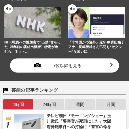
NHK職員への性加害で“出禁”食らっ
「非常識かつ論外」元NHK青山祐子
た〈5年前の番組出演者〉特定が進
アナ、長嶋茂雄さん弔問も“セクシ
むも、ネット…
ー”な装いに…
7位以降を見る
芸能の記事ランキング
1時間
24時間
週間
月間
テレビ朝日『モーニングショー』玉
川徹氏「警察官が死刑にした」大阪
府発砲事件への持論に「警官の命を