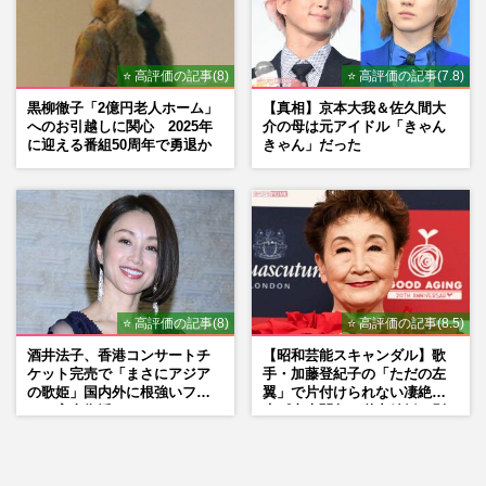
⭐ 高評価の記事(8)
⭐ 高評価の記事(7.8)
黒柳徹子「2億円老人ホーム」
【真相】京本大我＆佐久間大
へのお引越しに関心 2025年
介の母は元アイドル「きゃん
に迎える番組50周年で勇退か
きゃん」だった
⭐ 高評価の記事(8)
⭐ 高評価の記事(8.5)
酒井法子、香港コンサートチ
【昭和芸能スキャンダル】歌
ケット完売で「まさにアジア
手・加藤登紀子の「ただの左
の歌姫」国内外に根強いファ
翼」で片付けられない凄絶半
ンで完全復活か
生《東大闘争、獄中結婚、別
荘で内ゲバ事件》