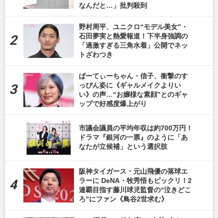
なんだと…」批判殺到
野村周平、ユニクロ“モデル美女”・
石田夢実と熱愛報道！下半身強調の
「過激すぎる三角水着」公開でネッ
トざわつき
ぱーてぃーちゃん・信子、衝撃のす
っぴん姿に《ギャルメイクよりい
い》の声…“お嬢様な素顔”とのギャ
ップで好感度爆上がり
市議会議員の平均年収は約700万円！
ドラマ『銀河の一票』のように「あ
なたが立候補」という選択肢
阪神タイガース・元山飛優の落球エ
ラーに DeNA・牧秀悟もビックリ！2
連覇目指す藤川球児監督の“泣きどこ
ろ”にファン《鳥谷2世求む》