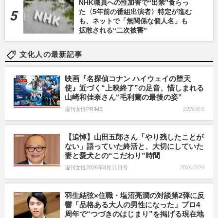
NHK職員への性加害で“出禁”食らっ
た〈5年前の番組出演者〉特定が進む
も、ネットで「無関係な個人名」も
拡散される“二次被害”
文化人の最新記事
映画『名探偵コナン ハイウェイの堕天
使』近づく“上映終了”の足音、惜しまれる
山崎和佳奈さん“毛利蘭の最後の姿”
週刊女性PRIME
2026/8/5
【追悼】山田五郎さん「やり残したことが
ない」語っていた終活と、大切にしていた
妻と愛犬との“こだわり”時間
週刊女性2026年8月11日号
2026/7/29
羽生結弦×住職・塩沼亮潤の対談第2弾に反
響「品格ある大人の男性になった」プロ4
周年で“つづきのはじまり”を掲げる現在地