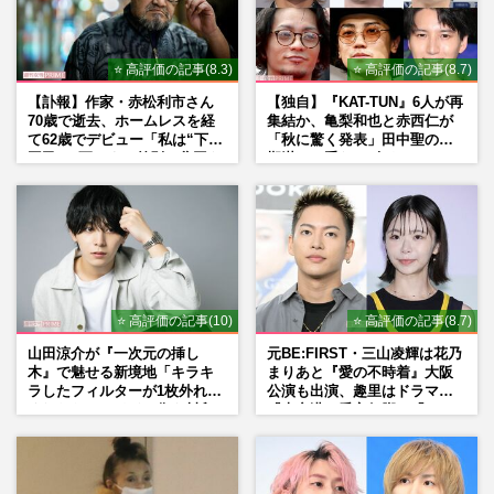
ONE PIECEカード付録の『週刊少年ジャ
ンプ』品薄でコンビニに“立ち読み専用
本”が登場、弁護士が解説する…
⭐ 高評価の記事(8.3)
⭐ 高評価の記事(8.7)
週刊女性PRIME
2026/7/17
【訃報】作家・赤松利市さん
【独自】『KAT-TUN』6人が再
70歳で逝去、ホームレスを経
集結か、亀梨和也と赤西仁が
『ONE PIECE』限定カードだけ抜き取ら
て62歳でデビュー「私は“下級
「秋に驚く発表」田中聖の刑
れた“ジャンプの大量廃棄”が物議…「50軒
国民”。死ぬまで差別と貧困を
期満了と重なる“匂わせ”では
ハシゴしても買えない」の…
書き続けます」壮絶人生
ない理由
週刊女性PRIME
2026/7/14
アニメ人気キャラにカップ麺、ドロップま
で…空前の『めじるしブーム』人気の背景
と「なぜできない？」“再…
⭐ 高評価の記事(10)
⭐ 高評価の記事(8.7)
週刊女性PRIME
2026/7/6
山田涼介が『一次元の挿し
元BE:FIRST・三山凌輝は花乃
木』で魅せる新境地「キラキ
まりあと『愛の不時着』大阪
ラしたフィルターが1枚外れて
公演も出演、趣里はドラマ
くれたら」アイドル像を封印
『大空港』番宣行脚に「メン
した覚悟
タル強すぎ」の実情