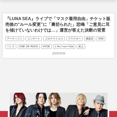
『LUNA SEA』ライブで「マスク着用自由」チケット販
売後の“ルール変更”に「裏切られた」悲鳴「ご意見に耳
を傾けていないわけでは…」運営が答えた決断の背景
アーティスト
コンサート
コロナウイルス
クラスター
感染症
SNS
バンド
ONE OK ROCK
HYDE
L'Arc〜en〜Ciel
炎上
2023/5/26