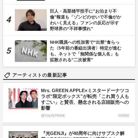
巨人・高梨雄平投手に”お泊まり不
倫”報道も「ゾンビのせいで不倫がか
わいく見える」ファンの反応が示す
野球界の“不祥事慣れ”
NHK職員への性加害で“出禁”食らっ
た〈5年前の番組出演者〉特定が進む
も、ネットで「無関係な個人名」も
拡散される“二次被害”
アーティストの最新記事
Mrs. GREEN APPLE×ミスタードーナツコ
ラボ“限定ボックス”が転売「これ買う人も
すごい」と賛否、懸念される店頭販売への
影響
週刊女性PRIME
1時間前
『光GENJI』が40周年に向けサブスク解