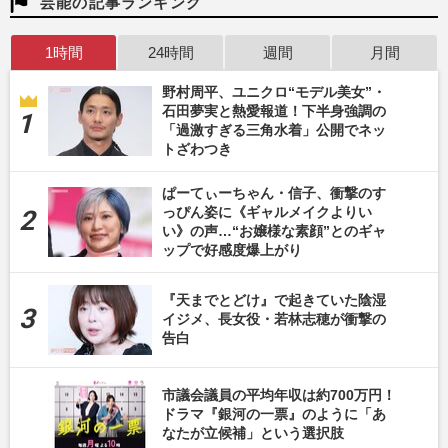
芸能の記事ランキング
1時間
24時間
週間
月間
野村周平、ユニクロ“モデル美女”・
石田夢実と熱愛報道！下半身強調の
「過激すぎる三角水着」公開でネッ
トざわつき
ぱーてぃーちゃん・信子、衝撃のす
っぴん姿に《ギャルメイクよりい
い》の声…“お嬢様な素顔”とのギャ
ップで好感度爆上がり
『天までとどけ』で起きていた陰湿
イジメ、長女役・若林志穂が衝撃の
告白
市議会議員の平均年収は約700万円！
ドラマ『銀河の一票』のように「あ
なたが立候補」という選択肢