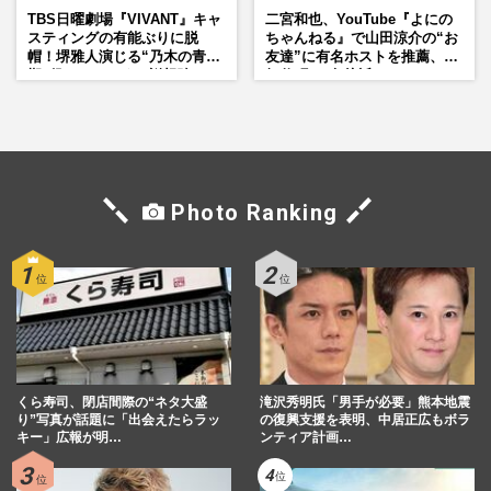
TBS日曜劇場『VIVANT』キャ
二宮和也、YouTube『よにの
スティングの有能ぶりに脱
ちゃんねる』で山田涼介の“お
帽！堺雅人演じる“乃木の青年
友達”に有名ホストを推薦、歌
期”役は、そっくり説根強い
舞伎町に“急接近”でファン
Mr.Children桜井和寿のバンド
「関わらないで！」
マン長男・櫻井海音だった
Photo Ranking
くら寿司、閉店間際の“ネタ大盛
滝沢秀明氏「男手が必要」熊本地震
り”写真が話題に「出会えたらラッ
の復興支援を表明、中居正広もボラ
キー」広報が明…
ンティア計画…