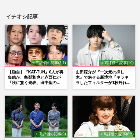
イチオシ記事
中森明菜『Golden SixTONES』で韓国ロ
ケ・20年ぶりライブツアーも敢行、“完全
復活”で目指す「デビュー45…
週刊女性2026年7月21日号
2026/7/7
加藤登紀子「偶然に導かれ…」河島英五さ
んやオノ・ヨーコ、中島みゆきとも交流…
⭐ 高評価の記事(8.7)
⭐ 高評価の記事(10)
明かしたレジェンドたちと…
【独自】『KAT-TUN』6人が再
山田涼介が『一次元の挿し
週刊女性2026年6月30日号
2026/6/28
集結か、亀梨和也と赤西仁が
木』で魅せる新境地「キラキ
「秋に驚く発表」田中聖の刑
ラしたフィルターが1枚外れて
期満了と重なる“匂わせ”では
くれたら」アイドル像を封印
Hey! Say! JUMP山田涼介のドームツアー
ない理由
した覚悟
グッズ2500円「チャームセット」が即完
売、ヨッシー・ちいかわ並の“…
週刊女性PRIME
2026/6/28
⭐ 高評価の記事(9)
⭐ 高評価の記事(8.5)