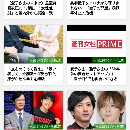
《愛子さまの未来は》皇室典
黒柳徹子をコロナから守りき
範改正に「拙速」「女性差
れない…『徹子の部屋』収録
別」と国内外から異論…残さ
再休止の危機
れた「再改正」の道
⭐ 高評価の記事(9.3)
⭐ 高評価の記事(10)
「皮をめくって洗え」「添い
愛子さま、雅子さまの「30年
寝して」介護職の半数が性的
前の黄色セットアップ」に
嫌がらせや暴力を経験
〈親子2代でお似合いになる〉
の声、ご成婚時のドレスも手
がけた森英恵さんとの絆
⭐ 高評価の記事(9.8)
⭐ 高評価の記事(9)