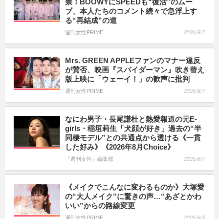
禁！BOOWYにSPEEDも“復活”のムー
ブ、本人たちのコメント続々で急浮上す
る“再結成”の道
週刊女性PRIME
2026/8/7
Mrs. GREEN APPLEファンのマナー違反
が賛否、映画『スパイダーマン』吹き替え
版上映に「ウェーイ！」の歓声に批判
週刊女性PRIME
2026/8/7
なにわ男子・長尾謙杜と熱愛報道の元E-
girls・稲垣莉生「犬顔が好き」過去の“半
同棲モデル”との共通点から透ける《一貫
した好み》《2026年8月Choice》
『週刊女性』編集部
2026/8/7
《メイクでこんなに変わるものか》大塚愛
の“大人メイク”に驚きの声…“あざとかわ
いい”からの路線変更
週刊女性PRIME
2026/8/5