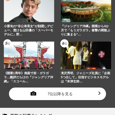
小栗旬の“非公表長女”が顔隠しデビ
『ジャングリア沖縄』開業から4か
ュー、透ける山田優の「スーパーモ
月で「もうガラガラ」衝撃の閑散ぶ
デルに」野…
りに集まる“…
《開業1周年》倒産寸前・ガラガ
滝沢秀明、ジャニーズ社員に「企画
ラ…酷評だらけの『ジャングリア沖
5つ出して」目指すビジネスモデル
縄』「スコール…
は『米津玄師…
7位以降を見る