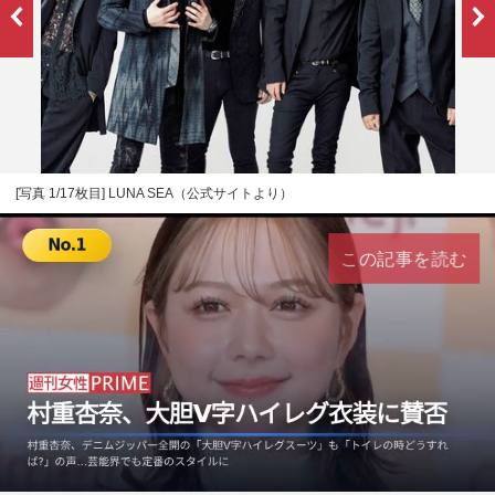
[写真 1/17枚目] LUNA SEA（公式サイトより）
この記事を読む
L
U
o
n