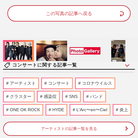
a
m
d
u
e
t
d
e
この写真の記事へ戻る
:
7
4
.
0
0
%
コンサートに関する記事一覧
山田涼介、ドラマ『一次元の挿し木』撮影
アーティスト
コンサート
コロナウイルス
中での初ソロドームツアーで見せた“涙”の
理由、Hey! Say! JUMPメ…
クラスター
感染症
SNS
バンド
週刊女性PRIME
2026/8/3
ONE OK ROCK
HYDE
L'Arc〜en〜Ciel
炎上
『嵐』経済効果1000億円ラストツアー後、
松本潤は若手育成に尽力・大野智は沖縄で
自由人、解散後の5色の未…
アーティストの記事一覧を見る
週刊女性2026年2月17日号
2026/7/16