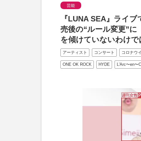
芸能
『LUNA SEA』ラ
売後の“ルール変更”
を傾けていないわけで
アーティスト
コンサート
コロナウ
ONE OK ROCK
HYDE
L'Arc〜en〜Ci