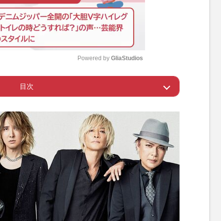
Powered by 
GliaStudios
目次
M
u
ール変更”
t
e
、HYDEにも“方向性の違い”