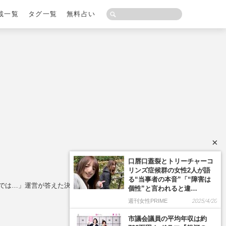
載一覧
タグ一覧
無料占い
×
口唇口蓋裂とトリーチャーコ
リンズ症候群の女性2人が語
る“当事者の本音”「“障害は
けでは…」運営が答えた決断の背景
個性”と言われると違…
週刊女性PRIME
2025/4/20
市議会議員の平均年収は約