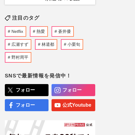
注目のタグ
Netflix
熱愛
蒼井優
広瀬すず
林遣都
小栗旬
野村周平
SNSで最新情報を発信中！
フォロー
フォロー
フォロー
公式Youtube