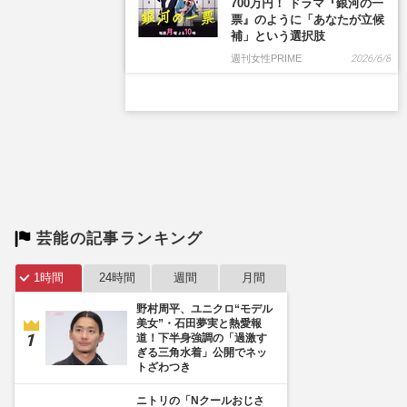
700万円！ ドラマ『銀河の一
票』のように「あなたが立候
補」という選択肢
週刊女性PRIME
2026/6/8
芸能の記事ランキング
1時間
24時間
週間
月間
野村周平、ユニクロ“モデル
美女”・石田夢実と熱愛報
道！下半身強調の「過激す
ぎる三角水着」公開でネッ
トざわつき
ニトリの「Nクールおじさ