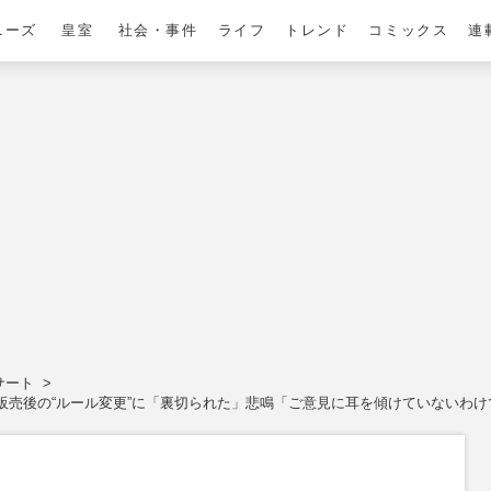
ニーズ
皇室
社会・事件
ライフ
トレンド
コミックス
連
サート
ット販売後の“ルール変更”に「裏切られた」悲鳴「ご意見に耳を傾けていないわ