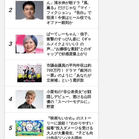
ん」清水伸が朝ドラ『風、
薫る』だけじゃな『マイ・
フィクション』『告白』で
怪演！今後はヒール役でも
オファー殺到か
ぱーてぃーちゃん・信子、
衝撃のすっぴん姿に《ギャ
ルメイクよりいい》の
声…“お嬢様な素顔”とのギ
ャップで好感度爆上がり
市議会議員の平均年収は約
700万円！ ドラマ『銀河の
一票』のように「あなたが
立候補」という選択肢
小栗旬の“非公表長女”が顔
隠しデビュー、透ける山田
優の「スーパーモデルに」
野望
『映画ちいかわ』のストー
リーに波紋！“わかりやすい
猛毒”投入ダメージを受ける
大人が大量発生、“子ども向
け作品”にハマる理由