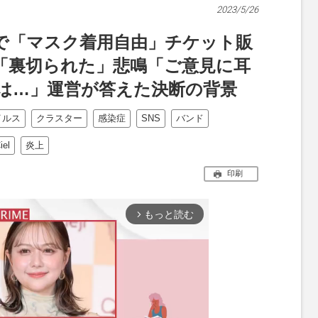
2023/5/26
イブで「マスク着用自由」チケット販
に「裏切られた」悲鳴「ご意見に耳
は…」運営が答えた決断の背景
イルス
クラスター
感染症
SNS
バンド
el
炎上
印刷
もっと読む
arrow_forward_ios