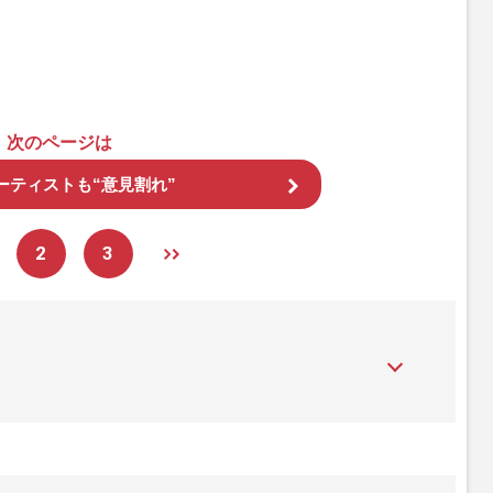
次のページは
ーティストも“意見割れ”
2
3
』は、2015年（平成27年）1月に開設された主婦と生活社が運
性PRIME』編集者が担当する連載陣の執筆記事を配信するほ
された記事から、インターネット利用者層にとって特に関心の
て配信しています！