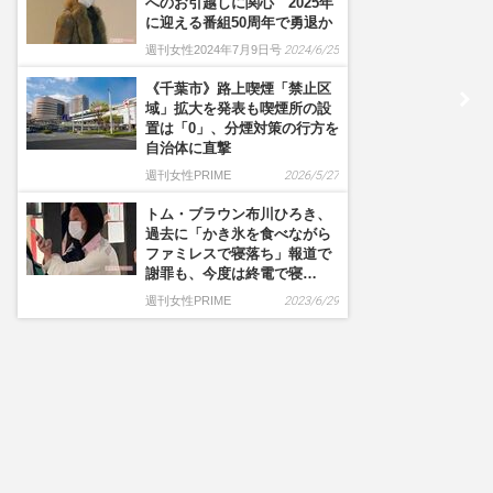
へのお引越しに関心 2025年
に迎える番組50周年で勇退か
週刊女性2024年7月9日号
2024/6/25
《千葉市》路上喫煙「禁止区
域」拡大を発表も喫煙所の設
置は「0」、分煙対策の行方を
自治体に直撃
週刊女性PRIME
2026/5/27
トム・ブラウン布川ひろき、
過去に「かき氷を食べながら
ファミレスで寝落ち」報道で
謝罪も、今度は終電で寝…
週刊女性PRIME
2023/6/29