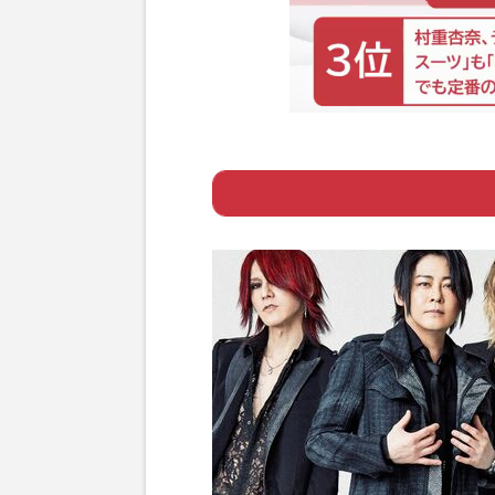
Page 1
ー 開催直前の“ル
Page 2
ー ワンオクTaka