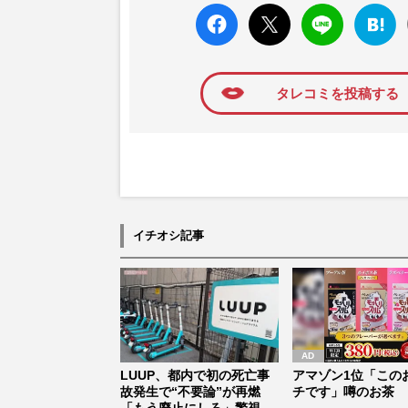
faceboo
X ポス
LINE
はてな
k いい
ト
ブック
ね
マーク
に追加
タレコミを投稿する
イチオシ記事
LUUP、都内で初の死亡事
アマゾン1位「この
故発生で“不要論”が再燃
チです」噂のお茶