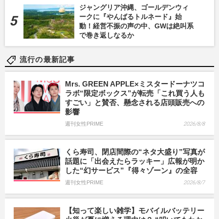
ジャングリア沖縄、ゴールデンウィ
ークに『やんばるトルネード』始
動！経営不振の声の中、GWは絶叫系
で巻き返しなるか
流行の最新記事
Mrs. GREEN APPLE×ミスタードーナツコ
ラボ“限定ボックス”が転売「これ買う人も
すごい」と賛否、懸念される店頭販売への
影響
週刊女性PRIME
2026/8/8
くら寿司、閉店間際の“ネタ大盛り”写真が
話題に「出会えたらラッキー」広報が明か
した“幻サービス”『得々ゾーン』の全容
週刊女性PRIME
2026/8/7
【知って楽しい雑学】モバイルバッテリー