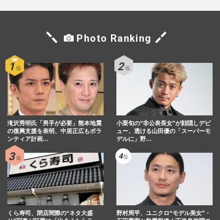
Photo Ranking
滝沢秀明氏「男手が必要」熊本地震
小栗旬の“非公表長女”が顔隠しデビ
の復興支援を表明、中居正広もボラ
ュー、透ける山田優の「スーパーモ
ンティア計画…
デルに」野…
くら寿司、閉店間際の“ネタ大盛
野村周平、ユニクロ“モデル美女”・