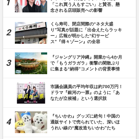
「これ買う人もすごい」と賛否、懸
念される店頭販売への影響
くら寿司、閉店間際の“ネタ大盛
り”写真が話題に「出会えたらラッキ
ー」広報が明かした“幻サービ
ス”『得々ゾーン』の全容
『ジャングリア沖縄』開業から4か月
で「もうガラガラ」衝撃の閑散ぶり
に集まる“納得”コメントの背景事情
市議会議員の平均年収は約700万円！
ドラマ『銀河の一票』のように「あ
なたが立候補」という選択肢
『ちいかわ』グッズに絶句！中国の
通販サイトで売られていた、深いほ
うれい線の“魔改造ちいかわ”たち