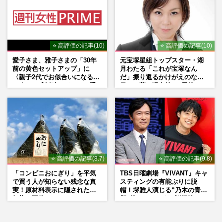
⭐ 高評価の記事(10)
⭐ 高評価の記事(10)
愛子さま、雅子さまの「30年
元宝塚星組トップスター・湖
前の黄色セットアップ」に
月わたる「これが宝塚なん
〈親子2代でお似合いになる〉
だ」振り返るかけがえのない
の声、ご成婚時のドレスも手
日々、夢の現在地と“男役”へ
がけた森英恵さんとの絆
の思い
⭐ 高評価の記事(8.7)
⭐ 高評価の記事(9.8)
「コンビニおにぎり」を平気
TBS日曜劇場『VIVANT』キャ
で買う人が知らない残念な真
スティングの有能ぶりに脱
実！原材料表示に隠された添
帽！堺雅人演じる“乃木の青年
加物の正体
期”役は、そっくり説根強い
Mr.Children桜井和寿のバンド
マン長男・櫻井海音だった