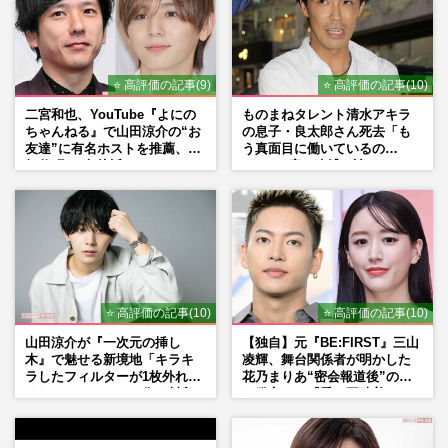
《50代～60代の利用が4倍に》旅しながら
働く『おてつたび』がブーム、旅費を抑え
て「宿泊費タダ＆報酬アリ…
⭐ 高評価の記事(9)
⭐ 高評価の記事(10)
週刊女性2026年7月28日・8月4日号
2026/7/26
二宮和也、YouTube『よにの
ものまねタレント清水アキラ
ちゃんねる』で山田涼介の“お
の息子・良太郎さん死去「も
ポケモンマンホール『ポケふた』が長野県
友達”に有名ホストを推薦、歌
う真面目に働いているの
に初登場「ついに来たか！」残るは5県
舞伎町に“急接近”でファン
で」、2度の逮捕も諦めなかっ
に、各地で“観光スポット化…
「関わらないで！」
た芸能界“波乱に満ちた37年”
週刊女性PRIME
2026/7/12
《大人の“ご褒美旅”》評論家が太鼓判「18
歳以上限定」「築100年の町屋を一棟貸
し」外れナシの『厳選おト…
⭐ 高評価の記事(10)
⭐ 高評価の記事(10)
週刊女性2026年6月23日号
2026/6/30
山田涼介が『一次元の挿し
【独自】元『BE:FIRST』三山
木』で魅せる新境地「キラキ
凌輝、舞台関係者が明かした
ラしたフィルターが1枚外れて
花乃まりあ“密会報道後”の呆
くれたら」アイドル像を封印
れ発言と、『愛の不時着』の
した覚悟
劇場が答えた共演舞台の行方