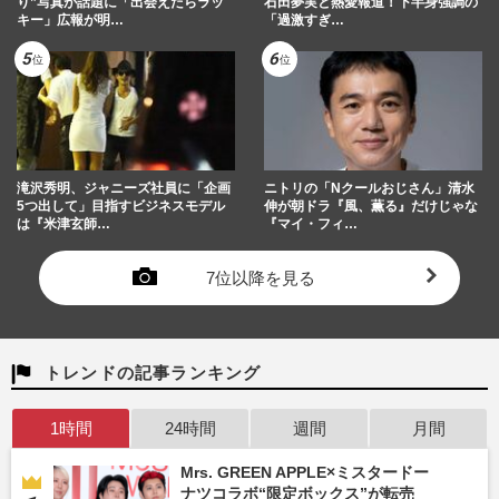
り”写真が話題に「出会えたらラッ
石田夢実と熱愛報道！下半身強調の
キー」広報が明…
「過激すぎ…
滝沢秀明、ジャニーズ社員に「企画
ニトリの「Nクールおじさん」清水
5つ出して」目指すビジネスモデル
伸が朝ドラ『風、薫る』だけじゃな
は『米津玄師…
『マイ・フィ…
7位以降を見る
トレンドの記事ランキング
1時間
24時間
週間
月間
Mrs. GREEN APPLE×ミスタードー
ナツコラボ“限定ボックス”が転売