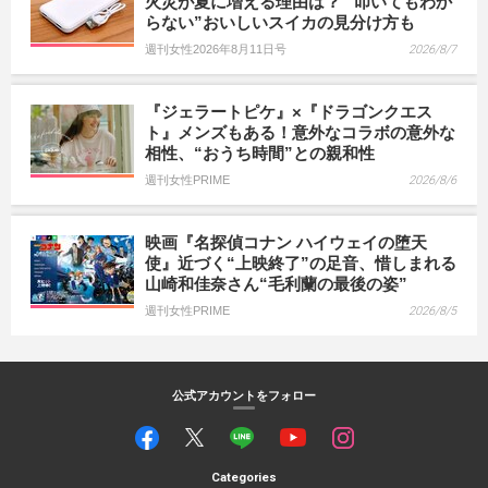
火災が夏に増える理由は？ “叩いてもわか
らない”おいしいスイカの見分け方も
週刊女性2026年8月11日号
2026/8/7
『ジェラートピケ』×『ドラゴンクエス
ト』メンズもある！意外なコラボの意外な
相性、“おうち時間”との親和性
週刊女性PRIME
2026/8/6
映画『名探偵コナン ハイウェイの堕天
使』近づく“上映終了”の足音、惜しまれる
山崎和佳奈さん“毛利蘭の最後の姿”
週刊女性PRIME
2026/8/5
公式アカウントをフォロー
Categories