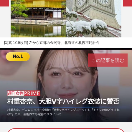
[写真 1/19枚目] 左から京都の金閣寺、北海道の札幌市時計台
この記事を読む
L
U
o
n
a
m
d
u
e
t