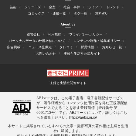
芸能
ジャニーズ
皇室
社会・事件
ライフ
トレンド
コミックス
連載一覧
タグ一覧
無料占い
About us
運営会社
利用規約
プライバシーポリシー
パーソナルデータの外部送信について
コンテンツ制作・編集ポリシー
広告掲載
ニュース提供先
タレコミ
採用情報
お知らせ一覧
お問い合わせ
主婦と生活社公式サイト
主婦と生活社関連サイト
ABJマークは、この電子書店・電子書籍配信サービス
が、著作権者からコンテンツ使用許諾を得た正規版配信
サービスであることを示す登録商標（登録番号 第
6091713号）です。ABJマークについて、詳しくはこち
らを御覧ください。
https://aebs.or.jp/
本サイトに掲載されているすべての⽂章・撮影写真の著作権は主婦と⽣活
社に帰属します。
他サイトや他媒体への無断転載・複製⾏為は固く禁⽌します。