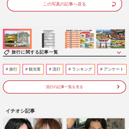
d
e
この写真の記事へ戻る
:
8
1
.
4
2
%
旅行に関する記事一覧
70歳人気ブロガー・ショコラさんが教え
旅行
観光客
流行
ランキング
アンケート
る“ひとり旅節約術”！満足度アップの秘訣
と押さえるべき「4つの心…
週刊女性2026年8月18日・25日号
2026/8/8
流行の記事一覧を見る
《ユニバーサル・スタジオ・ジャパン》熊
本地震でチケット払い戻しの“神対応”「パ
イチオシ記事
ーク内に募金箱を」広報…
週刊女性PRIME
2026/7/31