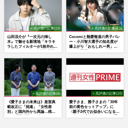
⭐ 高評価の記事(10)
⭐ 高評価の記事(8.5)
山田涼介が『一次元の挿し
Cocomiと熱愛報道の男子バレ
木』で魅せる新境地「キラキ
ー・小川智大選手の知名度が
ラしたフィルターが1枚外れて
爆上がり「おもしれー男」フ
くれたら」アイドル像を封印
ァンも驚愕した“ちょけ姿”
した覚悟
⭐ 高評価の記事(9)
⭐ 高評価の記事(10)
《愛子さまの未来は》皇室典
愛子さま、雅子さまの「30年
範改正に「拙速」「女性差
前の黄色セットアップ」に
別」と国内外から異論…残さ
〈親子2代でお似合いになる〉
れた「再改正」の道
の声、ご成婚時のドレスも手
がけた森英恵さんとの絆