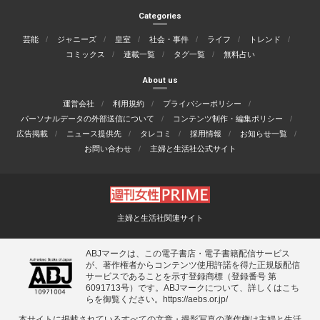
Categories
芸能
ジャニーズ
皇室
社会・事件
ライフ
トレンド
コミックス
連載一覧
タグ一覧
無料占い
About us
運営会社
利用規約
プライバシーポリシー
パーソナルデータの外部送信について
コンテンツ制作・編集ポリシー
広告掲載
ニュース提供先
タレコミ
採用情報
お知らせ一覧
お問い合わせ
主婦と生活社公式サイト
主婦と生活社関連サイト
ABJマークは、この電子書店・電子書籍配信サービス
が、著作権者からコンテンツ使用許諾を得た正規版配信
サービスであることを示す登録商標（登録番号 第
6091713号）です。ABJマークについて、詳しくはこち
らを御覧ください。
https://aebs.or.jp/
本サイトに掲載されているすべての⽂章・撮影写真の著作権は主婦と⽣活