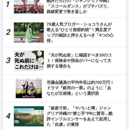
酷評だらけの『ジャングリア沖縄』
「スコールダンス」がプチバズり、
路線変更で巻き返しか
70歳人気ブロガー・ショコラさんが
教える“ひとり旅節約術”！満足度ア
ップの秘訣と押さえるべき「4つの心
得」
「夫が死ぬ前」に確認すべき10のコ
ト！保険金や預金がパーになって大
損する場合も
市議会議員の平均年収は約700万円！
ドラマ『銀河の一票』のように「あ
なたが立候補」という選択肢
「破産寸前」「ヤバいと噂」ジャン
グリア沖縄の“禁じ手”PRに賛否…酷
評インフルエンサーをあえて起用し
た「自虐」の覚悟