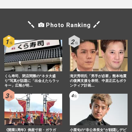
Photo Ranking
くら寿司、閉店間際の“ネタ大盛
滝沢秀明氏「男手が必要」熊本地震
り”写真が話題に「出会えたらラッ
の復興支援を表明、中居正広もボラ
キー」広報が明…
ンティア計画…
《開業1周年》倒産寸前・ガラガ
小栗旬の“非公表長女”が顔隠しデビ