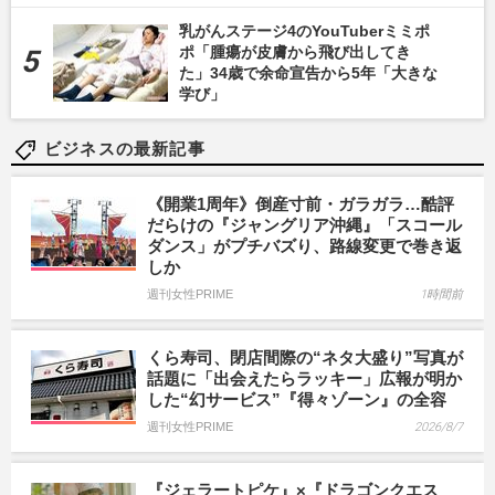
乳がんステージ4のYouTuberミミポ
ポ「腫瘍が皮膚から飛び出してき
た」34歳で余命宣告から5年「大きな
学び」
ビジネスの最新記事
《開業1周年》倒産寸前・ガラガラ…酷評
だらけの『ジャングリア沖縄』「スコール
ダンス」がプチバズり、路線変更で巻き返
しか
週刊女性PRIME
1時間前
くら寿司、閉店間際の“ネタ大盛り”写真が
話題に「出会えたらラッキー」広報が明か
した“幻サービス”『得々ゾーン』の全容
週刊女性PRIME
2026/8/7
『ジェラートピケ』×『ドラゴンクエス