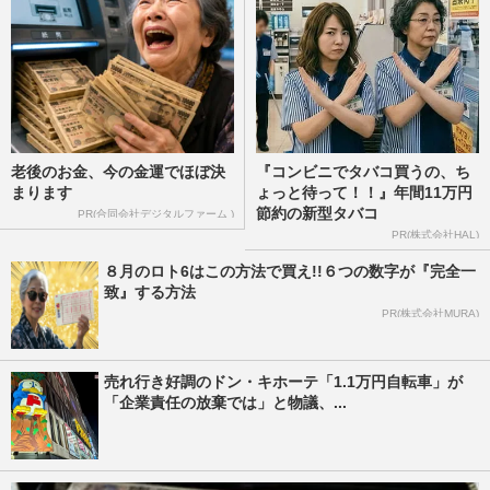
老後のお金、今の金運でほぼ決
『コンビニでタバコ買うの、ち
まります
ょっと待って！！』年間11万円
節約の新型タバコ
PR(合同会社デジタルファーム )
PR(株式会社HAL)
８月のロト6はこの方法で買え!!６つの数字が『完全一
致』する方法
PR(株式会社MURA)
売れ行き好調のドン・キホーテ「1.1万円自転車」が
「企業責任の放棄では」と物議、...