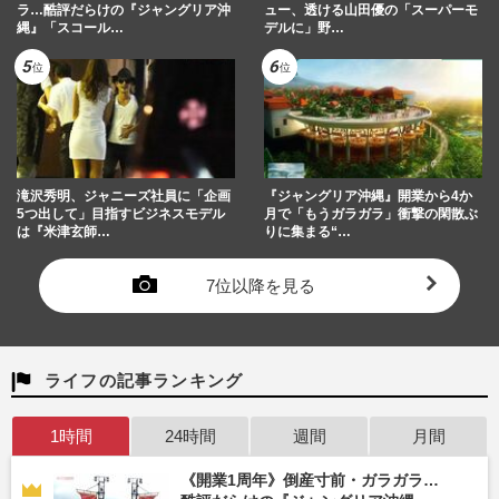
ラ…酷評だらけの『ジャングリア沖
ュー、透ける山田優の「スーパーモ
縄』「スコール…
デルに」野…
滝沢秀明、ジャニーズ社員に「企画
『ジャングリア沖縄』開業から4か
5つ出して」目指すビジネスモデル
月で「もうガラガラ」衝撃の閑散ぶ
は『米津玄師…
りに集まる“…
7位以降を見る
ライフの記事ランキング
1時間
24時間
週間
月間
《開業1周年》倒産寸前・ガラガラ…