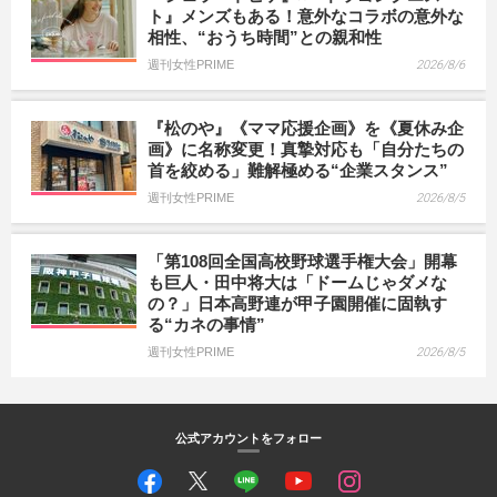
ト』メンズもある！意外なコラボの意外な
相性、“おうち時間”との親和性
週刊女性PRIME
2026/8/6
『松のや』《ママ応援企画》を《夏休み企
画》に名称変更！真摯対応も「自分たちの
首を絞める」難解極める“企業スタンス”
週刊女性PRIME
2026/8/5
「第108回全国高校野球選手権大会」開幕
も巨人・田中将大は「ドームじゃダメな
の？」日本高野連が甲子園開催に固執す
る“カネの事情”
週刊女性PRIME
2026/8/5
公式アカウントをフォロー