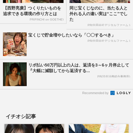
【西野亮廣】つくりたいものを
同じ宝くじなのに、当たる人と
追求できる環境の作り方とは
外れる人の違い実は“ここ”でし
た
PR(FINCHI on GOETHE)
PR(合同会社デジタルファーム )
宝くじで貯金増やしたいなら「〇〇するべき」
PR(合同会社デジタルファーム )
リボ払い50万円以上の人は、返済を3～6ヶ月停止して
『大幅に減額してから返済する...
PR(渋谷法務総合事務所)
Recommended by
イチオシ記事