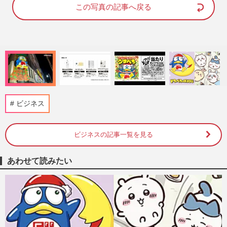
d
e
この写真の記事へ戻る
:
9
6
.
2
4
%
ビジネス
ビジネスの記事一覧を見る
あわせて読みたい