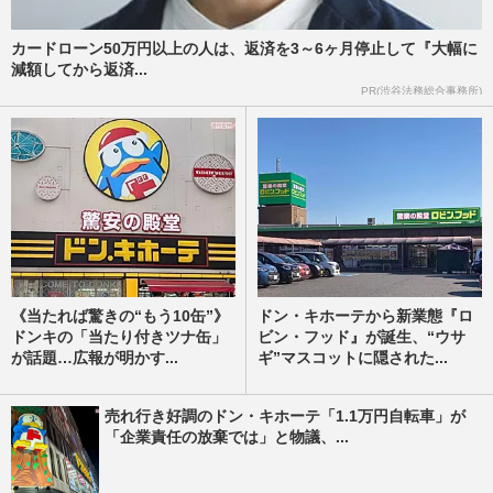
カードローン50万円以上の人は、返済を3～6ヶ月停止して『大幅に
減額してから返済...
PR(渋谷法務総合事務所)
《当たれば驚きの“もう10缶”》
ドン・キホーテから新業態『ロ
ドンキの「当たり付きツナ缶」
ビン・フッド』が誕生、“ウサ
が話題…広報が明かす...
ギ”マスコットに隠された...
売れ行き好調のドン・キホーテ「1.1万円自転車」が
「企業責任の放棄では」と物議、...