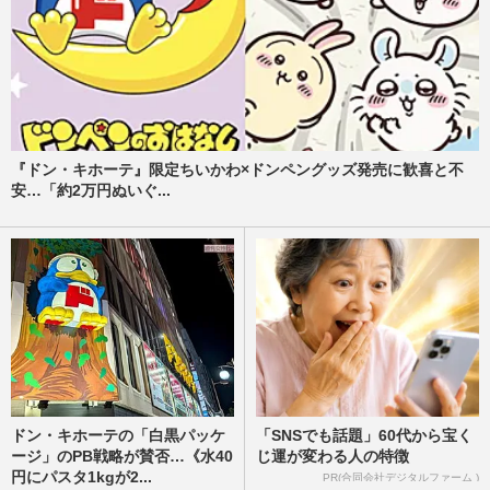
『ドン・キホーテ』限定ちいかわ×ドンペングッズ発売に歓喜と不
安…「約2万円ぬいぐ...
ドン・キホーテの「白黒パッケ
「SNSでも話題」60代から宝く
ージ」のPB戦略が賛否…《水40
じ運が変わる人の特徴
円にパスタ1kgが2...
PR(合同会社デジタルファーム )