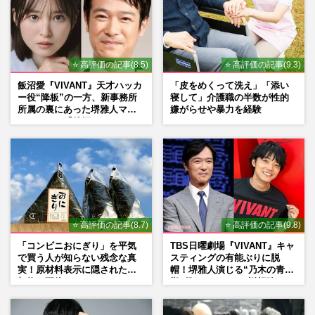
⭐ 高評価の記事(8.5)
⭐ 高評価の記事(9.3)
飯沼愛『VIVANT』天才ハッカ
「皮をめくって洗え」「添い
ー役“降板”の一方、新事務所
寝して」介護職の半数が性的
所属の裏にあった堺雅人マネ
嫌がらせや暴力を経験
ージャーの「後押し」
⭐ 高評価の記事(8.7)
⭐ 高評価の記事(9.8)
「コンビニおにぎり」を平気
TBS日曜劇場『VIVANT』キャ
で買う人が知らない残念な真
スティングの有能ぶりに脱
実！原材料表示に隠された添
帽！堺雅人演じる“乃木の青年
加物の正体
期”役は、そっくり説根強い
Mr.Children桜井和寿のバンド
マン長男・櫻井海音だった