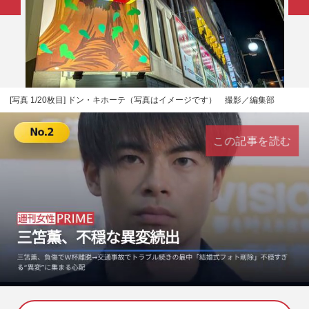
[写真 1/20枚目] ドン・キホーテ（写真はイメージです） 撮影／編集部
この記事を読む
L
U
o
n
a
m
d
u
e
t