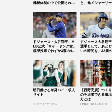
極秘体制の中で公開されて
と、元メジャーリー
いた“妊...
村上雅則ら...
ドジャース・大谷翔平、M
ドジャース大谷翔平
LB公式「サイ・ヤング賞」
選手として、あとど
模擬投票でわずか3票の4
いの時間を」32歳
位、偉...
に『セ...
明日働ける単発バイト求人
【西野亮廣】つくり
サイト
のを追求できる環境
方とは
ショットワークス
FINCHI on GOETHE