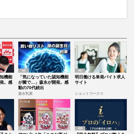
M
u
t
e
知機能
「気になっていた認知機能
明日働ける単発バイト求人
発。感
が菌で…」森永が開発。感
サイト
動の70代続出
森永乳業
ショットワークス