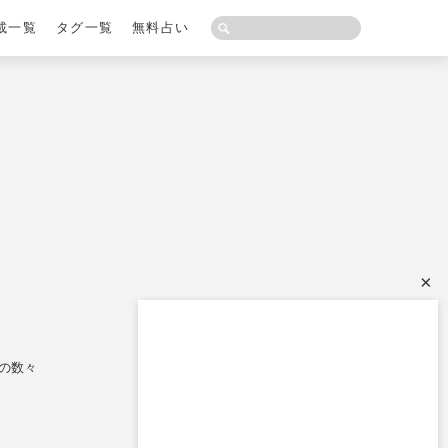
載一覧
タグ一覧
無料占い
×
の数々