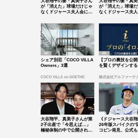
大谷翔平の妻・真美子さん
大谷翔平の妻・真美
が「消えた」球場だけじゃ
が「消えた」球場だ
なくドジャース夫人会にも
なくドジャース夫人
姿なし、...
姿なし、...
シェア別荘「COCO VILLA
【プロの裏技を公開
Owners」3選
を賢くデザインする
COCO VILLA on GOETHE
株式会社アルファーテ
大谷翔平、真美子さんが第
《ドジャース大谷翔
2子出産で「今思えば…」
26年版スパイクの“
極秘体制の中で公開されて
コピン発見、公式も
いた“妊...
「世...