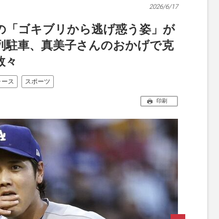
2026/6/17
の「ゴキブリから逃げ惑う姿」が
列駐車、真美子さんのおかげで克
数々
ャース
スポーツ
印刷