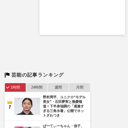
芸能の記事ランキング
1時間
24時間
週間
月間
野村周平、ユニクロ“モデル
美女”・石田夢実と熱愛報
道！下半身強調の「過激す
ぎる三角水着」公開でネッ
トざわつき
ぱーてぃーちゃん・信子、