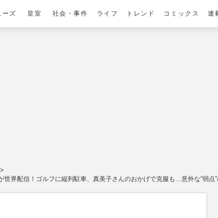
ニーズ
皇室
社会・事件
ライフ
トレンド
コミックス
連
が世界配信！ゴルフに縦列駐車、真美子さんのおかげで克服も…意外な“弱点”