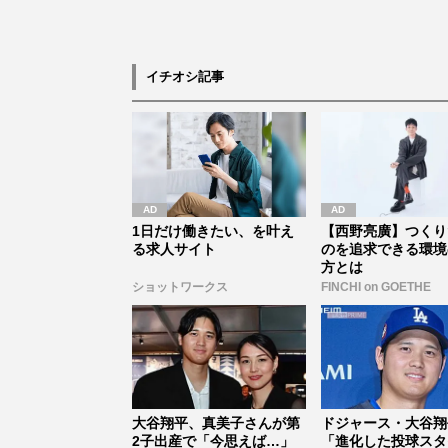
イチオシ記事
1日だけ働きたい、を叶え
【西野亮廣】つくり
る求人サイト
のを追求できる環境
方とは
ショットワークス
FINCHI on GOETHE
大谷翔平、真美子さんが第
ドジャース・大谷翔
2子出産で「今思えば…」
「進化した投球スタ