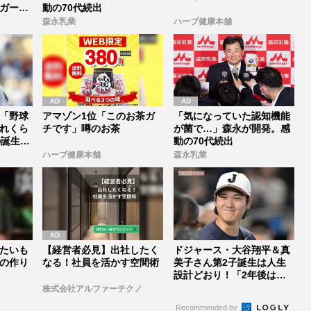
ガー・
動の70代続出
森永乳業
ハーブ健康本舗
「野球
アマゾン1位「このお茶ガ
「気になっていた認知機能
れくら
チです」噂のお茶
が菌で…」森永が開発。感
の誕生日
動の70代続出
ハーブ健康本舗
森永乳業
たいも
【経営者必見】出社したく
ドジャース・大谷翔平＆真
の作り
なる！社員を活かす空間術
美子さん第2子誕生は人生
設計どおり！「2年後は次
男誕生」...
株式会社アルファーテクノ
Recommended by