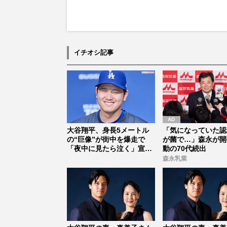
イチオシ記事
大谷翔平、身長5メートル
「気になっていた認
の“巨像”が街中を爆走で
が菌で…」森永が開
「夜中に見たら泣く」宣伝
動の70代続出
効果抜群...
森永乳業