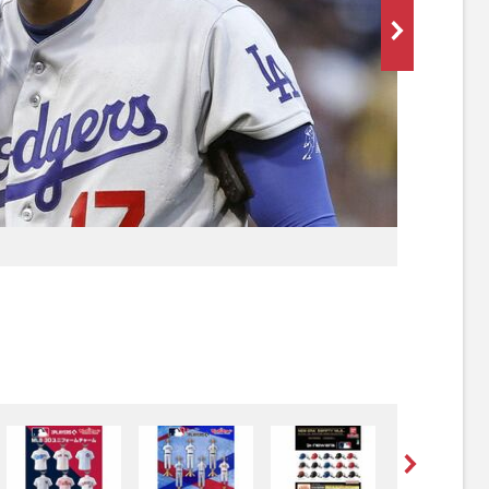
[写真 2/
り）