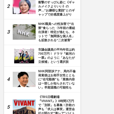
衝撃のすっぴん姿に《ギャ
ルメイクよりいい》の
声…“お嬢様な素顔”とのギ
ャップで好感度爆上がり
NHK職員への性加害で“出
禁”食らった〈5年前の番組
出演者〉特定が進むも、ネ
ットで「無関係な個人名」
も拡散される“二次被害”
市議会議員の平均年収は約
700万円！ ドラマ『銀河の
35枚目] ベンチにゴキブリが出て、思わず逃げようとする大谷翔平（ドジャース・ネー
一票』のように「あなたが
立候補」という選択肢
NHK阿部渉アナ、局内不倫
発覚後はお相手女性ととも
に“在宅勤務”も「業務内容
は一部しか知らされていな
い」早期退職の可能性も
《TBS日曜劇場
『VIVANT』》8時間3万円
で「別班」を募集！詐欺の
声も「求人は事実」運営会
社が明かす“激レア”バイト