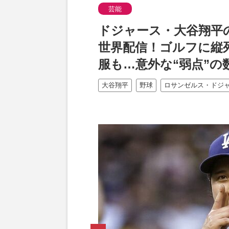
芸能
ドジャース・大谷翔平
世界配信！ゴルフに縦
服も…意外な“弱点”の
大谷翔平
野球
ロサンゼルス・ドジ