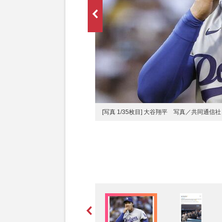
子さんの姿はない（夫人会の公式イ
[写真 1/35枚目] 大谷翔平 写真／共同通信社