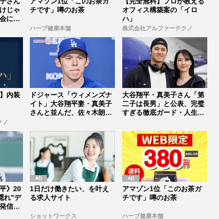
子さん
アマゾン1位「このお茶ガ
【完全無料】プロが教える
けじゃ
チです」噂のお茶
オフィス構築案の「イロ
会にも
ハ」
ハーブ健康本舗
株式会社アルファーテクノ
】内装
ドジャース「ウィメンズナ
大谷翔平・真美子さん「第
イト」大谷翔平妻・真美子
二子は長男」と公表、完璧
さんと並んだ、佐々木朗希
すぎる徹底ガード・人生設
の妻「M...
計・36...
クノ
平》20
1日だけ働きたい、を叶え
アマゾン1位「このお茶ガ
隠れ”デ
る求人サイト
チです」噂のお茶
発信
ショットワークス
ハーブ健康本舗