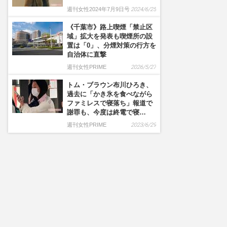
週刊女性2024年7月9日号
2024/6/25
《千葉市》路上喫煙「禁止区
域」拡大を発表も喫煙所の設
置は「0」、分煙対策の行方を
自治体に直撃
週刊女性PRIME
2026/5/27
トム・ブラウン布川ひろき、
過去に「かき氷を食べながら
ファミレスで寝落ち」報道で
謝罪も、今度は終電で寝…
週刊女性PRIME
2023/6/29