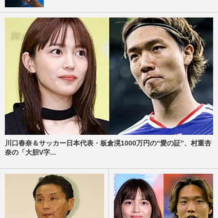
川口春奈＆サッカー日本代表・板倉滉1000万円の“愛の証”、村重杏
奈の「大胆V字...