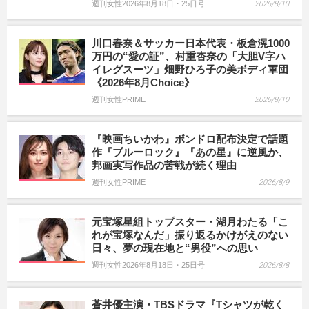
週刊女性2026年8月18日・25日号
2026/8/10
川口春奈＆サッカー日本代表・板倉滉1000
万円の“愛の証”、村重杏奈の「大胆V字ハ
イレグスーツ」畑野ひろ子の美ボディ軍団
《2026年8月Choice》
週刊女性PRIME
2026/8/10
『映画ちいかわ』ボンドロ配布決定で話題
作『ブルーロック』『あの星』に逆風か、
邦画実写作品の苦戦が続く理由
週刊女性PRIME
2026/8/9
元宝塚星組トップスター・湖月わたる「こ
れが宝塚なんだ」振り返るかけがえのない
日々、夢の現在地と“男役”への思い
週刊女性2026年8月18日・25日号
2026/8/8
蒼井優主演・TBSドラマ『Tシャツが乾く