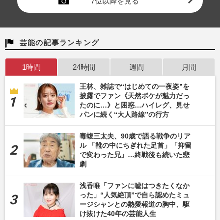
7位以降を見る
芸能の記事ランキング
1時間
24時間
週間
月間
王林、雑誌で“はじめての一夜姿”を
披露でファン《天然ボケが魅力だっ
たのに…》と困惑…ハイレグ、見せ
パンに続く“大人路線”の行方
毒蝮三太夫、90歳で語る戦争のリア
ル 「靴の中にちぎれた足首」「抑留
で変わった兄」…終戦後も続いた悲
劇
浅香唯「ファンに嘘はつきたくなか
った」“人気絶頂”で自ら認めたミュ
ージシャンとの熱愛報道の胸中、駆
け抜けた40年の芸能人生