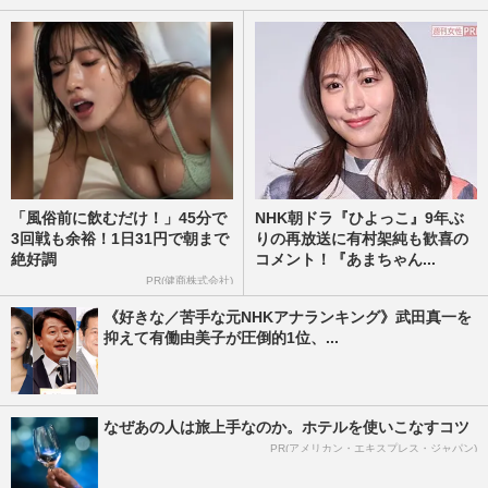
「風俗前に飲むだけ！」45分で
NHK朝ドラ『ひよっこ』9年ぶ
3回戦も余裕！1日31円で朝まで
りの再放送に有村架純も歓喜の
絶好調
コメント！『あまちゃん...
PR(健商株式会社)
《好きな／苦手な元NHKアナランキング》武田真一を
抑えて有働由美子が圧倒的1位、...
なぜあの人は旅上手なのか。ホテルを使いこなすコツ
PR(アメリカン・エキスプレス・ジャパン)