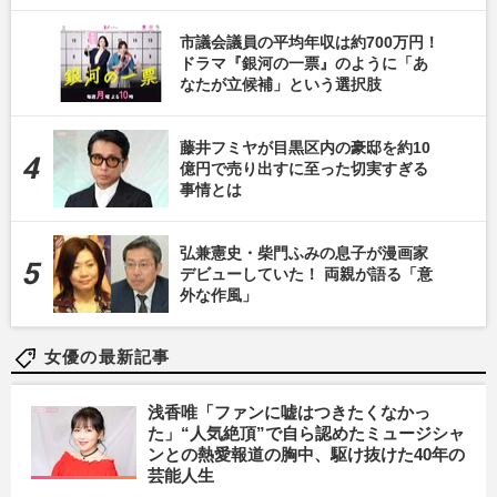
市議会議員の平均年収は約700万円！
ドラマ『銀河の一票』のように「あ
なたが立候補」という選択肢
藤井フミヤが目黒区内の豪邸を約10
億円で売り出すに至った切実すぎる
事情とは
弘兼憲史・柴門ふみの息子が漫画家
デビューしていた！ 両親が語る「意
外な作風」
女優の最新記事
浅香唯「ファンに嘘はつきたくなかっ
た」“人気絶頂”で自ら認めたミュージシャ
ンとの熱愛報道の胸中、駆け抜けた40年の
芸能人生