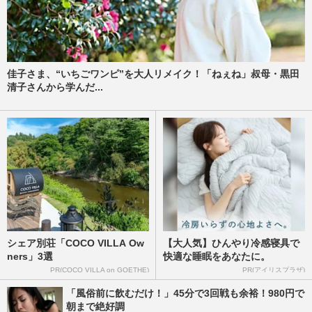
佳子さま、“いちごワンピ”を大人リメイク！「ねぇね」叔母・黒田
清子さんから学んだ...
シェア別荘「COCO VILLA Ow
【大人気】ひんやり冷感寝具で
ners」3選
快適な睡眠をあなたに。
PR(COCO VILLA on GOETHE)
PR(アイリスプラザ)
「風俗前に飲むだけ！」45分で3回戦も余裕！980円で
朝まで絶好調