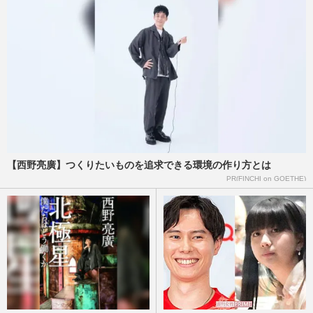
週刊女性PRIME
2026/6/18
伊藤沙莉『虎に翼』で新・朝ドラヒロイン
に抜擢！まさかのオファーに「ご褒美」撮
影の中で抱く葛藤やヒロイ…
週刊女性2024年4月16日号
2024/4/3
朝ドラ歴代ナレーション8選！低音イケボ
に名フレーズ「この声で毎朝起こされた
い」
【西野亮廣】つくりたいものを追求できる環境の作り方とは
週刊女性2021年11月30日・12月7日号
2021/12/2
PR(FINCHI on GOETHE)
磯村勇斗、地元民が明かす“衝撃秘話” 高
校時代に演じた55歳女性との「体当たりキ
ス」
週刊女性2020年12月22日号
2020/12/11