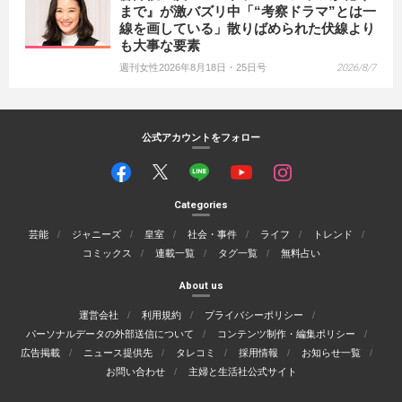
まで』が激バズリ中「“考察ドラマ”とは一
線を画している」散りばめられた伏線より
も大事な要素
週刊女性2026年8月18日・25日号
2026/8/7
公式アカウントをフォロー
Categories
芸能
ジャニーズ
皇室
社会・事件
ライフ
トレンド
コミックス
連載一覧
タグ一覧
無料占い
About us
運営会社
利用規約
プライバシーポリシー
パーソナルデータの外部送信について
コンテンツ制作・編集ポリシー
広告掲載
ニュース提供先
タレコミ
採用情報
お知らせ一覧
お問い合わせ
主婦と生活社公式サイト