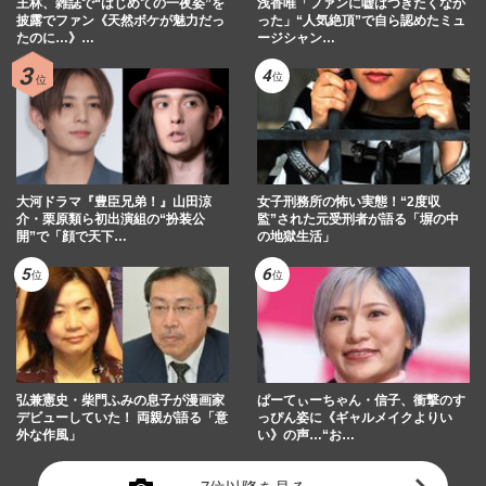
王林、雑誌で“はじめての一夜姿”を
浅香唯「ファンに嘘はつきたくなか
披露でファン《天然ボケが魅力だっ
った」“人気絶頂”で自ら認めたミュ
たのに…》…
ージシャン…
大河ドラマ『豊臣兄弟！』山田涼
女子刑務所の怖い実態！“2度収
介・栗原類ら初出演組の“扮装公
監”された元受刑者が語る「塀の中
開”で「顔で天下…
の地獄生活」
弘兼憲史・柴門ふみの息子が漫画家
ぱーてぃーちゃん・信子、衝撃のす
デビューしていた！ 両親が語る「意
っぴん姿に《ギャルメイクよりい
外な作風」
い》の声…“お…