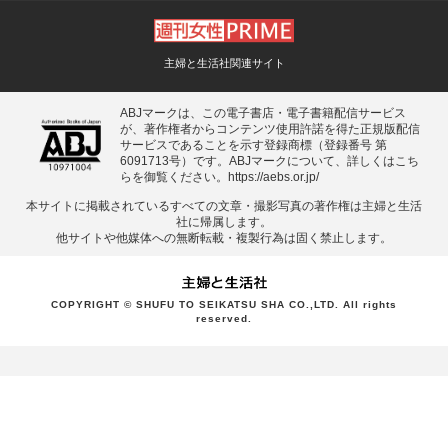
主婦と生活社関連サイト
ABJマークは、この電子書店・電子書籍配信サービス
が、著作権者からコンテンツ使用許諾を得た正規版配信
サービスであることを示す登録商標（登録番号 第
6091713号）です。ABJマークについて、詳しくはこち
らを御覧ください。
https://aebs.or.jp/
本サイトに掲載されているすべての⽂章・撮影写真の著作権は主婦と⽣活
社に帰属します。
他サイトや他媒体への無断転載・複製⾏為は固く禁⽌します。
COPYRIGHT © SHUFU TO SEIKATSU SHA CO.,LTD. All rights
reserved.