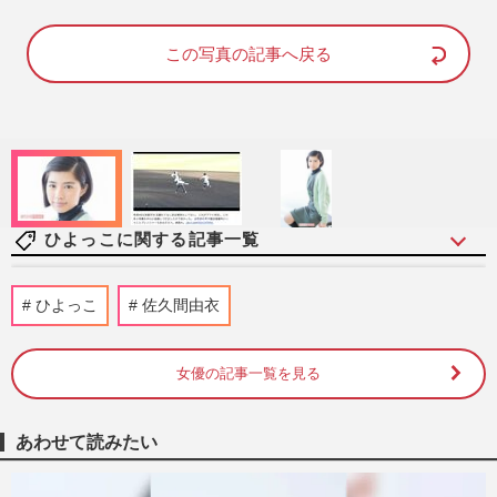
M
u
この写真の記事へ戻る
t
e
ひよっこに関する記事一覧
NHK朝ドラ『ひよっこ』9年ぶりの再放送
ひよっこ
佐久間由衣
に有村架純も歓喜のコメント！『あまちゃ
ん』『ちゅらさん』“もう一…
週刊女性PRIME
2026/8/4
女優の記事一覧を見る
NHK連続テレビ小説『風、薫る』視聴率
あわせて読みたい
の苦戦が続くなか、有村架純ヒロインの
『ひよっこ』再放送決定に“歓…