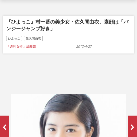
『ひよっこ』村一番の美少女・佐久間由衣、素顔は「バ
ンジージャンプ好き」
ひよっこ
佐久間由衣
『週刊女性』編集部
2017/4/27