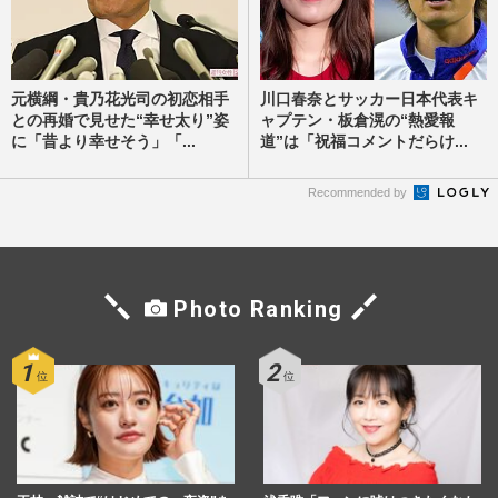
元横綱・貴乃花光司の初恋相手
川口春奈とサッカー日本代表キ
との再婚で見せた“幸せ太り”姿
ャプテン・板倉滉の“熱愛報
に「昔より幸せそう」「...
道”は「祝福コメントだらけ...
Recommended by
Photo Ranking