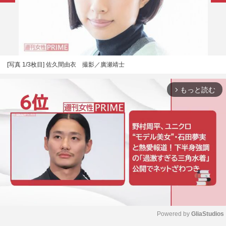
[写真 1/3枚目] 佐久間由衣 撮影／廣瀬靖士
もっと読む
arrow_forward_ios
Powered by 
GliaStudios