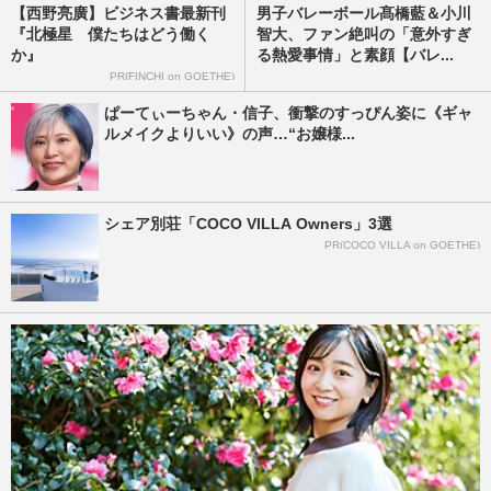
【西野亮廣】ビジネス書最新刊
男子バレーボール髙橋藍＆小川
『北極星 僕たちはどう働く
智大、ファン絶叫の「意外すぎ
か』
る熱愛事情」と素顔【バレ...
PR(FINCHI on GOETHE)
ぱーてぃーちゃん・信子、衝撃のすっぴん姿に《ギャ
ルメイクよりいい》の声…“お嬢様...
シェア別荘「COCO VILLA Owners」3選
PR(COCO VILLA on GOETHE)