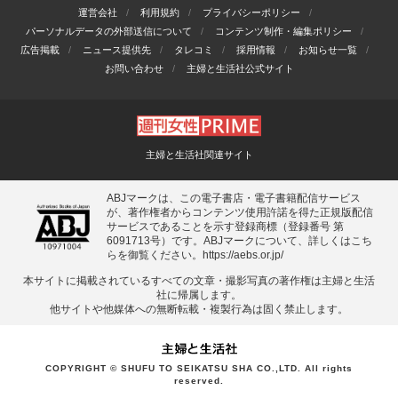
運営会社
利用規約
プライバシーポリシー
パーソナルデータの外部送信について
コンテンツ制作・編集ポリシー
広告掲載
ニュース提供先
タレコミ
採用情報
お知らせ一覧
お問い合わせ
主婦と生活社公式サイト
主婦と生活社関連サイト
ABJマークは、この電子書店・電子書籍配信サービス
が、著作権者からコンテンツ使用許諾を得た正規版配信
サービスであることを示す登録商標（登録番号 第
6091713号）です。ABJマークについて、詳しくはこち
らを御覧ください。
https://aebs.or.jp/
本サイトに掲載されているすべての⽂章・撮影写真の著作権は主婦と⽣活
社に帰属します。
他サイトや他媒体への無断転載・複製⾏為は固く禁⽌します。
COPYRIGHT © SHUFU TO SEIKATSU SHA CO.,LTD. All rights
reserved.