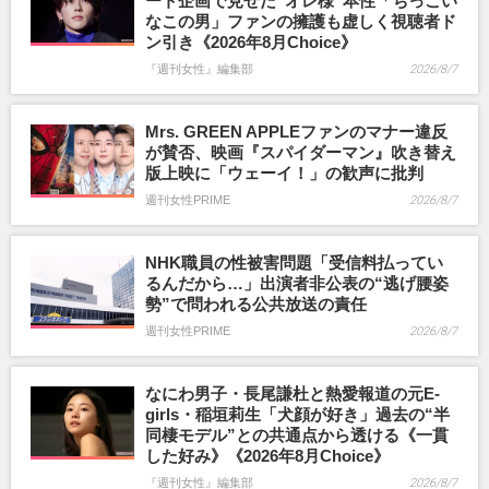
ート企画で見せた“オレ様”本性「ちっこい
なこの男」ファンの擁護も虚しく視聴者ド
ン引き《2026年8月Choice》
『週刊女性』編集部
2026/8/7
Mrs. GREEN APPLEファンのマナー違反
が賛否、映画『スパイダーマン』吹き替え
版上映に「ウェーイ！」の歓声に批判
週刊女性PRIME
2026/8/7
NHK職員の性被害問題「受信料払ってい
るんだから…」出演者非公表の“逃げ腰姿
勢”で問われる公共放送の責任
週刊女性PRIME
2026/8/7
なにわ男子・長尾謙杜と熱愛報道の元E-
girls・稲垣莉生「犬顔が好き」過去の“半
同棲モデル”との共通点から透ける《一貫
した好み》《2026年8月Choice》
『週刊女性』編集部
2026/8/7