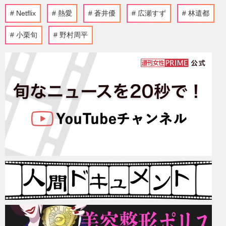
Netflix
熱愛
蒼井優
広瀬すず
林遣都
小栗旬
野村周平