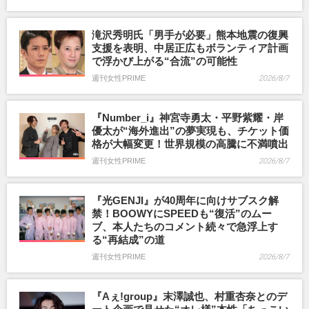
滝沢秀明氏「男手が必要」熊本地震の復興
支援を表明、中居正広もボランティア計画
で浮かび上がる“合流”の可能性
週刊女性PRIME
2026/8/7
『Number_i』神宮寺勇太・平野紫耀・岸
優太が“海外進出”の夢実現も、チケット価
格が大幅変更！世界規模の高騰に不満噴出
週刊女性PRIME
2026/8/7
『光GENJI』が40周年に向けサブスク解
禁！BOOWYにSPEEDも“復活”のムー
ブ、本人たちのコメント続々で急浮上す
る“再結成”の道
週刊女性PRIME
2026/8/7
『Aぇ!group』末澤誠也、村重杏奈とのデ