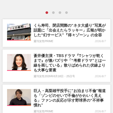
くら寿司、閉店間際の“ネタ大盛り”写真が
話題に「出会えたらラッキー」広報が明か
した“幻サービス”『得々ゾーン』の全容
週刊女性PRIME
2026/8/7
蒼井優主演・TBSドラマ『Tシャツが乾く
まで』が激バズリ中「“考察ドラマ”とは一
線を画している」散りばめられた伏線より
も大事な要素
週刊女性2026年8月18日・25日号
2026/8/7
巨人・高梨雄平投手に”お泊まり不倫”報道
も「ゾンビのせいで不倫がかわいく見え
る」ファンの反応が示す野球界の“不祥事
慣れ”
週刊女性PRIME
2026/8/7