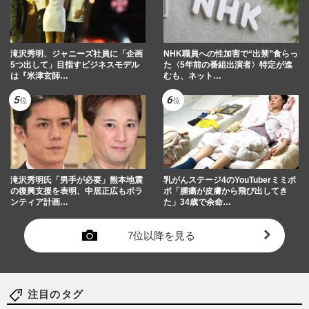
滝沢秀明、ジャニーズ社員に「企画
NHK職員への性加害で“出禁”食らっ
5つ出して」目指すビジネスモデル
た〈5年前の番組出演者〉特定が進
は『米津玄師…
むも、ネット…
滝沢秀明氏「男手が必要」熊本地震
乳がんステージ4のYouTuberミミポ
の復興支援を表明、中居正広もボラ
ポ「腫瘍が皮膚から飛び出してき
ンティア計画…
た」34歳で余命…
7位以降を見る
注目のタグ