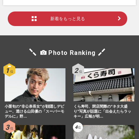
新着をもっと見る
Photo Ranking
小栗旬の“非公表長女”が顔隠しデビ
くら寿司、閉店間際の“ネタ大盛
ュー、透ける山田優の「スーパーモ
り”写真が話題に「出会えたらラッ
デルに」野…
キー」広報が明…