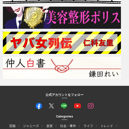
公式アカウントをフォロー
Categories
芸能
ジャニーズ
皇室
社会・事件
ライフ
トレンド