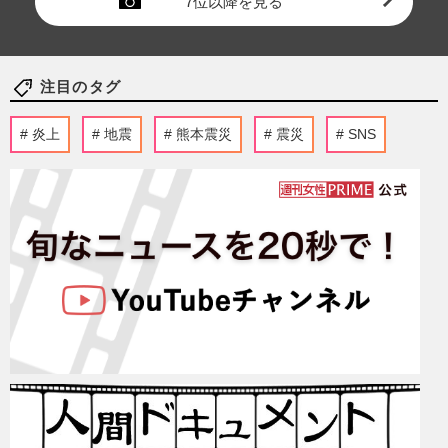
7位以降を見る
注目のタグ
炎上
地震
熊本震災
震災
SNS