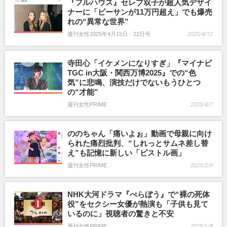
『フルハウス』セレブ双子が超人気デザイ
ナーに「ビーサンが11万円超え」でも爆売
れの“異常な世界”
週刊女性2025年4月15日・22日号
2025/4/12
寺田心「イケメンになりすぎ」『マイナビ
TGC in大阪・関西万博2025』での“色
気”に悲鳴、演技だけでないもうひとつ
の“才能”
週刊女性PRIME
2025/4/7
ののちゃん「痛いよぉ」動画で母親に向け
られた痛烈批判、“しれっとサムネ差し替
え”も記憶に新しい「ピストル画」
週刊女性PRIME
2025/2/9
NHK大河ドラマ『べらぼう』で“裸の死体
役”をセクシー女優が熱演も「子供も見て
いるのに」視聴者の驚きと不安
週刊女性PRIME
2025/1/8