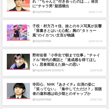
れ「“ちゃんと”付き合ったのは…」発言
に“チャラ男”疑惑噴出
週刊女性PRIME
2024/11/15
子役・村方乃々佳、妹とのキス写真が反響
「落書きとはいえ心配」腕の“タトゥー
風”のイカつい文言が物議
週刊女性PRIME
2024/10/16
野村佑香「小学生で朝まで仕事」“チャイ
ドル”時代の裏話と「達成感を得てほし
い」思春期迎えた娘への思い
週刊女性2024年10月8日号
2024/9/28
寺田心、NHK『あさイチ』出演の姿に
「笑ってない」「集中してただけ？」視聴
者の違和感は幼少期とのギャップか
週刊女性PRIME
2024/7/26