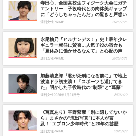
寺田心、全国高校生フィジーク大会にガチ
エントリー…子役時代との肉体美ギャップ
に「どうしちゃったんだ」の驚きと戸惑い
週刊女性PRIME
2026/7/26
永尾柚乃『ヒルナンデス！』史上最年少レ
ギュラー就任に賛否…人気子役の宿命も
「夏休みに働かせるなんて」と心配の声
週刊女性PRIME
2026/7/21
加藤清史郎『君が死刑になる前に』で地上
波連ドラ初主演！「スポーツも避けてき
た」明かした子役時代の“制限”と“葛藤”
週刊女性2026年4月21日号
2026/4/9
《写真あり》平野紫耀「別に隠してないか
ら」まさかの“流出写真”に本人が言
及！“エプロン少年時代”と20年の芸歴
週刊女性PRIME
2026/4/3