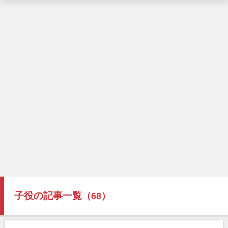
子役の記事一覧
（68）