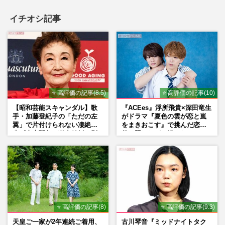
イチオシ記事
⭐ 高評価の記事(8.5)
⭐ 高評価の記事(10)
【昭和芸能スキャンダル】歌
『ACEes』浮所飛貴×深田竜生
手・加藤登紀子の「ただの左
がドラマ『夏色の雲が恋と嵐
翼」で片付けられない凄絶半
をまきおこす』で挑んだ恋人
生《東大闘争、獄中結婚、別
役、照れながら挑んだキュン
荘で内ゲバ事件》
シーン秘話
⭐ 高評価の記事(8)
⭐ 高評価の記事(9.3)
天皇ご一家が2年連続ご着用、
古川琴音『ミッドナイトタク