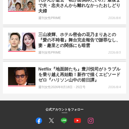
で夫・忠夫さんから離れなかったおしどり
夫婦
週刊女性PRIME
2026/8/6
三山凌輝、ホテル密会の花乃まりあとの
『愛の不時着』舞台完走報告で謝罪なし、
妻・趣里との関係にも暗雲
週刊女性PRIME
2026/8/5
Netflix『地面師たち』豊川悦司がトラブル
を乗り越え再始動！新作で描くエピソード
ゼロ『ハリソン山中の前日譚』
週刊女性2026年8月18日・25日号
2026/8/4
公式アカウントをフォロー