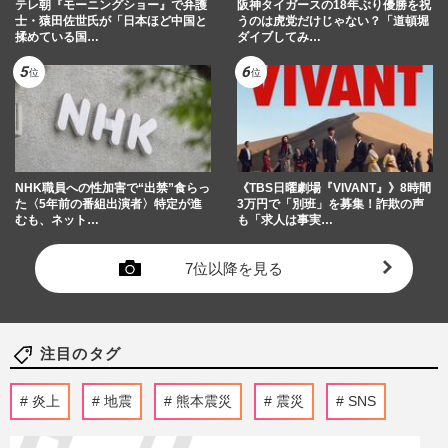
テレ朝『モーニングショー』で弁護
阪神タイガースの18年ぶり優勝を祝
士・猿田佐世氏が「日本ほど中国と
うのは虎党だけじゃない？「道頓堀
揉めている国…
ダイブしてみ…
NHK職員への性加害で“出禁”食らっ
《TBS日曜劇場『VIVANT』》8時間
た〈5年前の番組出演者〉特定が進
3万円で「別班」を募集！詐欺の声
むも、ネット…
も「求人は事実…
7位以降を見る
注目のタグ
炎上
地震
熊本震災
震災
SNS