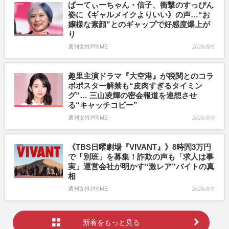
ぱーてぃーちゃん・信子、衝撃のすっぴん
姿に《ギャルメイクよりいい》の声…“お
嬢様な素顔”とのギャップで好感度爆上が
り
週刊女性PRIME
2026/8/6
趣里主演ドラマ『大空港』が税関とのコラ
ボポスター解禁も“皮肉すぎるタイミン
グ”… 三山凌輝の密会報道を連想させ
る“キャッチコピー”
週刊女性PRIME
2026/8/6
《TBS日曜劇場『VIVANT』》8時間3万円
で「別班」を募集！詐欺の声も「求人は事
実」運営会社が明かす“激レア”バイトの真
相
週刊女性PRIME
2026/8/6
新着をもっと見る