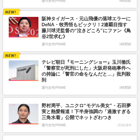
週刊女性PRIME
4時間前
阪神タイガース・元山飛優の落球エラーに
DeNA・牧秀悟もビックリ！2連覇目指す
藤川球児監督の“泣きどころ”にファン《鳥
谷2世求む》
週刊女性PRIME
5時間前
テレビ朝日『モーニングショー』玉川徹氏
「警察官が死刑にした」大阪府発砲事件へ
の持論に「警官の命をなんだと…」批判殺
到
週刊女性PRIME
5時間前
野村周平、ユニクロ“モデル美女”・石田夢
実と熱愛報道！下半身強調の「過激すぎる
三角水着」公開でネットざわつき
週刊女性PRIME
2026/8/6