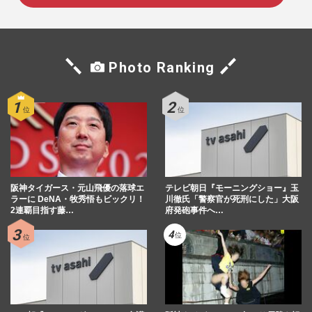
Photo Ranking
阪神タイガース・元山飛優の落球エ
テレビ朝日『モーニングショー』玉
ラーに DeNA・牧秀悟もビックリ！
川徹氏「警察官が死刑にした」大阪
2連覇目指す藤…
府発砲事件へ…