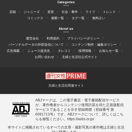
Categories
芸能
ジャニーズ
皇室
社会・事件
ライフ
トレンド
コミックス
連載一覧
タグ一覧
無料占い
About us
運営会社
利用規約
プライバシーポリシー
パーソナルデータの外部送信について
コンテンツ制作・編集ポリシー
広告掲載
ニュース提供先
タレコミ
採用情報
お知らせ一覧
お問い合わせ
主婦と生活社公式サイト
主婦と生活社関連サイト
ABJマークは、この電子書店・電子書籍配信サービス
が、著作権者からコンテンツ使用許諾を得た正規版配信
サービスであることを示す登録商標（登録番号 第
6091713号）です。ABJマークについて、詳しくはこち
らを御覧ください。
https://aebs.or.jp/
本サイトに掲載されているすべての⽂章・撮影写真の著作権は主婦と⽣活