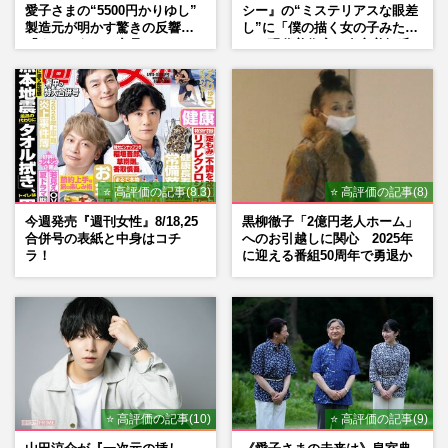
愛子さまの“5500円かりゆし”
シー』の“ミステリアスな眼差
製造元が明かす驚きの反響
し”に「僕の描く女の子みた
「まさかうちの商品とは…」
い」現代美術家・奈良美智氏
もSNSで“公認”
⭐ 高評価の記事(8.3)
⭐ 高評価の記事(8)
今週発売『週刊女性』8/18,25
黒柳徹子「2億円老人ホーム」
合併号の表紙と中身はコチ
へのお引越しに関心 2025年
ラ！
に迎える番組50周年で勇退か
⭐ 高評価の記事(10)
⭐ 高評価の記事(9)