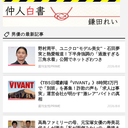
男優の最新記事
野村周平、ユニクロ“モデル美女”・石田夢
実と熱愛報道！下半身強調の「過激すぎる
三角水着」公開でネットざわつき
週刊女性PRIME
2026/8/6
《TBS日曜劇場『VIVANT』》8時間3万円
で「別班」を募集！詐欺の声も「求人は事
実」運営会社が明かす“激レア”バイトの真
相
週刊女性PRIME
2026/8/6
高島ファミリーの母、元宝塚女優の寿美花
代さんが逝去「私が面倒みたいの」最後ま