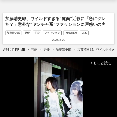
加藤清史郎、ワイルドすぎる“髭面”近影に「急にグレ
た？」意外な“ヤンチャ系”ファッションに戸惑いの声
加藤清史郎
男優
子役
ファッション
Instagram
SNS
2025/5/29
週刊女性PRIME
芸能
男優
加藤清史郎
加藤清史郎、ワイルドすぎる
もっと読む
arrow_forward_ios