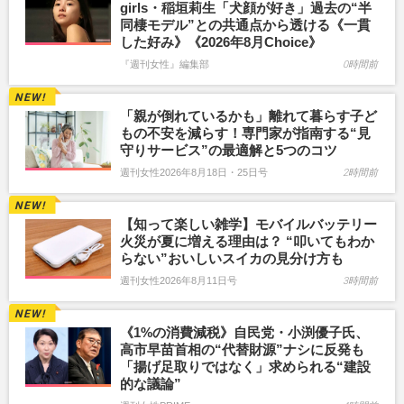
girls・稲垣莉生「犬顔が好き」過去の“半
同棲モデル”との共通点から透ける《一貫
した好み》《2026年8月Choice》
『週刊女性』編集部
0時間前
「親が倒れているかも」離れて暮らす子ど
もの不安を減らす！専門家が指南する“見
守りサービス”の最適解と5つのコツ
週刊女性2026年8月18日・25日号
2時間前
【知って楽しい雑学】モバイルバッテリー
火災が夏に増える理由は？ “叩いてもわか
らない”おいしいスイカの見分け方も
週刊女性2026年8月11日号
3時間前
《1%の消費減税》自民党・小渕優子氏、
高市早苗首相の“代替財源”ナシに反発も
「揚げ足取りではなく」求められる“建設
的な議論”