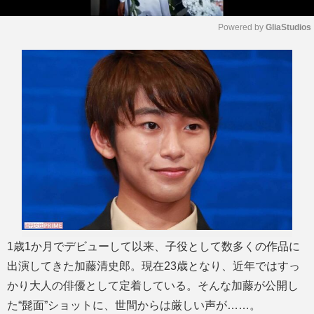
Powered by 
GliaStudios
M
u
t
e
1歳1か月でデビューして以来、子役として数多くの作品に
出演してきた加藤清史郎。現在23歳となり、近年ではすっ
かり大人の俳優として定着している。そんな加藤が公開し
た“髭面”ショットに、世間からは厳しい声が……。