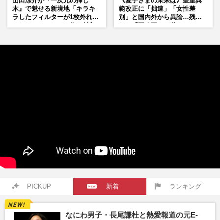
山田涼介が『一次元の挿し
《愛子さまの未来は》皇室典
木』で魅せる新境地「キラキ
範改正に「拙速」「女性差
ラしたフィルターが1枚外れて
別」と国内外から異論…残さ
くれたら」アイドル像を封印
れた「再改正」の道
した覚悟
PICKUP
新着
ランキング
なにわ男子・長尾謙杜と熱愛報道の元E-