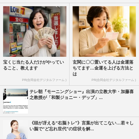
宝くじ当たる人だけがやってい
玄関に〇〇置いてる人は金運落
ること、教えます
ちてます…金運を上げる方法と
は
PR(合同会社デジタルファーム )
PR(合同会社デジタルファーム )
テレ朝『モーニングショー』出演の立教大学・加藤喜
之教授が「和製ジョニー・デップ」...
《頭が冴える“右脳トレ”》言葉が出てこない…若々し
い脳で“ど忘れ世代”の症状を解...