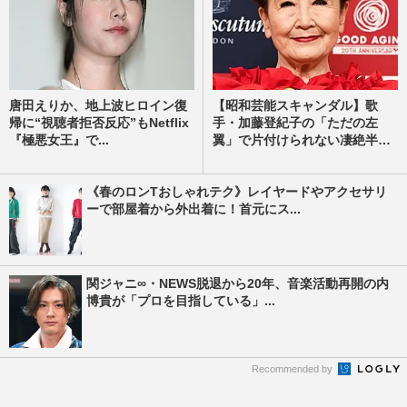
唐田えりか、地上波ヒロイン復
【昭和芸能スキャンダル】歌
帰に“視聴者拒否反応”もNetflix
手・加藤登紀子の「ただの左
『極悪女王』で...
翼」で片付けられない凄絶半
生...
《春のロンTおしゃれテク》レイヤードやアクセサリ
ーで部屋着から外出着に！首元にス...
関ジャニ∞・NEWS脱退から20年、音楽活動再開の内
博貴が「プロを目指している」...
Recommended by