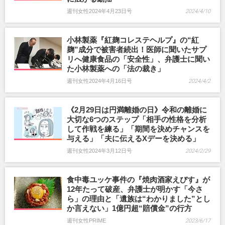
週刊女性2024年4月23日号
2024/4/10
小林製薬『紅麹コレステヘルプ』の“紅
麹”成分で被害者続出！医師に聞いたサプ
リへ健康食品の「安全性」、弁護士に聞い
た小林製薬への「法の裁き」
週刊女性2024年4月16日号
2024/4/2
《2月29日は円満離婚の日》令和の離婚に
大切な6つのステップ「相手の性格を分析
して作戦を練る」「期間を決めチャンスを
与える」「夫に伝えるXデーを決める」
週刊女性2024年3月12日号
2024/2/29
食中毒ユッケ事件の『焼肉酒家えびす』が
12年たって破産、弁護士が明かす「今さ
ら」の理由と「遺族は“わかりました”とし
か言えない」1億円超“賠償金”の行方
週刊女性PRIME
2023/6/17