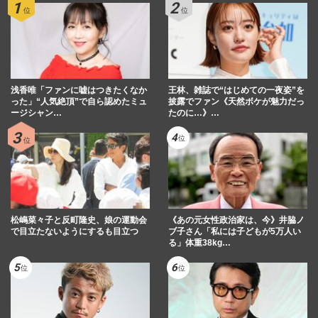
浅香唯「ファンに嘘はつきたくなか
王林、雑誌で“はじめての一夜姿”を
った」“人気絶頂”で自ら認めたミュ
披露でファン《天然ボケが魅力だっ
ージシャン…
たのに…》…
松嶋菜々子と反町隆史、娘の運動会
《あの元女性政治家は、今》井脇ノ
で目立たないようにするも目立つ
ブ子さん「私には子どもが5万人い
る」体重38kg…