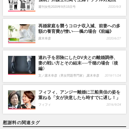
週刊女性2020年9月15日号
2020/9/3
再婚家庭を襲うコロナ収入減、前妻への多
額の養育費が憎い──楓の場合《前編》
露木幸彦
2020/6/27
連れ子を邪険にしたDV夫との離婚調停、
妻の戦い方とその結末──千穂の場合〈後
編〉
文／露木幸彦（男女問題専門家）,露木幸彦
2019/11/24
フィフィ、アンジー離婚に三船美佳の姿を
重ねる「女が決意したら時すでに遅し！」
フィフィ
2016/9/24
慰謝料の関連タグ