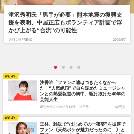
滝沢秀明氏「男手が必要」熊本地震の復興支
援を表明、中居正広もボランティア計画で浮
かび上がる“合流”の可能性
週刊女性PRIME
2026/8/7
浅香唯「ファンに嘘はつきたくなかっ
た」“人気絶頂”で自ら認めたミュージシャ
ンとの熱愛報道の胸中、駆け抜けた40年の
芸能人生
週刊女性2026年8月18日・25日号
3時間前
王林、雑誌で“はじめての一夜姿”を披露で
ファン《天然ボケが魅力だったのに…》と