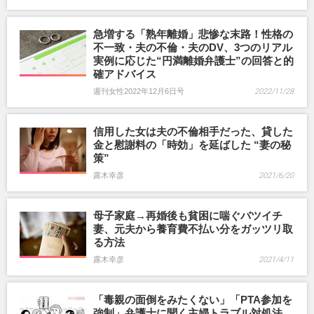
急増する「熟年離婚」悲惨な末路！性格の
不一致・夫の不倫・夫のDV、3つのリアル
実例に応じた“円満離婚弁護士”の回答と的
確アドバイス
週刊女性2022年12月6日号
2022/11/28
信用した女は夫の不倫相手だった、貸した
金と慰謝料の「時効」を延ばした “妻の秘
策”
露木幸彦
2021/6/20
母子家庭→再婚後も貧困に喘ぐバツイチ
妻、元夫から養育費不払い分をガッツリ取
る方法
露木幸彦
2021/4/11
「毒親の面倒をみたくない」「PTA参加を
強制」弁護士に聞く主婦トラブル対処法