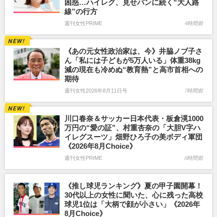
困惑…ハイレグ、見せパンに続く“大人路
線”の行方
週刊女性PRIME
4時間前
《あの元女性政治家は、今》井脇ノブ子さ
ん「私には子どもが5万人いる」体重38kg
減の現在も冷めぬ“教育熱”と高市首相への
期待
週刊女性2026年8月11日号
7時間前
川口春奈＆サッカー日本代表・板倉滉1000
万円の“愛の証”、村重杏奈の「大胆V字ハ
イレグスーツ」畑野ひろ子の美ボディ軍団
《2026年8月Choice》
週刊女性PRIME
8時間前
《推し球児ランキング》夏の甲子園開幕！
30代以上の女性に聞いた、心に残った高校
球児1位は「大柄で顔が小さい」《2026年
8月Choice》