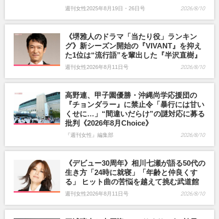
週刊女性2025年8月19日・26日号
2026/8/10
《堺雅人のドラマ「当たり役」ランキン
グ》新シーズン開始の『VIVANT』を抑え
た1位は“流行語”を輩出した『半沢直樹』
週刊女性2026年8月11日号
2026/8/10
高野連、甲子園優勝・沖縄尚学応援団の
『チョンダラー』に禁止令「暴行には甘い
くせに…」“間違いだらけ”の謎対応に募る
批判《2026年8月Choice》
『週刊女性』編集部
2026/8/10
《デビュー30周年》相川七瀬が語る50代の
生き方「24時に就寝」「年齢と仲良くす
る」 ヒット曲の苦悩を越えて挑む武道館
週刊女性2026年8月11日号
2026/8/10