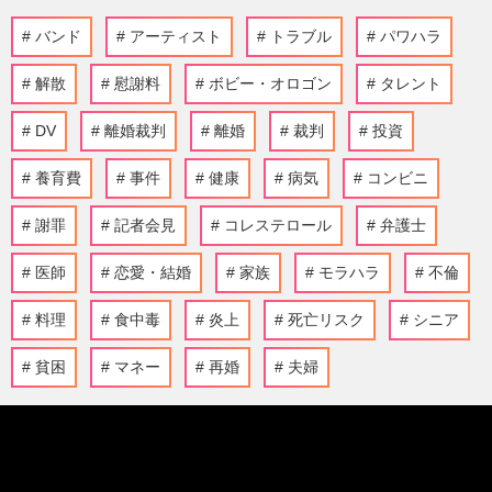
バンド
アーティスト
トラブル
パワハラ
解散
慰謝料
ボビー・オロゴン
タレント
DV
離婚裁判
離婚
裁判
投資
養育費
事件
健康
病気
コンビニ
謝罪
記者会見
コレステロール
弁護士
医師
恋愛・結婚
家族
モラハラ
不倫
料理
食中毒
炎上
死亡リスク
シニア
貧困
マネー
再婚
夫婦