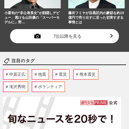
小栗旬の“非公表長女”が顔隠しデビ
藤井フミヤが目黒区内の豪邸を約10
ュー、透ける山田優の「スーパーモ
億円で売り出すに至った切実すぎる
デルに」野…
事情とは
7位以降を見る
注目のタグ
中居正広
地震
震災
熊本震災
滝沢秀明
ボランティア