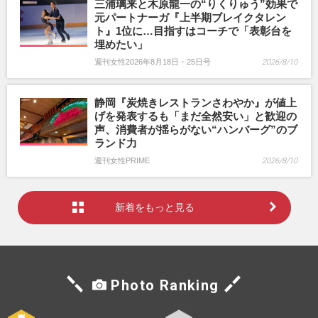
三浦璃来と木原龍一の“りくりゅう”効果で
元パートナーガ『上半期ブレイクタレン
ト』1位に…目指すはコーチで「表彰台を
埋めたい」
週刊女性2026年8月18日・25日号
2026/8/10
静岡『炭焼きレストランさわやか』が値上
げを発表するも「まだ全然安い」と歓迎の
声、消費者が揺らがない“ハンバーグ”のブ
ランド力
週刊女性PRIME
2026/8/10
新着をもっと見る
Photo Ranking