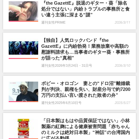
『the GazettE』脱退のギター・葵「除名
処分ではない」内紛トラブルの事務所と食
い違う主張に深まる“謎”
週刊女性PRIME
2026/3/11
【独自】人気ロックバンド『the
GazettE』に内紛勃発！業務放棄や高額の
慰謝料請求も…当事者のギター葵・事務所
が語った“真相”
週刊女性2026年3月24日・31日号
2026/3/10
ボビー・オロゴン 妻との“ドロ沼”離婚裁
判が判決、親権を失い、財産分与で約7200
万円の支払い言い渡された敗者の弁”
週刊女性2025年6月10日号
2025/5/27
「日本製はもはや品質保証ではない」小林
製薬の紅麹による健康被害問題「赤ちゃん
のミルクは絶対日本製」“神話”の台湾国内
に広がる動揺