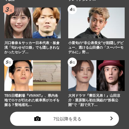
川口春奈＆サッカー日本代表・板倉
小栗旬の“非公表長女”が顔隠しデビ
滉「匂わせゼロ婚」でも隠しきれな
ュー、透ける山田優の「スーパーモ
かったセレブ…
デルに」野…
TBS日曜劇場『VIVANT』、県内各
大河ドラマ『豊臣兄弟！』山田涼
地でロケが行われた岐阜県がカギを
介・栗原類ら初出演組の“扮装公
握る？聖地巡礼…
開”で「顔で天下…
7位以降を見る