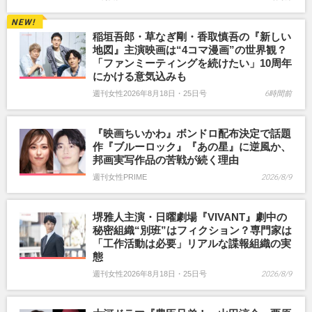
稲垣吾郎・草なぎ剛・香取慎吾の『新しい
地図』主演映画は“4コマ漫画”の世界観？
「ファンミーティングを続けたい」10周年
にかける意気込みも
週刊女性2026年8月18日・25日号
6時間前
『映画ちいかわ』ボンドロ配布決定で話題
作『ブルーロック』『あの星』に逆風か、
邦画実写作品の苦戦が続く理由
週刊女性PRIME
2026/8/9
堺雅人主演・日曜劇場『VIVANT』劇中の
秘密組織“別班”はフィクション？専門家は
「工作活動は必要」リアルな諜報組織の実
態
週刊女性2026年8月18日・25日号
2026/8/9