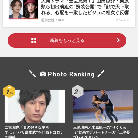
大河ドラマ『豊臣兄弟！』山田涼介・栗原
類ら初出演組の“扮装公開”で「顔で天下取
れる」心配を一蹴したビジュに相次ぐ反響
週刊女性PRIME
2026/8/9
新着をもっと見る
Photo Ranking
二宮和也「妻の好きな場所
三浦璃来と木原龍一の“りくりゅ
で…」“バリ島挙式”を計画もコロナ
う”効果で元パートナーガ『上半期
で頓挫
ブレイクタレン…