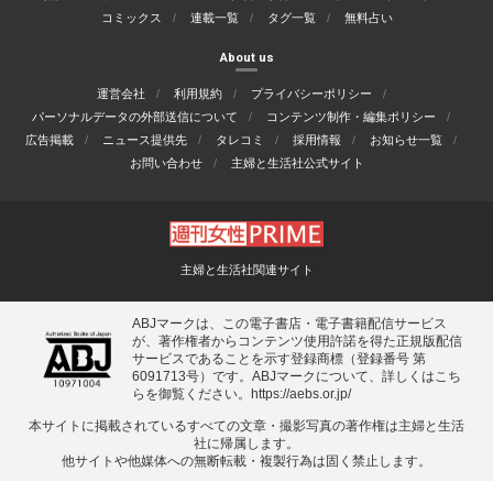
コミックス
連載一覧
タグ一覧
無料占い
About us
運営会社
利用規約
プライバシーポリシー
パーソナルデータの外部送信について
コンテンツ制作・編集ポリシー
広告掲載
ニュース提供先
タレコミ
採用情報
お知らせ一覧
お問い合わせ
主婦と生活社公式サイト
主婦と生活社関連サイト
ABJマークは、この電子書店・電子書籍配信サービス
が、著作権者からコンテンツ使用許諾を得た正規版配信
サービスであることを示す登録商標（登録番号 第
6091713号）です。ABJマークについて、詳しくはこち
らを御覧ください。
https://aebs.or.jp/
本サイトに掲載されているすべての⽂章・撮影写真の著作権は主婦と⽣活
社に帰属します。
他サイトや他媒体への無断転載・複製⾏為は固く禁⽌します。