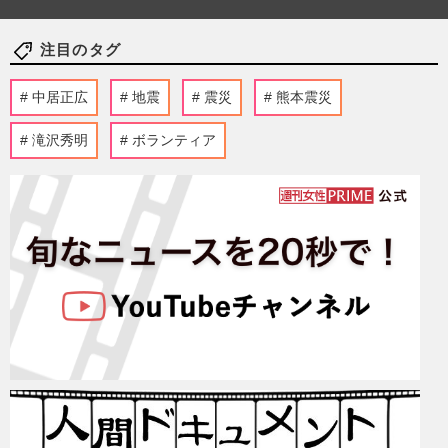
注目のタグ
中居正広
地震
震災
熊本震災
滝沢秀明
ボランティア