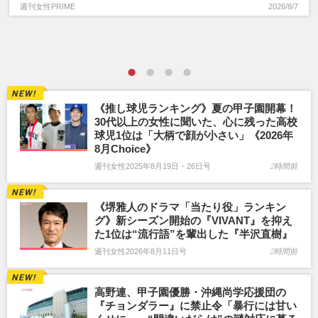
週刊女性PRIME
2026/8/7
《推し球児ランキング》夏の甲子園開幕！
30代以上の女性に聞いた、心に残った高校
球児1位は「大柄で顔が小さい」《2026年
8月Choice》
週刊女性2025年8月19日・26日号
2時間前
《堺雅人のドラマ「当たり役」ランキン
グ》新シーズン開始の『VIVANT』を抑え
た1位は“流行語”を輩出した『半沢直樹』
週刊女性2026年8月11日号
2時間前
高野連、甲子園優勝・沖縄尚学応援団の
『チョンダラー』に禁止令「暴行には甘い