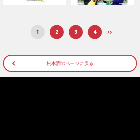
1
2
3
4
松本潤のページに戻る