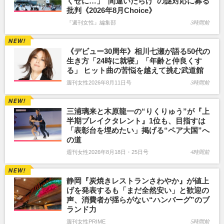
くせに…」“間違いだらけ”の謎対応に募る
批判《2026年8月Choice》
『週刊女性』編集部
3時間前
《デビュー30周年》相川七瀬が語る50代の
生き方「24時に就寝」「年齢と仲良くす
る」 ヒット曲の苦悩を越えて挑む武道館
週刊女性2026年8月11日号
3時間前
三浦璃来と木原龍一の“りくりゅう”が『上
半期ブレイクタレント』1位も、目指すは
「表彰台を埋めたい」掲げる“ペア大国”へ
の道
週刊女性2026年8月18日・25日号
4時間前
静岡『炭焼きレストランさわやか』が値上
げを発表するも「まだ全然安い」と歓迎の
声、消費者が揺らがない“ハンバーグ”のブ
ランド力
週刊女性PRIME
5時間前