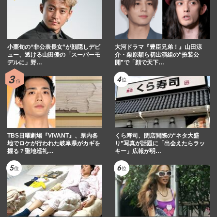
小栗旬の“非公表長女”が顔隠しデビ
大河ドラマ『豊臣兄弟！』山田涼
ュー、透ける山田優の「スーパーモ
介・栗原類ら初出演組の“扮装公
デルに」野…
開”で「顔で天下…
TBS日曜劇場『VIVANT』、県内各
くら寿司、閉店間際の“ネタ大盛
地でロケが行われた岐阜県がカギを
り”写真が話題に「出会えたらラッ
握る？聖地巡礼…
キー」広報が明…