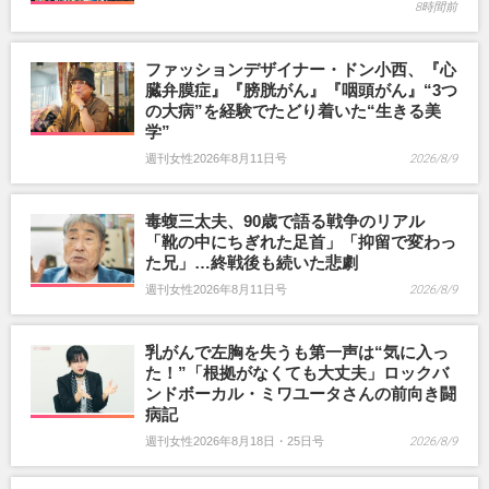
8時間前
ファッションデザイナー・ドン小西、『心
臓弁膜症』『膀胱がん』『咽頭がん』“3つ
の大病”を経験でたどり着いた“生きる美
学”
週刊女性2026年8月11日号
2026/8/9
毒蝮三太夫、90歳で語る戦争のリアル
「靴の中にちぎれた足首」「抑留で変わっ
た兄」…終戦後も続いた悲劇
週刊女性2026年8月11日号
2026/8/9
乳がんで左胸を失うも第一声は“気に入っ
た！”「根拠がなくても大丈夫」ロックバ
ンドボーカル・ミワユータさんの前向き闘
病記
週刊女性2026年8月18日・25日号
2026/8/9