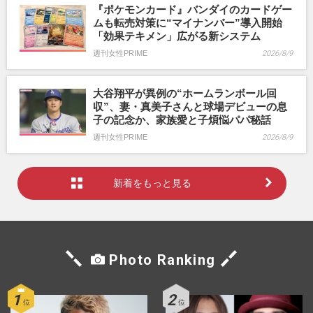
『ポケモンカード』バンダイのカードゲー
ムも転売対策に“マイナンバー”導入開始
「効果テキメン」広がる新システム
週刊女性PRIME
2026/8/9
大谷翔平が異例の“ホームランボール回
収”、妻・真美子さんと球場デビューの息
子の記念か、家族愛と子煩悩パパ秘話
週刊女性PRIME
2026/8/9
新着をもっと見る
Photo Ranking