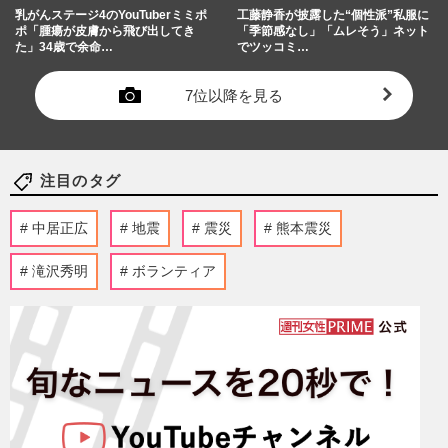
乳がんステージ4のYouTuberミミポ
工藤静香が披露した“個性派”私服に
ポ「腫瘍が皮膚から飛び出してき
「季節感なし」「ムレそう」ネット
た」34歳で余命…
でツッコミ…
7位以降を見る
注目のタグ
中居正広
地震
震災
熊本震災
滝沢秀明
ボランティア