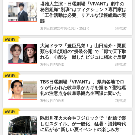
堺雅人主演・日曜劇場『VIVANT』劇中の
秘密組織“別班”はフィクション？専門家は
「工作活動は必要」リアルな諜報組織の実
態
週刊女性2026年8月18日・25日号
6時間前
大河ドラマ『豊臣兄弟！』山田涼介・栗原
類ら初出演組の“扮装公開”で「顔で天下取
れる」心配を一蹴したビジュに相次ぐ反響
週刊女性PRIME
6時間前
TBS日曜劇場『VIVANT』、県内各地でロ
ケが行われた岐阜県がカギを握る？聖地巡
礼の注意点を岐阜県観光企画課に聞いた
週刊女性PRIME
7時間前
隅田川花火大会やフジロックで「配信で楽
しむスタイル」が一般化、猛暑・混雑時代
に広がる“新しい夏イベントの楽しみ方”