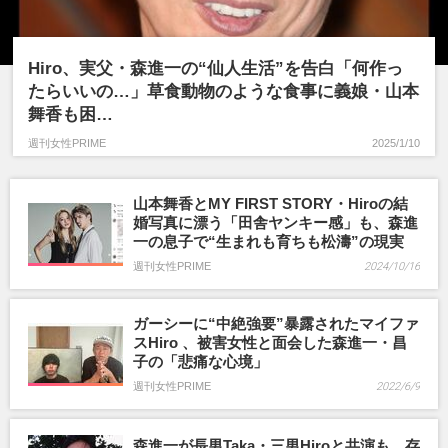
Hiro、実父・森進一の“仙人生活”を告白「何作っ
たらいいの…」草食動物のような食事に義娘・山本
舞香も困…
週刊女性PRIME
2025/1/10
山本舞香とMY FIRST STORY・Hiroの結
婚写真に漂う「田舎ヤンキー感」も、森進
一の息子で“生まれも育ちも松濤”の現実
週刊女性PRIME
2024/10/16
ガーシーに“中絶強要”暴露されたマイファ
スHiro 、被害女性と面会した森進一・昌
子の「悲痛な心境」
週刊女性PRIME
2022/6/9
森進一が長男Taka・三男Hiroと共演も、存