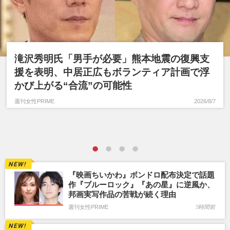
滝沢秀明氏「男手が必要」熊本地震の復興支
援を表明、中居正広もボランティア計画で浮
かび上がる“合流”の可能性
週刊女性PRIME
2026/8/7
『映画ちいかわ』ボンドロ配布決定で話題
作『ブルーロック』『あの星』に逆風か、
邦画実写作品の苦戦が続く理由
週刊女性PRIME
5時間前