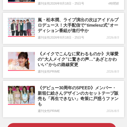
週刊女性2026年8月18日・25日号
4時間前
嵐・松本潤、ライブ演出の次はアイドルプ
ロデュース！大手配信で“timelesz式”オー
ディション番組が進行中か
週刊女性2026年8月18日・25日号
2026/8/5
《メイクでこんなに変わるものか》大塚愛
の“大人メイク”に驚きの声…“あざとかわ
いい”からの路線変更
週刊女性PRIME
2026/8/5
《デビュー30周年のSPEED》メンバー・
新垣仁絵さんデザインのカセットテープ販
売も「再生できない」奇策に戸惑うファン
も
週刊女性PRIME
2026/8/5