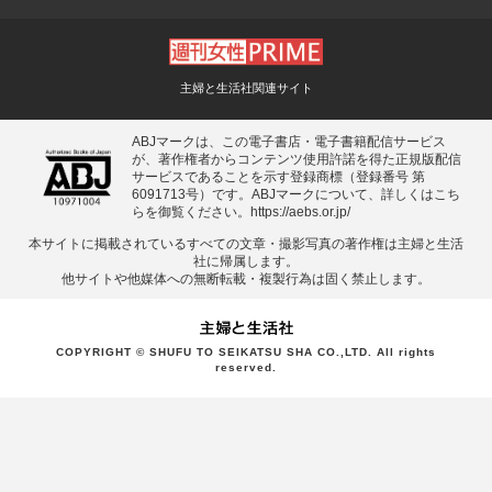
主婦と生活社関連サイト
ABJマークは、この電子書店・電子書籍配信サービス
が、著作権者からコンテンツ使用許諾を得た正規版配信
サービスであることを示す登録商標（登録番号 第
6091713号）です。ABJマークについて、詳しくはこち
らを御覧ください。
https://aebs.or.jp/
本サイトに掲載されているすべての⽂章・撮影写真の著作権は主婦と⽣活
社に帰属します。
他サイトや他媒体への無断転載・複製⾏為は固く禁⽌します。
COPYRIGHT © SHUFU TO SEIKATSU SHA CO.,LTD. All rights
reserved.