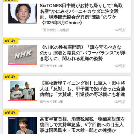
SixTONES田中樹がお持ち帰りして“鳥取
名産”かにみそバーニャカウダに注文殺
到、境港観光協会が異例“陳謝”のワケ
《2026年8月Choice》
『週刊女性』編集部
3時間前
《NHKの性被害問題》「誰を守るべきな
のか」演者と職員の“パワーバランス”が浮
き彫りに、問われる組織の姿勢
週刊女性PRIME
3時間前
【高校野球７イニング制】に巨人・田中将
大は「反対」も、甲子園で投げ合った斎藤
佑樹は「大賛成」引退後の野球観にも相違
週刊女性PRIME
4時間前
高市早苗首相、消費税減税・物価高対策を
後回しで支持率急落、V字回復への目玉人
事は国民民主・玉木雄一郎との連携か