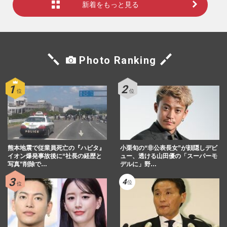
新着をもっと見る
Photo Ranking
熊本地震で従業員死亡の『ハビタ』
小栗旬の“非公表長女”が顔隠しデビ
イオン爆発事故後に“社長の経歴と
ュー、透ける山田優の「スーパーモ
写真”削除で…
デルに」野…