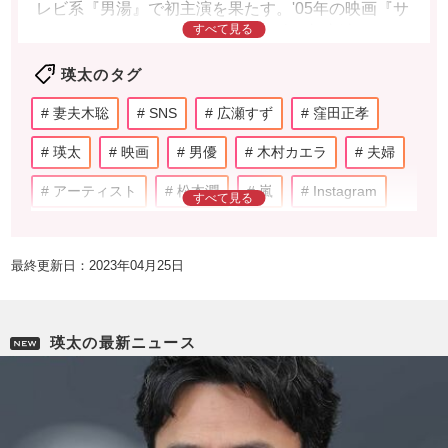
レビ系『男湯』で初主演を果たす。'05年の映画『サ
マータイムマシン・ブルース』で映画初主演。'07
年、映画『アヒルと鴨のコインロッカー』で、第22
瑛太のタグ
回高崎映画祭最優秀主演男優賞を受賞した。'08年に
は、『篤姫』や『ラスト・フレンズ』で、第5回
妻夫木聡
SNS
広瀬すず
窪田正孝
TVnavi ドラマ・オブ・ザ・イヤー 最優秀助演男優
賞を受賞、'09年、映画『ディア・ドクター』で、第
瑛太
映画
男優
木村カエラ
夫婦
33回日本アカデミー賞優秀助演男優賞に輝いた。'13
アーティスト
松本潤
嵐
Instagram
年、フジテレビ系『最高の離婚』の演技が評価さ
れ、第76回ザテレビジョンドラマアカデミー賞主演
Netflix
永山絢斗
女優
小学校
男優賞や、第39回放送文化基金賞演技賞を受賞。'20
年から、本名の「永山瑛太」として活動している。
最終更新日：2023年04月25日
運動会
ファッション
俳優
CM
私生活では、'10年6月、歌手の木村カエラとの結婚
とカエラの妊娠を、公式サイトで報告した。俳優の
不倫ドラマ
逮捕
薬物
薬
兄弟
永山竜弥と永山絢斗は実の兄弟。
瑛太の最新ニュース
テレビ番組
杉本彩
いしだ壱成
大麻