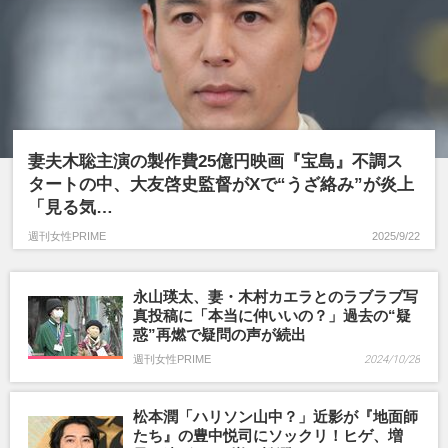
妻夫木聡主演の製作費25億円映画『宝島』不調ス
タートの中、大友啓史監督がXで“うざ絡み”が炎上
「見る気…
週刊女性PRIME
2025/9/22
永山瑛太、妻・木村カエラとのラブラブ写
真投稿に「本当に仲いいの？」過去の“疑
惑”再燃で疑問の声が続出
週刊女性PRIME
2024/10/28
松本潤「ハリソン山中？」近影が『地面師
たち』の豊中悦司にソックリ！ヒゲ、増