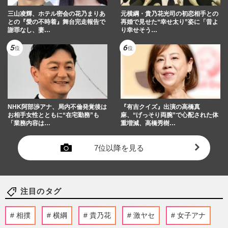
三山凌輝、ホテル密会の花乃まりあ
元横綱・貴乃花光司の初恋相手との
との『愛の不時着』舞台完走報告で
再婚で見せた“幸せ太り”姿に「昔よ
謝罪なし、妻…
り幸せそう…
NHK阿部渉アナ、局内不倫発覚後は
『有吉クイズ』出演の高橋真
お相手女性とともに“在宅勤務”も
麻、“げっそり両腕”で心配された体
「業務内容は…
重増減、高橋秀樹…
7位以降を見る
注目のタグ
相撲
横綱
貴乃花
激ヤセ
女子アナ