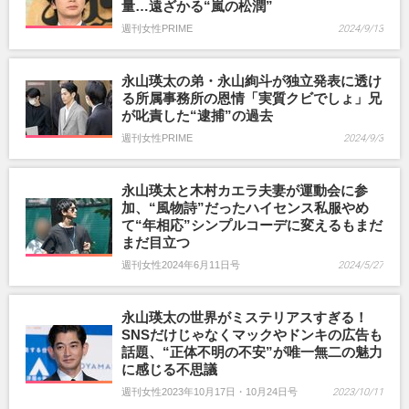
量…遠ざかる“嵐の松潤”
週刊女性PRIME
2024/9/13
永山瑛太の弟・永山絢斗が独立発表に透け
る所属事務所の恩情「実質クビでしょ」兄
が叱責した“逮捕”の過去
週刊女性PRIME
2024/9/3
永山瑛太と木村カエラ夫妻が運動会に参
加、“風物詩”だったハイセンス私服やめ
て“年相応”シンプルコーデに変えるもまだ
まだ目立つ
週刊女性2024年6月11日号
2024/5/27
永山瑛太の世界がミステリアスすぎる！
SNSだけじゃなくマックやドンキの広告も
話題、“正体不明の不安”が唯一無二の魅力
に感じる不思議
週刊女性2023年10月17日・10月24日号
2023/10/11