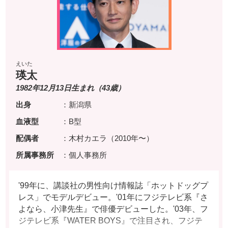
えいた
瑛太
1982年12月13日生まれ（43歳）
出身
：新潟県
血液型
：B型
配偶者
：木村カエラ（2010年〜）
所属事務所
：個人事務所
'99年に、講談社の男性向け情報誌「ホットドッグプ
レス」でモデルデビュー。'01年にフジテレビ系『さ
よなら、小津先生』で俳優デビューした。'03年、フ
ジテレビ系『WATER BOYS』で注目され、フジテ