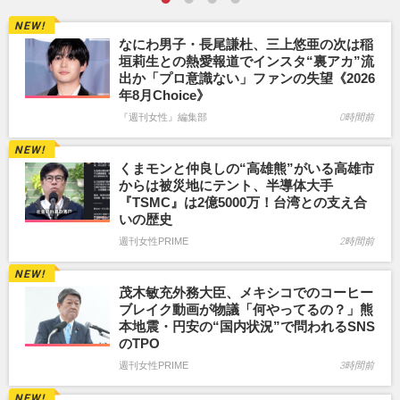
なにわ男子・長尾謙杜、三上悠亜の次は稲
垣莉生との熱愛報道でインスタ“裏アカ”流
出か「プロ意識ない」ファンの失望《2026
年8月Choice》
『週刊女性』編集部
0時間前
くまモンと仲良しの“高雄熊”がいる高雄市
からは被災地にテント、半導体大手
『TSMC』は2億5000万！台湾との支え合
いの歴史
週刊女性PRIME
2時間前
茂木敏充外務大臣、メキシコでのコーヒー
ブレイク動画が物議「何やってるの？」熊
本地震・円安の“国内状況”で問われるSNS
のTPO
週刊女性PRIME
3時間前