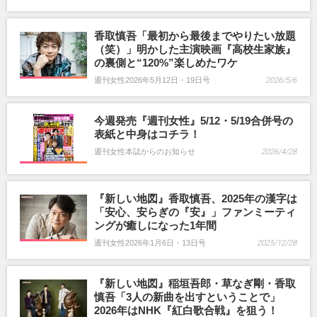
香取慎吾「最初から最後までやりたい放題
（笑）」明かした主演映画『高校生家族』
の裏側と“120%”楽しめたワケ
週刊女性2026年5月12日・19日号
2026/5/6
今週発売『週刊女性』5/12・5/19合併号の
表紙と中身はコチラ！
週刊女性本誌からのお知らせ
2026/4/28
『新しい地図』香取慎吾、2025年の漢字は
「安心、安らぎの『安』」ファンミーティ
ングが癒しになった1年間
週刊女性2026年1月6日・13日号
2025/12/28
『新しい地図』稲垣吾郎・草なぎ剛・香取
慎吾「3人の新曲を出すということで」
2026年はNHK『紅白歌合戦』を狙う！