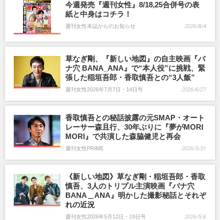
今週発売『週刊女性』8/18,25合併号の表
紙と中身はコチラ！
週刊女性本誌からのお知らせ
2026/8/4
草なぎ剛、『新しい地図』の自主映画『バ
ナ穴 BANA_ANA』で“本人役”に挑戦、緊
張した稲垣吾郎・香取慎吾との“3人飯”
週刊女性2026年7月7日・14日号
2026/6/27
香取慎吾との秘話披露の元SMAP・オート
レーサー森且行、30年ぶりに『夢がMORI
MORI』で共演した森脇健児と再会
週刊女性PRIME
2026/5/31
《新しい地図》草なぎ剛・稲垣吾郎・香取
慎吾、3人のトリプル主演映画『バナ穴
BANA＿ANA』明かした撮影秘話とそれぞ
れの近況
週刊女性2026年5月12日・19日号
2026/5/6