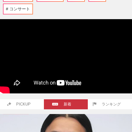
コンサート
PICKUP
新着
ランキング