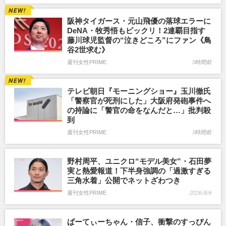
阪神タイガース・元山飛優の落球エラーに
DeNA・牧秀悟もビックリ！2連覇目指す
藤川球児監督の“泣きどころ”にファン《鳥
谷2世求む》
週刊女性PRIME
5時間前
テレビ朝日『モーニングショー』玉川徹氏
「警察官が死刑にした」大阪府発砲事件へ
の持論に「警官の命をなんだと…」批判殺
到
週刊女性PRIME
5時間前
野村周平、ユニクロ“モデル美女”・石田夢
実と熱愛報道！下半身強調の「過激すぎる
三角水着」公開でネットざわつき
週刊女性PRIME
2026/8/6
ぱーてぃーちゃん・信子、衝撃のすっぴん