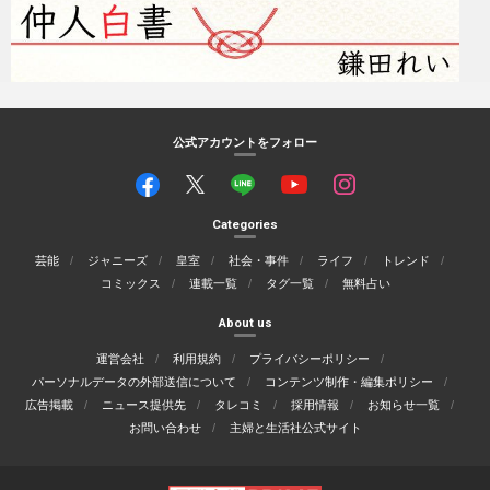
公式アカウントをフォロー
Categories
芸能
ジャニーズ
皇室
社会・事件
ライフ
トレンド
コミックス
連載一覧
タグ一覧
無料占い
About us
運営会社
利用規約
プライバシーポリシー
パーソナルデータの外部送信について
コンテンツ制作・編集ポリシー
広告掲載
ニュース提供先
タレコミ
採用情報
お知らせ一覧
お問い合わせ
主婦と生活社公式サイト