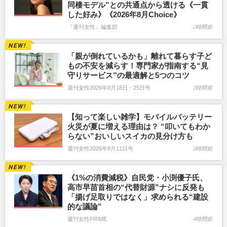
同棲モデル”との共通点から透ける《一貫
した好み》《2026年8月Choice》
『週刊女性』編集部
0時間前
「親が倒れているかも」離れて暮らす子ど
もの不安を減らす！専門家が指南する“見
守りサービス”の最適解と5つのコツ
週刊女性2026年8月18日・25日号
2時間前
【知って楽しい雑学】モバイルバッテリー
火災が夏に増える理由は？ “叩いてもわか
らない”おいしいスイカの見分け方も
週刊女性2026年8月11日号
3時間前
《1%の消費減税》自民党・小渕優子氏、
高市早苗首相の“代替財源”ナシに反発も
「揚げ足取りではなく」求められる“建設
的な議論”
週刊女性PRIME
4時間前