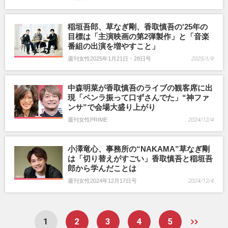
稲垣吾郎、草なぎ剛、香取慎吾の'25年の
目標は「主演映画の第2弾製作」と「音楽
番組の出演を増やすこと」
週刊女性2025年1月21日・28日号
2025/1/9
中森明菜が香取慎吾のライブの観客席に出
現「ペンラ振って口ずさんでた」“神ファ
ンサ”で会場大盛り上がり
週刊女性PRIME
2024/12/4
小澤竜心、事務所の“NAKAMA”草なぎ剛
は「切り替えがすごい」香取慎吾と稲垣吾
郎から学んだことは
週刊女性2024年12月17日号
2024/12/4
1
2
3
4
5