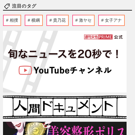
注目のタグ
相撲
横綱
貴乃花
激ヤセ
女子アナ