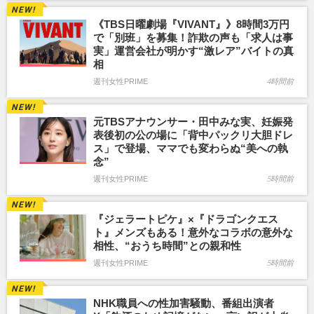
《TBS日曜劇場『VIVANT』》8時間3万円
で「別班」を募集！詐欺の声も「求人は事
実」運営会社が明かす“激レア”バイトの真
相
週刊女性PRIME
4時間前
元TBSアナウンサー・田中みな実、妊娠発
表後初の公の場に「背中パックリ大胆ドレ
ス」で登場、ママでも変わらぬ“美への執
念”
週刊女性PRIME
5時間前
『ジェラートピケ』×『ドラゴンクエス
ト』メンズもある！意外なコラボの意外な
相性、“おうち時間”との親和性
週刊女性PRIME
5時間前
NHK職員への性加害騒動、番組出演者