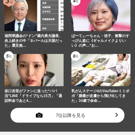
福岡県議会の“ドン”蔵内勇夫議長、
ぱーてぃーちゃん・信子、衝撃のす
炎上続きの中「ネパールは天国だっ
っぴん姿に《ギャルメイクよりい
た」震災無…
い》の声…“お…
坂口杏里がファンに送った“パパ
乳がんステージ4のYouTuberミミポ
活”LINE「ドライブなら15万」「通
ポ「腫瘍が皮膚から飛び出してき
話料金であと4…
た」34歳で余命…
7位以降を見る