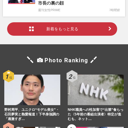
市長の裏の顔
週刊女性PRIME
7時間前
新着をもっと見る
Photo Ranking
野村周平、ユニクロ“モデル美女”・
NHK職員への性加害で“出禁”食らっ
石田夢実と熱愛報道！下半身強調の
た〈5年前の番組出演者〉特定が進
「過激すぎ…
むも、ネット…