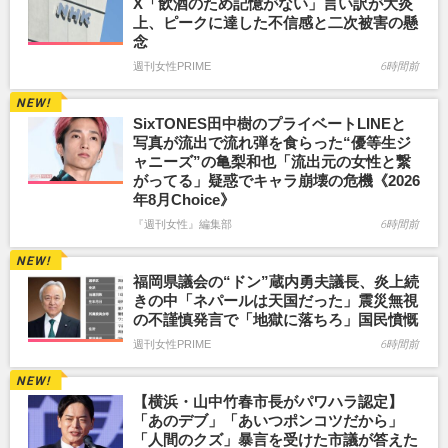
X「飲酒のため記憶がない」言い訳が大炎
上、ピークに達した不信感と二次被害の懸
念
週刊女性PRIME
6時間前
SixTONES田中樹のプライベートLINEと
写真が流出で流れ弾を食らった“優等生ジ
ャニーズ”の亀梨和也「流出元の女性と繋
がってる」疑惑でキャラ崩壊の危機《2026
年8月Choice》
『週刊女性』編集部
6時間前
福岡県議会の“ドン”蔵内勇夫議長、炎上続
きの中「ネパールは天国だった」震災無視
の不謹慎発言で「地獄に落ちろ」国民憤慨
週刊女性PRIME
6時間前
【横浜・山中竹春市長がパワハラ認定】
「あのデブ」「あいつポンコツだから」
「人間のクズ」暴言を受けた市議が答えた