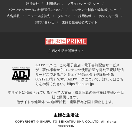
運営会社
利用規約
プライバシーポリシー
パーソナルデータの外部送信について
コンテンツ制作・編集ポリシー
広告掲載
ニュース提供先
タレコミ
採用情報
お知らせ一覧
お問い合わせ
主婦と生活社公式サイト
主婦と生活社関連サイト
ABJマークは、この電子書店・電子書籍配信サービス
が、著作権者からコンテンツ使用許諾を得た正規版配信
サービスであることを示す登録商標（登録番号 第
6091713号）です。ABJマークについて、詳しくはこち
らを御覧ください。
https://aebs.or.jp/
本サイトに掲載されているすべての⽂章・撮影写真の著作権は主婦と⽣活
社に帰属します。
他サイトや他媒体への無断転載・複製⾏為は固く禁⽌します。
COPYRIGHT © SHUFU TO SEIKATSU SHA CO.,LTD. All rights
reserved.