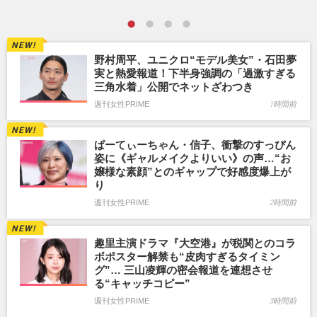
野村周平、ユニクロ“モデル美女”・石田夢
実と熱愛報道！下半身強調の「過激すぎる
三角水着」公開でネットざわつき
週刊女性PRIME
1時間前
ぱーてぃーちゃん・信子、衝撃のすっぴん
姿に《ギャルメイクよりいい》の声…“お
嬢様な素顔”とのギャップで好感度爆上が
り
週刊女性PRIME
2時間前
趣里主演ドラマ『大空港』が税関とのコラ
ボポスター解禁も“皮肉すぎるタイミン
グ”… 三山凌輝の密会報道を連想させ
る“キャッチコピー”
週刊女性PRIME
3時間前