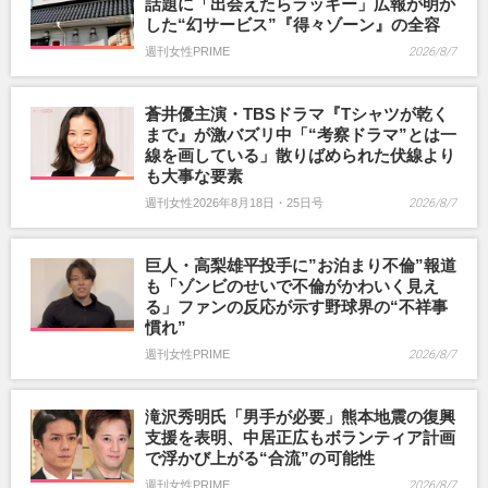
話題に「出会えたらラッキー」広報が明か
した“幻サービス”『得々ゾーン』の全容
週刊女性PRIME
2026/8/7
蒼井優主演・TBSドラマ『Tシャツが乾く
まで』が激バズリ中「“考察ドラマ”とは一
線を画している」散りばめられた伏線より
も大事な要素
週刊女性2026年8月18日・25日号
2026/8/7
巨人・高梨雄平投手に”お泊まり不倫”報道
も「ゾンビのせいで不倫がかわいく見え
る」ファンの反応が示す野球界の“不祥事
慣れ”
週刊女性PRIME
2026/8/7
滝沢秀明氏「男手が必要」熊本地震の復興
支援を表明、中居正広もボランティア計画
で浮かび上がる“合流”の可能性
週刊女性PRIME
2026/8/7