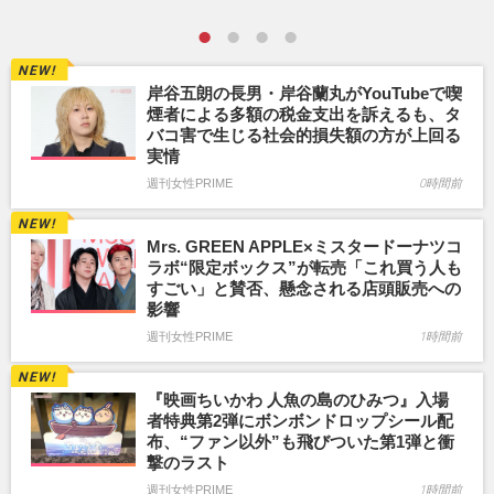
岸谷五朗の長男・岸谷蘭丸がYouTubeで喫
煙者による多額の税金支出を訴えるも、タ
バコ害で生じる社会的損失額の方が上回る
実情
週刊女性PRIME
0時間前
Mrs. GREEN APPLE×ミスタードーナツコ
ラボ“限定ボックス”が転売「これ買う人も
すごい」と賛否、懸念される店頭販売への
影響
週刊女性PRIME
1時間前
『映画ちいかわ 人魚の島のひみつ』入場
者特典第2弾にボンボンドロップシール配
布、“ファン以外”も飛びついた第1弾と衝
撃のラスト
週刊女性PRIME
1時間前