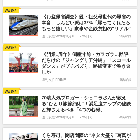
《お盆帰省調査》親・祖父母世代の帰省の
本音、しんどい派は32%「帰ってくれたら
もっと嬉しい」家事や金銭負担の“リアル”
週刊女性2026年8月18日・25日号
2時間前
《開業1周年》倒産寸前・ガラガラ…酷評
だらけの『ジャングリア沖縄』「スコール
ダンス」がプチバズり、路線変更で巻き返
しか
週刊女性PRIME
3時間前
70歳人気ブロガー・ショコラさんが教え
る“ひとり旅節約術”！満足度アップの秘訣
と押さえるべき「4つの心得」
週刊女性2026年8月18日・25日号
4時間前
くら寿司、閉店間際の“ネタ大盛り”写真が