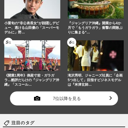
小栗旬の“非公表長女”が顔隠しデビ
『ジャングリア沖縄』開業から4か
ュー、透ける山田優の「スーパーモ
月で「もうガラガラ」衝撃の閑散ぶ
デルに」野…
りに集まる“…
《開業1周年》倒産寸前・ガラガ
滝沢秀明、ジャニーズ社員に「企画
ラ…酷評だらけの『ジャングリア沖
5つ出して」目指すビジネスモデル
縄』「スコール…
は『米津玄師…
7位以降を見る
注目のタグ