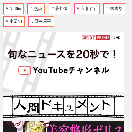
Netflix
熱愛
蒼井優
広瀬すず
林遣都
小栗旬
野村周平