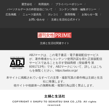
運営会社
利用規約
プライバシーポリシー
パーソナルデータの外部送信について
コンテンツ制作・編集ポリシー
広告掲載
ニュース提供先
タレコミ
採用情報
お知らせ一覧
お問い合わせ
主婦と生活社公式サイト
主婦と生活社関連サイト
ABJマークは、この電子書店・電子書籍配信サービス
が、著作権者からコンテンツ使用許諾を得た正規版配信
サービスであることを示す登録商標（登録番号 第
6091713号）です。ABJマークについて、詳しくはこち
らを御覧ください。
https://aebs.or.jp/
本サイトに掲載されているすべての⽂章・撮影写真の著作権は主婦と⽣活
社に帰属します。
他サイトや他媒体への無断転載・複製⾏為は固く禁⽌します。
COPYRIGHT © SHUFU TO SEIKATSU SHA CO.,LTD. All rights
reserved.