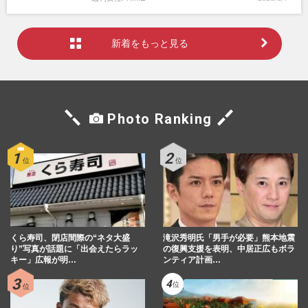
新着をもっと見る
Photo Ranking
くら寿司、閉店間際の“ネタ大盛
滝沢秀明氏「男手が必要」熊本地震
り”写真が話題に「出会えたらラッ
の復興支援を表明、中居正広もボラ
キー」広報が明…
ンティア計画…