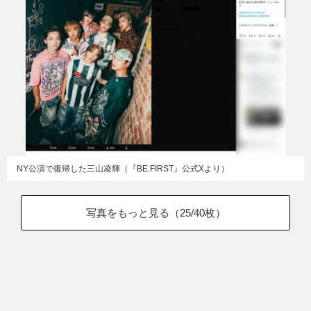
NY公演で復帰した三山凌輝（『BE:FIRST』公式Xより）
写真をもっと見る（
25
/40枚）