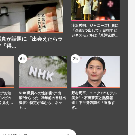
滝沢秀明、ジャニーズ社員に
「企画5つ出して」目指すビ
ジネスモデルは『米津玄師…
写真が話題に「出会えたらラ
”『得…
に”お泊
NHK職員への性加害で“出
野村周平、ユニクロ“モデル
ゾンビの
禁”食らった〈5年前の番組出
美女”・石田夢実と熱愛報
く見え…
演者〉特定が進むも、ネッ
道！下半身強調の「過激す
ト…
ぎ…