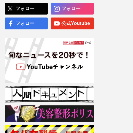
解禁も“皮肉すぎるタイミン
グ”… 三山凌輝の密会報道
フォロー
フォロー
を連想させる“キャッチコピ
ー”
フォロー
公式Youtube
NHK職員への性加害で“出
禁”食らった〈5年前の番組
出演者〉特定が進むも、ネ
ットで「無関係な個人名」
も拡散される“二次被害”
専門医が厳選した「がんに
勝てる10食材」徹底活用マ
ル秘テクニック、1日10点
満点の“早見シート”簡単管
理で手軽にがん予防
【大阪より強引？】横浜
市、’27年花博に合わせ「市
内全域」路上喫煙禁止方針
も、喫煙所整備は“ノープラ
ン”の現状
伊野尾慧とのLINEを匂わせ
る“女性の正体”、平野紫耀
との“デート疑惑”や高橋海
人には「普段からあんな感