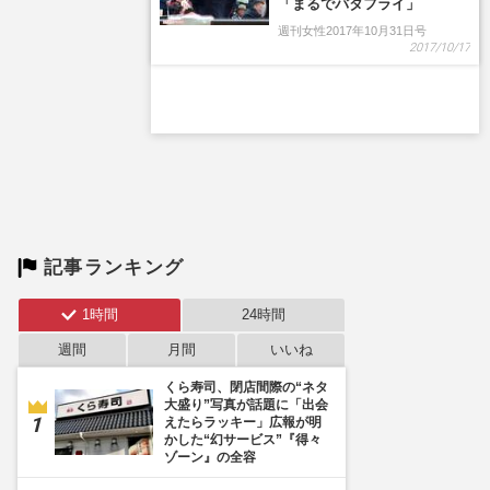
「まるでバタフライ」
週刊女性2017年10月31日号
2017/10/17
記事ランキング
1時間
24時間
週間
月間
いいね
くら寿司、閉店間際の“ネタ
大盛り”写真が話題に「出会
えたらラッキー」広報が明
かした“幻サービス”『得々
ゾーン』の全容