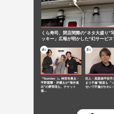
くら寿司、閉店間際の“ネタ大盛り”
ッキー」広報が明かした“幻サービス
『Number_i』神宮寺勇太・
巨人・高梨雄平投手
平野紫耀・岸優太が“海外進
まり不倫”報道も「
出”の夢実現も、チケット
せいで不倫がかわい
価…