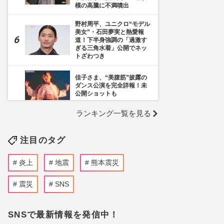
模の高騰に不満噴出
野村周平、ユニクロ“モデル
美女”・石田夢実と熱愛報
道！下半身強調の「過激す
ぎる三角水着」公開でネッ
トざわつき
佳子さま、“美腹筋”披露の
ダンス公演を完全詳報！未
公開ショットも
ランキング一覧を見る
《千葉市》路上喫煙「禁止
区域」拡大を発表も喫煙所
の設置は「0」、分煙対策
注目のタグ
の行方を自治体に直撃
ぱーてぃーちゃん・信子、
炎上
地震
熊本震災
衝撃のすっぴん姿に《ギャ
ルメイクよりいい》の
声…“お嬢様な素顔”とのギ
震災
SNS
ャップで好感度爆上がり
趣里主演ドラマ『大空港』
SNSで最新情報を発信中！
が税関とのコラボポスター