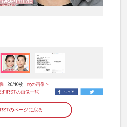
画像
26
/40枚
次の画像 >
BE:FIRSTの画像一覧
シェア
FIRSTのページに戻る