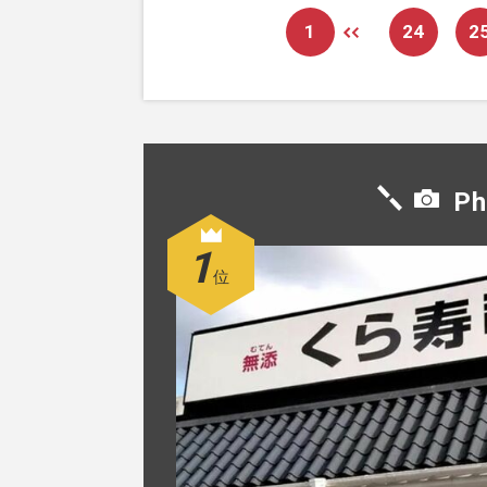
1
24
2
Ph