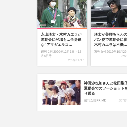
永山瑛太・木村カエラが
瑛太が美脚あらわ
運動会に登場も…全身緑
パン姿で運動会に
な“アマガエルコ…
木村カエラは不機
週刊女性2020年12月1日・12
週刊女性2019年10月2
月8日号
201
2020/11/17
神田沙也加さんと松田聖
運動会でのツーショット
り返る
週刊女性PRIME
2019/