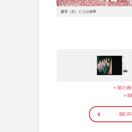
趣里（左）と三山凌輝
< 前の
> 
BE: