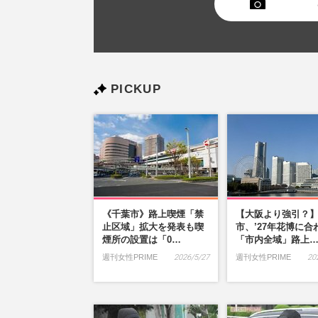
PICKUP
《千葉市》路上喫煙「禁
【大阪より強引？
止区域」拡大を発表も喫
市、’27年花博に合
煙所の設置は「0…
「市内全域」路上
週刊女性PRIME
2026/5/27
週刊女性PRIME
20