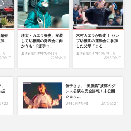
の超短
瑛太・カエラ夫妻、変装
木村カエラが疾走！ セレ
参加、
して幼稚園の発表会に向
ブ幼稚園の運動会に参加
…
かうも“ド派手コ…
した父母「まる…
9日号
週刊女性2019年3月5日号
週刊女性2017年10月31日号
9/10/17
2019/2/19
2017/10/17
子、
佳子さま、“美腹筋”披露のダ
を振
ンス公演を完全詳報！未公開
ショッ…
11/22
週刊女性PRIME
2019/10/21