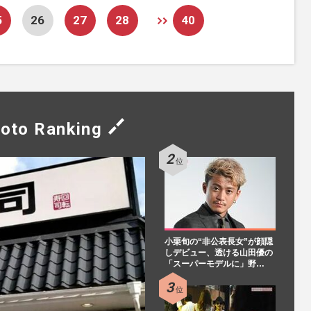
5
26
27
28
40
oto Ranking
小栗旬の“非公表長女”が顔隠
しデビュー、透ける山田優の
「スーパーモデルに」野…