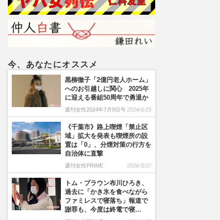
じ」投稿連発、繋がりアピ
ールでジャニーズは戦々
恐々か
今、あなたにオススメ
黒柳徹子「2億円老人ホーム」
へのお引越しに関心 2025年
に迎える番組50周年で勇退か
週刊女性2024年7月9日号
2024/6/25
《千葉市》路上喫煙「禁止区
域」拡大を発表も喫煙所の設
置は「0」、分煙対策の行方を
自治体に直撃
週刊女性PRIME
2026/5/27
トム・ブラウン布川ひろき、
過去に「かき氷を食べながら
ファミレスで寝落ち」報道で
謝罪も、今度は終電で寝…