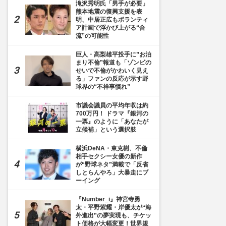
滝沢秀明氏「男手が必要」
熊本地震の復興支援を表
明、中居正広もボランティ
ア計画で浮かび上がる“合
流”の可能性
巨人・高梨雄平投手に”お泊
まり不倫”報道も「ゾンビの
せいで不倫がかわいく見え
る」ファンの反応が示す野
球界の“不祥事慣れ”
市議会議員の平均年収は約
700万円！ ドラマ『銀河の
一票』のように「あなたが
立候補」という選択肢
横浜DeNA・東克樹、不倫
相手セクシー女優の新作
が“野球ネタ”満載で「反省
しとらんやろ」大暴走にブ
ーイング
『Number_i』神宮寺勇
太・平野紫耀・岸優太が“海
外進出”の夢実現も、チケッ
ト価格が大幅変更！世界規