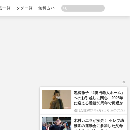
載一覧
タグ一覧
無料占い
×
黒柳徹子「2億円老人ホーム」
へのお引越しに関心 2025年
に迎える番組50周年で勇退か
週刊女性2024年7月9日号
2024/6/25
木村カエラが疾走！ セレブ幼
稚園の運動会に参加した父母