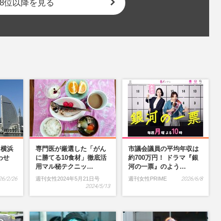
8位以降を見る
】横浜
専門医が厳選した「がん
市議会議員の平均年収は
わせ
に勝てる10食材」徹底活
約700万円！ ドラマ『銀
…
用マル秘テクニッ…
河の一票』のよう…
26/2/26
週刊女性2024年5月21日号
週刊女性PRIME
2026/6/8
2024/5/13