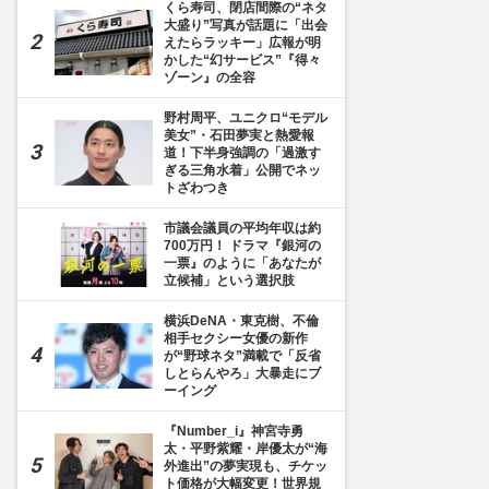
くら寿司、閉店間際の“ネタ
大盛り”写真が話題に「出会
えたらラッキー」広報が明
かした“幻サービス”『得々
ゾーン』の全容
野村周平、ユニクロ“モデル
美女”・石田夢実と熱愛報
道！下半身強調の「過激す
ぎる三角水着」公開でネッ
トざわつき
市議会議員の平均年収は約
700万円！ ドラマ『銀河の
一票』のように「あなたが
立候補」という選択肢
横浜DeNA・東克樹、不倫
相手セクシー女優の新作
が“野球ネタ”満載で「反省
しとらんやろ」大暴走にブ
ーイング
『Number_i』神宮寺勇
太・平野紫耀・岸優太が“海
外進出”の夢実現も、チケッ
ト価格が大幅変更！世界規