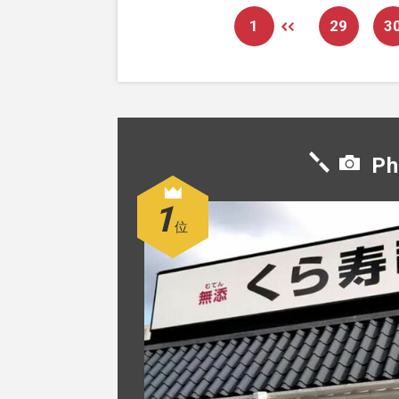
1
29
3
Ph