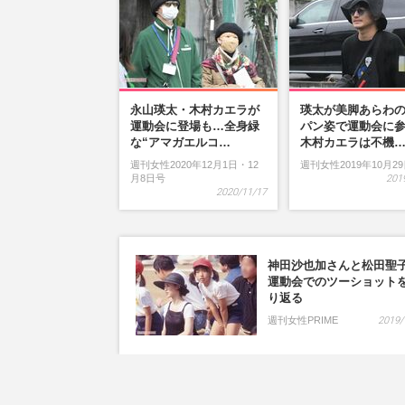
永山瑛太・木村カエラが
瑛太が美脚あらわ
運動会に登場も…全身緑
パン姿で運動会に
な“アマガエルコ…
木村カエラは不機
週刊女性2020年12月1日・12
週刊女性2019年10月2
月8日号
201
2020/11/17
神田沙也加さんと松田聖
運動会でのツーショット
り返る
週刊女性PRIME
2019/