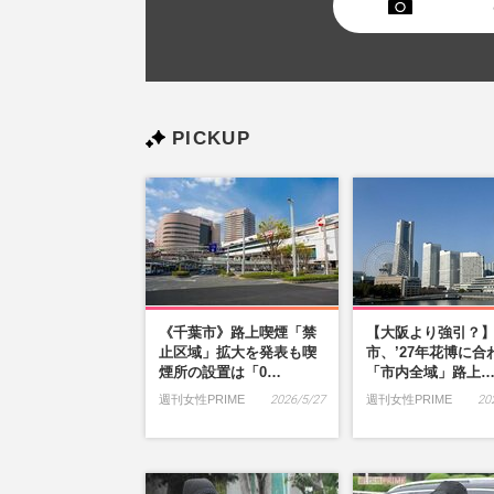
PICKUP
《千葉市》路上喫煙「禁
【大阪より強引？
止区域」拡大を発表も喫
市、’27年花博に合
煙所の設置は「0…
「市内全域」路上
週刊女性PRIME
2026/5/27
週刊女性PRIME
20