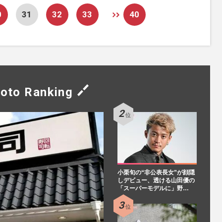
0
31
32
33
40
oto Ranking
小栗旬の“非公表長女”が顔隠
しデビュー、透ける山田優の
「スーパーモデルに」野…