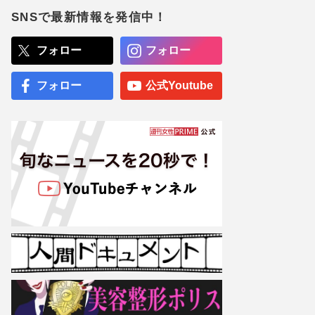
衝撃のすっぴん姿に《ギャ
ルメイクよりいい》の
SNSで最新情報を発信中！
声…“お嬢様な素顔”とのギ
ャップで好感度爆上がり
フォロー
フォロー
NHK職員への性加害で“出
禁”食らった〈5年前の番組
出演者〉特定が進むも、ネ
フォロー
公式Youtube
ットで「無関係な個人名」
も拡散される“二次被害”
専門医が厳選した「がんに
勝てる10食材」徹底活用マ
ル秘テクニック、1日10点
満点の“早見シート”簡単管
理で手軽にがん予防
【大阪より強引？】横浜
市、’27年花博に合わせ「市
内全域」路上喫煙禁止方針
も、喫煙所整備は“ノープラ
ン”の現状
小栗旬の“非公表長女”が顔
隠しデビュー、透ける山田
優の「スーパーモデルに」
野望