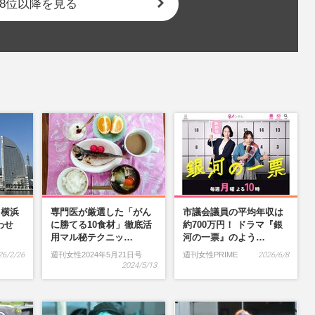
8位以降を見る
】横浜
専門医が厳選した「がん
市議会議員の平均年収は
わせ
に勝てる10食材」徹底活
約700万円！ ドラマ『銀
…
用マル秘テクニッ…
河の一票』のよう…
26/2/26
週刊女性2024年5月21日号
週刊女性PRIME
2026/6/8
2024/5/13