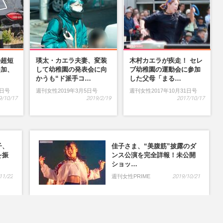
の超短
瑛太・カエラ夫妻、変装
木村カエラが疾走！ セレ
参加、
して幼稚園の発表会に向
ブ幼稚園の運動会に参加
…
かうも“ド派手コ…
した父母「まる…
9日号
週刊女性2019年3月5日号
週刊女性2017年10月31日号
9/10/17
2019/2/19
2017/10/17
子、
佳子さま、“美腹筋”披露のダ
を振
ンス公演を完全詳報！未公開
ショッ…
11/22
週刊女性PRIME
2019/10/21