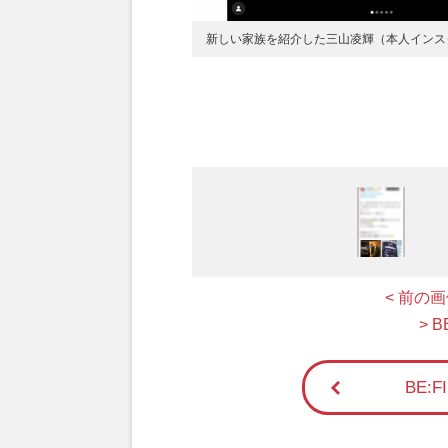
新しい家族を紹介した三山凌輝（本人インス
< 前の
> 
BE: