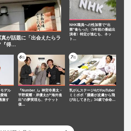
NHK職員への性加害で“出
禁”食らった〈5年前の番組出
演者〉特定が進むも、ネッ
写真が話題に「出会えたらラ
ト…
”『得…
“モデル
『Number_i』神宮寺勇太・
乳がんステージ4のYouTuber
熱愛報
平野紫耀・岸優太が“海外進
ミミポポ「腫瘍が皮膚から飛
過激す
出”の夢実現も、チケット
び出してきた」34歳で余命…
価…