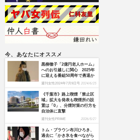
今、あなたにオススメ
黒柳徹子「2億円老人ホーム」
へのお引越しに関心 2025年
に迎える番組50周年で勇退か
週刊女性2024年7月9日号
2024/6/25
《千葉市》路上喫煙「禁止区
域」拡大を発表も喫煙所の設
置は「0」、分煙対策の行方を
自治体に直撃
週刊女性PRIME
2026/5/27
トム・ブラウン布川ひろき、
過去に「かき氷を食べながら