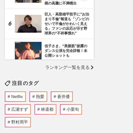
模の高騰に不満噴出
巨人・高梨雄平投手に”お泊
まり不倫”報道も「ゾンビの
せいで不倫がかわいく見え
る」ファンの反応が示す野
球界の“不祥事慣れ”
佳子さま、“美腹筋”披露の
ダンス公演を完全詳報！未
公開ショットも
ランキング一覧を見る
《千葉市》路上喫煙「禁止
区域」拡大を発表も喫煙所
の設置は「0」、分煙対策
注目のタグ
の行方を自治体に直撃
蒼井優主演・TBSドラマ
Netflix
熱愛
蒼井優
『Tシャツが乾くまで』が
激バズリ中「“考察ドラ
マ”とは一線を画している」
広瀬すず
林遣都
小栗旬
散りばめられた伏線よりも
大事な要素
野村周平
ぱーてぃーちゃん・信子、