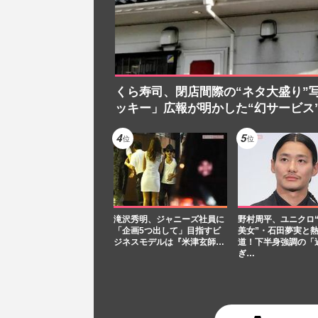
くら寿司、閉店間際の“ネタ大盛り”
ッキー」広報が明かした“幻サービス
滝沢秀明、ジャニーズ社員に
野村周平、ユニクロ
「企画5つ出して」目指すビ
美女”・石田夢実と
ジネスモデルは『米津玄師…
道！下半身強調の「
ぎ…