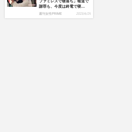
ファミレスで寝落ち」報道で
謝罪も、今度は終電で寝…
週刊女性PRIME
2023/6/29