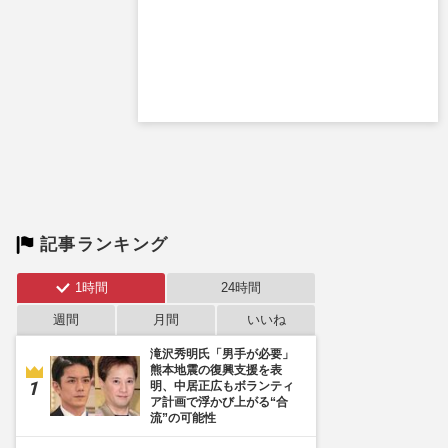
記事ランキング
1時間
24時間
週間
月間
いいね
滝沢秀明氏「男手が必要」
熊本地震の復興支援を表
明、中居正広もボランティ
ア計画で浮かび上がる“合
流”の可能性