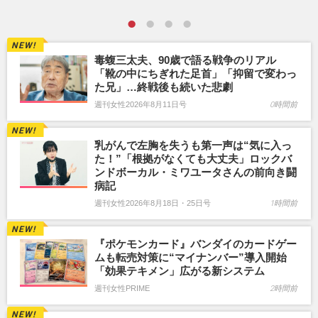
毒蝮三太夫、90歳で語る戦争のリアル
「靴の中にちぎれた足首」「抑留で変わっ
た兄」…終戦後も続いた悲劇
週刊女性2026年8月11日号
0時間前
乳がんで左胸を失うも第一声は“気に入っ
た！”「根拠がなくても大丈夫」ロックバ
ンドボーカル・ミワユータさんの前向き闘
病記
週刊女性2026年8月18日・25日号
1時間前
『ポケモンカード』バンダイのカードゲー
ムも転売対策に“マイナンバー”導入開始
「効果テキメン」広がる新システム
週刊女性PRIME
2時間前