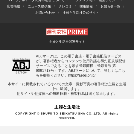
広告掲載
ニュース提供先
タレコミ
採用情報
お知らせ一覧
お問い合わせ
主婦と生活社公式サイト
主婦と生活社関連サイト
ABJマークは、この電子書店・電子書籍配信サービス
が、著作権者からコンテンツ使用許諾を得た正規版配信
サービスであることを示す登録商標（登録番号 第
6091713号）です。ABJマークについて、詳しくはこち
らを御覧ください。
https://aebs.or.jp/
本サイトに掲載されているすべての⽂章・撮影写真の著作権は主婦と⽣活
社に帰属します。
他サイトや他媒体への無断転載・複製⾏為は固く禁⽌します。
COPYRIGHT © SHUFU TO SEIKATSU SHA CO.,LTD. All rights
reserved.