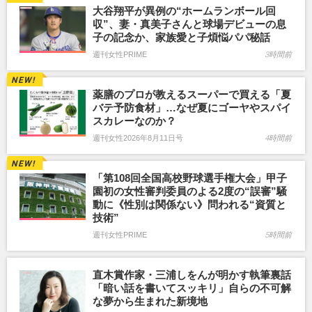
大谷翔平が異例の“ホームランボール回
収”、妻・真美子さんと球場デビューの息
子の記念か、家族愛と子煩悩パパ秘話
週刊女性PRIME
3時間前
薬膳のプロが教えるスーパーで買える「夏
バテ予防食材」…なぜ夏にゴーヤやスパイ
スカレーなのか？
週刊女性2026年8月11日号
4時間前
「第108回全国高校野球選手権大会」甲子
園初の女性審判委員のよる2度の“誤審”騒
動に《性別は関係ない》問われる“資質と
技術”
週刊女性PRIME
5時間前
直木賞作家・三浦しをんが明かす執筆裏話
「暗い話を書いてスッキリ」自らの不可解
な夢から生まれた新境地