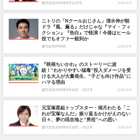
週刊女性2026年8月11日号
2026/8/8
ニトリの「Nクールおじさん」清水伸が朝
ドラ『風、薫る』だけじゃな『マイ・フィ
クション』『告白』で怪演！今後はヒール
役でもオファー殺到か
週刊女性PRIME
2026/8/8
『映画ちいかわ』のストーリーに波
紋！“わかりやすい猛毒”投入ダメージを受
ける大人が大量発生、“子ども向け作品”に
ハマる理由
週刊女性2026年8月18日・25日号
2026/8/8
元宝塚星組トップスター・湖月わたる「こ
れが宝塚なんだ」振り返るかけがえのない
日々、夢の現在地と“男役”への思い
週刊女性2026年8月18日・25日号
2026/8/8