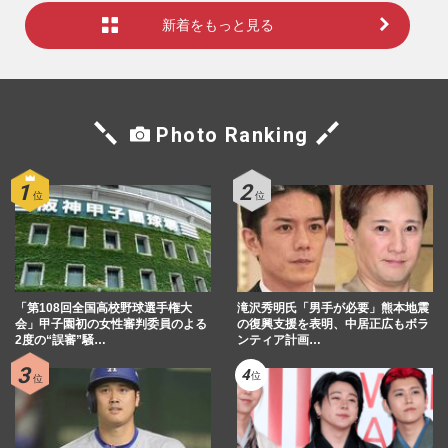
新着をもっと見る
Photo Ranking
「第108回全国高校野球選手権大
滝沢秀明氏「男手が必要」熊本地震
会」甲子園初の女性審判委員のよる
の復興支援を表明、中居正広もボラ
2度の“誤審”騒…
ンティア計画…