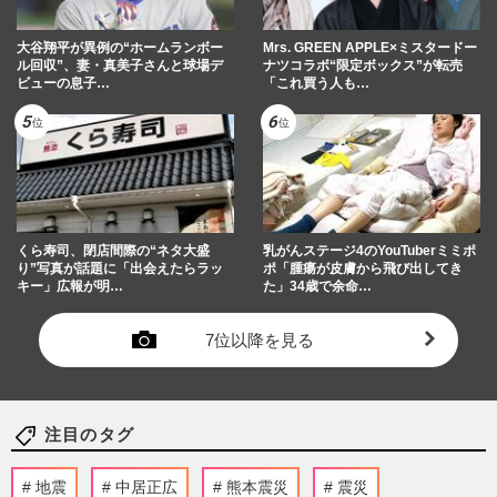
大谷翔平が異例の“ホームランボー
Mrs. GREEN APPLE×ミスタードー
ル回収”、妻・真美子さんと球場デ
ナツコラボ“限定ボックス”が転売
ビューの息子…
「これ買う人も…
くら寿司、閉店間際の“ネタ大盛
乳がんステージ4のYouTuberミミポ
り”写真が話題に「出会えたらラッ
ポ「腫瘍が皮膚から飛び出してき
キー」広報が明…
た」34歳で余命…
7位以降を見る
注目のタグ
地震
中居正広
熊本震災
震災