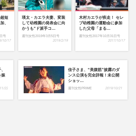
の超短
瑛太・カエラ夫妻、変装
木村カエラが疾走！ セレ
参加、
して幼稚園の発表会に向
ブ幼稚園の運動会に参加
…
かうも“ド派手コ…
した父母「まる…
9日号
週刊女性2019年3月5日号
週刊女性2017年10月31日号
9/10/17
2019/2/19
2017/10/17
子、
佳子さま、“美腹筋”披露のダ
を振
ンス公演を完全詳報！未公開
ショッ…
11/22
週刊女性PRIME
2019/10/21