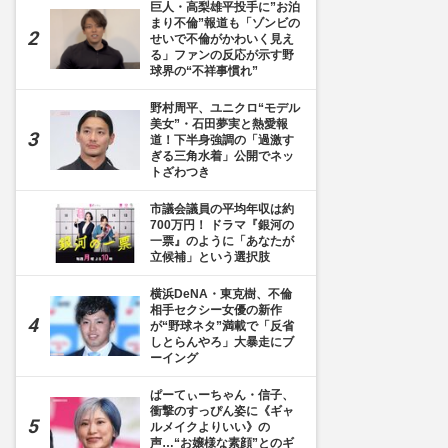
巨人・高梨雄平投手に”お泊
まり不倫”報道も「ゾンビの
せいで不倫がかわいく見え
る」ファンの反応が示す野
球界の“不祥事慣れ”
野村周平、ユニクロ“モデル
美女”・石田夢実と熱愛報
道！下半身強調の「過激す
ぎる三角水着」公開でネッ
トざわつき
市議会議員の平均年収は約
700万円！ ドラマ『銀河の
一票』のように「あなたが
立候補」という選択肢
横浜DeNA・東克樹、不倫
相手セクシー女優の新作
が“野球ネタ”満載で「反省
しとらんやろ」大暴走にブ
ーイング
ぱーてぃーちゃん・信子、
衝撃のすっぴん姿に《ギャ
ルメイクよりいい》の
声…“お嬢様な素顔”とのギ