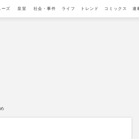
ニーズ
皇室
社会・事件
ライフ
トレンド
コミックス
連
め