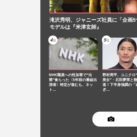
滝沢秀明、ジャニーズ社員に「企画5
モデルは『米津玄師』
NHK職員への性加害で“出
野村周平、ユニクロ
禁”食らった〈5年前の番組出
美女”・石田夢実と
演者〉特定が進むも、ネッ
道！下半身強調の「
ト…
ぎ…