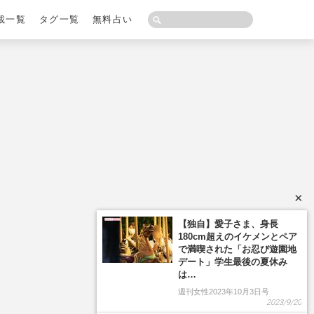
載一覧
タグ一覧
無料占い
×
【独自】愛子さま、身長
180cm超えのイケメンとペア
で満喫された「お忍び遊園地
デート」学生最後の夏休み
は…
週刊女性2023年10月3日号
2023/9/20