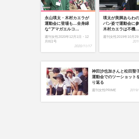
永山瑛太・木村カエラが
瑛太が美脚あらわ
運動会に登場も…全身緑
パン姿で運動会に
な“アマガエルコ…
木村カエラは不機
週刊女性2020年12月1日・12
週刊女性2019年10月2
月8日号
201
2020/11/17
神田沙也加さんと松田聖
運動会でのツーショット
り返る
週刊女性PRIME
2019/