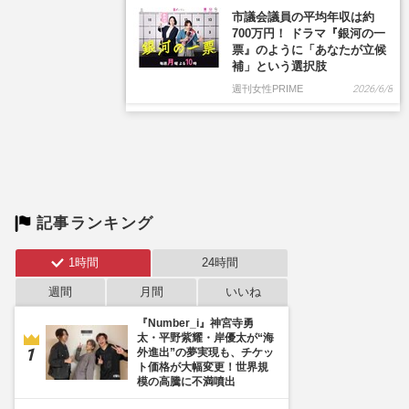
市議会議員の平均年収は約
700万円！ ドラマ『銀河の一
票』のように「あなたが立候
補」という選択肢
週刊女性PRIME
2026/6/8
記事ランキング
1時間
24時間
週間
月間
いいね
『Number_i』神宮寺勇
太・平野紫耀・岸優太が“海
外進出”の夢実現も、チケッ
ト価格が大幅変更！世界規
模の高騰に不満噴出