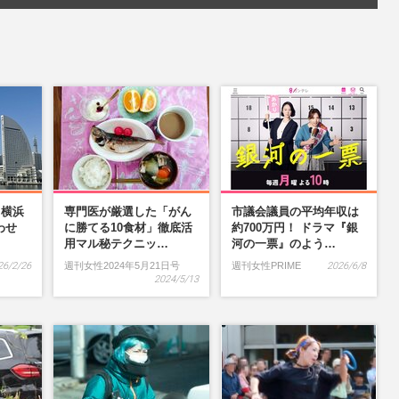
】横浜
専門医が厳選した「がん
市議会議員の平均年収は
わせ
に勝てる10食材」徹底活
約700万円！ ドラマ『銀
…
用マル秘テクニッ…
河の一票』のよう…
26/2/26
週刊女性2024年5月21日号
週刊女性PRIME
2026/6/8
2024/5/13