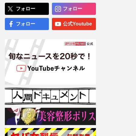
に「企画5つ出して」目指
すビジネスモデルは『米津
フォロー
フォロー
玄師』
NHK職員への性加害で“出
フォロー
公式Youtube
禁”食らった〈5年前の番組
出演者〉特定が進むも、ネ
ットで「無関係な個人名」
も拡散される“二次被害”
専門医が厳選した「がんに
勝てる10食材」徹底活用マ
ル秘テクニック、1日10点
満点の“早見シート”簡単管
理で手軽にがん予防
【大阪より強引？】横浜
市、’27年花博に合わせ「市
内全域」路上喫煙禁止方針
も、喫煙所整備は“ノープラ
ン”の現状
伊野尾慧とのLINEを匂わせ
る“女性の正体”、平野紫耀
との“デート疑惑”や高橋海
人には「普段からあんな感
じ」投稿連発、繋がりアピ