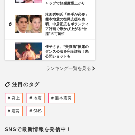
ャップで好感度爆上がり
滝沢秀明氏「男手が必要」
熊本地震の復興支援を表
明、中居正広もボランティ
ア計画で浮かび上がる“合
流”の可能性
佳子さま、“美腹筋”披露の
ダンス公演を完全詳報！未
公開ショットも
ランキング一覧を見る
《千葉市》路上喫煙「禁止
区域」拡大を発表も喫煙所
の設置は「0」、分煙対策
注目のタグ
の行方を自治体に直撃
阪神タイガース・元山飛優
炎上
地震
熊本震災
の落球エラーに DeNA・牧
秀悟もビックリ！2連覇目
指す藤川球児監督の“泣きど
震災
SNS
ころ”にファン《鳥谷2世求
む》
SNSで最新情報を発信中！
滝沢秀明、ジャニーズ社員