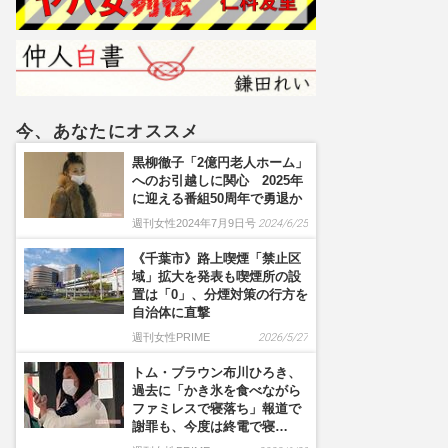
ールでジャニーズは戦々
恐々か
今、あなたにオススメ
黒柳徹子「2億円老人ホーム」
へのお引越しに関心 2025年
に迎える番組50周年で勇退か
週刊女性2024年7月9日号
2024/6/25
《千葉市》路上喫煙「禁止区
域」拡大を発表も喫煙所の設
置は「0」、分煙対策の行方を
自治体に直撃
週刊女性PRIME
2026/5/27
トム・ブラウン布川ひろき、
過去に「かき氷を食べながら
ファミレスで寝落ち」報道で
謝罪も、今度は終電で寝…