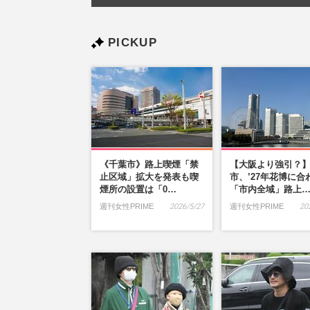
PICKUP
《千葉市》路上喫煙「禁
【大阪より強引？
止区域」拡大を発表も喫
市、’27年花博に合
煙所の設置は「0…
「市内全域」路上
週刊女性PRIME
2026/5/27
週刊女性PRIME
20