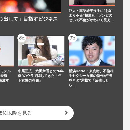
巨人・高梨雄平投手に”お泊
まり不倫”報道も「ゾンビの
つ出して」目指すビジネス
せいで不倫がかわいく見え…
“モデル
中居正広、武田舞香との“6年
横浜DeNA・東克樹、不倫相
熱愛報
愛”のウラで隠してきた「年
手セクシー女優の新作が“野
過激す
下女性の存在」
球ネタ”満載で「反省しと
ら…
8位以降を見る