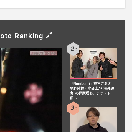
oto Ranking
『Number_i』神宮寺勇太・
平野紫耀・岸優太が“海外進
出”の夢実現も、チケット
価…