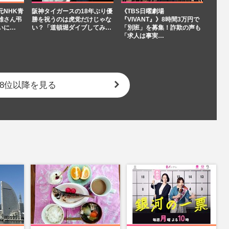
元NHK青
阪神タイガースの18年ぶり優
《TBS日曜劇場
雄さん弔
勝を祝うのは虎党だけじゃな
『VIVANT』》8時間3万円で
いに…
い？「道頓堀ダイブしてみ…
「別班」を募集！詐欺の声も
「求人は事実…
8位以降を見る