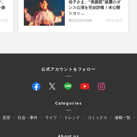
子、
佳子さま、“美腹筋”披露のダ
を振
ンス公演を完全詳報！未公開
ショッ…
11/22
週刊女性PRIME
2019/10/21
公式アカウントをフォロー
Categories
皇室
社会・事件
ライフ
トレンド
コミックス
連載一覧
About us