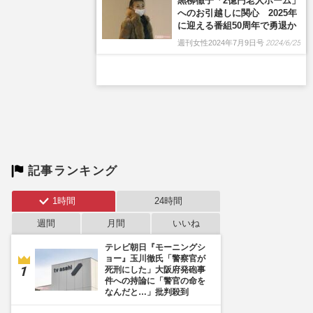
黒柳徹子「2億円老人ホーム」
へのお引越しに関心 2025年
に迎える番組50周年で勇退か
週刊女性2024年7月9日号
2024/6/25
記事ランキング
1時間
24時間
週間
月間
いいね
テレビ朝日『モーニングシ
ョー』玉川徹氏「警察官が
死刑にした」大阪府発砲事
件への持論に「警官の命を
なんだと…」批判殺到