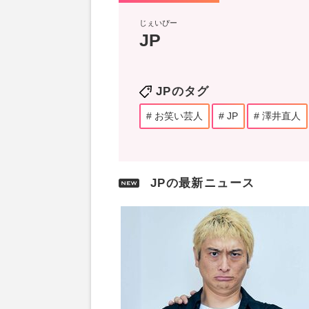
じぇいぴー
JP
JPのタグ
お笑い芸人
JP
澤井直人
JPの最新ニュース