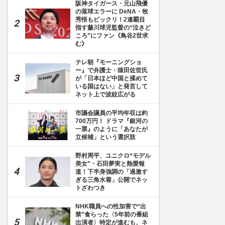
阪神タイガース・元山飛優
の落球エラーに DeNA・牧
秀悟もビックリ！2連覇目
指す藤川球児監督の“泣きど
ころ”にファン《鳥谷2世求
む》
テレ朝『モーニングショ
ー』で弁護士・猿田佐世氏
が「日本ほど中国と揉めて
いる国はない」と発言して
ネット上で波紋広がる
市議会議員の平均年収は約
700万円！ ドラマ『銀河の
一票』のように「あなたが
立候補」という選択肢
野村周平、ユニクロ“モデル
美女”・石田夢実と熱愛報
道！下半身強調の「過激す
ぎる三角水着」公開でネッ
トざわつき
NHK職員への性加害で“出
禁”食らった〈5年前の番組
出演者〉特定が進むも、ネ