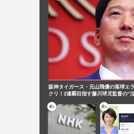
阪神タイガース・元山飛優の落球エラー
クリ！2連覇目指す藤川球児監督の“