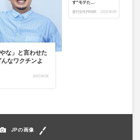
す“モテた…
週刊女性PRIME
2022/8/28
やな」と言わせた
どんなワクチンよ
2022/8/28
JPの画像