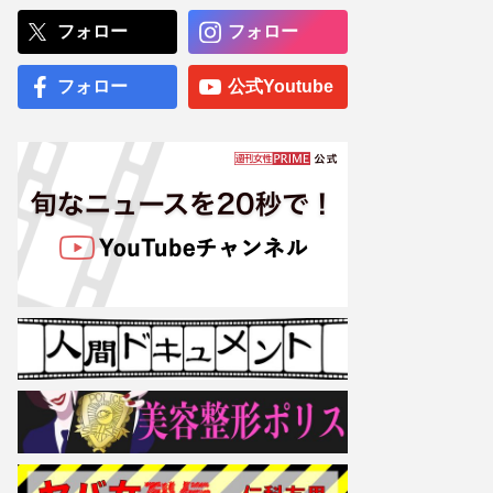
発覚後はお相手女性ととも
に“在宅勤務”も「業務内容
フォロー
フォロー
は一部しか知らされていな
い」早期退職の可能性も
フォロー
公式Youtube
フジテレビ堤礼実・佐野瑞
樹アナの“まるでデート”な
動画が好評、一方TBS山本
アナは異例の薄着で「お着
替え企画」と迷走する!? テ
レビ局YouTube戦線
専門医が厳選した「がんに
勝てる10食材」徹底活用マ
ル秘テクニック、1日10点
満点の“早見シート”簡単管
理で手軽にがん予防
【大阪より強引？】横浜
市、’27年花博に合わせ「市
内全域」路上喫煙禁止方針
も、喫煙所整備は“ノープラ
ン”の現状
《TBS日曜劇場
『VIVANT』》8時間3万円
で「別班」を募集！詐欺の