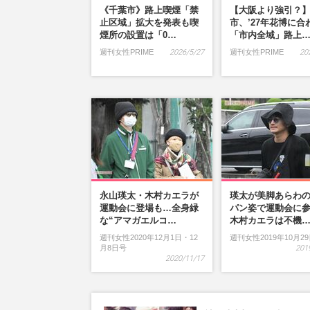
《千葉市》路上喫煙「禁
【大阪より強引？
止区域」拡大を発表も喫
市、’27年花博に合
煙所の設置は「0…
「市内全域」路上
週刊女性PRIME
2026/5/27
週刊女性PRIME
20
永山瑛太・木村カエラが
瑛太が美脚あらわ
運動会に登場も…全身緑
パン姿で運動会に
な“アマガエルコ…
木村カエラは不機
週刊女性2020年12月1日・12
週刊女性2019年10月2
月8日号
201
2020/11/17