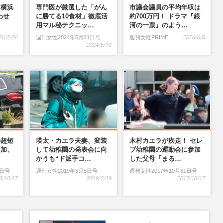
】横浜
専門医が厳選した「がん
市議会議員の平均年収は
わせ
に勝てる10食材」徹底活
約700万円！ ドラマ『銀
…
用マル秘テクニッ…
河の一票』のよう…
26/2/26
週刊女性2024年5月21日号
週刊女性PRIME
2026/6/8
2024/5/13
の超短
瑛太・カエラ夫妻、変装
木村カエラが疾走！ セレ
参加、
して幼稚園の発表会に向
ブ幼稚園の運動会に参加
…
かうも“ド派手コ…
した父母「まる…
9日号
週刊女性2019年3月5日号
週刊女性2017年10月31日号
9/10/17
2019/2/19
2017/10/17