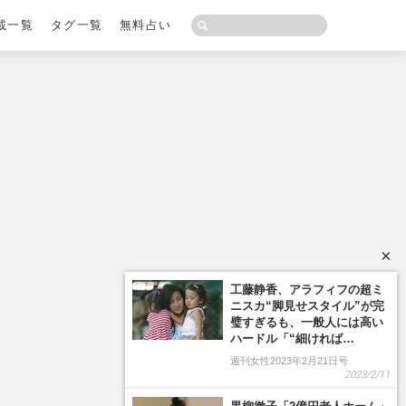
載一覧
タグ一覧
無料占い
×
工藤静香、アラフィフの超ミ
ニスカ“脚見せスタイル”が完
璧すぎるも、一般人には高い
ハードル「“細ければ…
週刊女性2023年2月21日号
2023/2/11