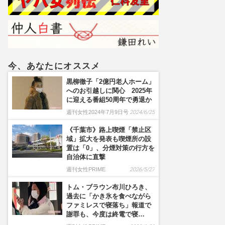
声も「求人は事実」運営会
社が明かす“激レア”バイト
の真相
今、あなたにオススメ
黒柳徹子「2億円老人ホーム」
へのお引越しに関心 2025年
に迎える番組50周年で勇退か
週刊女性2024年7月9日号
2024/6/25
《千葉市》路上喫煙「禁止区
域」拡大を発表も喫煙所の設
置は「0」、分煙対策の行方を
自治体に直撃
週刊女性PRIME
2026/5/27
トム・ブラウン布川ひろき、
過去に「かき氷を食べながら
ファミレスで寝落ち」報道で
謝罪も、今度は終電で寝…