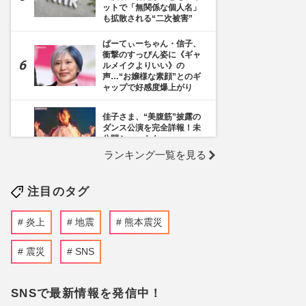
ットで「無関係な個人名」
も拡散される“二次被害”
ぱーてぃーちゃん・信子、
衝撃のすっぴん姿に《ギャ
ルメイクよりいい》の
声…“お嬢様な素顔”とのギ
ャップで好感度爆上がり
佳子さま、“美腹筋”披露の
ダンス公演を完全詳報！未
公開ショットも
ランキング一覧を見る
《千葉市》路上喫煙「禁止
区域」拡大を発表も喫煙所
注目のタグ
の設置は「0」、分煙対策
の行方を自治体に直撃
炎上
地震
熊本震災
「非常識かつ論外」元NHK
青山祐子アナ、長嶋茂雄さ
ん弔問も“セクシー”な装い
震災
SNS
に寄せられた「マナー違
反」
SNSで最新情報を発信中！
NHK阿部渉アナ、局内不倫