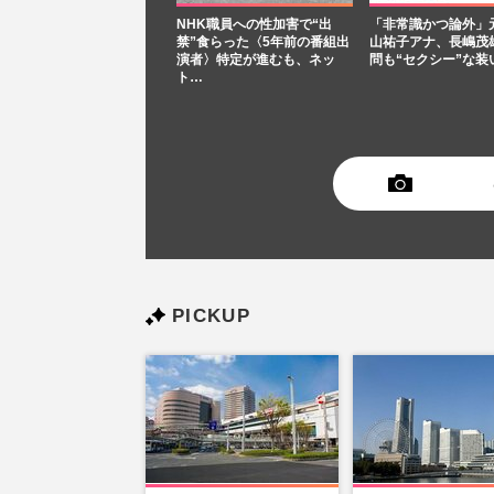
NHK職員への性加害で“出
「非常識かつ論外」
禁”食らった〈5年前の番組出
山祐子アナ、長嶋茂
演者〉特定が進むも、ネッ
問も“セクシー”な装
ト…
PICKUP