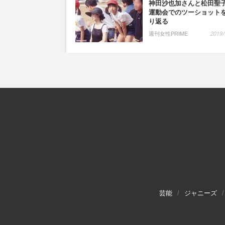
神田沙也加さんと松田聖
運動会でのツーショット
り返る
週刊女性PRIME
2019/
芸能
ジャニーズ