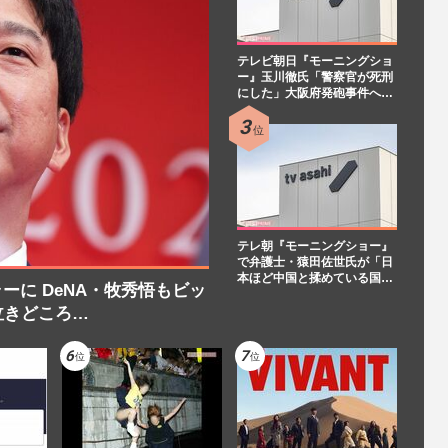
テレビ朝日『モーニングショ
ー』玉川徹氏「警察官が死刑
にした」大阪府発砲事件へ…
テレ朝『モーニングショー』
で弁護士・猿田佐世氏が「日
本ほど中国と揉めている国…
に DeNA・牧秀悟もビッ
泣きどころ…