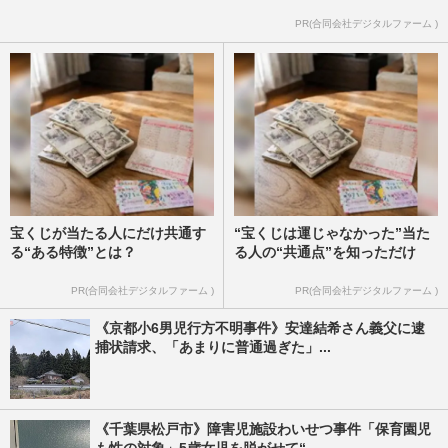
PR(合同会社デジタルファーム )
宝くじが当たる人にだけ共通す
“宝くじは運じゃなかった”当た
る“ある特徴”とは？
る人の“共通点”を知っただけ
PR(合同会社デジタルファーム )
PR(合同会社デジタルファーム )
《京都小6男児行方不明事件》安達結希さん義父に逮
捕状請求、「あまりに普通過ぎた」...
《千葉県松戸市》障害児施設わいせつ事件「保育園児
も性の対象」5歳女児を脱がせて“...