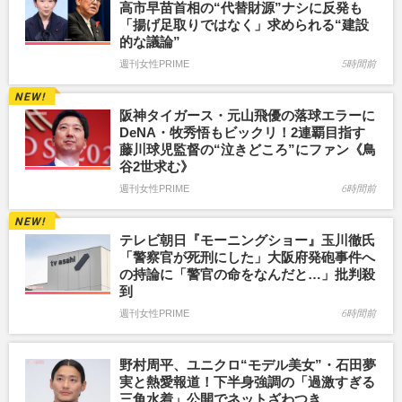
高市早苗首相の“代替財源”ナシに反発も
「揚げ足取りではなく」求められる“建設
的な議論”
週刊女性PRIME
5時間前
阪神タイガース・元山飛優の落球エラーに
DeNA・牧秀悟もビックリ！2連覇目指す
藤川球児監督の“泣きどころ”にファン《鳥
谷2世求む》
週刊女性PRIME
6時間前
テレビ朝日『モーニングショー』玉川徹氏
「警察官が死刑にした」大阪府発砲事件へ
の持論に「警官の命をなんだと…」批判殺
到
週刊女性PRIME
6時間前
野村周平、ユニクロ“モデル美女”・石田夢
実と熱愛報道！下半身強調の「過激すぎる
三角水着」公開でネットざわつき