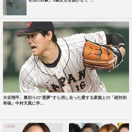
大谷翔平、裏切りの“悪夢”すら消し去った愛する家族との「絶対的
幸福」中村天風に学...