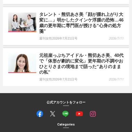
タレント・熊切あさ美「顔が腫れ上がり大
変に…」明かしたクインケ浮腫の恐怖…46
歳の更年期に専門医が授ける“心身の処方
箋”
週刊女性2026年7月21日号
2026/7/11
元祖崖っぷちアイドル・熊切あさ美、40代
で「体形が劇的に変化」更年期の不調やお
ひとりさまの境地まで語った“ありのまま
の私”
週刊女性2026年7月21日号
2026/7/11
公式アカウントをフォロー
Categories