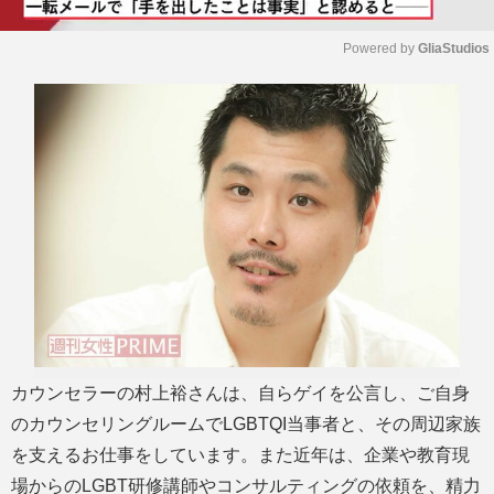
Powered by 
GliaStudios
M
u
t
e
カウンセラーの村上裕さんは、自らゲイを公言し、ご自身
のカウンセリングルームでLGBTQI当事者と、その周辺家族
を支えるお仕事をしています。また近年は、企業や教育現
場からのLGBT研修講師やコンサルティングの依頼を、精力