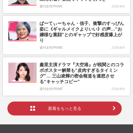
週刊女性PRIME
2026/8/6
ぱーてぃーちゃん・信子、衝撃のすっぴん
姿に《ギャルメイクよりいい》の声…“お
嬢様な素顔”とのギャップで好感度爆上が
り
週刊女性PRIME
2026/8/6
趣里主演ドラマ『大空港』が税関とのコラ
ボポスター解禁も“皮肉すぎるタイミン
グ”… 三山凌輝の密会報道を連想させ
る“キャッチコピー”
週刊女性PRIME
2026/8/6
新着をもっと見る