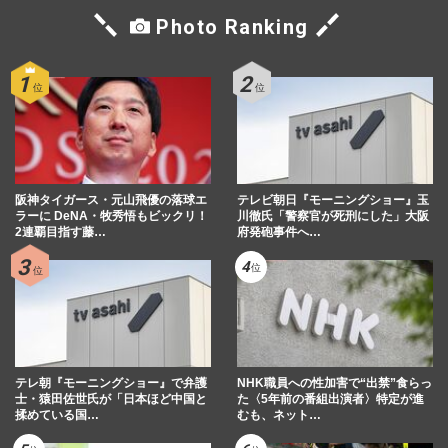
Photo Ranking
阪神タイガース・元山飛優の落球エ
テレビ朝日『モーニングショー』玉
ラーに DeNA・牧秀悟もビックリ！
川徹氏「警察官が死刑にした」大阪
2連覇目指す藤…
府発砲事件へ…
テレ朝『モーニングショー』で弁護
NHK職員への性加害で“出禁”食らっ
士・猿田佐世氏が「日本ほど中国と
た〈5年前の番組出演者〉特定が進
揉めている国…
むも、ネット…