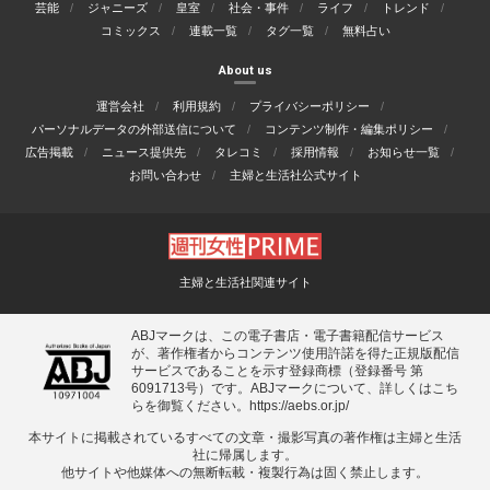
芸能
ジャニーズ
皇室
社会・事件
ライフ
トレンド
コミックス
連載一覧
タグ一覧
無料占い
About us
運営会社
利用規約
プライバシーポリシー
パーソナルデータの外部送信について
コンテンツ制作・編集ポリシー
広告掲載
ニュース提供先
タレコミ
採用情報
お知らせ一覧
お問い合わせ
主婦と生活社公式サイト
主婦と生活社関連サイト
ABJマークは、この電子書店・電子書籍配信サービス
が、著作権者からコンテンツ使用許諾を得た正規版配信
サービスであることを示す登録商標（登録番号 第
6091713号）です。ABJマークについて、詳しくはこち
らを御覧ください。
https://aebs.or.jp/
本サイトに掲載されているすべての⽂章・撮影写真の著作権は主婦と⽣活
社に帰属します。
他サイトや他媒体への無断転載・複製⾏為は固く禁⽌します。