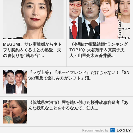
MEGUMI、サレ妻離婚からネト
《令和の“衝撃結婚”ランキング
フリ契約＆くるまとの熱愛、夫
TOP10》大谷翔平＆真美子夫
の裏切りを“踏み台”...
人・山里亮太＆蒼井優...
『ラヴ上等』『ボーイフレンド』だけじゃない！「SN
Sの普及で楽しみ方がシフト」沼...
《茨城県古河市》唇を縫い付けた桜井政恵容疑者「あ
んな残忍なことをするなんて」知人...
Recommended by