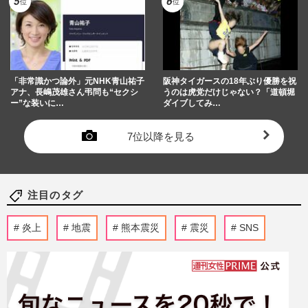
「非常識かつ論外」元NHK青山祐子
阪神タイガースの18年ぶり優勝を祝
アナ、長嶋茂雄さん弔問も“セクシ
うのは虎党だけじゃない？「道頓堀
ー”な装いに…
ダイブしてみ…
7位以降を見る
注目のタグ
炎上
地震
熊本震災
震災
SNS