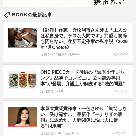
BOOKの最新記事
【訃報】作家・赤松利市さん死去「主人公
は私自身で、ゲスな人間です」共感も賛辞
も阿らない、住所不定作家の私小説《2026
年7月Choice》
週刊女性2019年8月13日号
2026/7/24
ONE PIECEカード付録の『週刊少年ジャ
ンプ』品薄でコンビニに“立ち読み専用
本”が登場、弁護士が解説する“法的問題”
週刊女性PRIME
2026/7/17
本屋大賞受賞作家・一色さゆり「期待しな
い、受け流す…」最新作『モナリザの裏
側』に込めた、人間関係に悩む人に贈
る“四原則”
週刊女性2026年7月21日号
2026/7/11