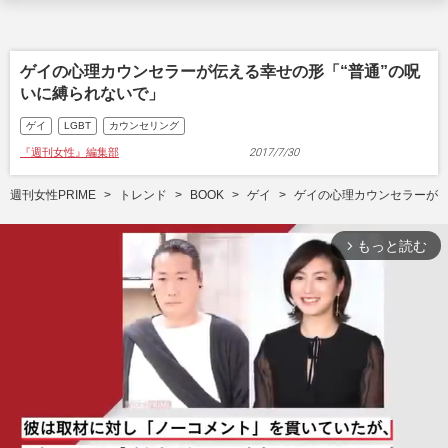
ゲイの心理カウンセラーが伝える幸せの形「“普通”の呪
いに縛られないで」
ゲイ
LGBT
カウンセリング
『週刊女性』編集部
2017/7/30
週刊女性PRIME
トレンド
BOOK
ゲイ
ゲイの心理カウンセラーが伝
もっと読む
arrow_forward_ios