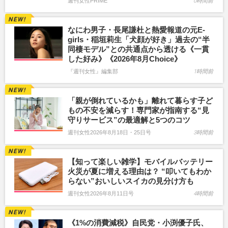
週刊女性PRIME
0時間前
なにわ男子・長尾謙杜と熱愛報道の元E-
girls・稲垣莉生「犬顔が好き」過去の“半
同棲モデル”との共通点から透ける《一貫
した好み》《2026年8月Choice》
『週刊女性』編集部
1時間前
「親が倒れているかも」離れて暮らす子ど
もの不安を減らす！専門家が指南する“見
守りサービス”の最適解と5つのコツ
週刊女性2026年8月18日・25日号
3時間前
【知って楽しい雑学】モバイルバッテリー
火災が夏に増える理由は？ “叩いてもわか
らない”おいしいスイカの見分け方も
週刊女性2026年8月11日号
4時間前
《1%の消費減税》自民党・小渕優子氏、