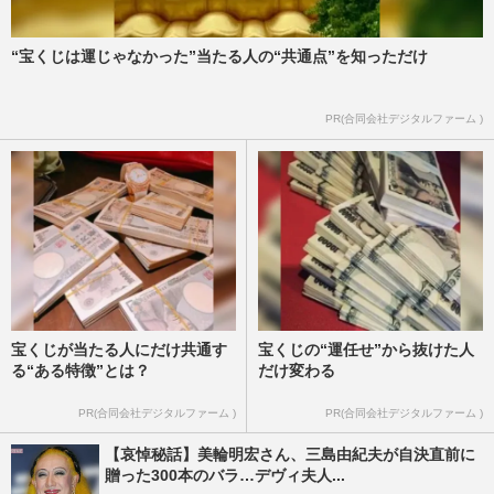
“宝くじは運じゃなかった”当たる人の“共通点”を知っただけ
PR(合同会社デジタルファーム )
宝くじが当たる人にだけ共通す
宝くじの“運任せ”から抜けた人
る“ある特徴”とは？
だけ変わる
PR(合同会社デジタルファーム )
PR(合同会社デジタルファーム )
【哀悼秘話】美輪明宏さん、三島由紀夫が自決直前に
贈った300本のバラ…デヴィ夫人...