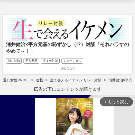
浦井健治×平方元基の恥ずかし（!?）対談「それバラすの
やめて～！」
浦井健治
平方元基
生イケ対談
ミュージカル
2017/9/9
週刊女性PRIME
連載
生で会えるイケメン リレー対談
浦井健治×平方
広告の下にコンテンツが続きます
もっと読む
arrow_forward_ios