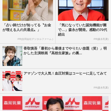
「占い師だけが知ってる〝お金
「気になっていた認知機能が菌
が増える人の共通点〟」
で…」森永が開発。感動の70代
続出
PR(合同会社デジタルファーム )
PR(森永乳業)
香取慎吾「最初から最後までやりたい放題（笑）」明
かした主演映画『高校生家族』の裏...
アマゾンで大人気！血圧対策はコーヒーに足してみて
PR(森永乳業)