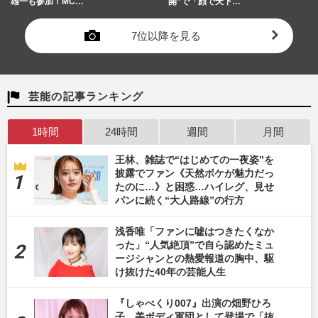
雄一も参加！MC…
開”で「顔で天下…
7位以降を見る
芸能の記事ランキング
1時間
24時間
週間
月間
王林、雑誌で“はじめての一夜姿”を
披露でファン《天然ボケが魅力だっ
たのに…》と困惑…ハイレグ、見せ
パンに続く“大人路線”の行方
浅香唯「ファンに嘘はつきたくなか
った」“人気絶頂”で自ら認めたミュ
ージシャンとの熱愛報道の胸中、駆
け抜けた40年の芸能人生
『しゃべくり007』出演の畑野ひろ
子、美ボディ軍団として登場で「抜