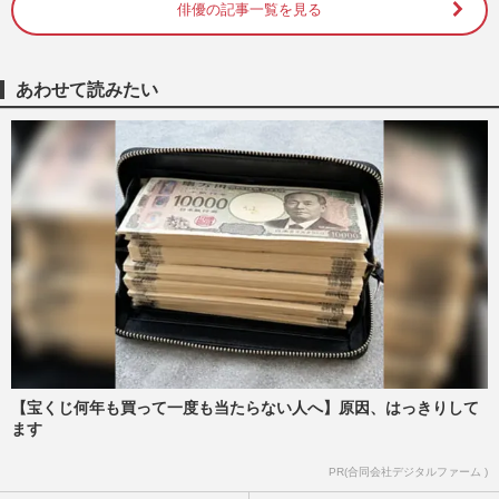
俳優の記事一覧を見る
小池徹平×浦井健治、恋人に求める条件は
「自分と似てる人」「僕は従うのみ (笑)」
あわせて読みたい
週刊女性PRIME
2017/8/26
ミュージカル界のプリンス・浦井健治の俳
優デビューは『仮面ライダークウガ』
週刊女性2016年9月6日号
2016/8/28
【宝くじ何年も買って一度も当たらない人へ】原因、はっきりして
ます
PR(合同会社デジタルファーム )