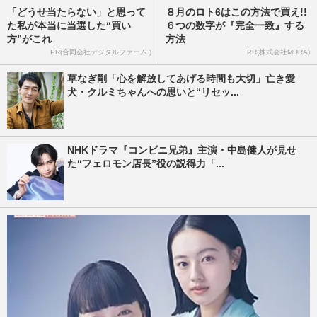
「どうせ当たらない」と思って
８月のロト6はこの方法で買え!!
た私が本当に当選した“買い
６つの数字が『完全一致』する
方”がこれ
方法
PR(合同会社デジタルファーム )
PR(株式会社MURA)
草なぎ剛「心を解放してあげる時間も大切」亡き愛
犬・クルミちゃんへの思いと“リセッ...
NHKドラマ『コンビニ兄弟』主演・中島健人が見せ
た“フェロモン店長”役の説得力「...