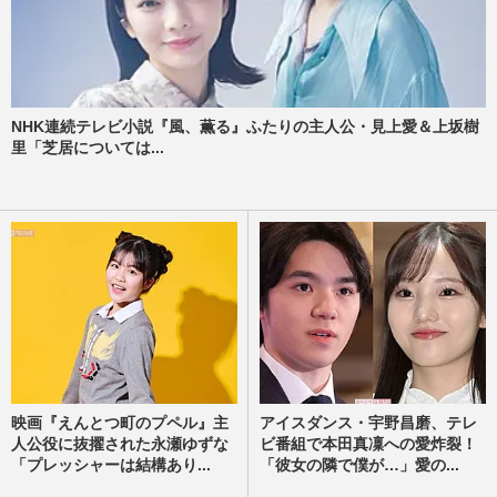
NHK連続テレビ小説『風、薫る』ふたりの主人公・見上愛＆上坂樹
里「芝居については...
映画『えんとつ町のプペル』主
アイスダンス・宇野昌磨、テレ
人公役に抜擢された永瀬ゆずな
ビ番組で本田真凜への愛炸裂！
「プレッシャーは結構あり...
「彼女の隣で僕が…」愛の...