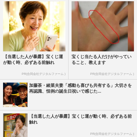
【当選した人が暴露】宝くじ運
宝くじ当たる人だけがやってい
が動く時、必ずある前触れ
ること、教えます
PR(合同会社デジタルファーム )
PR(合同会社デジタルファーム )
加藤茶・綾菜夫妻「感動も喜びも共有する」大切さを
再認識、恒例の誕生日祝いで感じた...
【当選した人が暴露】宝くじ運が動く時、必ずある前
触れ
PR(合同会社デジタルファーム )