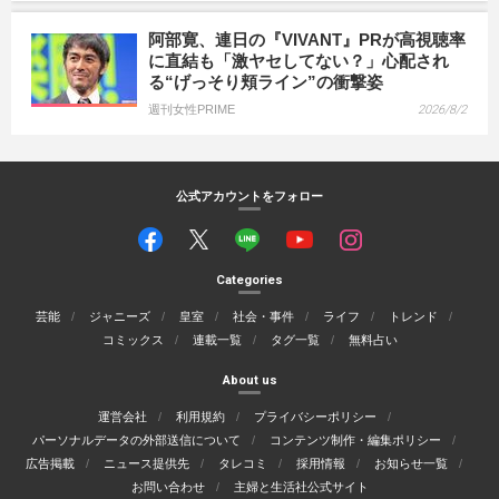
阿部寛、連日の『VIVANT』PRが高視聴率
に直結も「激ヤセしてない？」心配され
る“げっそり頬ライン”の衝撃姿
週刊女性PRIME
2026/8/2
公式アカウントをフォロー
Categories
芸能
ジャニーズ
皇室
社会・事件
ライフ
トレンド
コミックス
連載一覧
タグ一覧
無料占い
About us
運営会社
利用規約
プライバシーポリシー
パーソナルデータの外部送信について
コンテンツ制作・編集ポリシー
広告掲載
ニュース提供先
タレコミ
採用情報
お知らせ一覧
お問い合わせ
主婦と生活社公式サイト