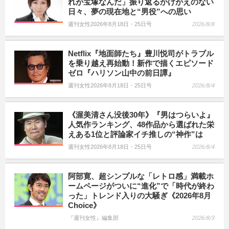
れが宝塚なんだ」振り返るかけがえのない
日々、夢の現在地と“男役”への思い
週刊女性2026年8月18日・25日号
2026/8/8
Netflix『地面師たち』豊川悦司がトラブル
を乗り越え再始動！新作で描くエピソード
ゼロ『ハリソン山中の前日譚』
週刊女性2026年8月18日・25日号
2026/8/4
《渥美清さん没後30年》『男はつらいよ』
人気作ランキング、48作品から選ばれた栄
えある1位と評論家イチ推しの“神作”は
週刊女性2026年8月18日・25日号
2026/8/4
阿部寛、超シンプルな「レトロ感」満載ホ
ームページがついに“進化”で「時代が終わ
った」トレンド入りの大騒ぎ《2026年8月
Choice》
『週刊女性』編集部
2026/8/3