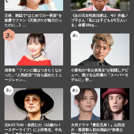
王林、雑誌で“はじめての一夜姿”を
《あの元女性政治家は、今》井脇ノ
披露でファン《天然ボケが魅力だっ
ブ子さん「私には子どもが5万人い
たのに…》…
る」体重38kg…
浅香唯「ファンに嘘はつきたくなか
小栗旬の“非公表長女”が顔隠しデビ
った」“人気絶頂”で自ら認めたミュ
ュー、透ける山田優の「スーパーモ
ージシャン…
デルに」野…
元KAT-TUN・赤西仁の〈42歳のバ
大河ドラマ『豊臣兄弟！』山田涼
ースデーライブ〉に上田竜也、中丸
介・栗原類ら初出演組の“扮装公