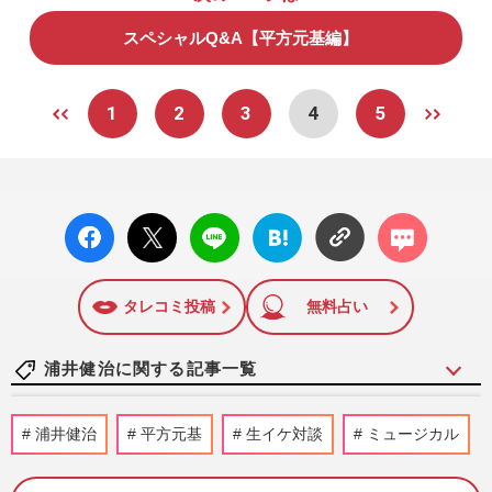
スペシャルQ&A【平方元基編】
1
2
3
4
5
facebo
X ポス
LINE
はてな
コメン
ok い
ト
ブック
ト
いね
マーク
に追加
タレコミ投稿
無料占い
浦井健治に関する記事一覧
浦井健治、福田雄一の演出舞台で「キスも
浦井健治
平方元基
生イケ対談
ミュージカル
した戦友」城田優とタッグ！
週刊女性2018年2月13日号
2018/2/7