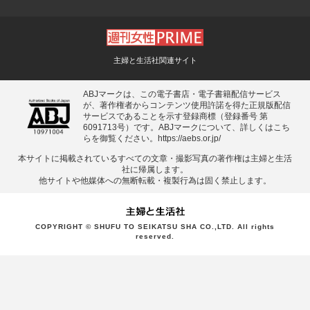
主婦と生活社関連サイト
ABJマークは、この電子書店・電子書籍配信サービス
が、著作権者からコンテンツ使用許諾を得た正規版配信
サービスであることを示す登録商標（登録番号 第
6091713号）です。ABJマークについて、詳しくはこち
らを御覧ください。
https://aebs.or.jp/
本サイトに掲載されているすべての⽂章・撮影写真の著作権は主婦と⽣活
社に帰属します。
他サイトや他媒体への無断転載・複製⾏為は固く禁⽌します。
COPYRIGHT © SHUFU TO SEIKATSU SHA CO.,LTD. All rights
reserved.