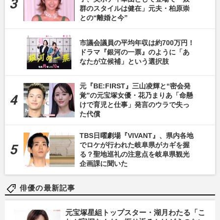
群のスタイルは健在」元夫・柏原崇
との“離婚と今”
市議会議員の平均年収は約700万円！
ドラマ『銀河の一票』のように「あ
なたが立候補」という選択肢
元『BE:FIRST』三山凌輝と“密会発
覚”の元宝塚女優・花乃まりあ「命懸
けで育児と仕事」発言のウラで失っ
た代償
TBS日曜劇場『VIVANT』、県内各地
でロケが行われた岐阜県がカギを握
る？聖地巡礼の注意点を岐阜県観光
企画課に聞いた
俳優の最新記事
元宝塚星組トップスター・湖月わたる「こ