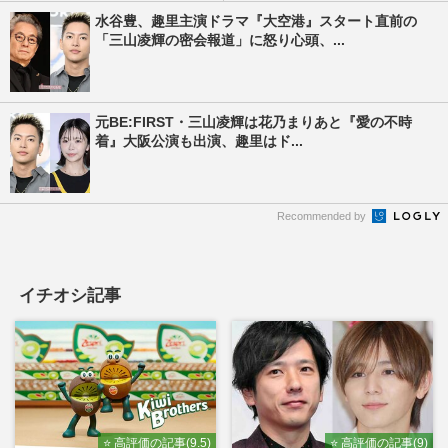
水谷豊、趣里主演ドラマ『大空港』スタート直前の
「三山凌輝の密会報道」に怒り心頭、...
元BE:FIRST・三山凌輝は花乃まりあと『愛の不時
着』大阪公演も出演、趣里はド...
Recommended by
イチオシ記事
⭐ 高評価の記事(9.5)
⭐ 高評価の記事(9)