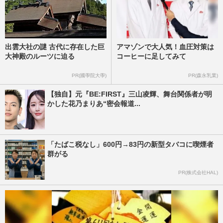
出雲大社の謎 古代に存在した巨
アマゾンで大人気！血圧対策は
大神殿のルーツに迫る
コーヒーに足してみて
PR(國學院大學)
PR(森永乳業)
【独自】元『BE:FIRST』三山凌輝、舞台関係者が明
かした花乃まりあ“密会報道...
「たばこ税なし」600円→83円の新型タバコに喫煙者
群がる
PR(株式会社HAL)