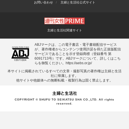
お問い合わせ
主婦と生活社公式サイト
主婦と生活社関連サイト
ABJマークは、この電子書店・電子書籍配信サービス
が、著作権者からコンテンツ使用許諾を得た正規版配信
サービスであることを示す登録商標（登録番号 第
6091713号）です。ABJマークについて、詳しくはこち
らを御覧ください。
https://aebs.or.jp/
本サイトに掲載されているすべての⽂章・撮影写真の著作権は主婦と⽣活
社に帰属します。
他サイトや他媒体への無断転載・複製⾏為は固く禁⽌します。
COPYRIGHT © SHUFU TO SEIKATSU SHA CO.,LTD. All rights
reserved.