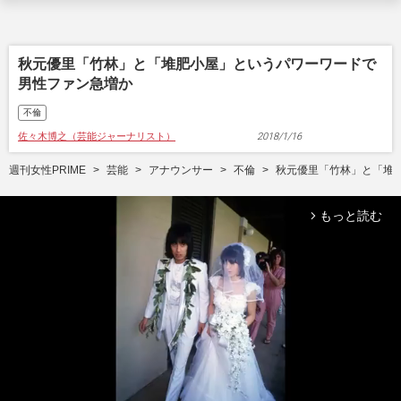
秋元優里「竹林」と「堆肥小屋」というパワーワードで
男性ファン急増か
不倫
佐々木博之（芸能ジャーナリスト）
2018/1/16
週刊女性PRIME
芸能
アナウンサー
不倫
秋元優里「竹林」と「堆
もっと読む
arrow_forward_ios