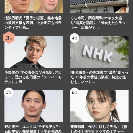
滝沢秀明氏「男手が必要」熊本地震
くら寿司、閉店間際の“ネタ大盛
の復興支援を表明、中居正広もボラ
り”写真が話題に「出会えたらラッ
ンティア計画…
キー」広報が明…
小栗旬の“非公表長女”が顔隠しデビ
NHK職員への性加害で“出禁”食らっ
ュー、透ける山田優の「スーパーモ
た〈5年前の番組出演者〉特定が進
デルに」野…
むも、ネット…
野村周平、ユニクロ“モデル美女”・
齋藤飛鳥「作品に対して失礼」【推
石田夢実と熱愛報道！下半身強調の
しの子】実写化ドラマのオファー