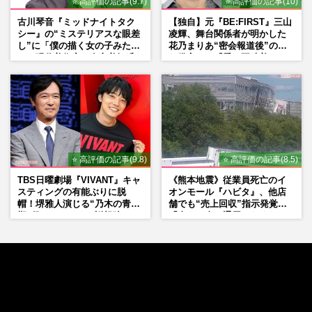
⭐ 高評価の記事(9.7)
⭐ 高評価の記事(10)
古川琴音『ミッドナイトタク
【独自】元『BE:FIRST』三山
シー』の“ミステリアスな眼差
凌輝、舞台関係者が明かした
し”に「僕の描く女の子みた
花乃まりあ“密会報道後”の呆
い」現代美術家・奈良美智氏
れ発言と、『愛の不時着』の
もSNSで“公認”
劇場が答えた共演舞台の行方
⭐ 高評価の記事(9.8)
⭐ 高評価の記事(8.5)
TBS日曜劇場『VIVANT』キャ
《熊本地震》従業員死亡のイ
スティングの有能ぶりに脱
オンモール『ハビタ』、他店
帽！堺雅人演じる“乃木の青年
舗でも“売上回収”指示発覚で
期”役は、そっくり説根強い
「命より金」通用しなくなっ
Mr.Children桜井和寿のバンド
た言い訳
マン長男・櫻井海音だった