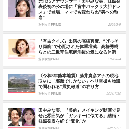
元TBSアナウンサー・田中みな実、妊娠発
表後初の公の場に「背中パックリ大胆ドレ
ス」で登場、ママでも変わらぬ“美への執
念”
週刊女性PRIME
2026/8/6
『有吉クイズ』出演の高橋真麻、“げっそ
り両腕”で心配された体重増減、高橋秀樹
らとの二世帯住宅解消後の気になる体調
週刊女性PRIME
2026/8/4
《令和8年熊本地震》藤井貴彦アナの現地
取材に「邪魔でしかない」ヘリ空撮も物議
で問われる“震災報道”の在り方
週刊女性PRIME
2026/7/30
田中みな実、『美的』メイキング動画で見
せた雰囲気が「ガッキーに似てる」結婚・
妊娠発表を経て“変化”か
週刊女性PRIME
2026/7/27