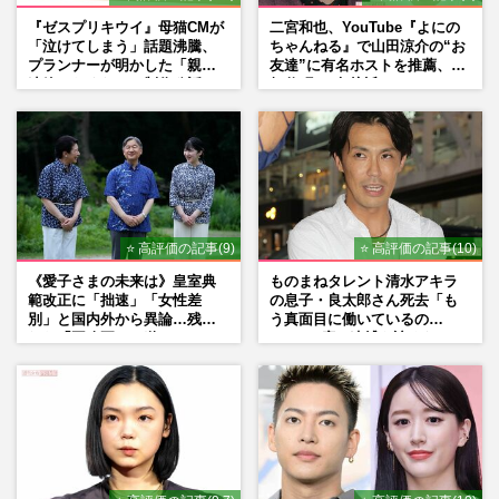
『ゼスプリキウイ』母猫CMが
二宮和也、YouTube『よにの
「泣けてしまう」話題沸騰、
ちゃんねる』で山田涼介の“お
プランナーが明かした「親に
友達”に有名ホストを推薦、歌
連絡したくなる」制作秘話
舞伎町に“急接近”でファン
「関わらないで！」
⭐ 高評価の記事(9)
⭐ 高評価の記事(10)
《愛子さまの未来は》皇室典
ものまねタレント清水アキラ
範改正に「拙速」「女性差
の息子・良太郎さん死去「も
別」と国内外から異論…残さ
う真面目に働いているの
れた「再改正」の道
で」、2度の逮捕も諦めなかっ
た芸能界“波乱に満ちた37年”