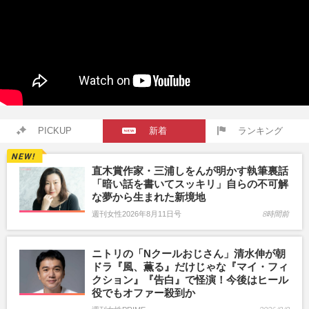
PICKUP
新着
ランキング
直木賞作家・三浦しをんが明かす執筆裏話
「暗い話を書いてスッキリ」自らの不可解
な夢から生まれた新境地
週刊女性2026年8月11日号
8時間前
ニトリの「Nクールおじさん」清水伸が朝
ドラ『風、薫る』だけじゃな『マイ・フィ
クション』『告白』で怪演！今後はヒール
役でもオファー殺到か