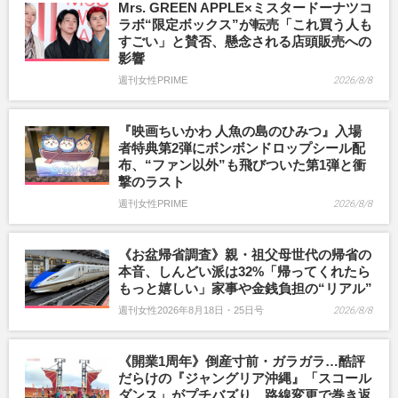
Mrs. GREEN APPLE×ミスタードーナツコ
ラボ“限定ボックス”が転売「これ買う人も
すごい」と賛否、懸念される店頭販売への
影響
週刊女性PRIME
2026/8/8
『映画ちいかわ 人魚の島のひみつ』入場
者特典第2弾にボンボンドロップシール配
布、“ファン以外”も飛びついた第1弾と衝
撃のラスト
週刊女性PRIME
2026/8/8
《お盆帰省調査》親・祖父母世代の帰省の
本音、しんどい派は32%「帰ってくれたら
もっと嬉しい」家事や金銭負担の“リアル”
週刊女性2026年8月18日・25日号
2026/8/8
《開業1周年》倒産寸前・ガラガラ…酷評
だらけの『ジャングリア沖縄』「スコール
ダンス」がプチバズり、路線変更で巻き返