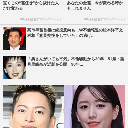
宝くじの“運任せ”から抜けた人
あなたの金運、今が変わる時か
だけ変わる
もしれません
PR(合同会社デジタルファーム )
PR(合同会社デジタルファーム )
高市早苗首相は続投意向も…W不倫報道の松本洋平文
科相「意見交換をしていた」の逃げ...
「奥さんがいても平気」不倫騒動から30年…51歳・葉
月里緒奈が近影を公開、90年...