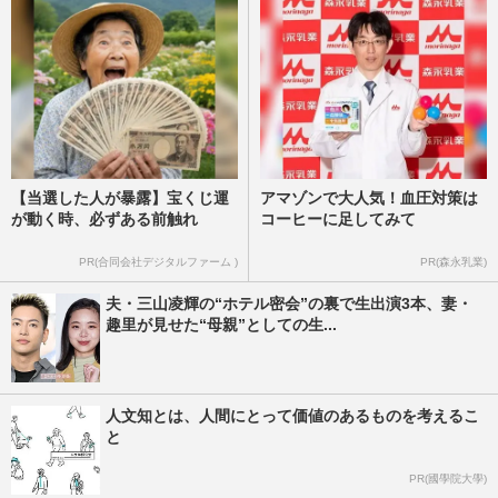
【当選した人が暴露】宝くじ運
アマゾンで大人気！血圧対策は
が動く時、必ずある前触れ
コーヒーに足してみて
PR(合同会社デジタルファーム )
PR(森永乳業)
夫・三山凌輝の“ホテル密会”の裏で生出演3本、妻・
趣里が見せた“母親”としての生...
人文知とは、人間にとって価値のあるものを考えるこ
と
PR(國學院大學)