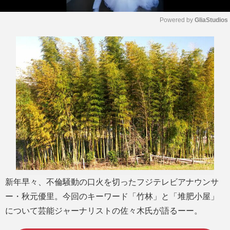
Powered by 
GliaStudios
M
u
t
e
新年早々、不倫騒動の口火を切ったフジテレビアナウンサ
ー・秋元優里。今回のキーワード「竹林」と「堆肥小屋」
について芸能ジャーナリストの佐々木氏が語るーー。