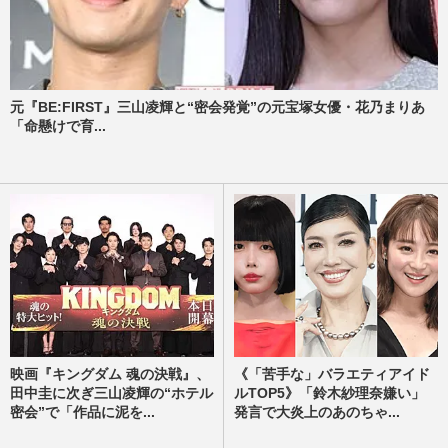
元『BE:FIRST』三山凌輝と“密会発覚”の元宝塚女優・花乃まりあ
「命懸けで育...
映画『キングダム 魂の決戦』、
《「苦手な」バラエティアイド
田中圭に次ぎ三山凌輝の“ホテル
ルTOP5》「鈴木紗理奈嫌い」
密会”で「作品に泥を...
発言で大炎上のあのちゃ...