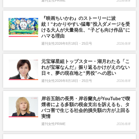
週刊女性PRIME
2026/8/8
『映画ちいかわ』のストーリーに波
紋！“わかりやすい猛毒”投入ダメージを受
ける大人が大量発生、“子ども向け作品”に
ハマる理由
週刊女性2026年8月18日・25日号
2026/8/8
元宝塚星組トップスター・湖月わたる「こ
れが宝塚なんだ」振り返るかけがえのない
日々、夢の現在地と“男役”への思い
週刊女性2026年8月18日・25日号
2026/8/8
岸谷五朗の長男・岸谷蘭丸がYouTubeで喫
煙者による多額の税金支出を訴えるも、タ
バコ害で生じる社会的損失額の方が上回る
実情
週刊女性PRIME
2026/8/8