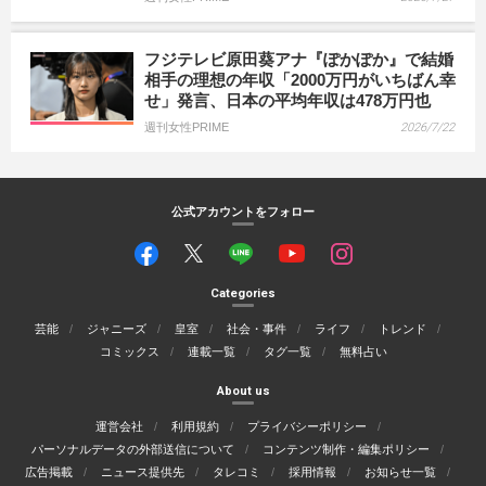
フジテレビ原田葵アナ『ぽかぽか』で結婚
相手の理想の年収「2000万円がいちばん幸
せ」発言、日本の平均年収は478万円也
週刊女性PRIME
2026/7/22
公式アカウントをフォロー
Categories
芸能
ジャニーズ
皇室
社会・事件
ライフ
トレンド
コミックス
連載一覧
タグ一覧
無料占い
About us
運営会社
利用規約
プライバシーポリシー
パーソナルデータの外部送信について
コンテンツ制作・編集ポリシー
広告掲載
ニュース提供先
タレコミ
採用情報
お知らせ一覧