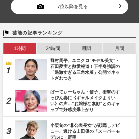
7位以降を見る
芸能の記事ランキング
1時間
24時間
週間
月間
野村周平、ユニクロ“モデル美女”・
石田夢実と熱愛報道！下半身強調の
「過激すぎる三角水着」公開でネッ
トざわつき
ぱーてぃーちゃん・信子、衝撃のす
っぴん姿に《ギャルメイクよりい
い》の声…“お嬢様な素顔”とのギャ
ップで好感度爆上がり
小栗旬の“非公表長女”が顔隠しデビ
ュー、透ける山田優の「スーパーモ
デルに」野望