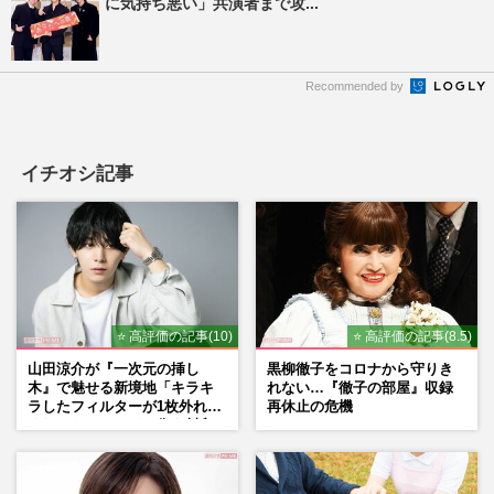
に気持ち悪い」共演者まで攻...
Recommended by
イチオシ記事
⭐ 高評価の記事(10)
⭐ 高評価の記事(8.5)
山田涼介が『一次元の挿し
黒柳徹子をコロナから守りき
木』で魅せる新境地「キラキ
れない…『徹子の部屋』収録
ラしたフィルターが1枚外れて
再休止の危機
くれたら」アイドル像を封印
した覚悟