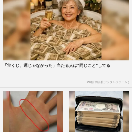
Snow Man『おそ松さん』前代未聞の“未
完成”報告会「仕上がってなくて、すいま
シェーん」
週刊女性2022年3月29日•4月5日号
2022/3/16
赤塚不二夫の神対応に学ぶ、「やってしま
った！」とき気力を復活させる“魔法の言
葉”
西沢 泰生
2021/6/24
「宝くじ、運じゃなかった」当たる人は“同じこと”してる
和田雅成、2.5次元人気俳優の「スター
PR(合同会社デジタルファーム )
性」と「茶目っ気」を両立する魅力の源
阿雅佐
2020/4/11