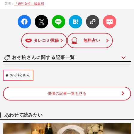
著者：
『週刊女性』編集部
facebo
X ポス
LINE
はてな
コメン
ok い
ト
ブック
ト
いね
マーク
に追加
タレコミ投稿
無料占い
おそ松さんに関する記事一覧
Aぇ！group・草間リチャード敬太、映画
おそ松さん
『おそ松さん』公開延期も「普通にいるじ
ゃん」衝撃の予告映像が波紋
週刊女性PRIME
2025/10/30
俳優の記事一覧を見る
《“既婚隠し10年不倫”報道》『鬼滅』『呪
術』出演の声優・櫻井孝宏を“旦那”呼ばわ
あわせて読みたい
りしていた不倫相手に…
週刊女性PRIME
2022/10/28