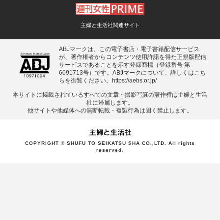
主婦と生活社関連サイト
ABJマークは、この電子書店・電子書籍配信サービス
が、著作権者からコンテンツ使用許諾を得た正規版配信
サービスであることを示す登録商標（登録番号 第
6091713号）です。ABJマークについて、詳しくはこち
らを御覧ください。
https://aebs.or.jp/
本サイトに掲載されているすべての⽂章・撮影写真の著作権は主婦と⽣活
社に帰属します。
他サイトや他媒体への無断転載・複製⾏為は固く禁⽌します。
COPYRIGHT © SHUFU TO SEIKATSU SHA CO.,LTD. All rights
reserved.