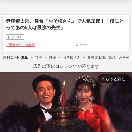
赤澤遼太郎、舞台『おそ松さん』で人気加速！「僕にと
ってあの5人は最強の先生」
おそ松さん
『週刊女性』編集部
2018/2/3
週刊女性PRIME
芸能
俳優
おそ松さん
赤澤遼太郎、舞台『おそ松
広告の下にコンテンツが続きます
もっと読む
arrow_forward_ios