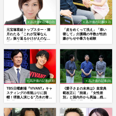
⭐ 高評価の記事(10)
⭐ 高評価の記事(9.3)
元宝塚星組トップスター・湖
「皮をめくって洗え」「添い
月わたる「これが宝塚なん
寝して」介護職の半数が性的
だ」振り返るかけがえのない
嫌がらせや暴力を経験
日々、夢の現在地と“男役”へ
の思い
⭐ 高評価の記事(9.8)
⭐ 高評価の記事(9)
TBS日曜劇場『VIVANT』キャ
《愛子さまの未来は》皇室典
スティングの有能ぶりに脱
範改正に「拙速」「女性差
帽！堺雅人演じる“乃木の青年
別」と国内外から異論…残さ
期”役は、そっくり説根強い
れた「再改正」の道
Mr.Children桜井和寿のバンド
マン長男・櫻井海音だった