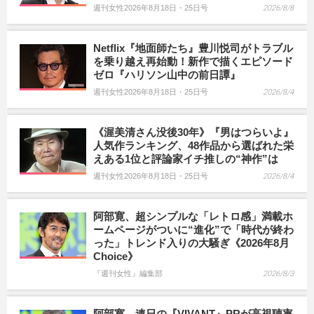
週刊女性2026年8月18日・25日号
2026/8/8
Netflix『地面師たち』豊川悦司がトラブル
を乗り越え再始動！新作で描くエピソード
ゼロ『ハリソン山中の前日譚』
週刊女性2026年8月18日・25日号
2026/8/4
《渥美清さん没後30年》『男はつらいよ』
人気作ランキング、48作品から選ばれた栄
えある1位と評論家イチ推しの“神作”は
週刊女性2026年8月18日・25日号
2026/8/4
阿部寛、超シンプルな「レトロ感」満載ホ
ームページがついに“進化”で「時代が終わ
った」トレンド入りの大騒ぎ《2026年8月
Choice》
『週刊女性』編集部
2026/8/3
阿部寛、連日の『VIVANT』PRが高視聴率