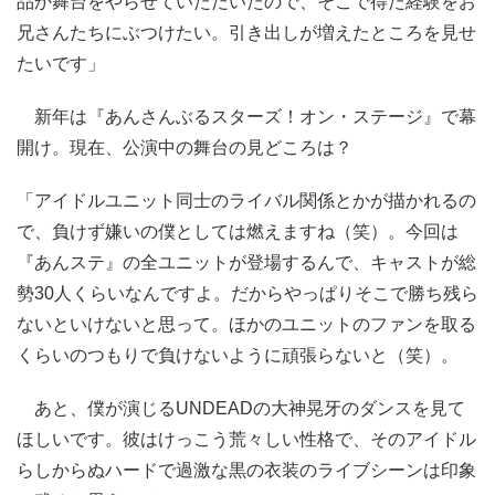
品か舞台をやらせていただいたので、そこで得た経験をお
兄さんたちにぶつけたい。引き出しが増えたところを見せ
たいです」
新年は『あんさんぶるスターズ！オン・ステージ』で幕
開け。現在、公演中の舞台の見どころは？
「アイドルユニット同士のライバル関係とかが描かれるの
で、負けず嫌いの僕としては燃えますね（笑）。今回は
『あんステ』の全ユニットが登場するんで、キャストが総
勢30人くらいなんですよ。だからやっぱりそこで勝ち残ら
ないといけないと思って。ほかのユニットのファンを取る
くらいのつもりで負けないように頑張らないと（笑）。
あと、僕が演じるUNDEADの大神晃牙のダンスを見て
ほしいです。彼はけっこう荒々しい性格で、そのアイドル
らしからぬハードで過激な黒の衣装のライブシーンは印象