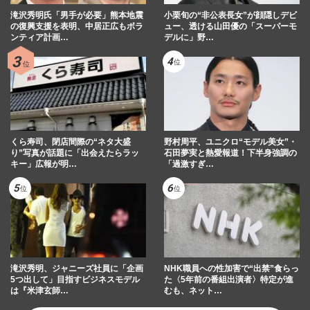
滝沢秀明氏「男手が必要」熊本地震
小栗旬の“非公表長女”が顔隠しデビ
の復興支援を表明、中居正広もボラ
ュー、透ける山田優の「スーパーモ
ンティア計画…
デルに」野…
くら寿司、閉店間際の“ネタ大盛
野村周平、ユニクロ“モデル美女”・
り”写真が話題に「出会えたらラッ
石田夢実と熱愛報道！下半身強調の
キー」広報が明…
「過激すぎ…
滝沢秀明、ジャニーズ社員に「企画
NHK職員への性加害で“出禁”食らっ
5つ出して」目指すビジネスモデル
た〈5年前の番組出演者〉特定が進
は『米津玄師…
むも、ネット…