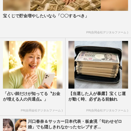
宝くじで貯金増やしたいなら「〇〇するべき」
PR(合同会社デジタルファーム )
「占い師だけが知ってる〝お金
【当選した人が暴露】宝くじ運
が増える人の共通点〟」
が動く時、必ずある前触れ
PR(合同会社デジタルファーム )
PR(合同会社デジタルファーム )
川口春奈＆サッカー日本代表・板倉滉「匂わせゼロ
婚」でも隠しきれなかったセレブすぎ...