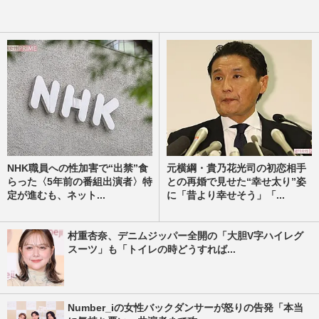
NHK職員への性加害で“出禁”食
元横綱・貴乃花光司の初恋相手
らった〈5年前の番組出演者〉特
との再婚で見せた“幸せ太り”姿
定が進むも、ネット...
に「昔より幸せそう」「...
村重杏奈、デニムジッパー全開の「大胆V字ハイレグ
スーツ」も「トイレの時どうすれば...
Number_iの女性バックダンサーが怒りの告発「本当