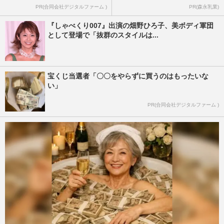
PR(合同会社デジタルファーム )
PR(森永乳業)
『しゃべくり007』出演の畑野ひろ子、美ボディ軍団
として登場で「抜群のスタイルは...
宝くじ当選者「〇〇をやらずに買うのはもったいな
い」
PR(合同会社デジタルファーム )