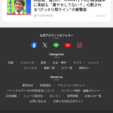
に直結も「激ヤセしてない？」心配され
る“げっそり頬ライン”の衝撃姿
週刊女性PRIME
2026/8/2
公式アカウントをフォロー
Categories
芸能
ジャニーズ
皇室
社会・事件
ライフ
トレンド
コミックス
連載一覧
タグ一覧
無料占い
About us
運営会社
利用規約
プライバシーポリシー
パーソナルデータの外部送信について
コンテンツ制作・編集ポリシー
広告掲載
ニュース提供先
タレコミ
採用情報
お知らせ一覧
お問い合わせ
主婦と生活社公式サイト