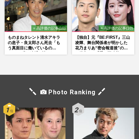
⭐ 高評価の記事(10)
⭐ 高評価の記事(10)
ものまねタレント清水アキラ
【独自】元『BE:FIRST』三山
の息子・良太郎さん死去「も
凌輝、舞台関係者が明かした
う真面目に働いているの
花乃まりあ“密会報道後”の呆
で」、2度の逮捕も諦めなかっ
れ発言と、『愛の不時着』の
た芸能界“波乱に満ちた37年”
劇場が答えた共演舞台の行方
Photo Ranking