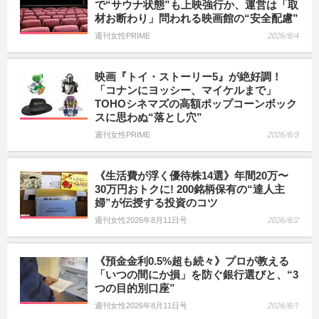
で“サウナ状態”も上映強行か、運営は「取
材お断わり」問われる映画館の“安全配慮”
週刊女性PRIME
2026/8/4
映画『トイ・ストーリー5』が絶好調！
「コナンにヨッシー、マイケルまで」
TOHOシネマズの高額ポップコーンボック
スに思わぬ“落とし穴”
週刊女性PRIME
2026/8/3
《生活費が浮く優待株14選》年間20万〜
30万円おトクに! 200銘柄保有の“達人主
婦”が伝授する投資のコツ
週刊女性2026年8月11日号
2026/8/2
《預金金利0.5%超も続々》プロが教える
「いつの間にか損」を防ぐ銀行選びと、“3
つの目的別口座”
週刊女性2026年8月11日号
2026/8/1