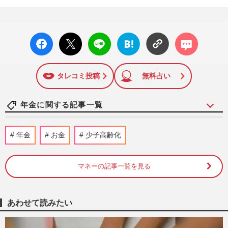
facebo
X ポス
LINE
はてな
コメン
ok い
ト
ブック
ト
いね
マーク
に追加
タレコミ投稿
無料占い
年金に関する記事一覧
《老後のお金》55歳からの15年が分かれ
年金
お金
少子高齢化
道…完全リタイアを遅らせて資金が必要な
期間を縮める方法
週刊女性2026年6月23日号
2026/6/14
マネーの記事一覧を見る
高市早苗首相、JRの値上げによる“逆転現
象”への対策は…通勤手当の保険料除外に
あわせて読みたい
慎重姿勢崩さず国民から批…
週刊女性PRIME
2026/3/26