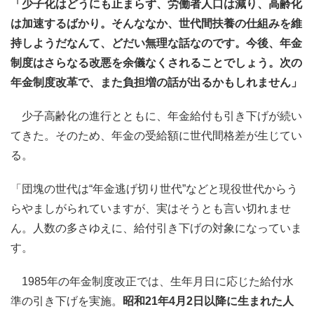
「少子化はどうにも止まらず、労働者人口は減り、高齢化
は加速するばかり。そんななか、世代間扶養の仕組みを維
持しようだなんて、どだい無理な話なのです。今後、年金
制度はさらなる改悪を余儀なくされることでしょう。次の
年金制度改革で、また負担増の話が出るかもしれません」
少子高齢化の進行とともに、年金給付も引き下げが続い
てきた。そのため、年金の受給額に世代間格差が生じてい
る。
「団塊の世代は“年金逃げ切り世代”などと現役世代からう
らやましがられていますが、実はそうとも言い切れませ
ん。人数の多さゆえに、給付引き下げの対象になっていま
す。
1985年の年金制度改正では、生年月日に応じた給付水
準の引き下げを実施。
昭和21年4月2日以降に生まれた人