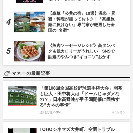
【豪華『公共の宿』10選】温泉・景
観・料理が揃っておトク！「高級旅
館に負けない」専門家が厳選した全
国の“名宿”
《魚肉ソーセージレシピ》高タンパ
ク＆低カロリーがうれしい SNSで
話題のやみつき“ギョニソ”おかず
マネーの最新記事
「第108回全国高校野球選手権大会」開幕
も巨人・田中将大は「ドームじゃダメな
の？」日本高野連が甲子園開催に固執す
る“カネの事情”
週刊女性PRIME
2026/8/5
TOHOシネマズ大井町、空調トラブル