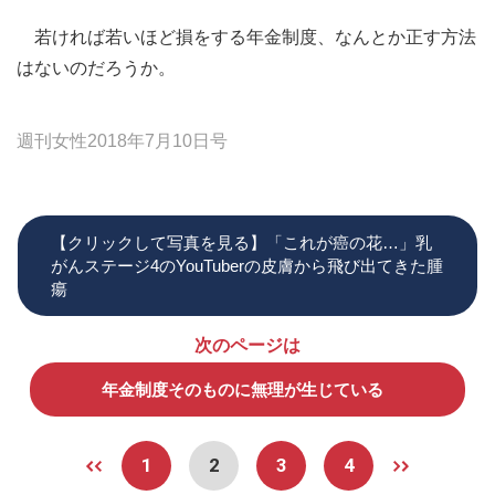
若ければ若いほど損をする年金制度、なんとか正す方法
はないのだろうか。
週刊女性2018年7月10日号
【クリックして写真を見る】「これが癌の花…」乳
がんステージ4のYouTuberの皮膚から飛び出てきた腫
瘍
次のページは
年金制度そのものに無理が生じている
1
2
3
4