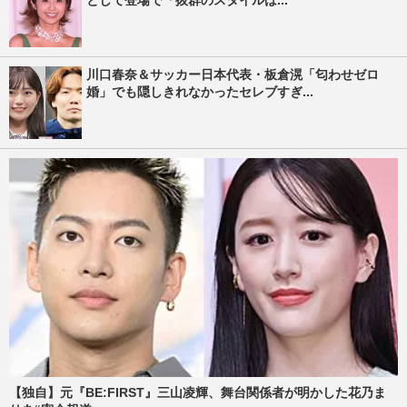
として登場で「抜群のスタイルは...
川口春奈＆サッカー日本代表・板倉滉「匂わせゼロ
婚」でも隠しきれなかったセレブすぎ...
【独自】元『BE:FIRST』三山凌輝、舞台関係者が明かした花乃ま