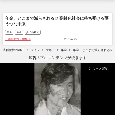
年金、どこまで減らされる!? 高齢化社会に待ち受ける憂
うつな未来
年金
お金
少子高齢化
『週刊女性』編集部
2018/6/29
週刊女性PRIME
ライフ
マネー
年金
年金、どこまで減らされる!?
広告の下にコンテンツが続きます
もっと読む
arrow_forward_ios