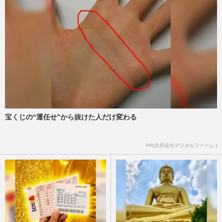
《老後を生き抜く賢い“退職金”活用テク》
まずは年金額を確認、投資に回す基準と医
療費・介護費に必要な用…
週刊女性2026年3月24日・31日号
2026/3/21
【東京アプリ】1.1万円ポイント付与！ IT
専門家「使えるか疑問」の声
週刊女性2026年2月17日号
2026/2/15
宝くじの“運任せ”から抜けた人だけ変わる
親の介護施設探しは月額利用料は年金内で
PR(合同会社デジタルファーム )
「お金とタイミング」の正解、介護当事者
が語る“リアル”
週刊女性2025年12月16日号
2025/12/7