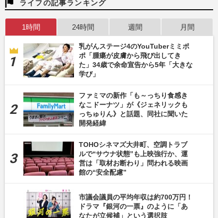
ライフの記事ランキング
1時間
24時間
週間
月間
乳がんステージ4のYouTuberミミポ
ポ「腫瘍が皮膚から飛び出してき
た」34歳で余命宣告から5年「大きな
学び」
ファミマの新作「も～っちり食感き
なこドーナツ」が《ジェネリックも
っちゅりん》と話題、同社に聞いた
開発経緯
TOHOシネマズ大井町、空調トラブ
ルで“サウナ状態”も上映強行か、運
営は「取材お断わり」問われる映画
館の“安全配慮”
市議会議員の平均年収は約700万円！
ドラマ『銀河の一票』のように「あ
なたが立候補」という選択肢