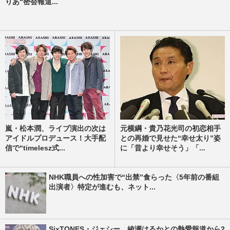
りあ“密会報道...
嵐・松本潤、ライブ演出の次は
元横綱・貴乃花光司の初恋相手
アイドルプロデュース！大手配
との再婚で見せた“幸せ太り”姿
信で“timelesz式...
に「昔より幸せそう」「...
NHK職員への性加害で“出禁”食らった〈5年前の番組
出演者〉特定が進むも、ネット...
SixTONES・ジェシー、綾瀬はるかとの熱愛報道から2