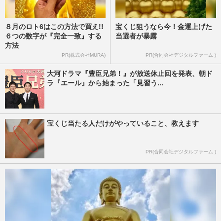
８月のロト6はこの方法で買え!!
宝くじ狙うなら今！金運上げた
６つの数字が『完全一致』する
当選者が暴露
方法
PR(株式会社MURA)
PR(合同会社デジタルファーム )
大河ドラマ『豊臣兄弟！』が放送休止回を発表、朝ド
ラ『エール』から始まった「見習う...
宝くじ当たる人だけがやっていること、教えます
PR(合同会社デジタルファーム )