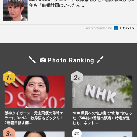
年も「結婚計画はいったん...
Recommended by
Photo Ranking
阪神タイガース・元山飛優の落球エ
NHK職員への性加害で“出禁”食らっ
ラーに DeNA・牧秀悟もビックリ！
た〈5年前の番組出演者〉特定が進
2連覇目指す藤…
むも、ネット…