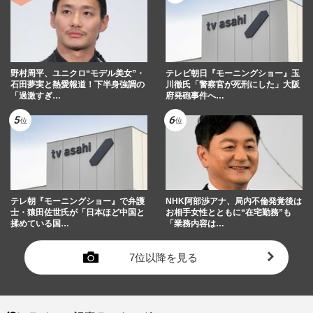
野村周平、ユニクロ“モデル美女”・
テレビ朝日『モーニングショー』玉
石田夢実と熱愛報道！下半身強調の
川徹氏「警察官が死刑にした」大阪
「過激すぎ…
府発砲事件へ…
テレ朝『モーニングショー』で弁護
NHK阿部渉アナ、局内不倫発覚後は
士・猿田佐世氏が「日本ほど中国と
お相手女性とともに“在宅勤務”も
揉めている国…
「業務内容は…
7位以降を見る