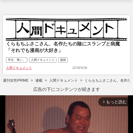
くらもちふさこさん、名作たちの陰にスランプと病魔
「それでも漫画が大好き」
半分、青い。
人間ドキュメント
漫画
人間ドキュメント
2018/9/26
週刊女性PRIME
連載
人間ドキュメント
くらもちふさこさん、名作た
広告の下にコンテンツが続きます
もっと読む
arrow_forward_ios