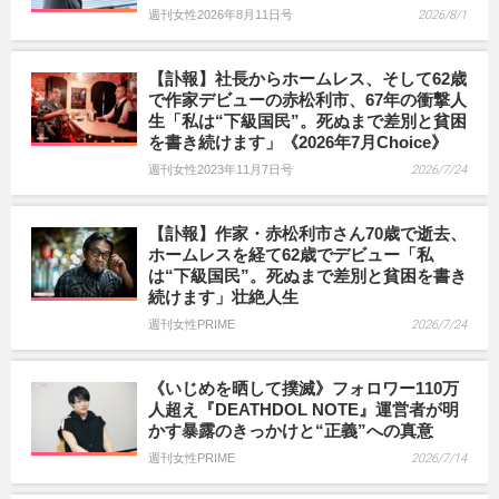
週刊女性2026年8月11日号
2026/8/1
【訃報】社長からホームレス、そして62歳
で作家デビューの赤松利市、67年の衝撃人
生「私は“下級国民”。死ぬまで差別と貧困
を書き続けます」《2026年7月Choice》
週刊女性2023年11月7日号
2026/7/24
【訃報】作家・赤松利市さん70歳で逝去、
ホームレスを経て62歳でデビュー「私
は“下級国民”。死ぬまで差別と貧困を書き
続けます」壮絶人生
週刊女性PRIME
2026/7/24
《いじめを晒して撲滅》フォロワー110万
人超え『DEATHDOL NOTE』運営者が明
かす暴露のきっかけと“正義”への真意
週刊女性PRIME
2026/7/14