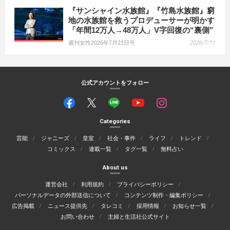
『サンシャイン水族館』『竹島水族館』窮
地の水族館を救うプロデューサーが明かす
「年間12万人→48万人」V字回復の“裏側”
週刊女性2026年7月21日号
2026/7/11
公式アカウントをフォロー
Categories
芸能
ジャニーズ
皇室
社会・事件
ライフ
トレンド
コミックス
連載一覧
タグ一覧
無料占い
About us
運営会社
利用規約
プライバシーポリシー
パーソナルデータの外部送信について
コンテンツ制作・編集ポリシー
広告掲載
ニュース提供先
タレコミ
採用情報
お知らせ一覧
お問い合わせ
主婦と生活社公式サイト