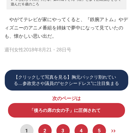
遊んだ６歳のころ
やがてテレビが家にやってくると、『鉄腕アトム』やデ
ィズニーのアニメ番組を姉妹で夢中になって見ていたの
も、懐かしい思い出だ。
週刊女性2018年8月21・28日号
【クリックして写真を見る】胸元パックリ割れてい
る…参政党さや議員の“セクシードレス”に注目集まる
次のページは
「後ろの席の女の子」に圧倒されて
1
2
3
4
5