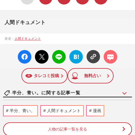
人間ドキュメント
著者：
人間ドキュメント
facebo
X ポス
LINE
はてな
コメン
ok い
ト
ブック
ト
いね
マーク
に追加
タレコミ投稿
無料占い
半分、青い。に関する記事一覧
永野芽郁・田中圭の不倫疑惑に《半分青い
半分、青い。
人間ドキュメント
漫画
じゃなくて完全黒い》相次ぐ“大喜利”ツッ
コミに『となりのトトロ…
週刊女性PRIME
2025/4/29
人物の記事一覧を見る