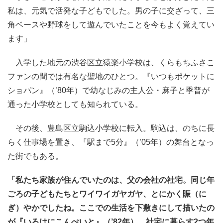
私は、元気で活発な子どもでした。男の子に交ざって、三
角ベースや野球をして遊んでいたことを今もよく覚えてい
ます」
入学した地元の渋谷区立猿楽小学校は、くらもちふさこ
ファンの間では有名な聖地のひとつ。『いつもポケットに
ショパン』（’80年）で幼なじみの主人公・麻子と季普が
通った小学校としても知られている。
その後、豊島区立駒込小学校に転入。駒込は、のちに長
らく仕事場を置き、『駅まで5分』（’05年）の舞台となっ
た街でもある。
「私たち家族が住んでいたのは、父の会社の社宅。同じ年
ごろの子どもたちとワイワイガヤガヤ、とにかく賑（に
ぎ）やかでしたね。ここでの生活を下敷きにして描いたの
が『いろはにこんぺいと』（’82年）。社宅に暮らす2つ年