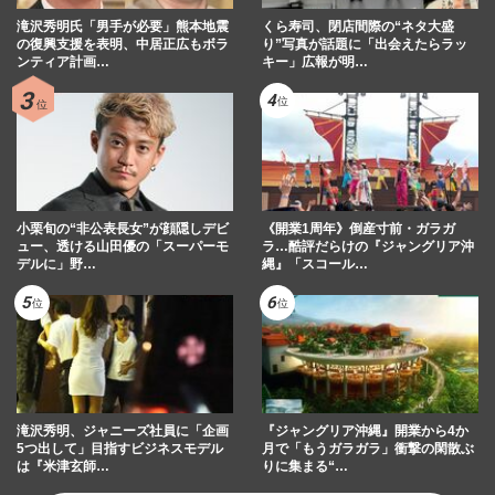
滝沢秀明氏「男手が必要」熊本地震
くら寿司、閉店間際の“ネタ大盛
の復興支援を表明、中居正広もボラ
り”写真が話題に「出会えたらラッ
ンティア計画…
キー」広報が明…
小栗旬の“非公表長女”が顔隠しデビ
《開業1周年》倒産寸前・ガラガ
ュー、透ける山田優の「スーパーモ
ラ…酷評だらけの『ジャングリア沖
デルに」野…
縄』「スコール…
滝沢秀明、ジャニーズ社員に「企画
『ジャングリア沖縄』開業から4か
5つ出して」目指すビジネスモデル
月で「もうガラガラ」衝撃の閑散ぶ
は『米津玄師…
りに集まる“…