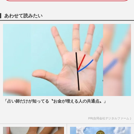
《心に残るNHK朝ドラ主題歌ランキン
グ》1位はあいみょん、2位はAI、『虎に
あわせて読みたい
翼』米津玄師は3位にランクイン
週刊女性2024年7月16日号
2024/7/8
《母の日企画》最高だった朝ドラヒロイン
の母親アンケート！『ブギウギ』水川あさ
み『あまちゃん』小泉今日…
週刊女性2024年5月21日号
2024/5/12
広瀬すず、キンプリ永瀬廉主演ドラマ『夕
暮れに、手をつなぐ』で“差別的セリ
フ”か、脚本家・北川悦吏子は…
週刊女性2023年2月14日号
2023/2/1
「占い師だけが知ってる〝お金が増える人の共通点〟」
朝ドラ歴代ナレーション8選！低音イケボ
PR(合同会社デジタルファーム )
に名フレーズ「この声で毎朝起こされた
い」