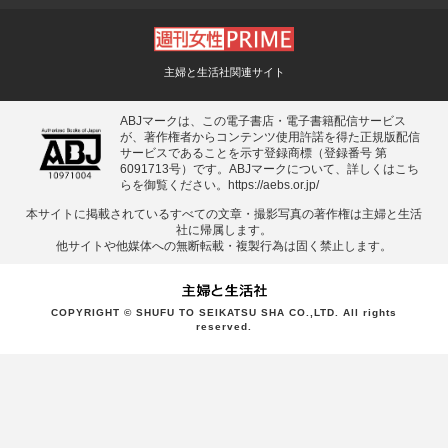
主婦と生活社関連サイト
ABJマークは、この電子書店・電子書籍配信サービス
が、著作権者からコンテンツ使用許諾を得た正規版配信
サービスであることを示す登録商標（登録番号 第
6091713号）です。ABJマークについて、詳しくはこち
らを御覧ください。
https://aebs.or.jp/
本サイトに掲載されているすべての⽂章・撮影写真の著作権は主婦と⽣活
社に帰属します。
他サイトや他媒体への無断転載・複製⾏為は固く禁⽌します。
COPYRIGHT © SHUFU TO SEIKATSU SHA CO.,LTD. All rights
reserved.