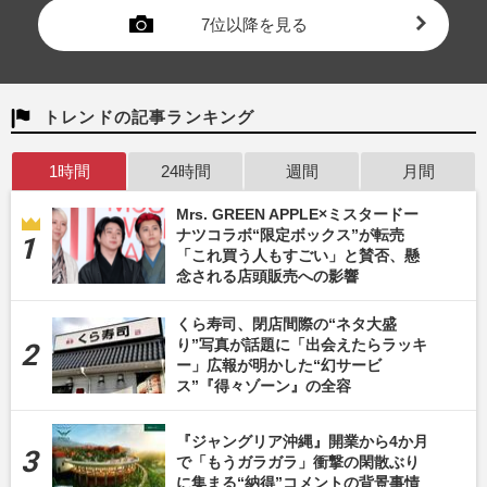
7位以降を見る
トレンドの記事ランキング
1時間
24時間
週間
月間
Mrs. GREEN APPLE×ミスタードー
ナツコラボ“限定ボックス”が転売
「これ買う人もすごい」と賛否、懸
念される店頭販売への影響
くら寿司、閉店間際の“ネタ大盛
り”写真が話題に「出会えたらラッキ
ー」広報が明かした“幻サービ
ス”『得々ゾーン』の全容
『ジャングリア沖縄』開業から4か月
で「もうガラガラ」衝撃の閑散ぶり
に集まる“納得”コメントの背景事情