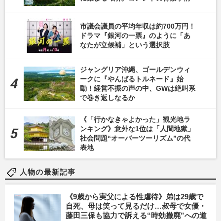
市議会議員の平均年収は約700万円！
ドラマ『銀河の一票』のように「あ
なたが立候補」という選択肢
ジャングリア沖縄、ゴールデンウィ
ークに『やんばるトルネード』始
動！経営不振の声の中、GWは絶叫系
で巻き返しなるか
《「行かなきゃよかった」観光地ラ
ンキング》意外な1位は「人間地獄」
社会問題“オーバーツーリズム”の代
表地
人物の最新記事
《9歳から実父による性虐待》弟は29歳で
自死、母は笑って見るだけ…叔母で女優・
藤田三保も協力で訴える“時効撤廃”への道