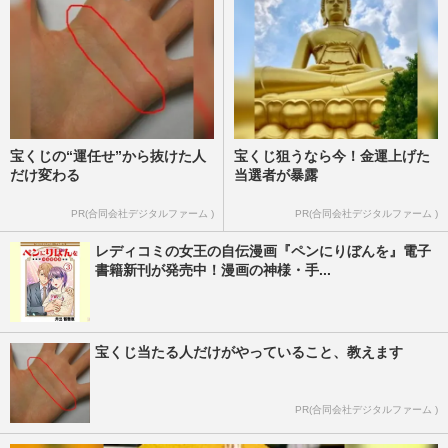
週刊女性2021年11月30日・12月7日号
2021/12/2
宝くじの“運任せ”から抜けた人
宝くじ狙うなら今！金運上げた
だけ変わる
当選者が暴露
PR(合同会社デジタルファーム )
PR(合同会社デジタルファーム )
レディコミの女王の自伝漫画『ペンにりぼんを』電子
書籍新刊が発売中！漫画の神様・手...
宝くじ当たる人だけがやっていること、教えます
PR(合同会社デジタルファーム )