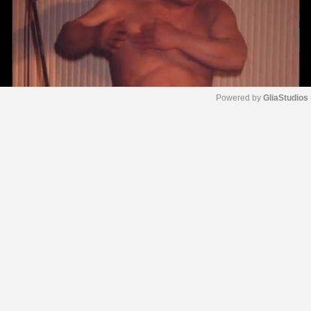
Powered by 
GliaStudios
M
u
t
e