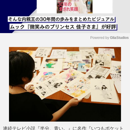
Powered by 
GliaStudios
M
u
t
e
連続テレビ小説『半分、青い。』に名作『いつもポケット