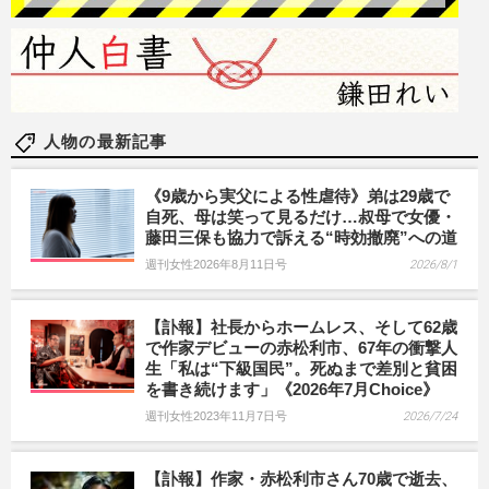
人物の最新記事
《9歳から実父による性虐待》弟は29歳で
自死、母は笑って見るだけ…叔母で女優・
藤田三保も協力で訴える“時効撤廃”への道
週刊女性2026年8月11日号
2026/8/1
【訃報】社長からホームレス、そして62歳
で作家デビューの赤松利市、67年の衝撃人
生「私は“下級国民”。死ぬまで差別と貧困
を書き続けます」《2026年7月Choice》
週刊女性2023年11月7日号
2026/7/24
【訃報】作家・赤松利市さん70歳で逝去、