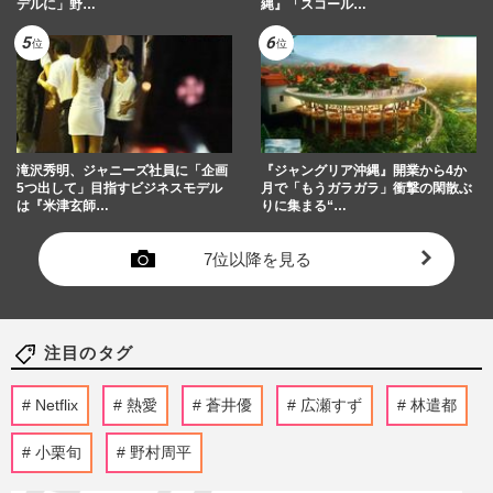
デルに」野…
縄』「スコール…
滝沢秀明、ジャニーズ社員に「企画
『ジャングリア沖縄』開業から4か
5つ出して」目指すビジネスモデル
月で「もうガラガラ」衝撃の閑散ぶ
は『米津玄師…
りに集まる“…
7位以降を見る
注目のタグ
Netflix
熱愛
蒼井優
広瀬すず
林遣都
小栗旬
野村周平