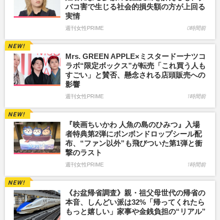
バコ害で生じる社会的損失額の方が上回る
実情
週刊女性PRIME
0時間前
Mrs. GREEN APPLE×ミスタードーナツコ
ラボ“限定ボックス”が転売「これ買う人も
すごい」と賛否、懸念される店頭販売への
影響
週刊女性PRIME
1時間前
『映画ちいかわ 人魚の島のひみつ』入場
者特典第2弾にボンボンドロップシール配
布、“ファン以外”も飛びついた第1弾と衝
撃のラスト
週刊女性PRIME
1時間前
《お盆帰省調査》親・祖父母世代の帰省の
本音、しんどい派は32%「帰ってくれたら
もっと嬉しい」家事や金銭負担の“リアル”