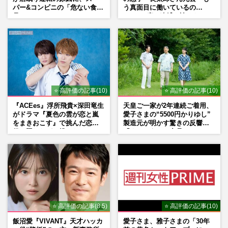
パー&コンビニの「危ない食
う真面目に働いているの
品」
で」、2度の逮捕も諦めなかっ
た芸能界“波乱に満ちた37年”
⭐ 高評価の記事(10)
⭐ 高評価の記事(10)
『ACEes』浮所飛貴×深田竜生
天皇ご一家が2年連続ご着用、
がドラマ『夏色の雲が恋と嵐
愛子さまの“5500円かりゆし”
をまきおこす』で挑んだ恋人
製造元が明かす驚きの反響
役、照れながら挑んだキュン
「まさかうちの商品とは…」
シーン秘話
⭐ 高評価の記事(8.5)
⭐ 高評価の記事(10)
飯沼愛『VIVANT』天才ハッカ
愛子さま、雅子さまの「30年