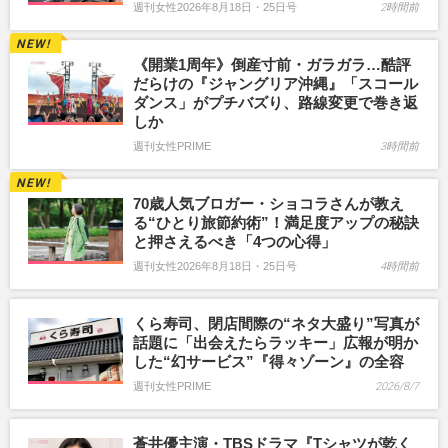
週刊女性2026年8月18日・25日号
2時間前
《開業1周年》倒産寸前・ガラガラ…酷評
だらけの『ジャングリア沖縄』「スコール
ダンス」がプチバズり、路線変更で巻き返
しか
週刊女性PRIME
3時間前
70歳人気ブロガー・ショコラさんが教え
る“ひとり旅節約術”！満足度アップの秘訣
と押さえるべき「4つの心得」
週刊女性2026年8月18日・25日号
4時間前
くら寿司、閉店間際の“ネタ大盛り”写真が
話題に「出会えたらラッキー」広報が明か
した“幻サービス”『得々ゾーン』の全容
週刊女性PRIME
2026/8/7
蒼井優主演・TBSドラマ『Tシャツが乾く