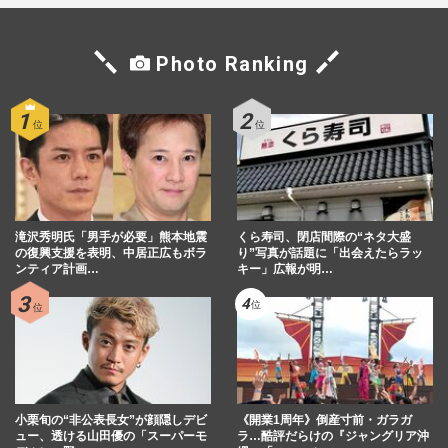
Photo Ranking
滝沢秀明氏「男手が必要」熊本地震
くら寿司、閉店間際の“ネタ大盛
の復興支援を表明、中居正広もボラ
り”写真が話題に「出会えたらラッ
ンティア計画…
キー」広報が明…
小栗旬の“非公表長女”が顔隠しデビ
《開業1周年》倒産寸前・ガラガ
ュー、透ける山田優の「スーパーモ
ラ…酷評だらけの『ジャングリア沖