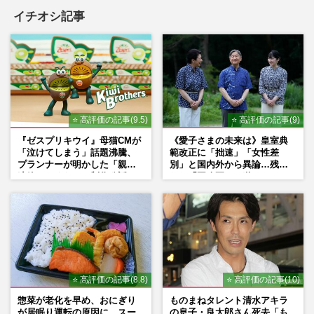
イチオシ記事
⭐ 高評価の記事(9.5)
⭐ 高評価の記事(9)
『ゼスプリキウイ』母猫CMが
《愛子さまの未来は》皇室典
「泣けてしまう」話題沸騰、
範改正に「拙速」「女性差
プランナーが明かした「親に
別」と国内外から異論…残さ
連絡したくなる」制作秘話
れた「再改正」の道
⭐ 高評価の記事(8.8)
⭐ 高評価の記事(10)
惣菜が老化を早め、おにぎり
ものまねタレント清水アキラ
が居眠り運転の原因に、スー
の息子・良太郎さん死去「も