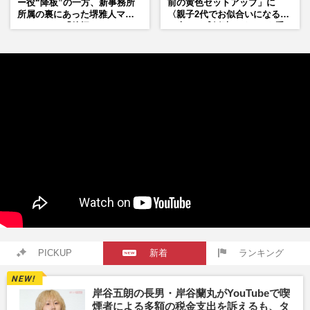
ー役“降板”の一方、新事務所
前の黄色セットアップ」に
所属の裏にあった堺雅人マネ
〈親子2代でお似合いになる〉
ージャーの「後押し」
の声、ご成婚時のドレスも手
がけた森英恵さんとの絆
PICKUP
新着
ランキング
岸谷五朗の長男・岸谷蘭丸がYouTubeで喫
煙者による多額の税金支出を訴えるも、タ