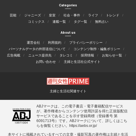
Categories
芸能
ジャニーズ
皇室
社会・事件
ライフ
トレンド
コミックス
連載一覧
タグ一覧
無料占い
About us
運営会社
利用規約
プライバシーポリシー
パーソナルデータの外部送信について
コンテンツ制作・編集ポリシー
広告掲載
ニュース提供先
タレコミ
採用情報
お知らせ一覧
お問い合わせ
主婦と生活社公式サイト
主婦と生活社関連サイト
ABJマークは、この電子書店・電子書籍配信サービス
が、著作権者からコンテンツ使用許諾を得た正規版配信
サービスであることを示す登録商標（登録番号 第
6091713号）です。ABJマークについて、詳しくはこち
らを御覧ください。
https://aebs.or.jp/
本サイトに掲載されているすべての⽂章・撮影写真の著作権は主婦と⽣活