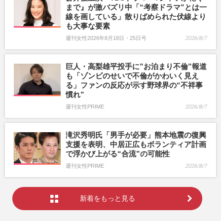
まで』が激バズリ中「“考察ドラマ”とは一
線を画している」散りばめられた伏線より
も大事な要素
週刊女性2026年8月18日・25日号
2026/8/7
巨人・高梨雄平投手に”お泊まり不倫”報道
も「ゾンビのせいで不倫がかわいく見え
る」ファンの反応が示す野球界の“不祥事
慣れ”
週刊女性PRIME
2026/8/7
滝沢秀明氏「男手が必要」熊本地震の復興
支援を表明、中居正広もボランティア計画
で浮かび上がる“合流”の可能性
週刊女性PRIME
2026/8/7
新着をもっと見る