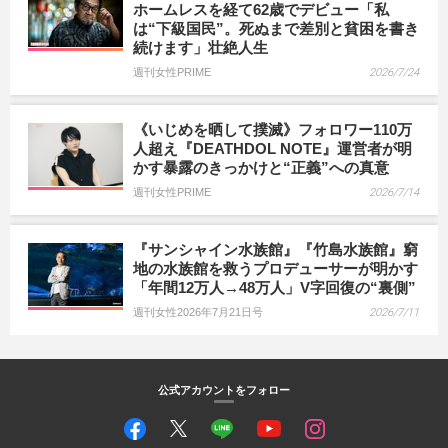
ホームレスを経て62歳でデビュー「私
は“下級国民”。死ぬまで差別と貧困を書き
続けます」壮絶人生
週刊女性PRIME
2026/7/24
《いじめを晒して撲滅》フォロワー110万
人超え『DEATHDOL NOTE』運営者が明
かす暴露のきっかけと“正義”への真意
週刊女性PRIME
2026/7/14
『サンシャイン水族館』『竹島水族館』窮
地の水族館を救うプロデューサーが明かす
「年間12万人→48万人」V字回復の“裏側”
週刊女性2026年7月21日号
2026/7/11
公式アカウントをフォロー