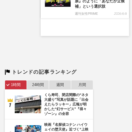
トレンドの記事ランキング
1時間
24時間
週間
月間
くら寿司、閉店間際の“ネタ
大盛り”写真が話題に「出会
えたらラッキー」広報が明
かした“幻サービス”『得々
ゾーン』の全容
映画『名探偵コナン ハイウ
ェイの堕天使』近づく“上映