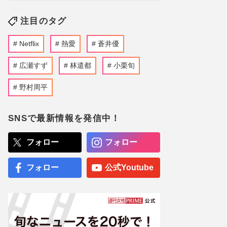
注目のタグ
Netflix
熱愛
蒼井優
広瀬すず
林遣都
小栗旬
野村周平
SNSで最新情報を発信中！
フォロー
フォロー
フォロー
公式Youtube