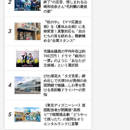
終了”の足音、惜しまれる山
崎和佳奈さん“毛利蘭の最後
の姿”
『松のや』《ママ応援企
画》を《夏休み企画》に名
称変更！真摯対応も「自分
たちの首を絞める」難解極
める“企業スタンス”
市議会議員の平均年収は約
700万円！ ドラマ『銀河の
一票』のように「あなたが
立候補」という選択肢
びわ湖花火「タダ見客」締
め出しで大津SAが異例の全
面閉鎖で物議…しわ寄せ受
ける長距離ドライバーの苦
悩
《東京ディズニーシー》迷
惑配信者が閉園後“居残
り”で暗闇逃走劇「どうやっ
て残った?」の疑問をオリ
エンタルランドに直撃