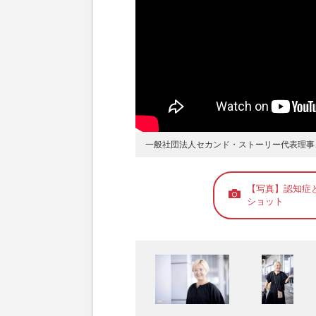
Page 4
ー 「笑顔で生き
Page 5
ー 「しのぶちゃ
Page 6
ー 自分が入りた
Page 7
ー 働くことは社
一般社団法人セカンド・ストーリー代表理事
【写真】認知症
ショット