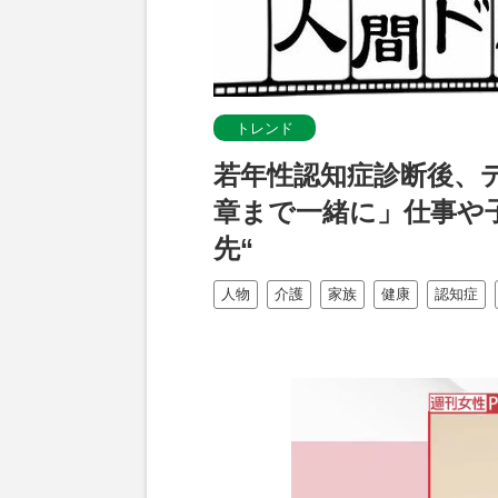
トレンド
若年性認知症診断後、
章まで一緒に」仕事や
先“
人物
介護
家族
健康
認知症