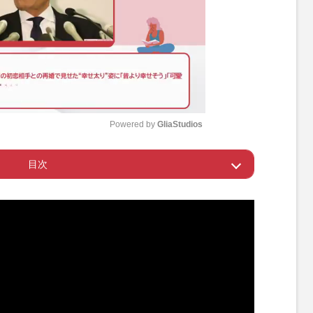
Powered by 
GliaStudios
目次
M
u
る取材当日
t
e
忘れ、顧客の好みも忘れ……
人たちに支えられたのだが─