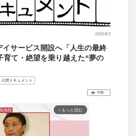
2025/8/2
デイサービス開設へ「人生の最終
子育て・絶望を乗り越えた“夢の
人間ドキュメント
印刷
もっと読む
arrow_forward_ios