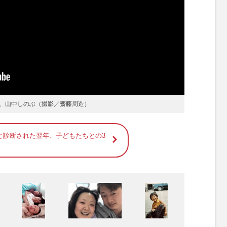
る」この言葉に助けられて
んはしのぶちゃんで変わりない」
いと思う施設をつくりたい
会とつながるツールのひとつ
、山中しのぶ（撮影／齋藤周造）
と診断された翌年、子どもたちとの3