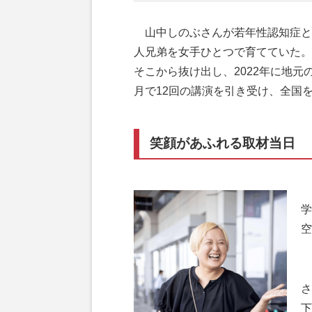
山中しのぶさんが若年性認知症と診
人兄弟を女手ひとつで育てていた。
そこから抜け出し、2022年に地
月で12回の講演を引き受け、全国
笑顔があふれる取材当日
学
空
さ
下