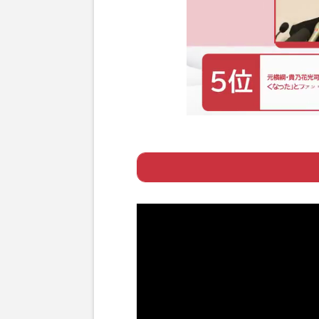
Page 1
ー 笑顔があふれ
Page 2
ー 会議の時間を
Page 3
ー 家族や職場の