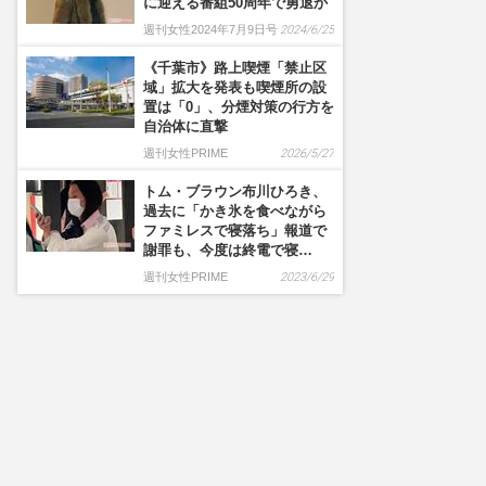
に迎える番組50周年で勇退か
週刊女性2024年7月9日号
2024/6/25
《千葉市》路上喫煙「禁止区
域」拡大を発表も喫煙所の設
置は「0」、分煙対策の行方を
自治体に直撃
週刊女性PRIME
2026/5/27
トム・ブラウン布川ひろき、
過去に「かき氷を食べながら
ファミレスで寝落ち」報道で
謝罪も、今度は終電で寝…
週刊女性PRIME
2023/6/29