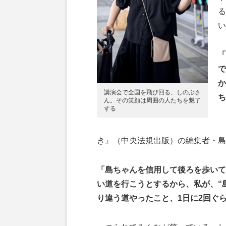
る
い
「
で
か
講演会で全国を飛び回る、しのぶさ
ち
ん。その笑顔は周囲の人たちを魅了
する
き』（中央法規出版）の編集者・島
「島ちゃんを信用して後ろを歩いて
い道を行こうとするから、私が、“
り違う道やったこと、1日に2回ぐ