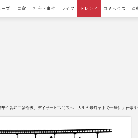
ニーズ
皇室
社会・事件
ライフ
トレンド
コミックス
連
若年性認知症診断後、デイサービス開設へ「人生の最終章まで一緒に」仕事や子