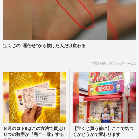
松原惇子
2019/11/9
「早く死んじまいたい」老人ホームの入居
者たちが決して語らない“本音”
松原惇子
2019/9/11
宝くじの“運任せ”から抜けた人だけ変わる
『女が家を買うとき』で作家デビューした
わたしが、72歳でUR賃貸を選択した理由
PR(合同会社デジタルファーム )
松原惇子
2019/8/18
８月のロト6はこの方法で買え!!
【宝くじ買う前に】ここで気づ
６つの数字が『完全一致』する
くかどうかで変わります