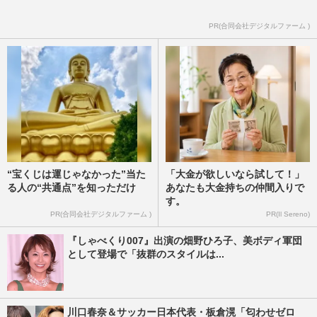
PR(合同会社デジタルファーム )
“宝くじは運じゃなかった”当た
「大金が欲しいなら試して！」
る人の“共通点”を知っただけ
あなたも大金持ちの仲間入りで
す。
PR(合同会社デジタルファーム )
PR(Il Sereno)
『しゃべくり007』出演の畑野ひろ子、美ボディ軍団
として登場で「抜群のスタイルは...
川口春奈＆サッカー日本代表・板倉滉「匂わせゼロ