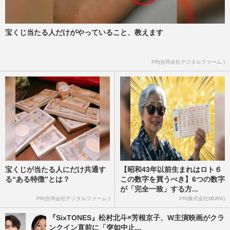
宝くじ当たる人だけがやっていること、教えます
PR(合同会社デジタルファーム )
宝くじが当たる人にだけ共通す
【昭和43年以前生まれはロト６
る“ある特徴”とは？
この数字を買うべき】6つの数字
が「完全一致」する方...
PR(合同会社デジタルファーム )
PR(株式会社MURA)
『SixTONES』松村北斗×芳根京子、W主演映画がクラ
ンクイン直前に「突如中止...