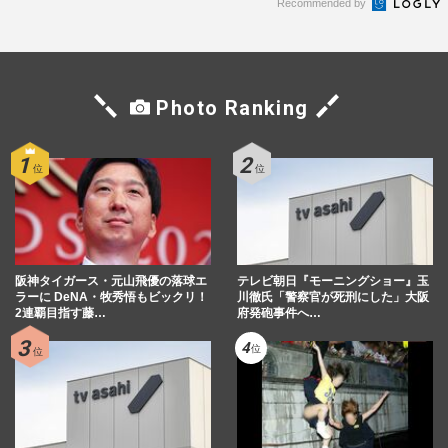
Recommended by
Photo Ranking
阪神タイガース・元山飛優の落球エ
テレビ朝日『モーニングショー』玉
ラーに DeNA・牧秀悟もビックリ！
川徹氏「警察官が死刑にした」大阪
2連覇目指す藤…
府発砲事件へ…