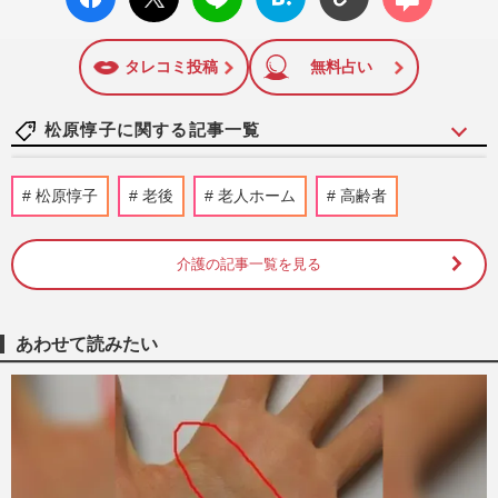
ok い
ト
ブック
ト
いね
マーク
に追加
タレコミ投稿
無料占い
松原惇子に関する記事一覧
“人生100年時代”に突入するも、104歳男
松原惇子
老後
老人ホーム
高齢者
性の本音「長生きしても意味ないよ」
松原惇子
2020/4/19
介護の記事一覧を見る
90代の親を通いで在宅介護して、痛切に感
じた「高齢ひとり暮らし」の限界
あわせて読みたい
松原惇子
2019/12/22
『世界幸福度ランキング』1位のフィンラ
ンドで「世界一の気分は？」と聞いてみた
ら