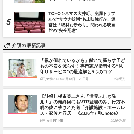
TOHOシネマズ大井町、空調トラブ
ルで“サウナ状態”も上映強行か、運
営は「取材お断わり」問われる映画
館の“安全配慮”
介護の最新記事
「親が倒れているかも」離れて暮らす子ど
もの不安を減らす！専門家が指南する“見
守りサービス”の最適解と5つのコツ
週刊女性2026年8月18日・25日号
2時間前
【訃報】板東英二さん『世界ふしぎ発
見！』の最終回にもVTR登場のみ、行方不
明の彼に残された道「介護施設・ホームレ
ス・家族と同居」《2026年7月Choice》
週刊女性PRIME
2026/7/28