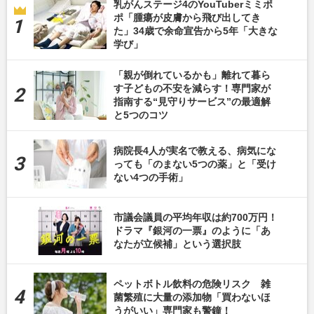
乳がんステージ4のYouTuberミミポ
ポ「腫瘍が皮膚から飛び出してき
た」34歳で余命宣告から5年「大きな
学び」
「親が倒れているかも」離れて暮ら
す子どもの不安を減らす！専門家が
指南する“見守りサービス”の最適解
と5つのコツ
病院長4人が実名で教える、病気にな
っても「のまない5つの薬」と「受け
ない4つの手術」
市議会議員の平均年収は約700万円！
ドラマ『銀河の一票』のように「あ
なたが立候補」という選択肢
ペットボトル飲料の危険リスク 雑
菌繁殖に大量の添加物「買わないほ
うがいい」専門家も警鐘！