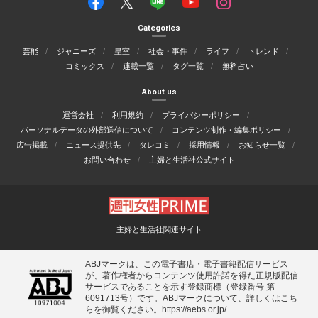
Categories
芸能
ジャニーズ
皇室
社会・事件
ライフ
トレンド
コミックス
連載一覧
タグ一覧
無料占い
About us
運営会社
利用規約
プライバシーポリシー
パーソナルデータの外部送信について
コンテンツ制作・編集ポリシー
広告掲載
ニュース提供先
タレコミ
採用情報
お知らせ一覧
お問い合わせ
主婦と生活社公式サイト
主婦と生活社関連サイト
ABJマークは、この電子書店・電子書籍配信サービス
が、著作権者からコンテンツ使用許諾を得た正規版配信
サービスであることを示す登録商標（登録番号 第
6091713号）です。ABJマークについて、詳しくはこち
らを御覧ください。
https://aebs.or.jp/