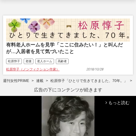
有料老人ホームを見学「ここに住みたい！」と叫んだ
が…入居者を見て気づいたこと
松原惇子
老後
老人ホーム
高齢者
松原惇子（ノンフィクション作家）
2018/10/28
週刊女性PRIME
連載
松原惇子「ひとりで生きてきました、70年。」
広告の下にコンテンツが続きます
もっと読む
arrow_forward_ios