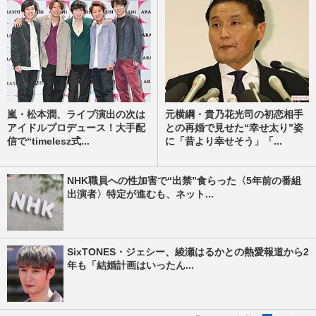
嵐・松本潤、ライブ演出の次は
元横綱・貴乃花光司の初恋相手
アイドルプロデュース！大手配
との再婚で見せた“幸せ太り”姿
信で“timelesz式...
に「昔より幸せそう」「...
NHK職員への性加害で“出禁”食らった〈5年前の番組
出演者〉特定が進むも、ネット...
SixTONES・ジェシー、綾瀬はるかとの熱愛報道から2
年も「結婚計画はいったん...