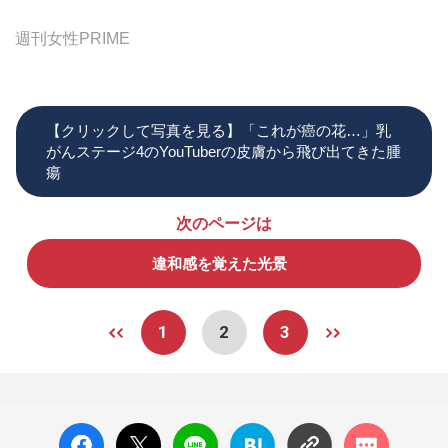
週刊女性PRIME
【クリックして写真を見る】「これが癌の花…」乳
がんステージ4のYouTuberの皮膚から飛び出てきた腫
瘍
次のページは
違和感を覚えた光景
1
2
3
facebo
X ポス
LINE
はてな
コメン