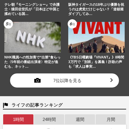
テレ朝『モーニングショー』で弁護
阪神タイガースの18年ぶり優勝を祝
士・猿田佐世氏が「日本ほど中国と
うのは虎党だけじゃない？「道頓堀
揉めている国…
ダイブしてみ…
NHK職員への性加害で“出禁”食らっ
《TBS日曜劇場『VIVANT』》8時間
た〈5年前の番組出演者〉特定が進
3万円で「別班」を募集！詐欺の声
むも、ネット…
も「求人は事実…
7位以降を見る
ライフの記事ランキング
1時間
24時間
週間
月間