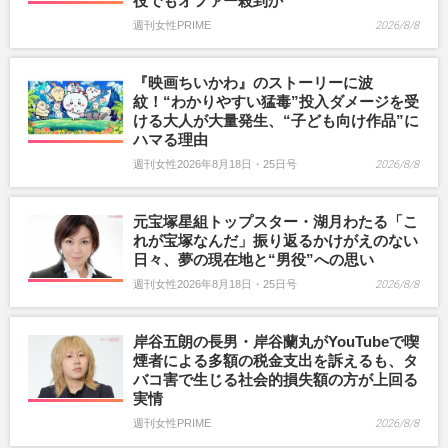
役でもオファー殺到か
週刊女性PRIME
2026/8/8
『映画ちいかわ』のストーリーに波
紋！“わかりやすい猛毒”投入ダメージを受
ける大人が大量発生、“子ども向け作品”に
ハマる理由
週刊女性2026年8月18日・25日号
2026/8/8
元宝塚星組トップスター・湖月わたる「こ
れが宝塚なんだ」振り返るかけがえのない
日々、夢の現在地と“男役”への思い
週刊女性2026年8月18日・25日号
2026/8/8
岸谷五朗の長男・岸谷蘭丸がYouTubeで喫
煙者による多額の税金支出を訴えるも、タ
バコ害で生じる社会的損失額の方が上回る
実情
週刊女性PRIME
2026/8/8