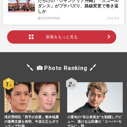
だらけの『ジャングリア沖縄』「スコール
ダンス」がプチバズり、路線変更で巻き返
しか
週刊女性PRIME
2026/8/8
新着をもっと見る
Photo Ranking
滝沢秀明氏「男手が必要」熊本地震
小栗旬の“非公表長女”が顔隠しデビ
の復興支援を表明、中居正広もボラ
ュー、透ける山田優の「スーパーモ
ンティア計画…
デルに」野…