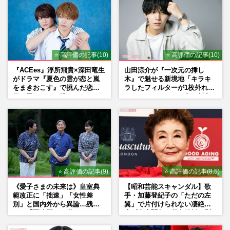
⭐ 高評価の記事(10)
⭐ 高評価の記事(10)
『ACEes』浮所飛貴×深田竜生
山田涼介が『一次元の挿し
がドラマ『夏色の雲が恋と嵐
木』で魅せる新境地「キラキ
をまきおこす』で挑んだ恋人
ラしたフィルターが1枚外れて
役、照れながら挑んだキュン
くれたら」アイドル像を封印
シーン秘話
した覚悟
⭐ 高評価の記事(9)
⭐ 高評価の記事(8.5)
《愛子さまの未来は》皇室典
【昭和芸能スキャンダル】歌
範改正に「拙速」「女性差
手・加藤登紀子の「ただの左
別」と国内外から異論…残さ
翼」で片付けられない凄絶半
れた「再改正」の道
生《東大闘争、獄中結婚、別
荘で内ゲバ事件》