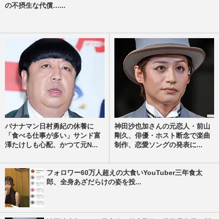
の不摂生な代償…...
バナナマン日村勇紀の休養に
神田沙也加さんの元恋人・前山
「食べる仕事が多い」サンド富
剛久、俳優・ホスト断念で楽曲
澤たけしも心配、かつて元N...
制作、恋愛ソングの発表に...
フォロワー60万人超えの大食いYouTuber三年食太
郎、全身あざだらけの姿を投...