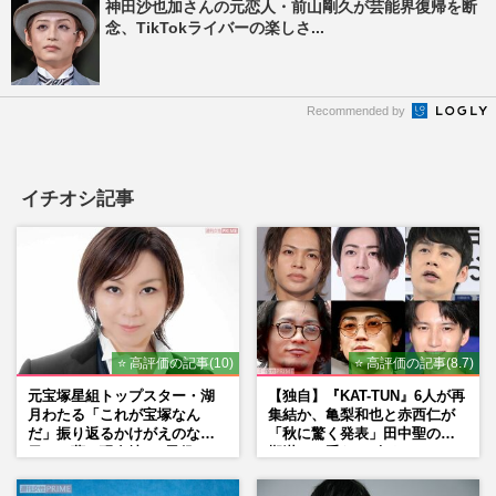
神田沙也加さんの元恋人・前山剛久が芸能界復帰を断
念、TikTokライバーの楽しさ...
Recommended by
イチオシ記事
⭐ 高評価の記事(10)
⭐ 高評価の記事(8.7)
元宝塚星組トップスター・湖
【独自】『KAT-TUN』6人が再
月わたる「これが宝塚なん
集結か、亀梨和也と赤西仁が
だ」振り返るかけがえのない
「秋に驚く発表」田中聖の刑
日々、夢の現在地と“男役”へ
期満了と重なる“匂わせ”では
の思い
ない理由