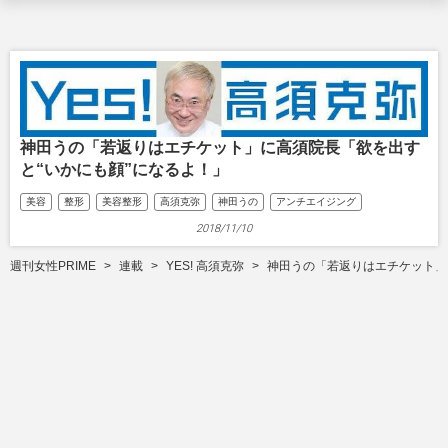
神田うの「若返りはエチケット」に高須院長「欲を出す
と“いかにも顔”になるよ！」
美容
整形
美容整形
高須克弥
神田うの
アンチエイジング
2018/11/10
週刊女性PRIME
連載
YES! 高須克弥
神田うの「若返りはエチケット」