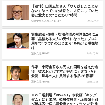
【追悼】山田五郎さん「やり残したことが
ない」語っていた終活と、大切にしていた
妻と愛犬との“こだわり”時間
週刊女性2026年8月11日号
2026/7/29
羽生結弦×住職・塩沼亮潤の対談第2弾に反
響「品格ある大人の男性になった」プロ4
周年で“つづきのはじまり”を掲げる現在地
は
週刊女性PRIME
2026/7/28
作家・東野圭吾さん死去に国境を越えた追
悼「彼のおかげで本が好きに」BTS・Vも
愛読、世界の人に共通する作品の“影響”
週刊女性PRIME
2026/7/28
TBS日曜劇場『VIVANT』や映画『キング
ダム』にも出演、歌舞伎役者・坂東彌十郎
が板橋区で送る最愛妻との“フランス流”生