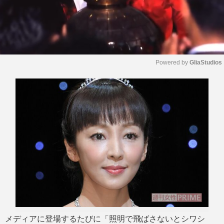
Powered by 
GliaStudios
M
u
t
e
メディアに登場するたびに「照明で飛ばさないとシワシ