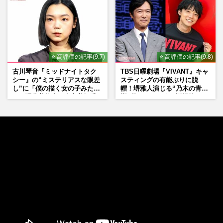
⭐ 高評価の記事(9.7)
⭐ 高評価の記事(9.8)
古川琴音『ミッドナイトタク
TBS日曜劇場『VIVANT』キャ
シー』の“ミステリアスな眼差
スティングの有能ぶりに脱
し”に「僕の描く女の子みた
帽！堺雅人演じる“乃木の青年
い」現代美術家・奈良美智氏
期”役は、そっくり説根強い
もSNSで“公認”
Mr.Children桜井和寿のバンド
マン長男・櫻井海音だった