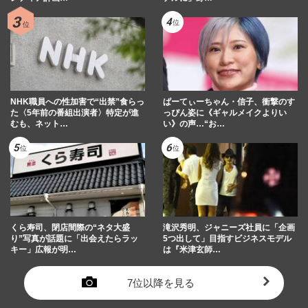
NHK職員への性加害で“出禁”食らっ
ぱーてぃーちゃん・信子、衝撃のす
た〈5年前の番組出演者〉特定が進
っぴん姿に《ギャルメイクよりい
むも、ネット…
い》の声…“お…
くら寿司、閉店間際の“ネタ大盛
滝沢秀明、ジャニーズ社員に「企画
り”写真が話題に「出会えたらラッ
5つ出して」目指すビジネスモデル
キー」広報が明…
は『米津玄師…
7位以降を見る