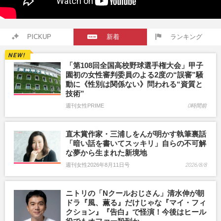
PICKUP
新着
ランキング
「第108回全国高校野球選手権大会」甲子
園初の女性審判委員のよる2度の“誤審”騒
動に《性別は関係ない》問われる“資質と
技術”
週刊女性PRIME
0時間前
直木賞作家・三浦しをんが明かす執筆裏話
「暗い話を書いてスッキリ」自らの不可解
な夢から生まれた新境地
週刊女性2026年8月11日号
2026/8/8
ニトリの「Nクールおじさん」清水伸が朝
ドラ『風、薫る』だけじゃな『マイ・フィ
クション』『告白』で怪演！今後はヒール