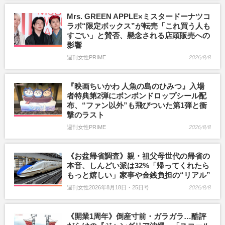
Mrs. GREEN APPLE×ミスタードーナツコ
ラボ“限定ボックス”が転売「これ買う人も
すごい」と賛否、懸念される店頭販売への
影響
週刊女性PRIME
2026/8/8
『映画ちいかわ 人魚の島のひみつ』入場
者特典第2弾にボンボンドロップシール配
布、“ファン以外”も飛びついた第1弾と衝
撃のラスト
週刊女性PRIME
2026/8/8
《お盆帰省調査》親・祖父母世代の帰省の
本音、しんどい派は32%「帰ってくれたら
もっと嬉しい」家事や金銭負担の“リアル”
週刊女性2026年8月18日・25日号
2026/8/8
《開業1周年》倒産寸前・ガラガラ…酷評