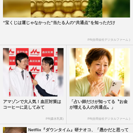
“宝くじは運じゃなかった”当たる人の“共通点”を知っただけ
PR(合同会社デジタルファーム )
アマゾンで大人気！血圧対策は
「占い師だけが知ってる〝お金
コーヒーに足してみて
が増える人の共通点〟」
PR(森永乳業)
PR(合同会社デジタルファーム )
Netflix『ダウンタイム』研ナオコ、「愚かだと思って