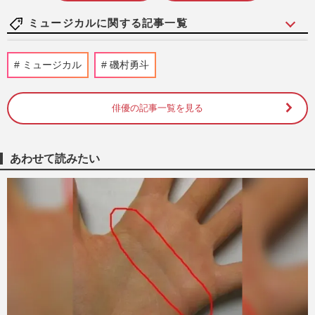
ミュージカルに関する記事一覧
水谷豊、趣里主演ドラマ『大空港』スター
ミュージカル
磯村勇斗
ト直前の「三山凌輝の密会報道」に怒り心
頭、家族会議で父娘の温度…
週刊女性2026年8月11日号
2026/7/27
俳優の記事一覧を見る
元『BE:FIRST』三山凌輝、元宝塚・花乃
まりあとの“ホテル密会”報道翌日に実父店
あわせて読みたい
の“新メニュー”差し入れ…
週刊女性PRIME
2026/7/24
元BE:FIRST・三山凌輝は花乃まりあと
『愛の不時着』大阪公演も出演、趣里はド
ラマ『大空港』番宣行脚に「メ…
週刊女性PRIME
2026/7/24
元『BE:FIRST』三山凌輝と“密会発覚”の