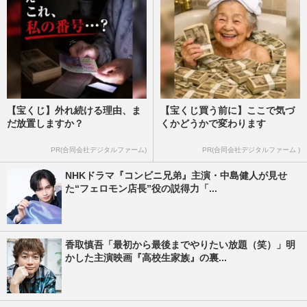
【宝くじ】外れ続ける理由、ま
【宝くじ買う前に】ここで気づ
だ放置しますか？
くかどうかで変わります
PR(合同会社デジタルファーム)
PR(合同会社デジタルファーム )
NHKドラマ『コンビニ兄弟』主演・中島健人が見せ
た“フェロモン店長”役の説得力「...
香取慎吾「最初から最後までやりたい放題（笑）」明
かした主演映画『高校生家族』の裏...