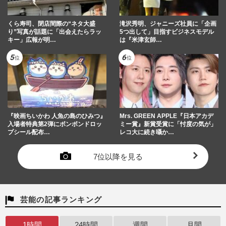
くら寿司、閉店間際の“ネタ大盛
滝沢秀明、ジャニーズ社員に「企画
り”写真が話題に「出会えたらラッ
5つ出して」目指すビジネスモデル
キー」広報が明…
は『米津玄師…
『映画ちいかわ 人魚の島のひみつ』
Mrs. GREEN APPLE『日本アカデ
入場者特典第2弾にボンボンドロッ
ミー賞』新賞受賞に「忖度の気が」
プシール配布…
レコ大に続き囁か…
7位以降を見る
芸能の記事ランキング
1時間
24時間
週間
月間