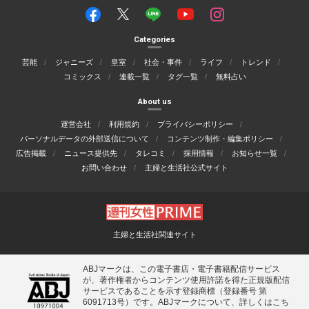
Categories
芸能
ジャニーズ
皇室
社会・事件
ライフ
トレンド
コミックス
連載一覧
タグ一覧
無料占い
About us
運営会社
利用規約
プライバシーポリシー
パーソナルデータの外部送信について
コンテンツ制作・編集ポリシー
広告掲載
ニュース提供先
タレコミ
採用情報
お知らせ一覧
お問い合わせ
主婦と生活社公式サイト
主婦と生活社関連サイト
ABJマークは、この電子書店・電子書籍配信サービス
が、著作権者からコンテンツ使用許諾を得た正規版配信
サービスであることを示す登録商標（登録番号 第
6091713号）です。ABJマークについて、詳しくはこち