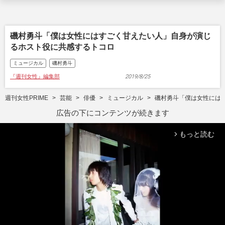
磯村勇斗「僕は女性にはすごく甘えたい人」自身が演じ
るホスト役に共感するトコロ
ミュージカル
磯村勇斗
『週刊女性』編集部
2019/8/25
週刊女性PRIME
芸能
俳優
ミュージカル
磯村勇斗「僕は女性にはす
広告の下にコンテンツが続きます
もっと読む
arrow_forward_ios