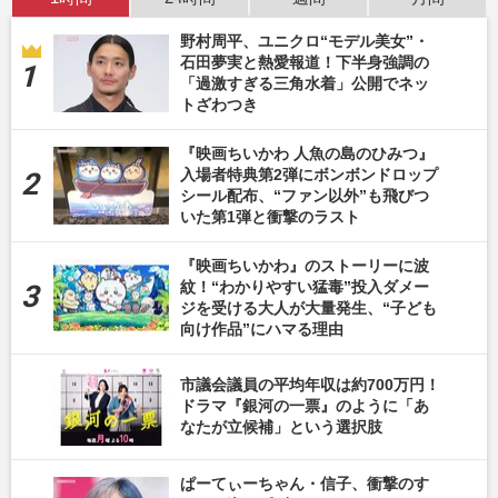
野村周平、ユニクロ“モデル美女”・
石田夢実と熱愛報道！下半身強調の
「過激すぎる三角水着」公開でネッ
トざわつき
『映画ちいかわ 人魚の島のひみつ』
入場者特典第2弾にボンボンドロップ
シール配布、“ファン以外”も飛びつ
いた第1弾と衝撃のラスト
『映画ちいかわ』のストーリーに波
紋！“わかりやすい猛毒”投入ダメー
ジを受ける大人が大量発生、“子ども
向け作品”にハマる理由
市議会議員の平均年収は約700万円！
ドラマ『銀河の一票』のように「あ
なたが立候補」という選択肢
ぱーてぃーちゃん・信子、衝撃のす