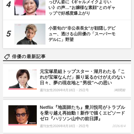
っぴん姿に《ギャルメイクよりい
い》の声…“お嬢様な素顔”とのギャ
ップで好感度爆上がり
小栗旬の“非公表長女”が顔隠しデビ
ュー、透ける山田優の「スーパーモ
デルに」野望
俳優の最新記事
元宝塚星組トップスター・湖月わたる「こ
れが宝塚なんだ」振り返るかけがえのない
日々、夢の現在地と“男役”への思い
週刊女性2026年8月18日・25日号
3時間前
Netflix『地面師たち』豊川悦司がトラブル
を乗り越え再始動！新作で描くエピソード
ゼロ『ハリソン山中の前日譚』
週刊女性2026年8月18日・25日号
2026/8/4