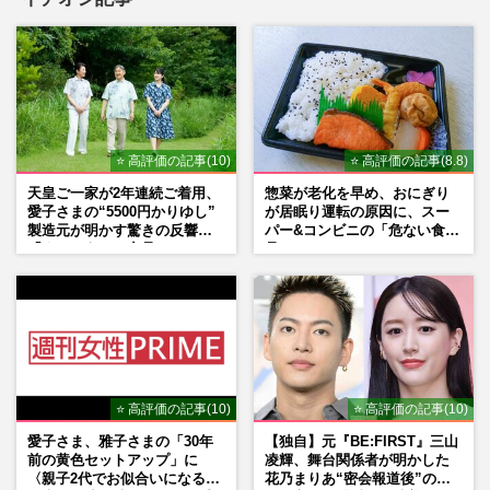
⭐ 高評価の記事(10)
⭐ 高評価の記事(8.8)
天皇ご一家が2年連続ご着用、
惣菜が老化を早め、おにぎり
愛子さまの“5500円かりゆし”
が居眠り運転の原因に、スー
製造元が明かす驚きの反響
パー&コンビニの「危ない食
「まさかうちの商品とは…」
品」
⭐ 高評価の記事(10)
⭐ 高評価の記事(10)
愛子さま、雅子さまの「30年
【独自】元『BE:FIRST』三山
前の黄色セットアップ」に
凌輝、舞台関係者が明かした
〈親子2代でお似合いになる〉
花乃まりあ“密会報道後”の呆