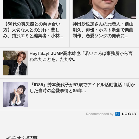
【50代の喪失感との向き合い
神田沙也加さんの元恋人・前山
方】大切な人との別れ・悲し
剛久、俳優・ホスト断念で楽曲
み、猫沢エミと編集者・小林...
制作、恋愛ソングの発表に...
Hey! Say! JUMP高木雄也「若いころは事務所から言
われたことを、ただや...
『ID85』芳本美代子が57歳でアイドル活動復活！明か
した当時の恋愛事情と85年...
Recommended by
イチオシ記事