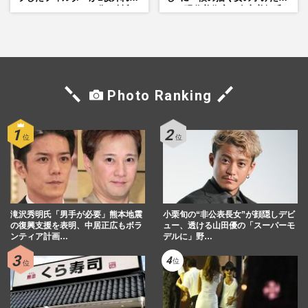
くれたら」アイドル像を封印
い」現代美術家・奈良美智氏
した覚悟
もSNSで“公認”
Photo Ranking
滝沢秀明氏「男手が必要」熊本地震
小栗旬の“非公表長女”が顔隠しデビ
の復興支援を表明、中居正広もボラ
ュー、透ける山田優の「スーパーモ
ンティア計画…
デルに」野…