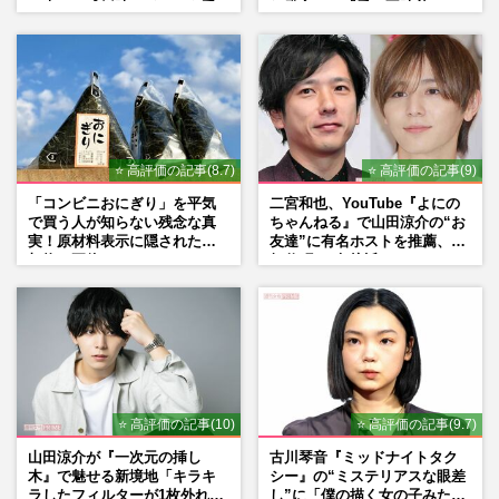
の声、ご成婚時のドレスも手
れ発言と、『愛の不時着』の
がけた森英恵さんとの絆
劇場が答えた共演舞台の行方
⭐ 高評価の記事(8.7)
⭐ 高評価の記事(9)
「コンビニおにぎり」を平気
二宮和也、YouTube『よにの
で買う人が知らない残念な真
ちゃんねる』で山田涼介の“お
実！原材料表示に隠された添
友達”に有名ホストを推薦、歌
加物の正体
舞伎町に“急接近”でファン
「関わらないで！」
⭐ 高評価の記事(10)
⭐ 高評価の記事(9.7)
山田涼介が『一次元の挿し
古川琴音『ミッドナイトタク
木』で魅せる新境地「キラキ
シー』の“ミステリアスな眼差
ラしたフィルターが1枚外れて
し”に「僕の描く女の子みた