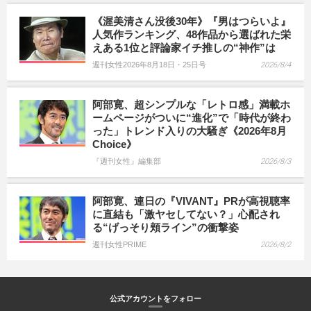
《渥美清さん没後30年》『男はつらいよ』
人気作ランキング、48作品から選ばれた栄
えある1位と評論家イチ推しの“神作”は
週刊女性2026年8月18日・25日号
2026/8/4
阿部寛、超シンプルな「レトロ感」満載ホ
ームページがついに“進化”で「時代が終わ
った」トレンド入りの大騒ぎ《2026年8月
Choice》
『週刊女性』編集部
2026/8/3
阿部寛、連日の『VIVANT』PRが高視聴率
に直結も「激ヤセしてない？」心配され
る“げっそり頬ライン”の衝撃姿
週刊女性PRIME
2026/8/2
公式アカウントをフォロー