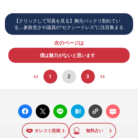
【クリックして写真を見る】胸元パックリ割れてい
る…参政党さや議員の“セクシードレス”に注目集まる
次のページは
僕は魅力がないと思います
1
2
3
facebo
X ポス
LINE
はてな
コメン
ok い
ト
ブック
ト
いね
マーク
に追加
タレコミ投稿
無料占い