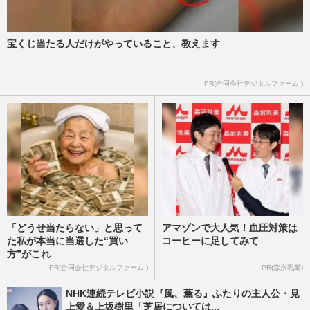
元宝塚女優・花乃まりあ「命懸けで育児と
仕事」発言のウラで失った…
週刊女性PRIME
2026/7/22
宝くじ当たる人だけがやっていること、教えます
『刀剣乱舞』新作、藤田玲の足利尊氏にフ
PR(合同会社デジタルファーム )
ァン熱狂！足利尊氏＆足利直義、歴史の重
要局面に観応の擾乱を描き…
週刊女性PRIME
2025/12/16
「どうせ当たらない」と思って
アマゾンで大人気！血圧対策は
た私が本当に当選した“買い
コーヒーに足してみて
方”がこれ
PR(合同会社デジタルファーム )
PR(森永乳業)
NHK連続テレビ小説『風、薫る』ふたりの主人公・見
上愛＆上坂樹里「芝居については...