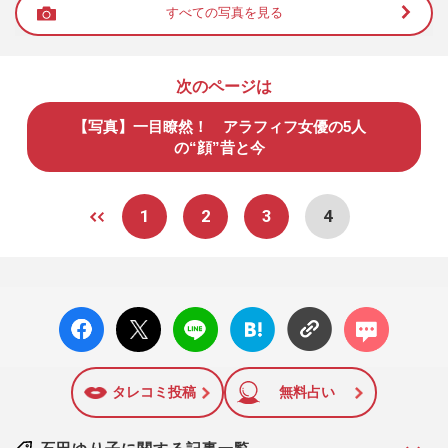
すべての写真を見る
次のページは
【写真】一目瞭然！ アラフィフ女優の5人
の“顔”昔と今
1
2
3
4
facebo
X ポス
LINE
はてな
コメン
ok い
ト
ブック
ト
いね
マーク
に追加
タレコミ投稿
無料占い