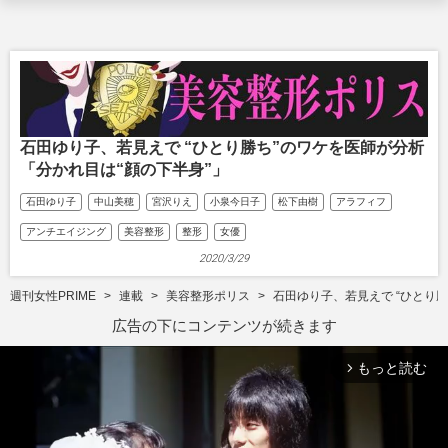
石田ゆり子、若見えで “ひとり勝ち”のワケを医師が分析
「分かれ目は“顔の下半身”」
石田ゆり子
中山美穂
宮沢りえ
小泉今日子
松下由樹
アラフィフ
アンチエイジング
美容整形
整形
女優
2020/3/29
週刊女性PRIME
連載
美容整形ポリス
石田ゆり子、若見えで “ひとり
広告の下にコンテンツが続きます
もっと読む
arrow_forward_ios