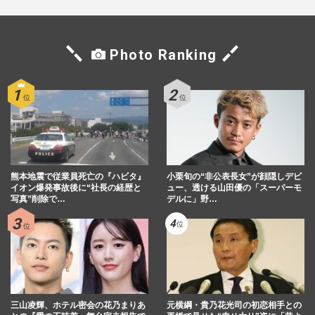
Photo Ranking
熊本地震で従業員死亡の『ハビタ』
小栗旬の“非公表長女”が顔隠しデビ
イオン爆発事故後に“社長の経歴と
ュー、透ける山田優の「スーパーモ
写真”削除で…
デルに」野…
三山凌輝、ホテル密会の花乃まりあ
元横綱・貴乃花光司の初恋相手との