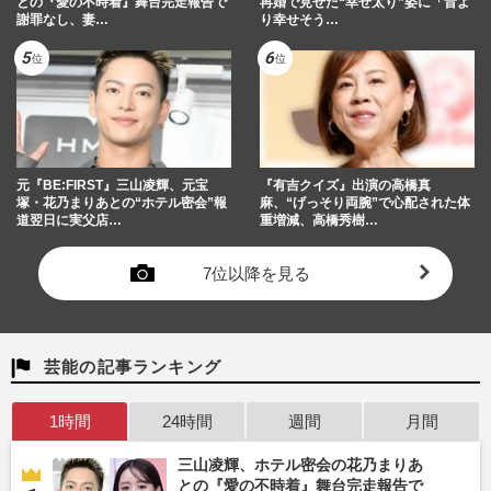
との『愛の不時着』舞台完走報告で
再婚で見せた“幸せ太り”姿に「昔よ
謝罪なし、妻…
り幸せそう…
元『BE:FIRST』三山凌輝、元宝
『有吉クイズ』出演の高橋真
塚・花乃まりあとの“ホテル密会”報
麻、“げっそり両腕”で心配された体
道翌日に実父店…
重増減、高橋秀樹…
7位以降を見る
芸能の記事ランキング
1時間
24時間
週間
月間
三山凌輝、ホテル密会の花乃まりあ
との『愛の不時着』舞台完走報告で