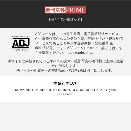
主婦と生活社関連サイト
ABJマークは、この電子書店・電子書籍配信サービス
が、著作権者からコンテンツ使用許諾を得た正規版配信
サービスであることを示す登録商標（登録番号 第
6091713号）です。ABJマークについて、詳しくはこち
らを御覧ください。
https://aebs.or.jp/
本サイトに掲載されているすべての⽂章・撮影写真の著作権は主婦と⽣活
社に帰属します。
他サイトや他媒体への無断転載・複製⾏為は固く禁⽌します。
COPYRIGHT © SHUFU TO SEIKATSU SHA CO.,LTD. All rights
reserved.