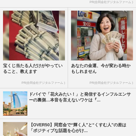
PR(合同会社デジタルファーム )
宝くじ当たる人だけがやってい
あなたの金運、今が変わる時か
ること、教えます
もしれません
PR(合同会社デジタルファーム )
PR(合同会社デジタルファーム )
ドバイで「花火みたい！」と発信するインフルエンサ
ーの裏側…本音を言えないワケは『...
【OVER50】同窓会で“輝く人”と“くすむ人”の差は
「ポジティブな話題を心がけ...