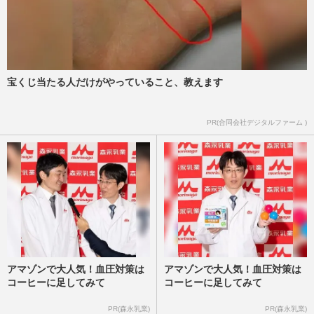
いって言われたいのかな…
週刊女性PRIME
2025/3/6
「檻の中で1か月以上餌も水も与えられ
ず…」ロシアの占領で“衰弱死”の悲劇とひ
宝くじ当たる人だけがやっていること、教えます
とすじの“希望”を描く映…
週刊女性2025年3月4日・11日号
2025/2/21
PR(合同会社デジタルファーム )
アマゾンで大人気！血圧対策は
アマゾンで大人気！血圧対策は
コーヒーに足してみて
コーヒーに足してみて
PR(森永乳業)
PR(森永乳業)