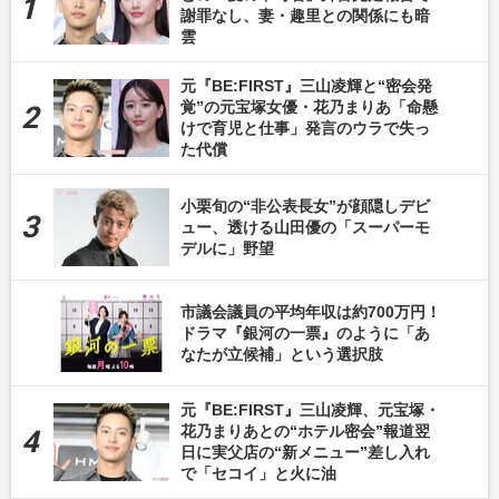
謝罪なし、妻・趣里との関係にも暗
雲
元『BE:FIRST』三山凌輝と“密会発
覚”の元宝塚女優・花乃まりあ「命懸
けで育児と仕事」発言のウラで失っ
た代償
小栗旬の“非公表長女”が顔隠しデビ
ュー、透ける山田優の「スーパーモ
デルに」野望
市議会議員の平均年収は約700万円！
ドラマ『銀河の一票』のように「あ
なたが立候補」という選択肢
元『BE:FIRST』三山凌輝、元宝塚・
花乃まりあとの“ホテル密会”報道翌
日に実父店の“新メニュー”差し入れ
で「セコイ」と火に油