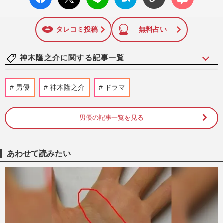
ok い
ト
ブック
ト
いね
マーク
に追加
タレコミ投稿
無料占い
神木隆之介に関する記事一覧
《朝ドラ「理想の男性パートナー」ランキ
男優
神木隆之介
ドラマ
ングTOP10》『あんぱん』北村匠海、『あ
さが来た』玉木宏らを抑え…
週刊女性2026年6月2日号
2026/5/19
男優の記事一覧を見る
新作映画『ゴジラ-0.0』神木隆之介・浜辺
美波続投、予告映像に映り込んだアメリカ
あわせて読みたい
「自由の女神」期待に拍車
週刊女性PRIME
2026/4/16
《TBS日曜劇場「がっかり」ランキング》
『グランメゾン東京』『華麗なる一族』木
村拓哉作品が3つもランクイ…