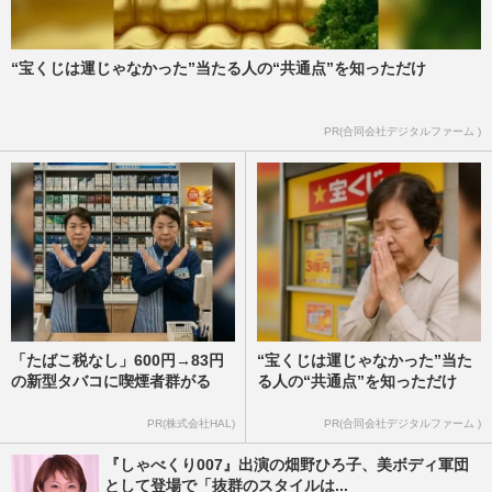
“宝くじは運じゃなかった”当たる人の“共通点”を知っただけ
PR(合同会社デジタルファーム )
「たばこ税なし」600円→83円
“宝くじは運じゃなかった”当た
の新型タバコに喫煙者群がる
る人の“共通点”を知っただけ
PR(株式会社HAL)
PR(合同会社デジタルファーム )
『しゃべくり007』出演の畑野ひろ子、美ボディ軍団
として登場で「抜群のスタイルは...