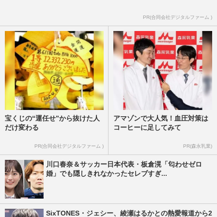
PR(合同会社デジタルファーム )
宝くじの“運任せ”から抜けた人
アマゾンで大人気！血圧対策は
だけ変わる
コーヒーに足してみて
PR(合同会社デジタルファーム )
PR(森永乳業)
川口春奈＆サッカー日本代表・板倉滉「匂わせゼロ
婚」でも隠しきれなかったセレブすぎ...
SixTONES・ジェシー、綾瀬はるかとの熱愛報道から2