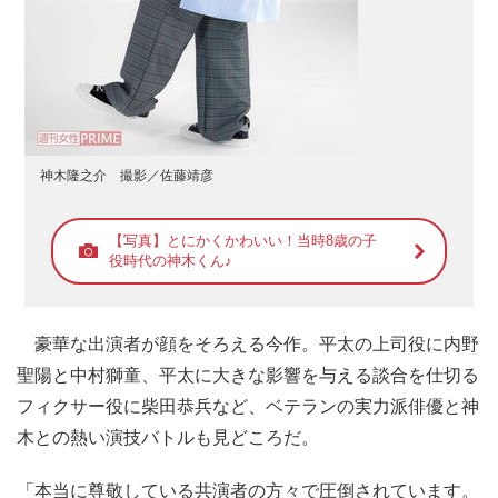
神木隆之介 撮影／佐藤靖彦
【写真】とにかくかわいい！当時8歳の子
役時代の神木くん♪
豪華な出演者が顔をそろえる今作。平太の上司役に内野
聖陽と中村獅童、平太に大きな影響を与える談合を仕切る
フィクサー役に柴田恭兵など、ベテランの実力派俳優と神
木との熱い演技バトルも見どころだ。
「本当に尊敬している共演者の方々で圧倒されています。