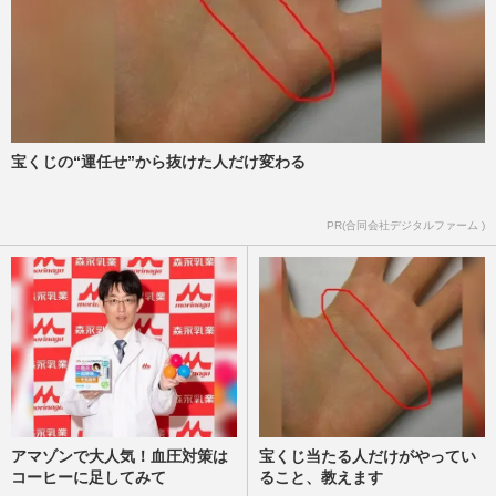
週刊女性2026年3月24日・31日号
2026/3/15
【神木隆之介 結婚】30年のキャリアが紡
ぐ！ 豪華すぎる“夢の招待客”にSNS騒然
週刊女性PRIME
2026/2/12
宝くじの“運任せ”から抜けた人だけ変わる
神木隆之介・菅田将暉も！【花の93年組】
PR(合同会社デジタルファーム )
仲野太賀が大河主演掴んだ理由
週刊女性PRIME
2026/1/4
アマゾンで大人気！血圧対策は
宝くじ当たる人だけがやってい
コーヒーに足してみて
ること、教えます