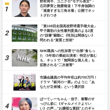
野村周平、ユニクロ“モデル美女”・
石田夢実と熱愛報道！下半身強調の
「過激すぎる三角水着」公開でネッ
トざわつき
「第108回全国高校野球選手権大会」
甲子園初の女性審判委員のよる2度
の“誤審”騒動に《性別は関係ない》
問われる“資質と技術”
NHK職員への性加害で“出禁”食らっ
た〈5年前の番組出演者〉特定が進む
も、ネットで「無関係な個人名」も
拡散される“二次被害”
市議会議員の平均年収は約700万円！
ドラマ『銀河の一票』のように「あ
なたが立候補」という選択肢
ぱーてぃーちゃん・信子、衝撃のす
っぴん姿に《ギャルメイクよりい
い》の声…“お嬢様な素顔”とのギャ