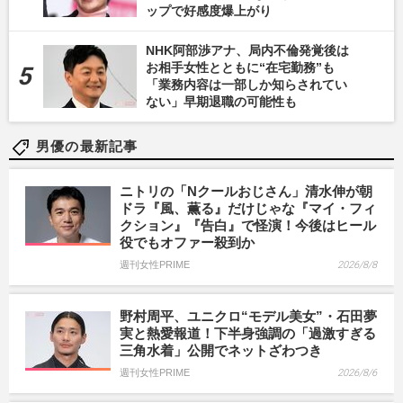
ップで好感度爆上がり
NHK阿部渉アナ、局内不倫発覚後は
お相手女性とともに“在宅勤務”も
「業務内容は一部しか知らされてい
ない」早期退職の可能性も
男優の最新記事
ニトリの「Nクールおじさん」清水伸が朝
ドラ『風、薫る』だけじゃな『マイ・フィ
クション』『告白』で怪演！今後はヒール
役でもオファー殺到か
週刊女性PRIME
2026/8/8
野村周平、ユニクロ“モデル美女”・石田夢
実と熱愛報道！下半身強調の「過激すぎる
三角水着」公開でネットざわつき
週刊女性PRIME
2026/8/6