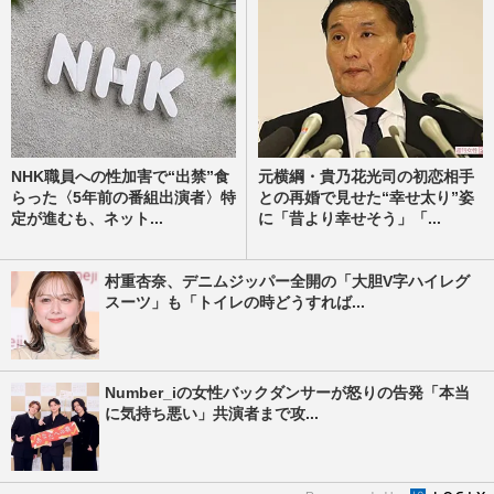
NHK職員への性加害で“出禁”食
元横綱・貴乃花光司の初恋相手
らった〈5年前の番組出演者〉特
との再婚で見せた“幸せ太り”姿
定が進むも、ネット...
に「昔より幸せそう」「...
村重杏奈、デニムジッパー全開の「大胆V字ハイレグ
スーツ」も「トイレの時どうすれば...
Number_iの女性バックダンサーが怒りの告発「本当
に気持ち悪い」共演者まで攻...