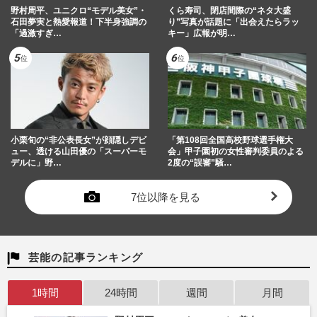
野村周平、ユニクロ“モデル美女”・
くら寿司、閉店間際の“ネタ大盛
石田夢実と熱愛報道！下半身強調の
り”写真が話題に「出会えたらラッ
「過激すぎ…
キー」広報が明…
小栗旬の“非公表長女”が顔隠しデビ
「第108回全国高校野球選手権大
ュー、透ける山田優の「スーパーモ
会」甲子園初の女性審判委員のよる
デルに」野…
2度の“誤審”騒…
7位以降を見る
芸能の記事ランキング
1時間
24時間
週間
月間