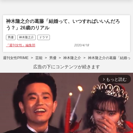
神木隆之介の葛藤「結婚って、いつすればいいんだろ
う？」26歳のリアル
男優
神木隆之介
ドラマ
『週刊女性』編集部
2020/4/18
週刊女性PRIME
芸能
男優
神木隆之介
神木隆之介の葛藤「結婚っ
広告の下にコンテンツが続きます
もっと読む
arrow_forward_ios