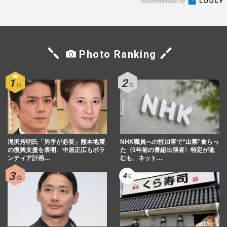
Recommended by
Photo Ranking
滝沢秀明氏「男手が必要」熊本地震
NHK職員への性加害で“出禁”食らっ
の復興支援を表明、中居正広もボラ
た〈5年前の番組出演者〉特定が進
ンティア計画…
むも、ネット…