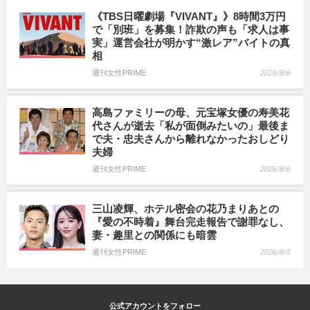
《TBS日曜劇場『VIVANT』》8時間3万円
で「別班」を募集！詐欺の声も「求人は事
実」運営会社が明かす“激レア”バイトの真
相
週刊女性PRIME
2026/8/6
高島ファミリーの母、元宝塚女優の寿美花
代さんが逝去「私が面倒みたいの」最後ま
で夫・忠夫さんから離れなかったおしどり
夫婦
週刊女性PRIME
2026/8/6
三山凌輝、ホテル密会の花乃まりあとの
『愛の不時着』舞台完走報告で謝罪なし、
妻・趣里との関係にも暗雲
週刊女性PRIME
2026/8/5
公式アカウントをフォロー