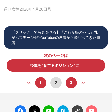
週刊女性2020年4月28日号
【クリックして写真を見る】「これが癌の花…」乳
がんステージ4のYouTuberの皮膚から飛び出てきた腫
瘍
次のページは
後輩を“育てるポジション”に
1
2
3
facebo
X ポス
LINE
はてな
コメン