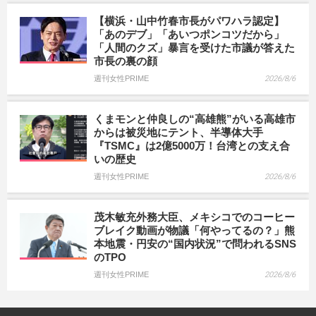
【横浜・山中竹春市長がパワハラ認定】
「あのデブ」「あいつポンコツだから」
「人間のクズ」暴言を受けた市議が答えた
市長の裏の顔
週刊女性PRIME
2026/8/6
くまモンと仲良しの“高雄熊”がいる高雄市
からは被災地にテント、半導体大手
『TSMC』は2億5000万！台湾との支え合
いの歴史
週刊女性PRIME
2026/8/6
茂木敏充外務大臣、メキシコでのコーヒー
ブレイク動画が物議「何やってるの？」熊
本地震・円安の“国内状況”で問われるSNS
のTPO
週刊女性PRIME
2026/8/6