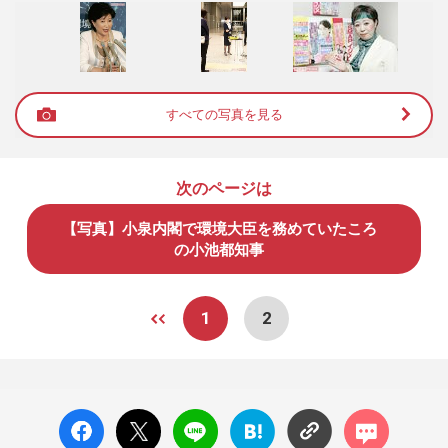
すべての写真を見る
次のページは
【写真】小泉内閣で環境大臣を務めていたころ
の小池都知事
1
2
facebo
X ポス
LINE
はてな
コメン
ok い
ト
ブック
ト