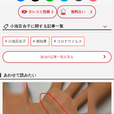
いね
マーク
に追加
タレコミ投稿
無料占い
小池百合子に関する記事一覧
「高市内閣」大臣政務官に抜擢された森下
小池百合子
都知事
コロナウイルス
千里氏、ひろゆきとの対談で露呈した「タ
レント議員の知識不足」に…
『週刊女性』編集部
2026/7/30
政治の記事一覧を見る
《東京クールビズ》ハーフパンツ解禁で
「女性の生足も認めるべき」すね毛論争で
あわせて読みたい
浮き彫りになった“男女格差…
週刊女性PRIME
2026/6/3
《次の女性首相になってほしい政治家
TOP5》片山さつき氏、小野田紀美氏を圧
倒したのは「次々と政策を出す」…