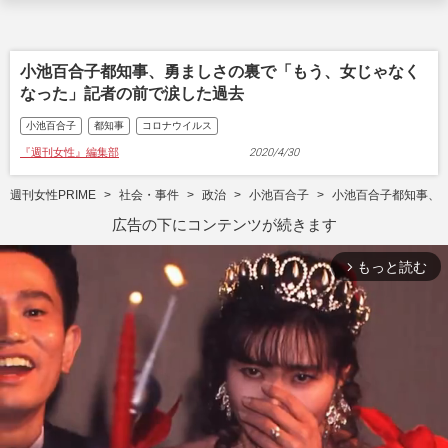
小池百合子都知事、勇ましさの裏で「もう、女じゃなく
なった」記者の前で涙した過去
小池百合子
都知事
コロナウイルス
『週刊女性』編集部
2020/4/30
週刊女性PRIME
社会・事件
政治
小池百合子
小池百合子都知事、
広告の下にコンテンツが続きます
もっと読む
arrow_forward_ios