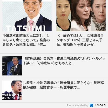
小泉進次郎防衛大臣に対し「し
《「辞めてほしい」女性議員ラ
ゃしゃり出てこないで」発言の
ンキングTOP5》三原じゅん子
共産党・辰巳孝太郎に「何...
氏、蓮舫氏らを抑えたダ...
《防災訓練》自民党・古屋圭司議員の“ふざけヘルメッ
ト姿”に「小学校の方がちゃんと...
共産党・小池晃議員の「国会議員に逆らうな」動画拡
散が波紋…辺野古ボート転覆事故で...
Recommended by