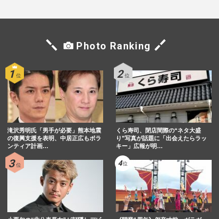
Photo Ranking
滝沢秀明氏「男手が必要」熊本地震
くら寿司、閉店間際の“ネタ大盛
の復興支援を表明、中居正広もボラ
り”写真が話題に「出会えたらラッ
ンティア計画…
キー」広報が明…