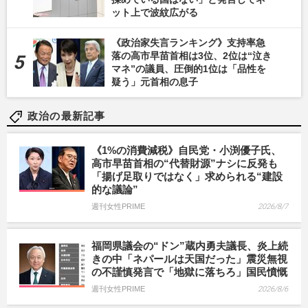
ット上で波紋広がる
《政治家失言ランキング》支持率急
落の高市早苗首相は3位、2位は“泣き
マネ”の議員、圧倒的1位は「品性を
疑う」元首相の息子
政治の最新記事
《1%の消費減税》自民党・小渕優子氏、
高市早苗首相の“代替財源”ナシに反発も
「揚げ足取りではなく」求められる“建設
的な議論”
週刊女性PRIME
2026/8/7
福岡県議会の“ドン”蔵内勇夫議長、炎上続
きの中「ネパールは天国だった」震災無視
の不謹慎発言で「地獄に落ちろ」国民憤慨
週刊女性PRIME
2026/8/6