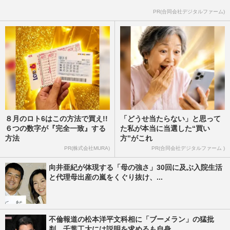
PR(合同会社デジタルファーム)
８月のロト6はこの方法で買え!!
「どうせ当たらない」と思って
６つの数字が『完全一致』する
た私が本当に当選した“買い
方法
方”がこれ
PR(株式会社MURA)
PR(合同会社デジタルファーム )
向井亜紀が体現する「母の強さ」30回に及ぶ入院生活
と代理母出産の嵐をくぐり抜け、...
不倫報道の松本洋平文科相に「ブーメラン」の猛批
判、千葉工大には説明を求めるも自身...