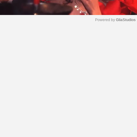
Powered by 
GliaStudios
M
u
t
e