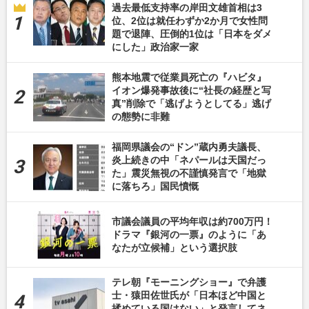
過去最低支持率の岸田文雄首相は3
位、2位は就任わずか2か月で女性問
題で退陣、圧倒的1位は「日本をダメ
にした」政治家一家
熊本地震で従業員死亡の『ハビタ』
イオン爆発事故後に“社長の経歴と写
真”削除で「逃げようとしてる」逃げ
の態勢に非難
福岡県議会の“ドン”蔵内勇夫議長、
炎上続きの中「ネパールは天国だっ
た」震災無視の不謹慎発言で「地獄
に落ちろ」国民憤慨
市議会議員の平均年収は約700万円！
ドラマ『銀河の一票』のように「あ
なたが立候補」という選択肢
テレ朝『モーニングショー』で弁護
士・猿田佐世氏が「日本ほど中国と
揉めている国はない」と発言してネ