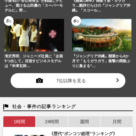
小栗旬の“非公表長女”が顔隠しデビ
《開業1周年》倒産寸前・ガラガ
ュー、透ける山田優の「スーパーモ
ラ…酷評だらけの『ジャングリア沖
デルに」野…
縄』「スコール…
滝沢秀明、ジャニーズ社員に「企画
『ジャングリア沖縄』開業から4か
5つ出して」目指すビジネスモデル
月で「もうガラガラ」衝撃の閑散ぶ
は『米津玄師…
りに集まる“…
7位以降を見る
社会・事件の記事ランキング
1時間
24時間
週間
月間
《歴代“ポンコツ総理”ランキング》