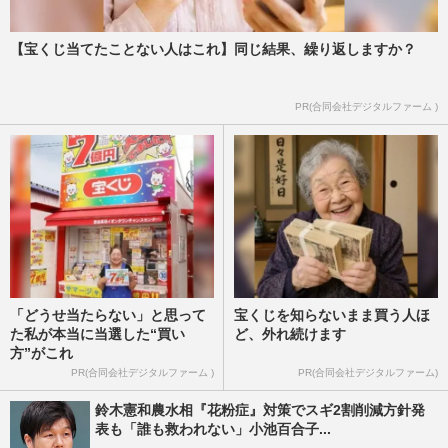
【宝くじ当てたことない人はこれ】同じ結果、繰り返しますか？
PR(合同会社デジタルファーム )
「どうせ当たらない」と思って
宝くじを知らないまま買う人ほ
た私が本当に当選した“買い
ど、外れ続けます
方”がこれ
PR(合同会社デジタルファーム )
PR(合同会社デジタルファーム)
鈴木憲和農水相『花粉症』対策でスギ2割削減方針発
表も「誰も救われない」小池百合子...