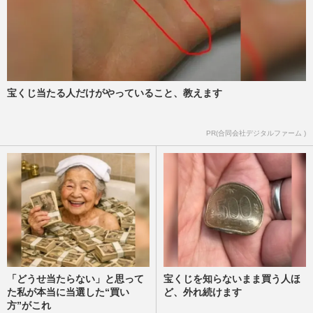
週刊女性2026年4月28日・5月5日号
2026/4/22
東京都、肝いりの《東京アプリ》に多額の
税金を投入も利用者は「全然便利にならな
い」湧き上がる“ポイント…
週刊女性2026年4月28日・5月5日号
2026/4/20
宝くじ当たる人だけがやっていること、教えます
鳥取県・平井伸治知事の「おばさん発言」
PR(合同会社デジタルファーム )
に隠された少子化対策、韓国では〈子ども
1人につき1000万円〉施策…
週刊女性PRIME
2026/4/3
「どうせ当たらない」と思って
宝くじを知らないまま買う人ほ
た私が本当に当選した“買い
ど、外れ続けます
方”がこれ