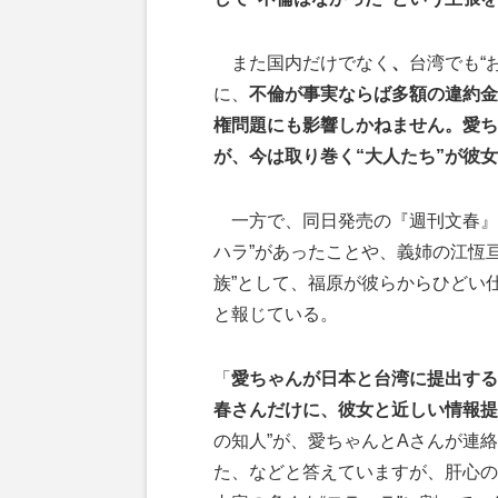
また国内だけでなく
、
台湾でも“
に、
不倫が事実ならば多額の違約金
権問題にも影響しかねません。愛ち
が、今は取り巻く“大人たち”が彼
一方で、同日発売の『週刊文春』
ハラ”があったことや、義姉の江恆
族”として、福原が彼らからひどい
と報じている。
「
愛ちゃんが日本と台湾に提出する
春さんだけに、彼女と近しい情報提
の知人”が、愛ちゃんとAさんが連
た、などと答えていますが、肝心の