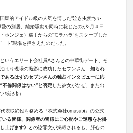
。
国民的アイドル級の人気を博した“泣き虫愛ちゃ
原愛の別居、離婚騒動を同時に報じたのが3月４日
・ホンジェ）選手からの“モラハラ”をスクープした
デート”現場を押さえたのだった。
というエリート会社員Aさんとの中華街デート、そ
泊まり現場の撮影に成功したセブンさん。
知られ
”であるはずのセブンさんの独占インタビューに応
“不倫関係はない”と否定
した彼女がなぜ、また出
ツ紙記者）
表取締役を務める『株式会社omusubi』の公式
ている皆様、関係者の皆様にご心配やご迷惑をお掛
し上げます》
との謝罪文が掲載されるも、肝心の