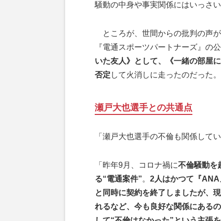
騒動の中身や事実関係にはいっさい
ところが、世間からの批判の声が
『電通スポーツパートナーズ』の公
いた友人》として、《一緒の部屋に
否定
して火消しに走ったのだった。
瀬戸大也選手との共通点
「瀬戸大也選手の不倫も関係してい
「昨年9月、コロナ禍に
不倫騒動を
る“電通案件”
。
2人はかつて『AN
と同時に契約を終了しましたが、現
れるなど、今も良好な関係にあるの
して“不倫はなかった”という主張