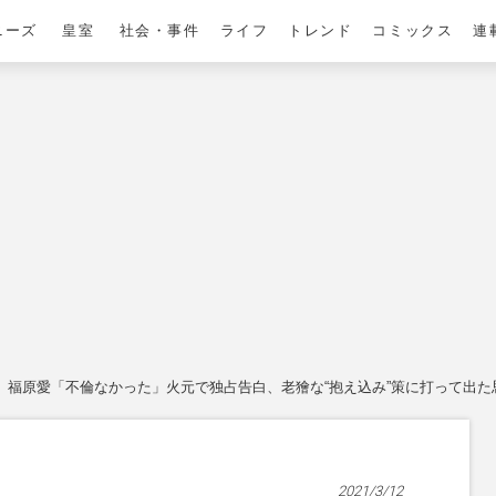
ニーズ
皇室
社会・事件
ライフ
トレンド
コミックス
連
福原愛「不倫なかった」火元で独占告白、老獪な“抱え込み”策に打って出た
2021/3/12