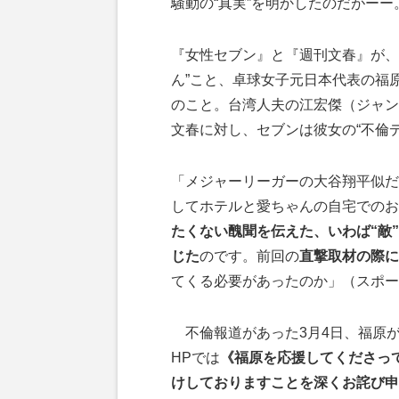
騒動の“真実”を明かしたのだがーー
『女性セブン』と『週刊文春』が、
ん”こと、卓球女子元日本代表の福
のこと。台湾人夫の江宏傑（ジャン
文春に対し、セブンは彼女の“不倫
「メジャーリーガーの大谷翔平似だ
してホテルと愛ちゃんの自宅でのお
たくない醜聞を伝えた、いわば“敵
じた
のです。前回の
直撃取材の際に
てくる必要があったのか」（スポー
不倫報道があった3月4日、福原が代
HPでは
《福原を応援してくださっ
けしておりますことを深くお詫び申