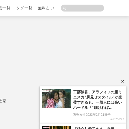
載一覧
タグ一覧
無料占い
×
工藤静香、アラフィフの超ミ
ニスカ“脚見せスタイル”が完
思惑
璧すぎるも、一般人には高い
ハードル「“細ければ…
週刊女性2023年2月21日号
2023/2/11