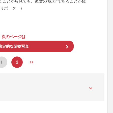
たことから見ても、彼女の“味方”であることが窺
リポーター）
次のページは
決定的な証拠写真
1
2
』は、2015年（平成27年）1月に開設された主婦と生活社が運
性PRIME』編集者が担当する連載陣の執筆記事を配信するほ
された記事から、インターネット利用者層にとって特に関心の