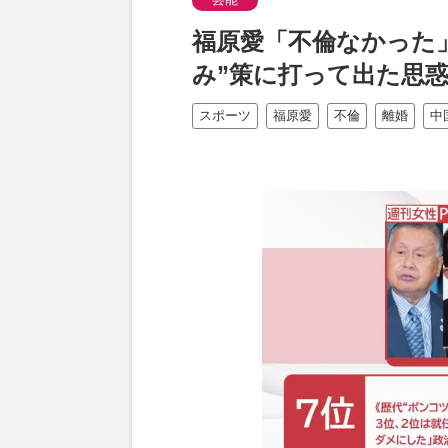
福原愛「不倫なかった
み”策に打って出た思
スポーツ
福原愛
不倫
離婚
中