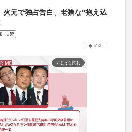
」火元で独占告白、老獪な“抱え込
惑
国・台湾
印刷
もっと読む
arrow_forward_ios