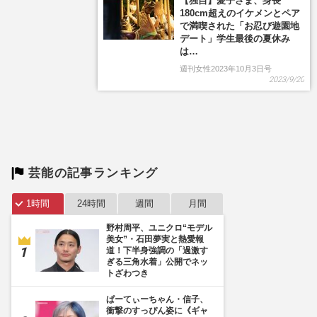
【独自】愛子さま、身長
180cm超えのイケメンとペア
で満喫された「お忍び遊園地
デート」学生最後の夏休み
は…
週刊女性2023年10月3日号
2023/9/20
芸能の記事ランキング
1時間
24時間
週間
月間
野村周平、ユニクロ“モデル
美女”・石田夢実と熱愛報
道！下半身強調の「過激す
ぎる三角水着」公開でネッ
トざわつき
ぱーてぃーちゃん・信子、
衝撃のすっぴん姿に《ギャ