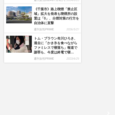
週刊女性2024年7月9日号
2024/6/25
《千葉市》路上喫煙「禁止区
域」拡大を発表も喫煙所の設
置は「0」、分煙対策の行方を
自治体に直撃
週刊女性PRIME
2026/5/27
トム・ブラウン布川ひろき、
過去に「かき氷を食べながら
ファミレスで寝落ち」報道で
謝罪も、今度は終電で寝…
週刊女性PRIME
2023/6/29