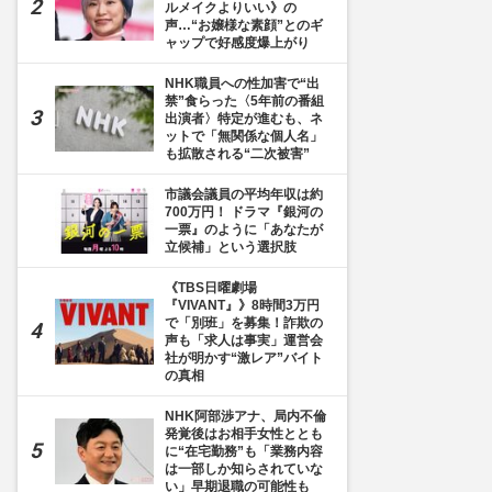
ルメイクよりいい》の
声…“お嬢様な素顔”とのギ
ャップで好感度爆上がり
NHK職員への性加害で“出
禁”食らった〈5年前の番組
出演者〉特定が進むも、ネ
ットで「無関係な個人名」
も拡散される“二次被害”
市議会議員の平均年収は約
700万円！ ドラマ『銀河の
一票』のように「あなたが
立候補」という選択肢
《TBS日曜劇場
『VIVANT』》8時間3万円
で「別班」を募集！詐欺の
声も「求人は事実」運営会
社が明かす“激レア”バイト
の真相
NHK阿部渉アナ、局内不倫
発覚後はお相手女性ととも
に“在宅勤務”も「業務内容
は一部しか知らされていな
い」早期退職の可能性も