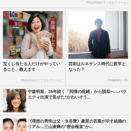
PR(合同会社デジタルファーム )
宝くじ当たる人だけがやってい
芸術はルネサンス時代に哲学と
ること、教えます
なった？
PR(合同会社デジタルファーム )
PR(國學院大學)
中森明菜、35年続く「同情の呪縛」から脱却へ…バラ
エティ出演で見せた“かわいそう...
《理想の男性は父・水谷豊》趣里の言葉が示す結婚の
リアル…三山凌輝の“密会報道”か...