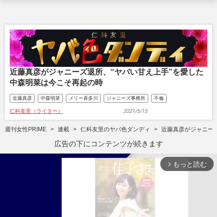
近藤真彦がジャニーズ退所、“ヤバい甘え上手”を愛した
中森明菜は今こそ再起の時
近藤真彦
中森明菜
メリー喜多川
ジャニーズ事務所
不倫
仁科友里（ライター）
2021/5/15
週刊女性PRIME
連載
仁科友里のヤバ色ダンディ
近藤真彦がジャニー
広告の下にコンテンツが続きます
もっと読む
arrow_forward_ios