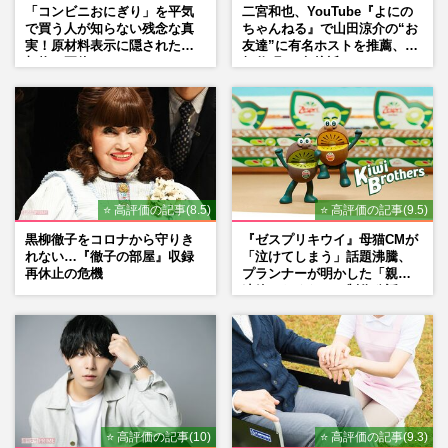
「コンビニおにぎり」を平気
二宮和也、YouTube『よにの
で買う人が知らない残念な真
ちゃんねる』で山田涼介の“お
実！原材料表示に隠された添
友達”に有名ホストを推薦、歌
加物の正体
舞伎町に“急接近”でファン
「関わらないで！」
⭐ 高評価の記事(8.5)
⭐ 高評価の記事(9.5)
黒柳徹子をコロナから守りき
『ゼスプリキウイ』母猫CMが
れない…『徹子の部屋』収録
「泣けてしまう」話題沸騰、
再休止の危機
プランナーが明かした「親に
連絡したくなる」制作秘話
⭐ 高評価の記事(10)
⭐ 高評価の記事(9.3)