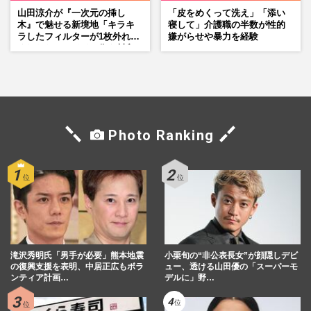
山田涼介が『一次元の挿し
「皮をめくって洗え」「添い
木』で魅せる新境地「キラキ
寝して」介護職の半数が性的
ラしたフィルターが1枚外れて
嫌がらせや暴力を経験
くれたら」アイドル像を封印
した覚悟
Photo Ranking
滝沢秀明氏「男手が必要」熊本地震
小栗旬の“非公表長女”が顔隠しデビ
の復興支援を表明、中居正広もボラ
ュー、透ける山田優の「スーパーモ
ンティア計画…
デルに」野…