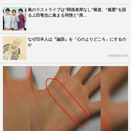
嵐のラストライブは“関係者席なし”報道、“嵐愛”を語
る上田竜也に集まる同情と“席...
なぜ日本人は『論語』を「心のよりどころ」にするの
か
PR(國學院大學)