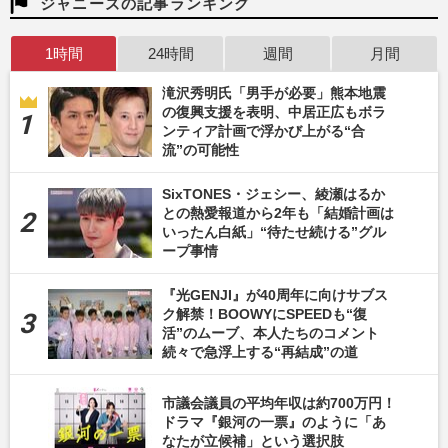
ジャニーズの記事ランキング
1時間
24時間
週間
月間
滝沢秀明氏「男手が必要」熊本地震
の復興支援を表明、中居正広もボラ
ンティア計画で浮かび上がる“合
流”の可能性
SixTONES・ジェシー、綾瀬はるか
との熱愛報道から2年も「結婚計画は
いったん白紙」“待たせ続ける”グル
ープ事情
『光GENJI』が40周年に向けサブス
ク解禁！BOOWYにSPEEDも“復
活”のムーブ、本人たちのコメント
続々で急浮上する“再結成”の道
市議会議員の平均年収は約700万円！
ドラマ『銀河の一票』のように「あ
なたが立候補」という選択肢