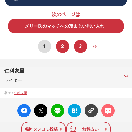
次のページは
メリー氏のマッチへの凄まじい思い入れ
1
2
3
仁科友里
ライター
1974年生まれ。会社員を経てフリーライターに。『サイゾー
著者：
仁科友里
ウーマン』『週刊SPA！』『GINGER』『steady.』などにタ
レント論、女子アナ批評を寄稿。また、自身のブログ、ツイ
facebo
X ポス
LINE
はてな
コメン
ッターで婚活に悩む男女の相談に応えている。2015年に『間
ok い
ト
ブック
ト
違いだらけの婚活にサヨナラ！』（主婦と生活社）を発表
いね
マーク
し、異例の女性向け婚活本として話題に。好きな言葉は「勝
に追加
てば官軍、負ければ賊軍」。
タレコミ投稿
無料占い