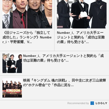
《旧ジャニーズから「独立して
Number_i、アメリカ大手エー
成功した」ランキング》Numbe
ジェントと契約も「成功は至難
r_i・平野紫耀、V...
の業」待ち受ける“...
Number_i、アメリカ大手エージェントと契約も「成
功は至難の業」待ち受ける“...
映画『キングダム 魂の決戦』、田中圭に次ぎ三山凌輝
の“ホテル密会”で「作品に泥を...
Recommended by