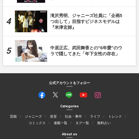
滝沢秀明、ジャニーズ社員に「企画5
つ出して」目指すビジネスモデルは
『米津玄師』
中居正広、武田舞香との“6年愛”のウ
ラで隠してきた「年下女性の存在」
公式アカウントをフォロー
Categories
芸能
ジャニーズ
皇室
社会・事件
ライフ
トレンド
コミックス
連載一覧
タグ一覧
無料占い
About us