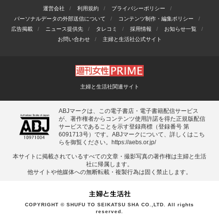
運営会社
利用規約
プライバシーポリシー
パーソナルデータの外部送信について
コンテンツ制作・編集ポリシー
広告掲載
ニュース提供先
タレコミ
採用情報
お知らせ一覧
お問い合わせ
主婦と生活社公式サイト
主婦と生活社関連サイト
ABJマークは、この電子書店・電子書籍配信サービス
が、著作権者からコンテンツ使用許諾を得た正規版配信
サービスであることを示す登録商標（登録番号 第
6091713号）です。ABJマークについて、詳しくはこち
らを御覧ください。
https://aebs.or.jp/
本サイトに掲載されているすべての⽂章・撮影写真の著作権は主婦と⽣活
社に帰属します。
他サイトや他媒体への無断転載・複製⾏為は固く禁⽌します。
COPYRIGHT © SHUFU TO SEIKATSU SHA CO.,LTD. All rights
reserved.