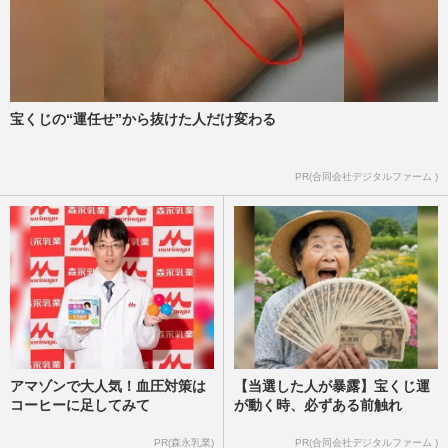
中森明菜、20年ぶりライブツアーに向け
て“断酒・外出禁止”も「一気に勝負をかけ
すぎ」懸念される“心身バ…
週刊女性2026年6月9日・16日号
2026/6/1
宝くじの“運任せ”から抜けた人だけ変わる
『ID85』芳本美代子が57歳でアイドル活動
復活！明かした当時の恋愛事情と85年組の
松本典子・網浜直子との“…
PR(合同会社デジタルファーム )
週刊女性2026年5月26日号
2026/5/24
アマゾンで大人気！血圧対策は
【当選した人が暴露】宝くじ運
コーヒーに足してみて
が動く時、必ずある前触れ
PR(森永乳業)
PR(合同会社デジタルファーム )