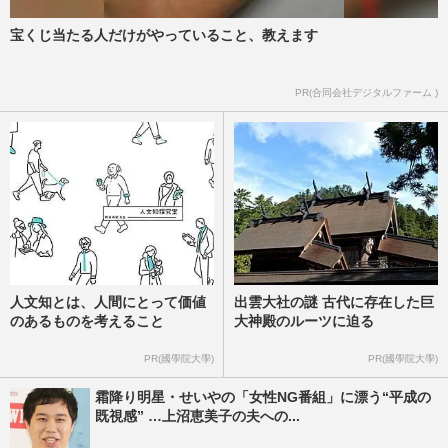
宝くじ当たる人だけがやっていること、教えます
PR(合同会社デジタルファーム )
人文知とは、人間にとって価値
出雲大社の謎 古代に存在した巨
のあるものを考えること
大神殿のルーツに迫る
PR(國學院大學)
PR(國學院大學)
霜降り明星・せいやの「女性NG番組」に漂う“平成の
既視感” …上沼恵美子の夫への...