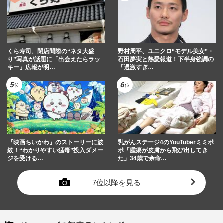
くら寿司、閉店間際の“ネタ大盛
野村周平、ユニクロ“モデル美女”・
り”写真が話題に「出会えたらラッ
石田夢実と熱愛報道！下半身強調の
キー」広報が明…
「過激すぎ…
『映画ちいかわ』のストーリーに波
乳がんステージ4のYouTuberミミポ
紋！“わかりやすい猛毒”投入ダメー
ポ「腫瘍が皮膚から飛び出してき
ジを受ける…
た」34歳で余命…
7位以降を見る