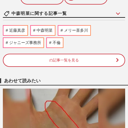
中森明菜に関する記事一覧
中森明菜、35年続く「同情の呪縛」から脱
近藤真彦
中森明菜
メリー喜多川
却へ…バラエティ出演で見せた“かわいそ
うな歌姫”からの本格復活
ジャニーズ事務所
不倫
週刊女性2026年7月21日号
2026/7/12
の記事一覧を見る
中森明菜『Golden SixTONES』で韓国ロ
ケ・20年ぶりライブツアーも敢行、“完全
復活”で目指す「デビュー45…
週刊女性2026年7月21日号
2026/7/7
あわせて読みたい
加藤登紀子「偶然に導かれ…」河島英五さ
んやオノ・ヨーコ、中島みゆきとも交流…
明かしたレジェンドたちと…
週刊女性2026年6月30日号
2026/6/28