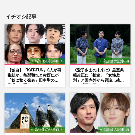
イチオシ記事
⭐ 高評価の記事(8.7)
⭐ 高評価の記事(9)
【独自】『KAT-TUN』6人が再
《愛子さまの未来は》皇室典
集結か、亀梨和也と赤西仁が
範改正に「拙速」「女性差
「秋に驚く発表」田中聖の刑
別」と国内外から異論…残さ
期満了と重なる“匂わせ”では
れた「再改正」の道
ない理由
⭐ 高評価の記事(8.7)
⭐ 高評価の記事(9)