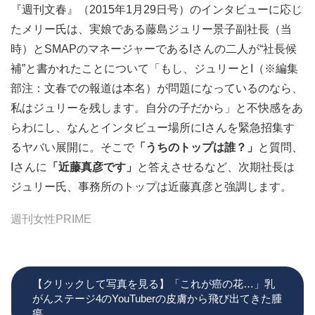
『週刊文春』（2015年1月29日号）のインタビューに応じ
たメリー氏は、実娘である藤島ジュリー景子副社長（当
時）とSMAPのマネージャーであるIさんの二人が“社長候
補”と書かれたことについて「もし、ジュリーとI（※編集
部注：文春での報道は本名）が問題になっているのなら、
私はジュリーを残します。自分の子だから」と不快感をあ
らわにし、なんとインタビュー場所にIさんを緊急招集す
るヤバい展開に。そこで
「うちのトップは誰？」
と質問、
Iさんに
「近藤真彦です」
と答えさせるなど、次期社長は
ジュリー氏、事務所のトップは近藤真彦と強調します。
週刊女性PRIME
【クリックして写真を見る】「これが癌の花…」乳
がんステージ4のYouTuberの皮膚から飛び出てきた腫
瘍