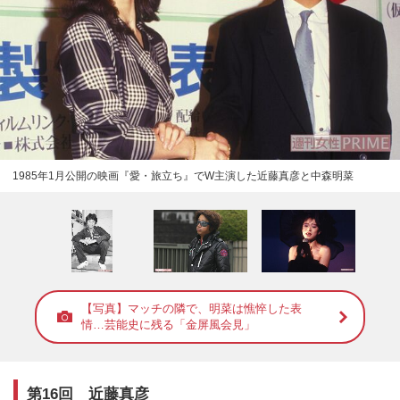
1985年1月公開の映画『愛・旅立ち』でW主演した近藤真彦と中森明菜
【写真】マッチの隣で、明菜は憔悴した表
情…芸能史に残る「金屏風会見」
第16回 近藤真彦