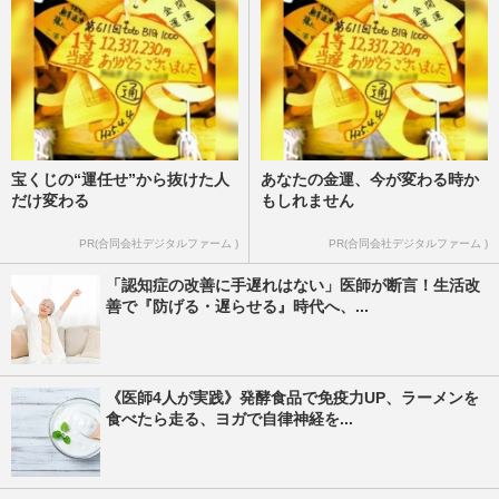
宝くじの“運任せ”から抜けた人
あなたの金運、今が変わる時か
だけ変わる
もしれません
PR(合同会社デジタルファーム )
PR(合同会社デジタルファーム )
「認知症の改善に手遅れはない」医師が断言！生活改
善で『防げる・遅らせる』時代へ、...
《医師4人が実践》発酵食品で免疫力UP、ラーメンを
食べたら走る、ヨガで自律神経を...