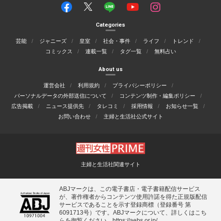
Categories
芸能
ジャニーズ
皇室
社会・事件
ライフ
トレンド
コミックス
連載一覧
タグ一覧
無料占い
About us
運営会社
利用規約
プライバシーポリシー
パーソナルデータの外部送信について
コンテンツ制作・編集ポリシー
広告掲載
ニュース提供先
タレコミ
採用情報
お知らせ一覧
お問い合わせ
主婦と生活社公式サイト
主婦と生活社関連サイト
ABJマークは、この電子書店・電子書籍配信サービス
が、著作権者からコンテンツ使用許諾を得た正規版配信
サービスであることを示す登録商標（登録番号 第
6091713号）です。ABJマークについて、詳しくはこち
らを御覧ください。
https://aebs.or.jp/