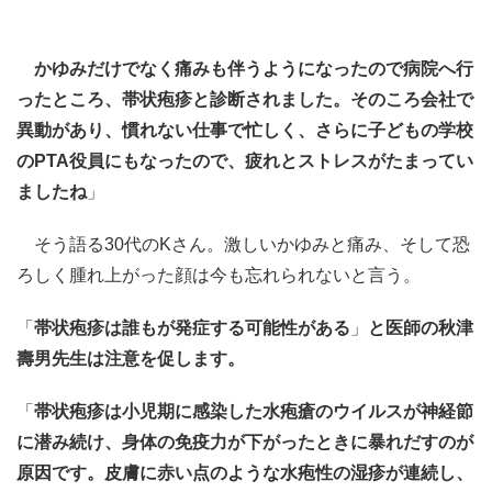
かゆみだけでなく痛みも伴うようになったので病院へ行
ったところ、帯状疱疹と診断されました。そのころ会社で
異動があり、慣れない仕事で忙しく、さらに子どもの学校
のPTA役員にもなったので、疲れとストレスがたまってい
ましたね
」
そう語る30代のKさん。激しいかゆみと痛み、そして恐
ろしく腫れ上がった顔は今も忘れられないと言う。
「
帯状疱疹は誰もが発症する可能性がある
」
と医師の秋津
壽男先生は注意を促します。
「
帯状疱疹は小児期に感染した水疱瘡のウイルスが神経節
に潜み続け、身体の免疫力が下がったときに暴れだすのが
原因です。皮膚に赤い点のような水疱性の湿疹が連続し、