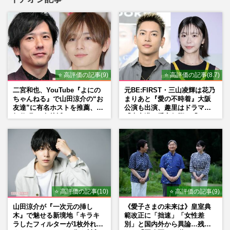
⭐ 高評価の記事(9)
⭐ 高評価の記事(8.7)
二宮和也、YouTube『よにの
元BE:FIRST・三山凌輝は花乃
ちゃんねる』で山田涼介の“お
まりあと『愛の不時着』大阪
友達”に有名ホストを推薦、歌
公演も出演、趣里はドラマ
舞伎町に“急接近”でファン
『大空港』番宣行脚に「メン
「関わらないで！」
タル強すぎ」の実情
⭐ 高評価の記事(10)
⭐ 高評価の記事(9)
山田涼介が『一次元の挿し
《愛子さまの未来は》皇室典
木』で魅せる新境地「キラキ
範改正に「拙速」「女性差
ラしたフィルターが1枚外れて
別」と国内外から異論…残さ