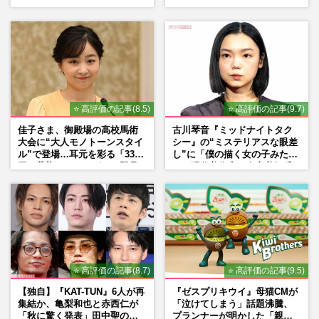
くれたら」アイドル像を封印
れた「再改正」の道
した覚悟
⭐ 高評価の記事(8.5)
⭐ 高評価の記事(9.7)
佳子さま、御殿場の高校馬術
古川琴音『ミッドナイトタク
大会に“大人モノトーンスタイ
シー』の“ミステリアスな眼差
ル”で登場…耳元を彩る「3300
し”に「僕の描く女の子みた
円の藍染イヤリング」は即品
い」現代美術家・奈良美智氏
薄に
もSNSで“公認”
⭐ 高評価の記事(8.7)
⭐ 高評価の記事(9.5)
【独自】『KAT-TUN』6人が再
『ゼスプリキウイ』母猫CMが
集結か、亀梨和也と赤西仁が
「泣けてしまう」話題沸騰、
「秋に驚く発表」田中聖の刑
プランナーが明かした「親に