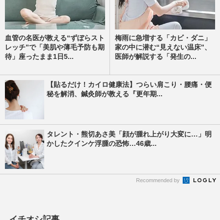
血管の名医が教える“ずぼらスト
梅雨に急増する「カビ・ダニ」
レッチ”で「美肌や薄毛予防も期
家の中に潜む“見えない温床”、
待」座ったまま1日5...
医師が解説する「発生の...
【貼るだけ！カイロ健康法】つらい肩こり・腰痛・便
秘を解消、鍼灸師が教える『更年期...
タレント・熊切あさ美「顔が腫れ上がり大変に…」明
かしたクインケ浮腫の恐怖…46歳...
Recommended by
イチオシ記事