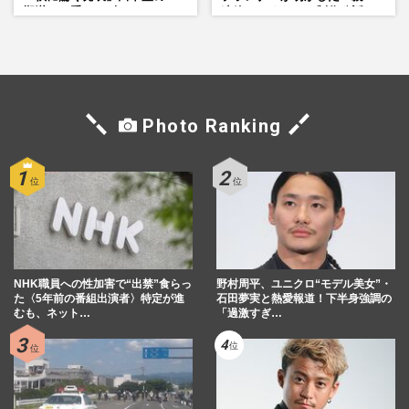
期満了と重なる“匂わせ”では
連絡したくなる」制作秘話
ない理由
Photo Ranking
NHK職員への性加害で“出禁”食らっ
野村周平、ユニクロ“モデル美女”・
た〈5年前の番組出演者〉特定が進
石田夢実と熱愛報道！下半身強調の
むも、ネット…
「過激すぎ…