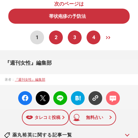
次のページは
帯状疱疹の予防法
1
2
3
4
『週刊女性』編集部
著者：
『週刊女性』編集部
facebo
X ポス
LINE
はてな
コメン
ok い
ト
ブック
ト
いね
マーク
に追加
タレコミ投稿
無料占い
薬丸裕英に関する記事一覧