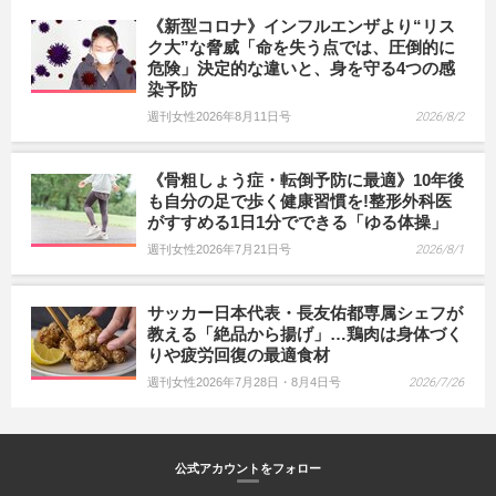
《新型コロナ》インフルエンザより“リス
ク大”な脅威「命を失う点では、圧倒的に
危険」決定的な違いと、身を守る4つの感
染予防
週刊女性2026年8月11日号
2026/8/2
《骨粗しょう症・転倒予防に最適》10年後
も自分の足で歩く健康習慣を!整形外科医
がすすめる1日1分でできる「ゆる体操」
週刊女性2026年7月21日号
2026/8/1
サッカー日本代表・長友佑都専属シェフが
教える「絶品から揚げ」…鶏肉は身体づく
りや疲労回復の最適食材
週刊女性2026年7月28日・8月4日号
2026/7/26
公式アカウントをフォロー