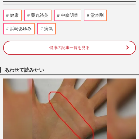
下咽頭がんステージ4の見栄晴「放射線治
健康
薬丸裕英
中森明菜
堂本剛
療35回、首のリンパ節転移」“当たり前”に
感謝し続ける日々を語る
浜崎あゆみ
病気
週刊女性2024年6月18日号
2024/6/8
健康の記事一覧を見る
Cocomi＆Koki,など、美形親を持つ二世
の“気になるパーツ”改善法を美容外科医に
聞く
週刊女性PRIME
2021/8/14
あわせて読みたい
薬丸裕英、過激コメントで芸能界“ネオ”ご
意見番か「何様？」発言だけじゃない
小窪誠子
2020/9/2
岡江久美子さん「長生きしたい」国民のお
かあさんが残した“泣ける願い”
宝泉 薫
2020/4/24