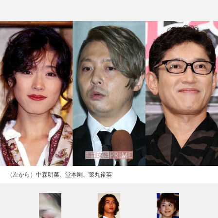
（左から）中森明菜、堂本剛、薬丸裕英