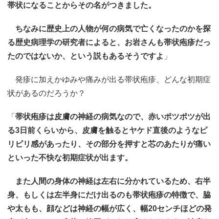
帯状になることからその名がつきました。
ちなみに歴史上の人物が何の病気で亡くなったのかを探
る歴史病理学の研究者によると、お岩さんも帯状疱疹だっ
たのではないか、という説もあるそうですよ
」
発疹に加えかゆみや痛みが出る帯状疱疹、どんな初期症
状があるのだろうか？
「
帯状疱疹は皮膚の神経の病気なので、赤いポツポツが出
る3日前くらいから、皮膚を触るとヤケド直後のようなピ
リピリ感があったり、その部分を押すと芯のあたりが痛い
といった不快な初期症状が出ます。
また人間の身体の神経は左右に分かれているため、右半
身、もしくは左半身にだけ出るのも帯状疱疹の特徴で、脇
や太もも、顔などは神経の幅が広く、幅20センチほどの発