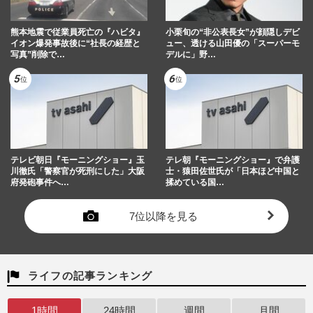
熊本地震で従業員死亡の『ハビタ』
小栗旬の“非公表長女”が顔隠しデビ
イオン爆発事故後に“社長の経歴と
ュー、透ける山田優の「スーパーモ
写真”削除で…
デルに」野…
テレビ朝日『モーニングショー』玉
テレ朝『モーニングショー』で弁護
川徹氏「警察官が死刑にした」大阪
士・猿田佐世氏が「日本ほど中国と
府発砲事件へ…
揉めている国…
7位以降を見る
ライフの記事ランキング
1時間
24時間
週間
月間