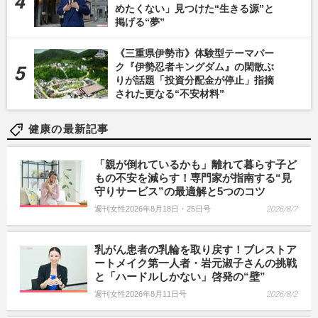
めたくない」見つけた“生きる源”と
掲げる“夢”
《三重県伊勢市》体験型テーマパー
ク『伊勢忍者キングダム』の閑散ぶ
りが話題「投資分配金が停止」指摘
された更なる“不安材料”
健康の最新記事
「親が倒れているかも」離れて暮らす子ど
もの不安を減らす！専門家が指南する“見
守りサービス”の最適解と5つのコツ
週刊女性2026年8月18日・25日号
2026/8/7
乳がん患者の乳輪を取り戻す！ブレストア
ートメイク第一人者・岩元淑子さんの挑戦
と「ハードルしかない」啓発の“壁”
週刊女性2026年8月11日号
2026/8/2