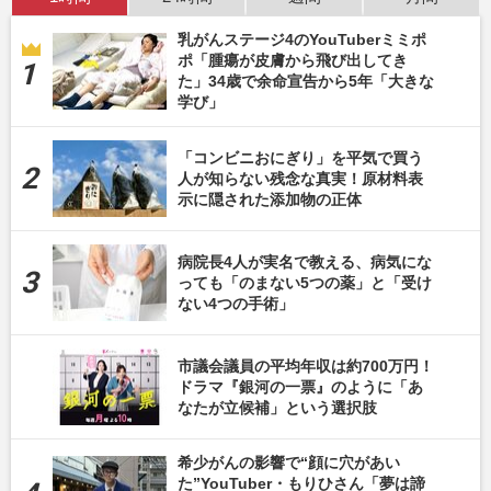
乳がんステージ4のYouTuberミミポ
ポ「腫瘍が皮膚から飛び出してき
た」34歳で余命宣告から5年「大きな
学び」
「コンビニおにぎり」を平気で買う
人が知らない残念な真実！原材料表
示に隠された添加物の正体
病院長4人が実名で教える、病気にな
っても「のまない5つの薬」と「受け
ない4つの手術」
市議会議員の平均年収は約700万円！
ドラマ『銀河の一票』のように「あ
なたが立候補」という選択肢
希少がんの影響で“顔に穴があい
た”YouTuber・もりひさん「夢は諦