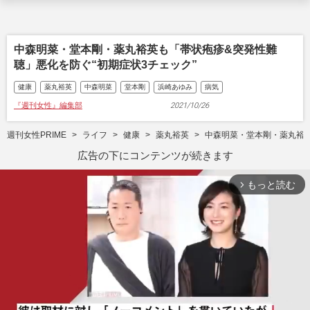
中森明菜・堂本剛・薬丸裕英も「帯状疱疹&突発性難
聴」悪化を防ぐ“初期症状3チェック”
健康
薬丸裕英
中森明菜
堂本剛
浜崎あゆみ
病気
『週刊女性』編集部
2021/10/26
週刊女性PRIME
ライフ
健康
薬丸裕英
中森明菜・堂本剛・薬丸裕英
広告の下にコンテンツが続きます
もっと読む
arrow_forward_ios