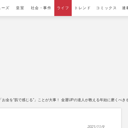
ニーズ
皇室
社会・事件
ライフ
トレンド
コミックス
連
「お金を“肌で感じる”」ことが大事！ 金運UPの達人が教える年始に磨くべき
2021/11/9