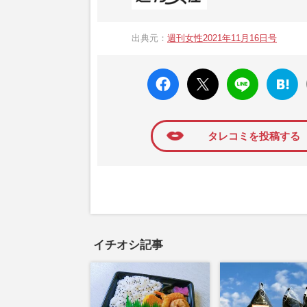
1957年3月6日に日本で最初に創刊され
ト、美容・健康・グルメ・占いに関する情報を
出典元：
週刊女性2021年11月16日号
母”が抱える400万円超の“借金トラブル”
発表。同記事は2018年の「編集者が選ぶ
faceboo
X ポス
LINE
はてな
k いい
ト
ブック
ね
マーク
に追加
タレコミを投稿する
イチオシ記事