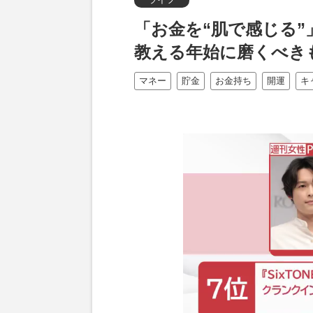
「お金を“肌で感じる”
教える年始に磨くべき
マネー
貯金
お金持ち
開運
キ