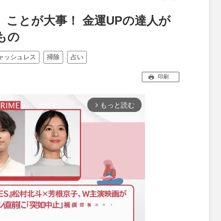
」ことが大事！ 金運UPの達人が
もの
ャッシュレス
掃除
占い
印刷
もっと読む
arrow_forward_ios