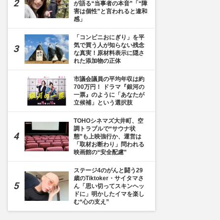
が語る“当事者の本音”「“障
害は個性”と言われると違和
感」
「コンビニおにぎり」を平
気で買う人が知らない残念
な真実！原材料表示に隠さ
れた添加物の正体
市議会議員の平均年収は約
700万円！ ドラマ『銀河の
一票』のように「あなたが
立候補」という選択肢
TOHOシネマズ大井町、空
調トラブルで“サウナ状
態”も上映強行か、運営は
「取材お断わり」問われる
映画館の“安全配慮”
ステージ4のがんと闘う29
歳のTiktoker・サイタマさ
ん「思い切ってスキンヘッ
ドに」明かしたイマを楽し
む“心の支え”