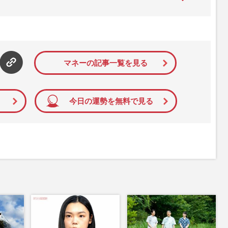
た女性週刊誌。芸能ゴシップや事件、皇室の話題、感動ドキュメン
発信している。2017年12月12日号で「眞子さま嫁ぎ先の“義
」報道をスクープ。この一報から約2か月後、宮内庁は結婚延期を
雑誌ジャーナリズム賞」大賞を受賞した。毎週火曜日発売。
マネーの記事一覧を見る
今日の運勢を無料で見る