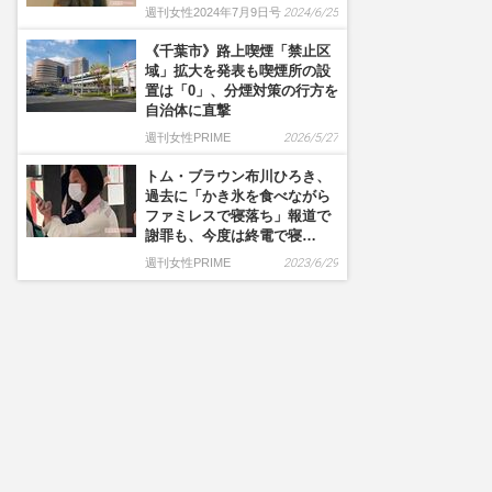
週刊女性2024年7月9日号
2024/6/25
《千葉市》路上喫煙「禁止区
域」拡大を発表も喫煙所の設
置は「0」、分煙対策の行方を
自治体に直撃
週刊女性PRIME
2026/5/27
トム・ブラウン布川ひろき、
過去に「かき氷を食べながら
ファミレスで寝落ち」報道で
謝罪も、今度は終電で寝…
週刊女性PRIME
2023/6/29