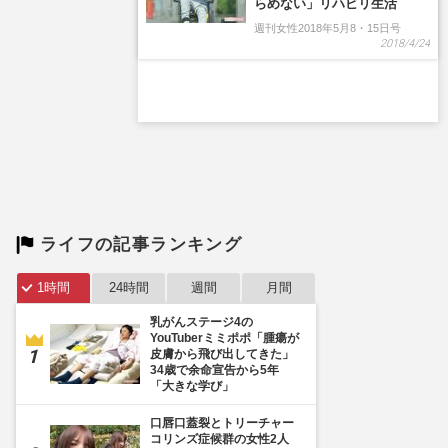
らめない」リハビリ生活
週刊女性2018年5月8・15日号
2018/4/24
ライフの記事ランキング
1時間
24時間
週間
月間
乳がんステージ4の
YouTuberミミポポ「腫瘍が
皮膚から飛び出してきた」
34歳で余命宣告から5年
「大きな学び」
口唇口蓋裂とトリーチャー
コリンズ症候群の女性2人