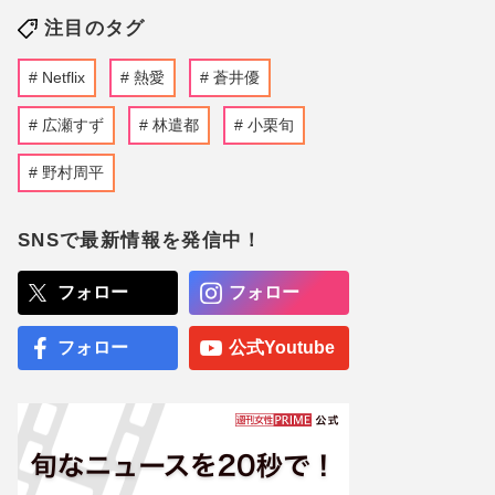
注目のタグ
Netflix
熱愛
蒼井優
広瀬すず
林遣都
小栗旬
野村周平
SNSで最新情報を発信中！
フォロー
フォロー
フォロー
公式Youtube