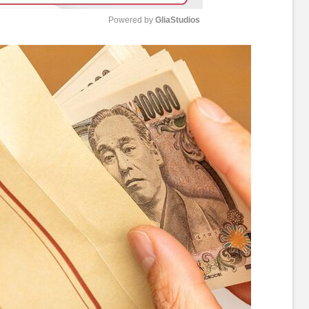
Powered by 
GliaStudios
M
u
t
e