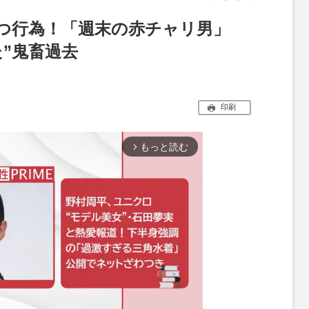
つ行為！「週末の赤チャリ男」
た”鬼畜過去
印刷
もっと読む
arrow_forward_ios