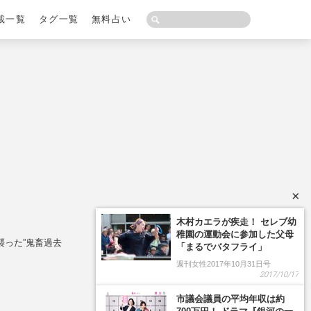
載一覧
タグ一覧
無料占い
×
襲った”鬼畜過去