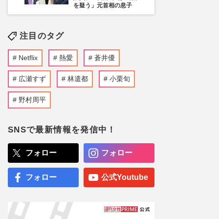
を疑う」元首相の息子
注目のタグ
Netflix
熱愛
蒼井優
広瀬すず
林遣都
小栗旬
野村周平
SNSで最新情報を発信中！
フォロー
フォロー
フォロー
公式Youtube