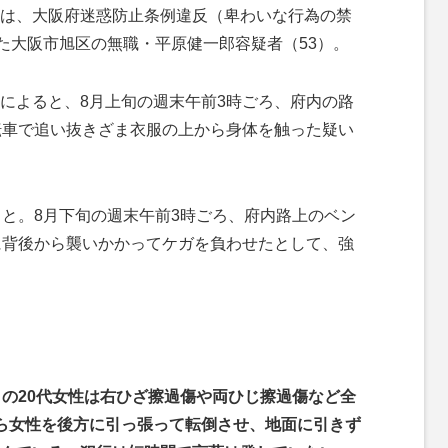
は、大阪府迷惑防止条例違反（卑わいな行為の禁
れた大阪市旭区の無職・平原健一郎容疑者（53）。
によると、8月上旬の週末午前3時ごろ、府内の路
転車で追い抜きざま衣服の上から身体を触った疑い
と。8月下旬の週末午前3時ごろ、府内路上のベン
に背後から襲いかかってケガを負わせたとして、強
この20代女性は右ひざ擦過傷や両ひじ擦過傷など全
ら女性を後方に引っ張って転倒させ、地面に引きず