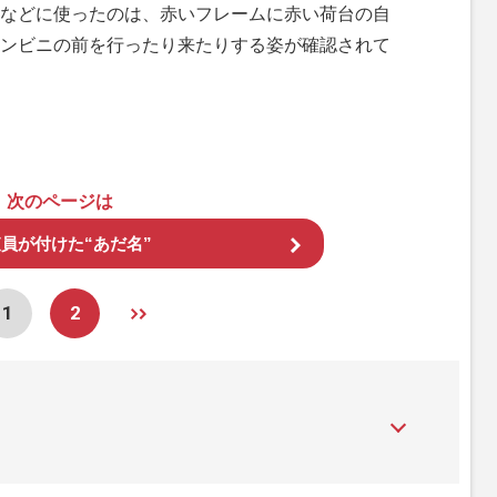
などに使ったのは、赤いフレームに赤い荷台の自
ンビニの前を行ったり来たりする姿が確認されて
次のページは
員が付けた“あだ名”
1
2
』は、2015年（平成27年）1月に開設された主婦と生活社が運
性PRIME』編集者が担当する連載陣の執筆記事を配信するほ