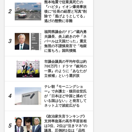
熊本地震で従業員死亡の
『ハビタ』イオン爆発事故
後に“社長の経歴と写真”削
除で「逃げようとしてる」
逃げの態勢に非難
福岡県議会の“ドン”蔵内勇
夫議長、炎上続きの中「ネ
パールは天国だった」震災
無視の不謹慎発言で「地獄
に落ちろ」国民憤慨
市議会議員の平均年収は約
700万円！ ドラマ『銀河の
一票』のように「あなたが
立候補」という選択肢
テレ朝『モーニングショ
ー』で弁護士・猿田佐世氏
が「日本ほど中国と揉めて
いる国はない」と発言して
ネット上で波紋広がる
《政治家失言ランキング》
支持率急落の高市早苗首相
は3位、2位は“泣きマネ”の
議員、圧倒的1位は「品性