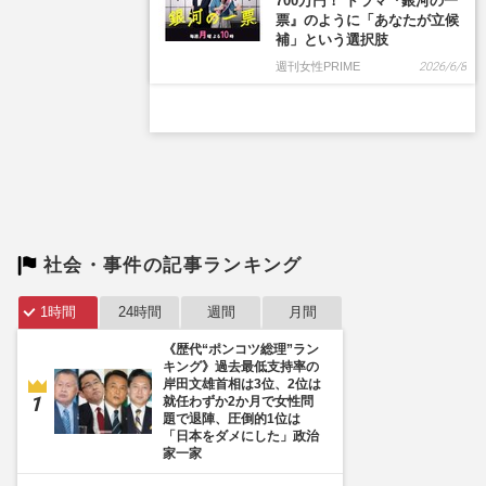
社会・事件の記事ランキング
1時間
24時間
週間
月間
《歴代“ポンコツ総理”ラン
キング》過去最低支持率の
岸田文雄首相は3位、2位は
就任わずか2か月で女性問
題で退陣、圧倒的1位は
「日本をダメにした」政治
家一家