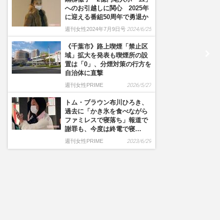
へのお引越しに関心 2025年
に迎える番組50周年で勇退か
週刊女性2024年7月9日号
2024/6/25
《千葉市》路上喫煙「禁止区
域」拡大を発表も喫煙所の設
置は「0」、分煙対策の行方を
自治体に直撃
週刊女性PRIME
2026/5/27
トム・ブラウン布川ひろき、
過去に「かき氷を食べながら
ファミレスで寝落ち」報道で
謝罪も、今度は終電で寝…
週刊女性PRIME
2023/6/29