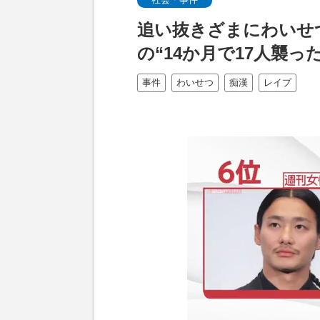
追い抜きざまにわいせ
の“14か月で17人襲っ
事件
わいせつ
痴漢
レイプ