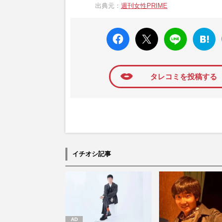
出典元：
週刊女性PRIME
か、女性週刊誌『週刊女性』の誌面に掲載
高い題材の記事を、WEB向けにリライトし
faceboo
X ポス
LINE
はてな
k いい
ト
ブック
ね
マーク
に追加
タレコミを投稿する
イチオシ記事