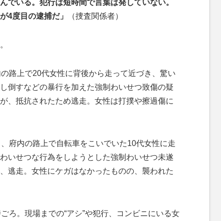
んでいる。犯行は短時間で言葉は発していない。
が4度目の逮捕だ」
（捜査関係者）
。
の路上で20代女性に背後から走って近づき、驚い
し倒すなどの暴行を加えた強制わいせつ致傷の疑
が、抵抗されたため逃走。女性は打撲や擦過傷に
、府内の路上で自転車をこいでいた10代女性に走
わいせつな行為をしようとした強制わいせつ未遂
、逃走。女性にケガはなかったものの、襲われた
ごろ。現場までの“アシ”や犯行、コンビニにいる女