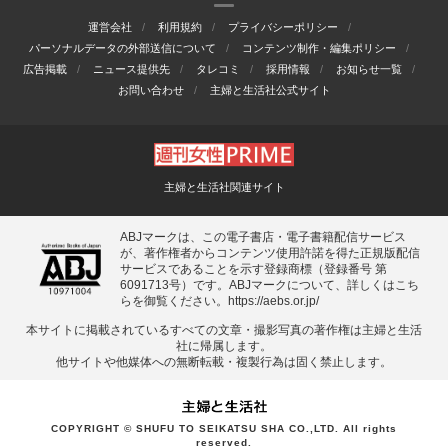
運営会社
利用規約
プライバシーポリシー
パーソナルデータの外部送信について
コンテンツ制作・編集ポリシー
広告掲載
ニュース提供先
タレコミ
採用情報
お知らせ一覧
お問い合わせ
主婦と生活社公式サイト
主婦と生活社関連サイト
ABJマークは、この電子書店・電子書籍配信サービス
が、著作権者からコンテンツ使用許諾を得た正規版配信
サービスであることを示す登録商標（登録番号 第
6091713号）です。ABJマークについて、詳しくはこち
らを御覧ください。
https://aebs.or.jp/
本サイトに掲載されているすべての⽂章・撮影写真の著作権は主婦と⽣活
社に帰属します。
他サイトや他媒体への無断転載・複製⾏為は固く禁⽌します。
COPYRIGHT © SHUFU TO SEIKATSU SHA CO.,LTD. All rights
reserved.