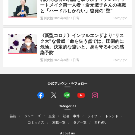
ートメイク第一人者・岩元淑子さんの挑戦
と「ハードルしかない」啓発の“壁”
週刊女性2026年8月11日号
2026/8/2
《新型コロナ》インフルエンザより“リス
ク大”な脅威「命を失う点では、圧倒的に
危険」決定的な違いと、身を守る4つの感
染予防
週刊女性2026年8月11日号
2026/8/2
公式アカウントをフォロー
Categories
芸能
ジャニーズ
皇室
社会・事件
ライフ
トレンド
コミックス
連載一覧
タグ一覧
無料占い
About us