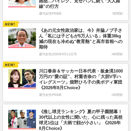
困惑…ハイレグ、見せパンに続く“大人路
線”の行方
週刊女性PRIME
1時間前
《あの元女性政治家は、今》井脇ノブ子さ
ん「私には子どもが5万人いる」体重38kg
減の現在も冷めぬ“教育熱”と高市首相への
期待
週刊女性2026年8月11日号
4時間前
川口春奈＆サッカー日本代表・板倉滉1000
万円の“愛の証”、村重杏奈の「大胆V字ハ
イレグスーツ」畑野ひろ子の美ボディ軍団
《2026年8月Choice》
週刊女性PRIME
5時間前
《推し球児ランキング》夏の甲子園開幕！
30代以上の女性に聞いた、心に残った高校
球児1位は「大柄で顔が小さい」《2026年
8月Choice》