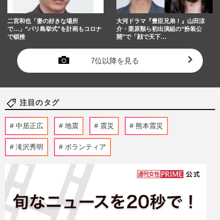
二宮和也「妻の好きな場所
大河ドラマ『豊臣兄弟！』山田涼
で…」“バリ島挙式”を計画もコロナ
介・栗原類ら初出演組の“扮装公
で頓挫
開”で「顔で天下…
7位以降を見る
注目のタグ
中居正広
地震
震災
熊本震災
滝沢秀明
ボランティア