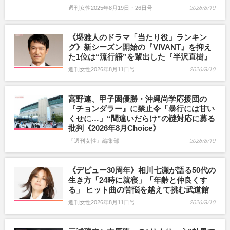
週刊女性2025年8月19日・26日号
2026/8/10
《堺雅人のドラマ「当たり役」ランキン
グ》新シーズン開始の『VIVANT』を抑え
た1位は“流行語”を輩出した『半沢直樹』
週刊女性2026年8月11日号
2026/8/10
高野連、甲子園優勝・沖縄尚学応援団の
『チョンダラー』に禁止令「暴行には甘い
くせに…」“間違いだらけ”の謎対応に募る
批判《2026年8月Choice》
『週刊女性』編集部
2026/8/10
《デビュー30周年》相川七瀬が語る50代の
生き方「24時に就寝」「年齢と仲良くす
る」 ヒット曲の苦悩を越えて挑む武道館
週刊女性2026年8月11日号
2026/8/10