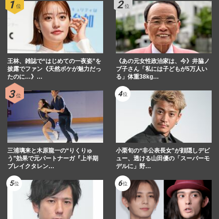
王林、雑誌で“はじめての一夜姿”を
《あの元女性政治家は、今》井脇ノ
披露でファン《天然ボケが魅力だっ
ブ子さん「私には子どもが5万人い
たのに…》…
る」体重38kg…
三浦璃来と木原龍一の“りくりゅ
小栗旬の“非公表長女”が顔隠しデビ
う”効果で元パートナーガ『上半期
ュー、透ける山田優の「スーパーモ
ブレイクタレン…
デルに」野…