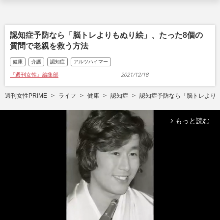
認知症予防なら「脳トレよりもぬり絵」、たった8個の
質問で老親を救う方法
健康
介護
認知症
アルツハイマー
『週刊女性』編集部
2021/12/18
週刊女性PRIME
ライフ
健康
認知症
認知症予防なら「脳トレより
もっと読む
arrow_forward_ios