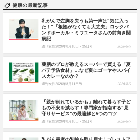
健康の最新記事
乳がんで左胸を失うも第一声は“気に入っ
た！”「根拠がなくても大丈夫」ロックバ
ンドボーカル・ミワユータさんの前向き闘
病記
週刊女性2026年8月18日・25日号
2026/8/9
薬膳のプロが教えるスーパーで買える「夏
バテ予防食材」…なぜ夏にゴーヤやスパイ
スカレーなのか？
週刊女性2026年8月11日号
2026/8/9
「親が倒れているかも」離れて暮らす子ど
もの不安を減らす！専門家が指南する“見
守りサービス”の最適解と5つのコツ
週刊女性2026年8月18日・25日号
2026/8/7
乳がん患者の乳輪を取り戻す！ブレストア