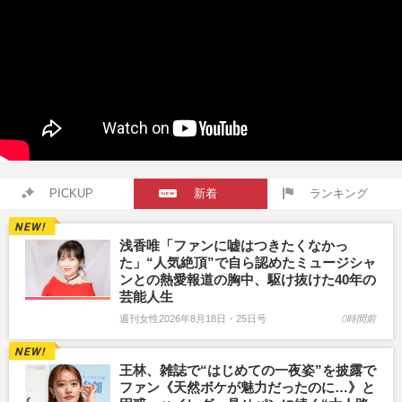
PICKUP
新着
ランキング
浅香唯「ファンに嘘はつきたくなかっ
た」“人気絶頂”で自ら認めたミュージシャ
ンとの熱愛報道の胸中、駆け抜けた40年の
芸能人生
週刊女性2026年8月18日・25日号
0時間前
王林、雑誌で“はじめての一夜姿”を披露で
ファン《天然ボケが魅力だったのに…》と