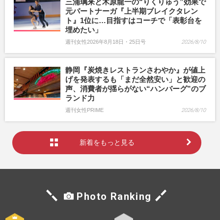
三浦璃来と木原龍一の“りくりゅう”効果で
元パートナーガ『上半期ブレイクタレン
ト』1位に…目指すはコーチで「表彰台を
埋めたい」
週刊女性2026年8月18日・25日号
2026/8/10
静岡『炭焼きレストランさわやか』が値上
げを発表するも「まだ全然安い」と歓迎の
声、消費者が揺らがない“ハンバーグ”のブ
ランド力
週刊女性PRIME
2026/8/10
新着をもっと見る
Photo Ranking