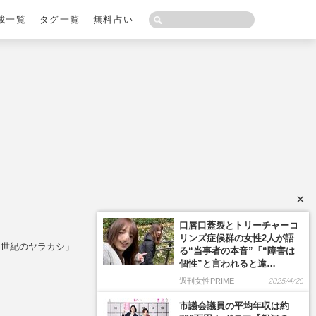
載一覧
タグ一覧
無料占い
×
口唇口蓋裂とトリーチャーコ
リンズ症候群の女性2人が語
「世紀のヤラカシ」
る“当事者の本音”「“障害は
個性”と言われると違…
週刊女性PRIME
2025/4/20
市議会議員の平均年収は約