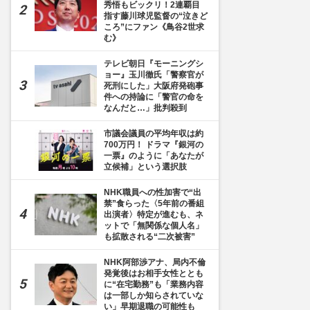
秀悟もビックリ！2連覇目
指す藤川球児監督の“泣きど
ころ”にファン《鳥谷2世求
む》
テレビ朝日『モーニングシ
ョー』玉川徹氏「警察官が
死刑にした」大阪府発砲事
件への持論に「警官の命を
なんだと…」批判殺到
市議会議員の平均年収は約
700万円！ ドラマ『銀河の
一票』のように「あなたが
立候補」という選択肢
NHK職員への性加害で“出
禁”食らった〈5年前の番組
出演者〉特定が進むも、ネ
ットで「無関係な個人名」
も拡散される“二次被害”
NHK阿部渉アナ、局内不倫
発覚後はお相手女性ととも
に“在宅勤務”も「業務内容
は一部しか知らされていな
い」早期退職の可能性も