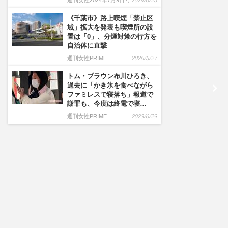
週刊女性2024年7月9日号
2024/6/25
《千葉市》路上喫煙「禁止区
域」拡大を発表も喫煙所の設
置は「0」、分煙対策の行方を
自治体に直撃
週刊女性PRIME
2026/5/27
トム・ブラウン布川ひろき、
過去に「かき氷を食べながら
ファミレスで寝落ち」報道で
謝罪も、今度は終電で寝…
週刊女性PRIME
2023/6/29