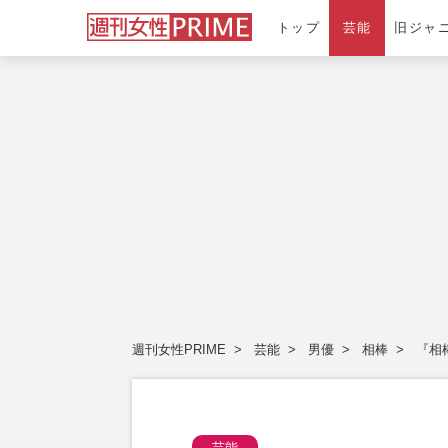
トップ
芸能
旧ジャ
週刊女性PRIME
芸能
男優
相棒
『相
芸能