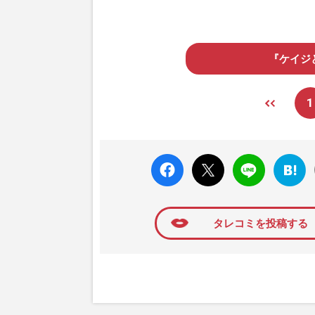
『ケイジ
1
faceboo
X ポス
LINE
はてな
k いい
ト
ブック
ね
マーク
に追加
タレコミを投稿する