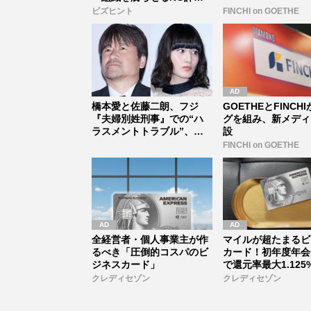
価」とは...
ビズヒント
FINCHI on GOETHE
橋本愛と佐藤二朗、フジ
GOETHEとFINCH
『夫婦別姓刑事』での“ハ
グを組み、新メディ
ラスメントトラブル”、事
設
務所と局の...
FINCHI on GOETHE
全経営者・個人事業主が作
マイルが超たまるビ
るべき「圧倒的コスパのビ
カード！初年度年会
ジネスカード」
で還元率最大1.125
クレディセゾン
クレディセゾン