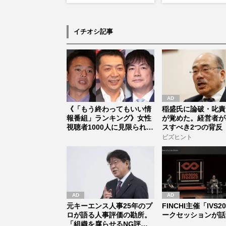
力を経験
ない4つの手術」
イチオシ記事
《「もう終わってもいい情
稲盛氏に論破・叱責
報番組」ランキング》女性
が覚めた。経営者が
視聴者1000人に見限られた
スすべき2つの背反
1位...
ビズヒント
元キーエンス人事25年のプ
FINCHI主催「IVS2
ロが語る人事評価の勘所。
ークセッションが話
「組織を腐らせるNG評