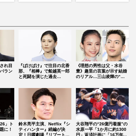
に根強いファンで完全復
活か
され目
『ばけばけ』で注目の北香
《理想の男性は父・水谷
バラン
那、『相棒』で船越英一郎
豊》趣里の言葉が示す結婚
と死闘を演じた過去
のリアル…三山凌輝の“密
も…“女寅さん...
会報道”か...
026」ト
鈴木亮平主演、Netflix『シ
大谷翔平の“26億円着服”の
題に！
ティハンター』続編が決
水原一平「1か月に約1300
定！日曜劇場『リブート』
円」返済計画に「16万年...