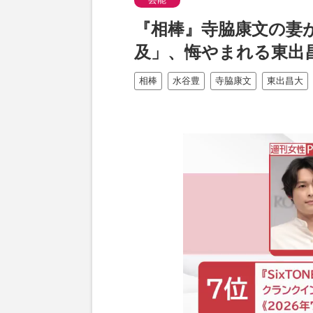
『相棒』寺脇康文の妻
及」、悔やまれる東出
相棒
水谷豊
寺脇康文
東出昌大