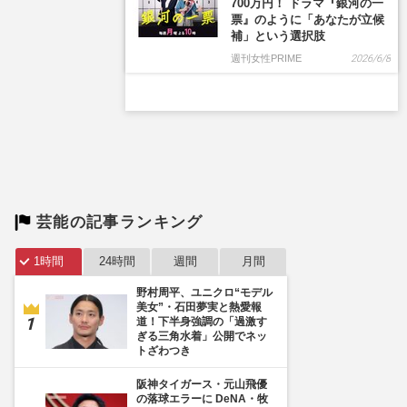
700万円！ ドラマ『銀河の一
票』のように「あなたが立候
補」という選択肢
週刊女性PRIME
2026/6/8
芸能の記事ランキング
1時間
24時間
週間
月間
野村周平、ユニクロ“モデル
美女”・石田夢実と熱愛報
道！下半身強調の「過激す
ぎる三角水着」公開でネッ
トざわつき
阪神タイガース・元山飛優
の落球エラーに DeNA・牧