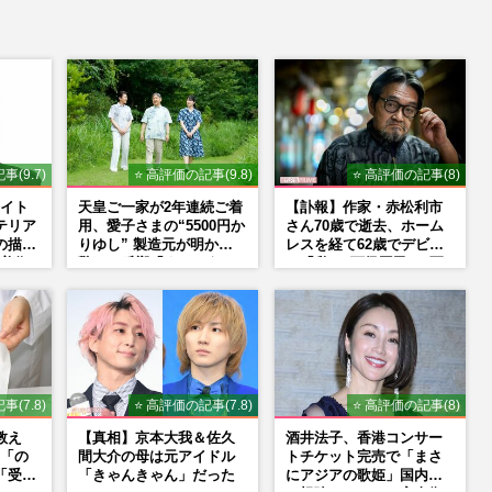
事(9.7)
⭐ 高評価の記事(9.8)
⭐ 高評価の記事(8)
イト
天皇ご一家が2年連続ご着
【訃報】作家・赤松利市
テリア
用、愛子さまの“5500円か
さん70歳で逝去、ホーム
の描く
りゆし” 製造元が明かす
レスを経て62歳でデビュ
美術
驚きの反響「まさかうち
ー「私は“下級国民”。死
NS
の商品とは…」
ぬまで差別と貧困を書き
続けます」壮絶人生
事(7.8)
⭐ 高評価の記事(7.8)
⭐ 高評価の記事(8)
教え
【真相】京本大我＆佐久
酒井法子、香港コンサー
「の
間大介の母は元アイドル
トチケット完売で「まさ
「受け
「きゃんきゃん」だった
にアジアの歌姫」国内外