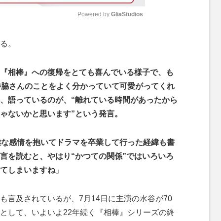
Powered by 
GliaStudios
M
る。
u
t
『相棒』への復帰をとても喜んでいる様子で、も
e
寺脇さんのことをよく分かっていて可愛がってくれ
、語っているのが、“離れている時間があったから
ゃないかと思います”という発言。
雑な感情を抱いてドラマを卒業して行った経緯も書
言を読むと、やはり“かつての関係”ではいろいろ
てしまいますね
」
言及されているが、7月14日に主演の水谷が70
として、いよいよ22年続く『相棒』シリーズの終