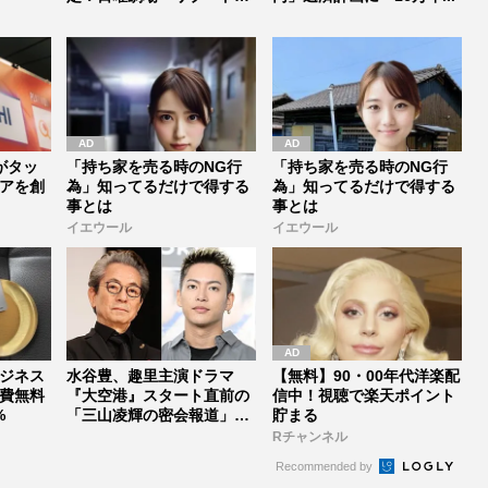
の...
Iがタッ
「持ち家を売る時のNG行
「持ち家を売る時のNG行
アを創
為」知ってるだけで得する
為」知ってるだけで得する
事とは
事とは
イエウール
イエウール
ジネス
水谷豊、趣里主演ドラマ
【無料】90・00年代洋楽配
費無料
『大空港』スタート直前の
信中！視聴で楽天ポイント
%
「三山凌輝の密会報道」に
貯まる
怒り心頭、...
Rチャンネル
Recommended by