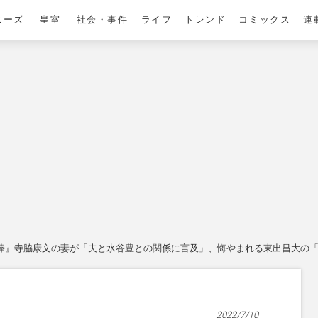
ニーズ
皇室
社会・事件
ライフ
トレンド
コミックス
連
棒』寺脇康文の妻が「夫と水谷豊との関係に言及」、悔やまれる東出昌大の
2022/7/10