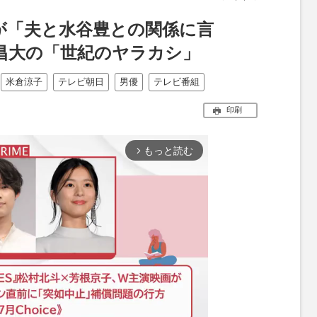
が「夫と水谷豊との関係に言
昌大の「世紀のヤラカシ」
米倉涼子
テレビ朝日
男優
テレビ番組
印刷
もっと読む
arrow_forward_ios