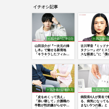
イチオシ記事
⭐ 高評価の記事(10)
⭐ 高評価の記
山田涼介が『一次元の挿
古川琴音『ミッドナ
し木』で魅せる新境地
タクシー』の“ミス
「キラキラしたフィルタ
スな眼差し”に「僕
ーが1枚外れてくれたら」
女の子みたい」現代
アイドル像を封印した覚
家・奈良美智氏もS
悟
で“公認”
⭐ 高評価の記事(9.3)
⭐ 高評価の記
「皮をめくって洗え」
病院長4人が実名で
「添い寝して」介護職の
る、病気になっても
半数が性的嫌がらせや暴
まない5つの薬」と